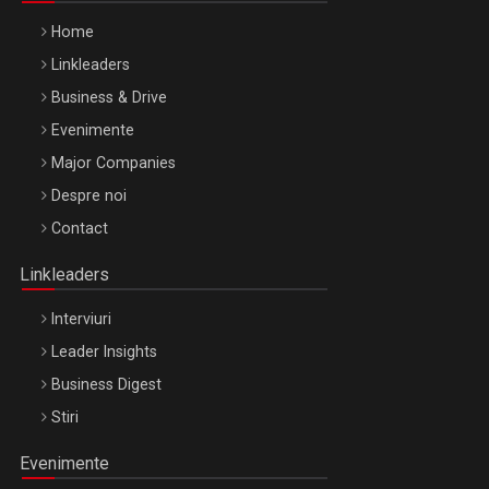
Home
Linkleaders
Business & Drive
Evenimente
Major Companies
Be Inspired. Make it Happen!, ARTEMIS LETO, ORADEA, 8
Despre noi
Octombrie
Contact
Oradea – 8 Oct 2026
Linkleaders
Interviuri
Leader Insights
Business Digest
Stiri
Evenimente