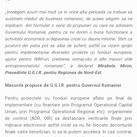
„Intelegem acum mai mult ca in orice alta perioada ca trebuie sa
sustinem mediul de business romanesc, de aceea alegem sa ne
implicam. Am formulat o serie de propuneri cu care ne adresam
Guvernului Romaniei, pentru ca ne dorim o buna functionare a
activitatii economice si depasirea crizei cu daune minime. Stim ca
jucatorii din piata pot sa aiba de suferit, astfel ca vizam sprijin
pentru implementarea diverselor proiecte cu fonduri europene,
ajutor pentru IMM-uri, cresterea somaj-ului si alte masuri utile
antreprenoriatului romanesc”, a declarat
Mirabela Miron,
Presedinte U.G.I.R. pentru Regiunea de Nord-Est.
Masurile propuse de U.G.I.R. pentru Guvernul Romaniei
Pentru proiectele cu fonduri europene aflate pe final de
implementare (cu finantare prin Programul Operational Capital
Uman, prin Programul Operational Regional etc): organismele
de control (ADR, OIR) sa desfasoare verificarile finale prin
mijloace electronice astfel incat sa nu fie blocate deconturile
finale catre beneficiari, ci sa le putem accelera. In caz contrar,