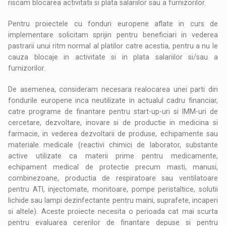
riscam blocarea activitatii si plata salariilor sau a furnizorilor.
Pentru proiectele cu fonduri europene aflate in curs de
implementare solicitam sprijin pentru beneficiari in vederea
pastrarii unui ritm normal al platilor catre acestia, pentru a nu le
cauza blocaje in activitate si in plata salariilor si/sau a
furnizorilor.
De asemenea, consideram necesara realocarea unei parti din
fondurile europene inca neutilizate in actualul cadru financiar,
catre programe de finantare pentru start-up-uri si IMM-uri de
cercetare, dezvoltare, inovare si de productie in medicina si
farmacie, in vederea dezvoltarii de produse, echipamente sau
materiale medicale (reactivi chimici de laborator, substante
active utilizate ca materii prime pentru medicamente,
echipament medical de protectie precum masti, manusi,
combinezoane, productia de respiratoare sau ventilatoare
pentru ATI, injectomate, monitoare, pompe peristaltice, solutii
lichide sau lampi dezinfectante pentru maini, suprafete, incaperi
si altele). Aceste proiecte necesita o perioada cat mai scurta
pentru evaluarea cererilor de finantare depuse si pentru