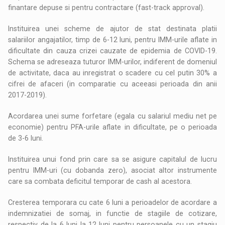
finantare depuse si pentru contractare (fast-track approval).
Instituirea unei scheme de ajutor de stat destinata platii
salariilor angajatilor, timp de 6-12 luni, pentru IMM-urile aflate in
dificultate din cauza crizei cauzate de epidemia de COVID-19.
Schema se adreseaza tuturor IMM-urilor, indiferent de domeniul
de activitate, daca au inregistrat o scadere cu cel putin 30% a
cifrei de afaceri (in comparatie cu aceeasi perioada din anii
2017-2019).
Acordarea unei sume forfetare (egala cu salariul mediu net pe
economie) pentru PFA-urile aflate in dificultate, pe o perioada
de 3-6 luni.
Instituirea unui fond prin care sa se asigure capitalul de lucru
pentru IMM-uri (cu dobanda zero), asociat altor instrumente
care sa combata deficitul temporar de cash al acestora.
Cresterea temporara cu cate 6 luni a perioadelor de acordare a
indemnizatiei de somaj, in functie de stagiile de cotizare,
respectiv de la 6 luni la 12 luni pentru persoanele cu un stagiu