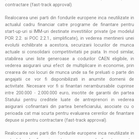
contractare (fast-track approval).
Realocarea unei parti din fondurile europene inca neutilizate in
actualul cadru financiar catre programe de finantare pentru
start-up-uri si IMM-uri destinate investitiilor private (pe modelul
POR 2.2. si POC 2.2.1., simplificate), in vederea mentinerii unei
evolutii echilibrate a acestora, securizarii locurilor de munca
actuale si consolidarii competitivitatii pe piata. In mod similar,
stabilirea unei liste generoase a codurilor CAEN eligibile, in
vederea asigurarii unui efect de multiplicare in economie, prin
crearea de noi locuri de munca unde sa fie preluati o parte din
angajatii ce vor fi disponibilizati in anumite domenii de
activitate. Necesare vor fi si finantari nerambursabile cuprinse
intre 200.000 - 2.000.000 euro, insotite de garantii din partea
Statului pentru creditele luate de antreprenori in vederea
asigurarii cofinantarii din partea beneficiarului, asociate cu o
perioada cat mai scurta pentru evaluarea cererilor de finantare
depuse si pentru contractare (fast-track approval).
Realocarea unei parti din fondurile europene inca neutilizate in