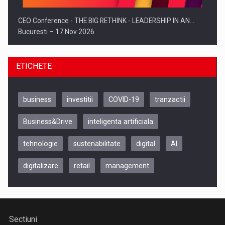
CEO Conference - THE BIG RETHINK - LEADERSHIP IN AN…
Bucuresti – 17 Nov 2026
ETICHETE
business
investitii
COVID-19
tranzactii
Business&Drive
inteligenta artificiala
tehnologie
sustenabilitate
digital
AI
digitalizare
retail
management
Be Inspired. Make it Happen!, CLUJ, 9 Decembrie
Cluj-Napoca – 9 Dec 2026
Sectiuni