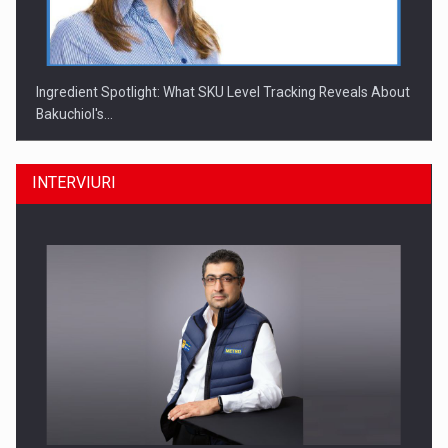
Ingredient Spotlight: What SKU Level Tracking Reveals About
Bakuchiol's…
INTERVIURI
Producatorii si comerciantii care nu se supun noilor
reglementari…