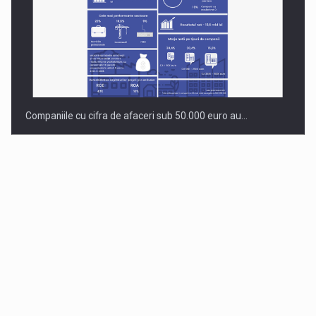
Companiile cu cifra de afaceri sub 50.000 euro au…
Dinu Bumbacea revine in PwC Romania ca Partener si…