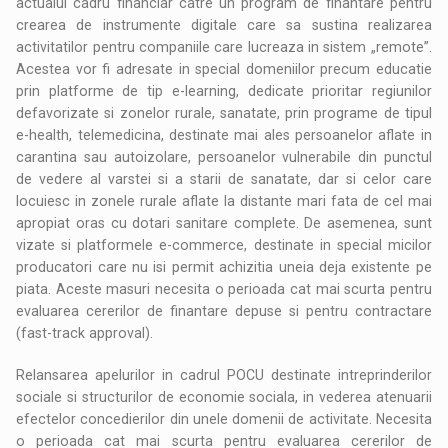
actualul cadru financiar catre un program de finantare pentru
crearea de instrumente digitale care sa sustina realizarea
activitatilor pentru companiile care lucreaza in sistem „remote”.
Acestea vor fi adresate in special domeniilor precum educatie
prin platforme de tip e-learning, dedicate prioritar regiunilor
defavorizate si zonelor rurale, sanatate, prin programe de tipul
e-health, telemedicina, destinate mai ales persoanelor aflate in
carantina sau autoizolare, persoanelor vulnerabile din punctul
de vedere al varstei si a starii de sanatate, dar si celor care
locuiesc in zonele rurale aflate la distante mari fata de cel mai
apropiat oras cu dotari sanitare complete. De asemenea, sunt
vizate si platformele e-commerce, destinate in special micilor
producatori care nu isi permit achizitia uneia deja existente pe
piata. Aceste masuri necesita o perioada cat mai scurta pentru
evaluarea cererilor de finantare depuse si pentru contractare
(fast-track approval).
Relansarea apelurilor in cadrul POCU destinate intreprinderilor
sociale si structurilor de economie sociala, in vederea atenuarii
efectelor concedierilor din unele domenii de activitate. Necesita
o perioada cat mai scurta pentru evaluarea cererilor de