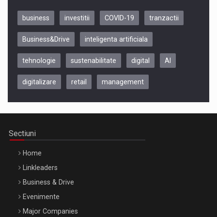
business
investitii
COVID-19
tranzactii
Business&Drive
inteligenta artificiala
tehnologie
sustenabilitate
digital
AI
digitalizare
retail
management
Be Inspired. Make it Happen!, CLUJ, 9 Decembrie
Cluj-Napoca – 9 Dec 2026
Sectiuni
Home
Linkleaders
Business & Drive
Evenimente
Major Companies