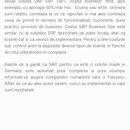
decat solutia SAP ERP Tier1, costul licentelor fiind, spre
exemplu, cu aproape 50% mai mic. Scump sau ieftin…termenii
sunt relativi, conteaza la ce va raportati si mai ales conteaza
ceea ce primiti in termeni de functionalitati, cunostinte, bune
practici, procese de business. Costul SAP Business One este
similar cu al solutiilor ERP dezvoltate pe piata locala, atat ca
licente cat si ca servicii de implementare. Pentru a tine costurile
sub control aveti la dispozitie diverse tipuri de licente, in functie
de rolul utilizatorilor in companie.
Inainte de a gandi ca SAP, pentru ca este o solutie made in
Germany, este automat prea complexa si prea scumpa,
informati-va asupra companiilor romanesti care o folosesc.
Aflati de ce au ales acest sistem, cum l-au implementat si care
sunt rezultatele.