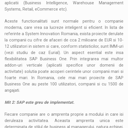
aplicatii (Business Intelligence, Warehouse Management
Systems, Retail, eCommerce etc).
Aceste functionalitati sunt normale pentru o companie
moderna, care vrea sa lucreze inteligent si eficient. In lista de
referinte a System Innovation Romania, exista proiecte derulate
la companii cu cifre de afaceri de cca 2 milioane de EUR si 10-
12 utilizatori in sistem si care, conform statisticilor, sunt IMM-uri
(vezi studiu de caz Eurial). Un aspect esential este insa
flexibilitatea SAP Business One. Prin integrarea mai multor
addon-uri verticale (aplicatii specifice unor domenii de
activitate) solutia poate acoperi cerintele unor companii mari si
foarte mari. In Romania, cele mai mari proiecte de SAP
Business One au peste 100 utilizatori, companii si cu 1500 de
angajati.
Mit 2: SAP este greu de implementat.
Fiecare companie are o amprenta proprie a modului in care isi
deruleaza activitatea. Aceasta amprenta unica este
determinata de stilul de business al managerului, natura echipei,