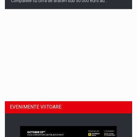
Companiile cu cifra de afaceri sub 50.000 euro au…
Dinu Bumbacea revine in PwC Romania ca Partener si…
EVENIMENTE VIITOARE