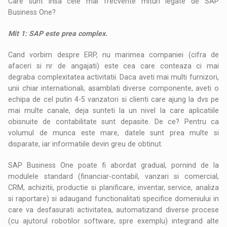
Care sunt insa cele mai frecvente mituri legate de SAP
Business One?
Mit 1: SAP este prea complex.
Cand vorbim despre ERP, nu marimea companiei (cifra de
afaceri si nr de angajati) este cea care conteaza ci mai
degraba complexitatea activitatii. Daca aveti mai multi furnizori,
unii chiar internationali, asamblati diverse componente, aveti o
echipa de cel putin 4-5 vanzatori si clienti care ajung la dvs pe
mai multe canale, deja sunteti la un nivel la care aplicatiile
obisnuite de contabilitate sunt depasite. De ce? Pentru ca
volumul de munca este mare, datele sunt prea multe si
disparate, iar informatiile devin greu de obtinut.
SAP Business One poate fi abordat gradual, pornind de la
modulele standard (financiar-contabil, vanzari si comercial,
CRM, achizitii, productie si planificare, inventar, service, analiza
si raportare) si adaugand functionalitati specifice domeniului in
care va desfasurati activitatea, automatizand diverse procese
(cu ajutorul robotilor software, spre exemplu) integrand alte