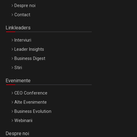
Be Inspired. Make it Happen!, ARTEMIS LETO, ORADEA, 8
Despre noi
Octombrie
Contact
Oradea – 8 Oct 2026
Linkleaders
Interviuri
Leader Insights
Business Digest
Stiri
Evenimente
CEO Conference
Alte Evenimente
Business Evolution
Webinarii
Despre noi