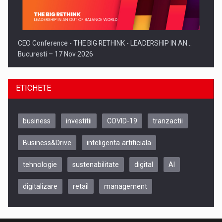
CEO Conference - THE BIG RETHINK - LEADERSHIP IN AN…
Bucuresti – 17 Nov 2026
ETICHETE
business
investitii
COVID-19
tranzactii
Business&Drive
inteligenta artificiala
tehnologie
sustenabilitate
digital
AI
digitalizare
retail
management
Be Inspired. Make it Happen!, CLUJ, 9 Decembrie
Cluj-Napoca – 9 Dec 2026