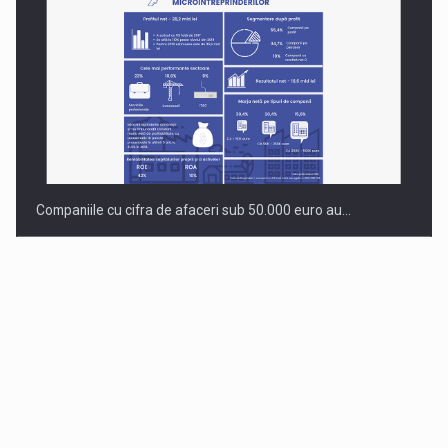
Companiile cu cifra de afaceri sub 50.000 euro au…