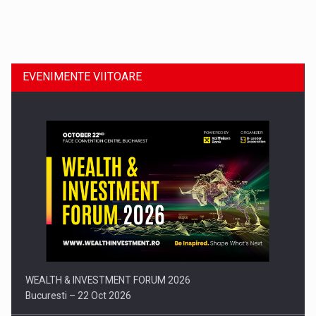
Dinu Bumbacea revine in PwC Romania ca Partener si…
EVENIMENTE VIITOARE
Comunicat de presa: Joburile part-time reincep sa intre pe…
WEALTH & INVESTMENT FORUM 2026
Bucuresti – 22 Oct 2026