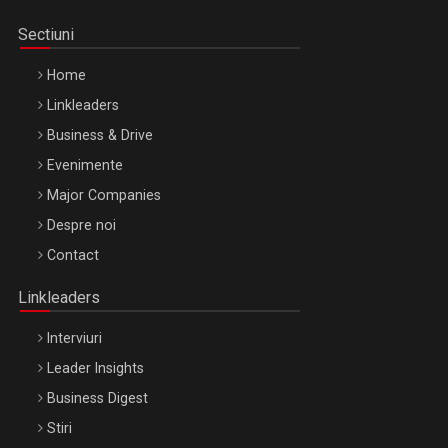
Sectiuni
Home
Linkleaders
Business & Drive
Evenimente
Major Companies
Be Inspired. Make it Happen!, ARTEMIS LETO, ORADEA, 8
Despre noi
Octombrie
Contact
Oradea – 8 Oct 2026
Linkleaders
Interviuri
Leader Insights
Business Digest
Stiri