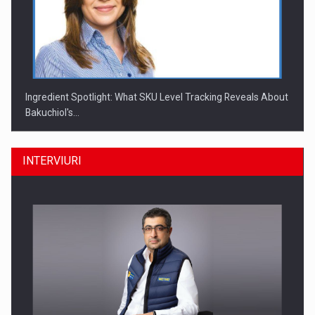
Ingredient Spotlight: What SKU Level Tracking Reveals About
Bakuchiol's…
INTERVIURI
Producatorii si comerciantii care nu se supun noilor