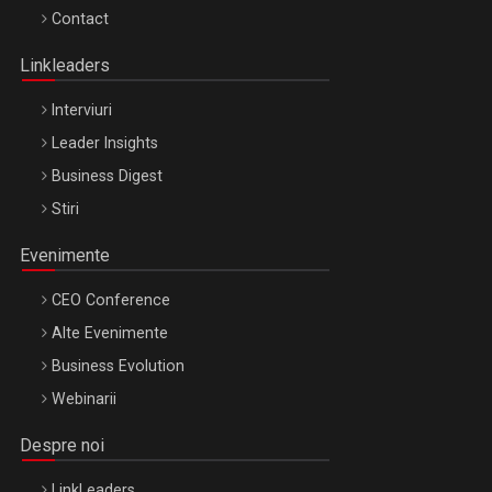
Octombrie
Contact
Oradea – 8 Oct 2026
Linkleaders
Interviuri
Leader Insights
Business Digest
Stiri
Evenimente
CEO Conference
Alte Evenimente
Business Evolution
Webinarii
Despre noi
LinkLeaders