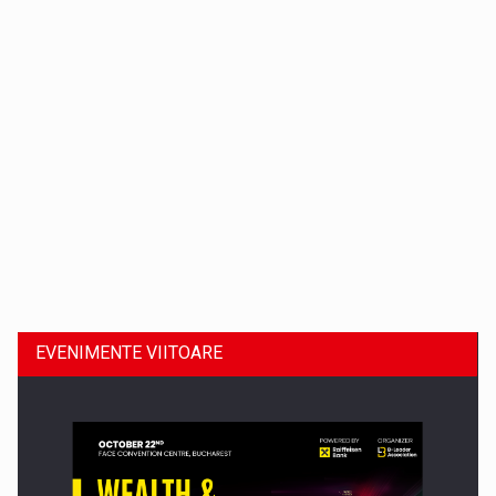
Dinu Bumbacea revine in PwC Romania ca Partener si…
EVENIMENTE VIITOARE