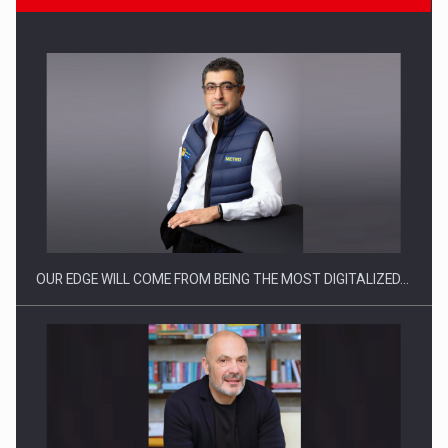
Producatorii si comerciantii care nu se supun noilor
reglementari…
OUR EDGE WILL COME FROM BEING THE MOST DIGITALIZED…