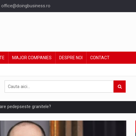
office@doingbusiness.ro
TE
MAJOR COMPANIES
DESPRE NOI
CONTACT
are pedepseste granitele?
ing Reveals About Bakuchiol's Evolution
un noilor reglementari UE privind ambalajele pot risca retragerea prod