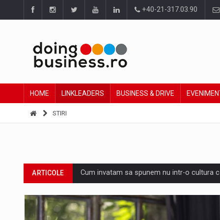
+40-21-317.03.90
HOME
LINKLEADERS
BUSINESS & DRIVE
EVENIMEN
STIRI
Cum invatam sa spunem nu intr-o cultura c
ARTICOLE
Ingredient Spotlight: What SKU Level Track
ARTICOLE
Producatorii si comerciantii care nu se sup
ARTICOLE