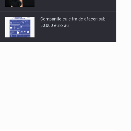
Companiile cu cifra de afaceri sub
50.000 euro au…
Dinu Bumbacea revine in PwC
Romania ca Partener si…
Comunicat de presa: Joburile part-
time reincep sa intre pe…