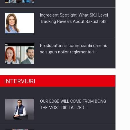
Investitii Digitalizare
Ingredient Spotlight: What SKU Level
Tracking Reveals About Bakuchiol's…
Producatorii si comerciantii care nu
se supun noilor reglementari…
Raport PwC: Industria de media si
INTERVIURI
divertisment din Romania…
OUR EDGE WILL COME FROM BEING
Energia fotovoltaica, pilon de
THE MOST DIGITALIZED…
stabilitate pentru sistemul energetic
in…