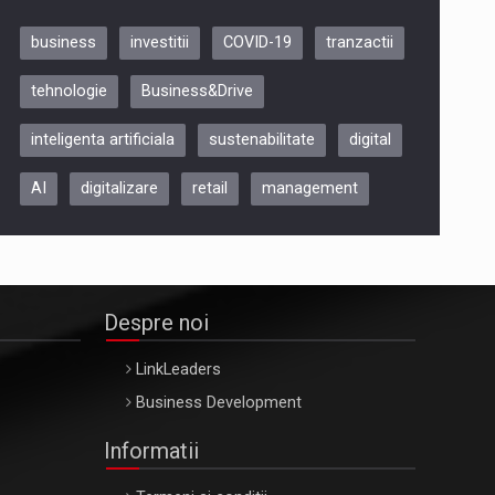
business
investitii
COVID-19
tranzactii
Be Inspired. Make it Happen!,
tehnologie
Business&Drive
ARTEMIS LETO, ORADEA, 8
Octombrie
inteligenta artificiala
sustenabilitate
digital
Oradea – 8 Oct 2026
AI
digitalizare
retail
management
Despre noi
LinkLeaders
Business Development
Informatii