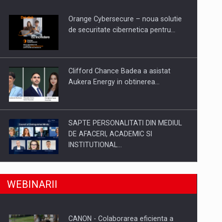
Orange Cybersecure – noua solutie
a de segmentele digitale
de securitate cibernetica pentru…
Clifford Chance Badea a asistat
Aukera Energy in obtinerea…
SAPTE PERSONALITATI DIN MEDIUL
DE AFACERI, ACADEMIC SI
INSTITUTIONAL…
a, preiau compania intr-o tranzactie de peste 25…
SYCLEF isi consolideaza prezenta in
WEBINARII
Romania printr-o a doua…
CANON - Colaborarea eficienta a