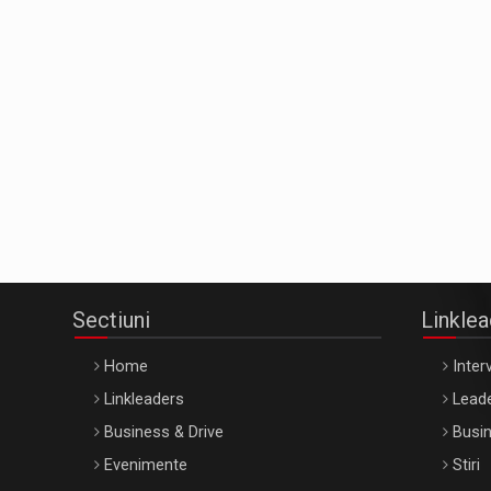
Sectiuni
Linkle
Home
Interv
Linkleaders
Leade
Business & Drive
Busin
Evenimente
Stiri