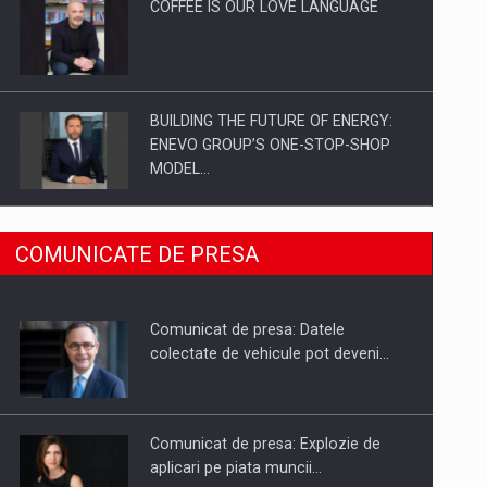
COFFEE IS OUR LOVE LANGUAGE
BUILDING THE FUTURE OF ENERGY:
ENEVO GROUP’S ONE-STOP-SHOP
MODEL…
ROOTED IN ROMANIA, BUILT TO
COMUNICATE DE PRESA
DELIVER TECHNOLOGY FOR THE…
Comunicat de presa: Datele
PUTTING ROMANIAN CORPORATE
colectate de vehicule pot deveni…
COMPANIES ON THE INTERNATIONAL
BUSINESS SCENE
Comunicat de presa: Explozie de
aplicari pe piata muncii…