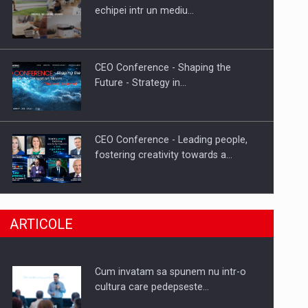
Fondul de investitii BoldMind si
echipei intr un mediu…
echipa de management a…
CEO Conference - Shaping the
Future - Strategy in…
CEO Conference - Leading people,
fostering creativity towards a…
CEO Conference - Shaping The
ARTICOLE
Future - Technology and…
Cum invatam sa spunem nu intr-o
Webinar - Business Evolution-
cultura care pedepseste…
RETHINK STRATEGY-Finantare