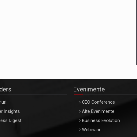
aders
Evenimente
iuri
CEO Conference
r Insights
Alte Evenimente
ess Digest
Business Evolution
Webinarii