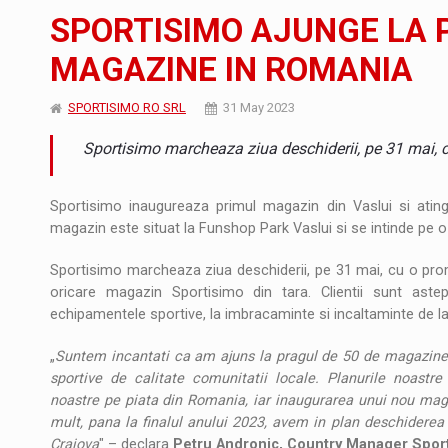
JAECOO 5 SHS-H a ajuns in Romania
STIRI
SPORTISIMO AJUNGE LA 
Orange Cybersecure – noua solutie de securi
STIRI
MAGAZINE IN ROMANIA
Energia fotovoltaica, pilon de stabilitate pe
ARTICOLE
SPORTISIMO RO SRL
31 May 2023
Sportisimo marcheaza ziua deschiderii, pe 31 mai, 
Sportisimo inaugureaza primul magazin din Vaslui si atin
magazin este situat la Funshop Park Vaslui si se intinde pe 
Sportisimo marcheaza ziua deschiderii, pe 31 mai, cu o pro
oricare magazin Sportisimo din tara. Clientii sunt as
echipamentele sportive, la imbracaminte si incaltaminte de la 
„
Suntem incantati ca am ajuns la pragul de 50 de magazin
sportive de calitate comunitatii locale. Planurile noastr
noastre pe piata din Romania, iar inaugurarea unui nou maga
mult, pana la finalul anului 2023, avem in plan deschiderea 
Craiova
" – declara
Petru Andronic, Country Manager Spor