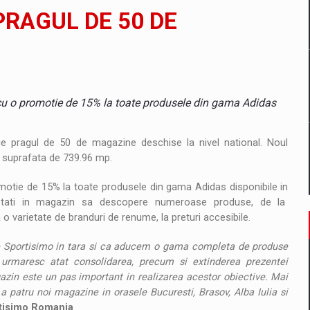
PRAGUL DE 50 DE
tate cibernetica pentru familie si afaceri
ntru sistemul energetic in contextul starii de alerta
cu o promotie de 15% la toate produsele din gama Adidas
ge pragul de 50 de magazine deschise la nivel national. Noul
o suprafata de 739.96 mp.
motie de 15% la toate produsele din gama Adidas disponibile in
teptati in magazin sa descopere numeroase produse, de la
o varietate de branduri de renume, la preturi accesibile.
e Sportisimo in tara si ca aducem o gama completa de produse
e urmaresc atat consolidarea, precum si extinderea prezentei
zin este un pas important in realizarea acestor obiective. Mai
a patru noi magazine in orasele Bucuresti, Brasov, Alba Iulia si
tisimo Romania
.