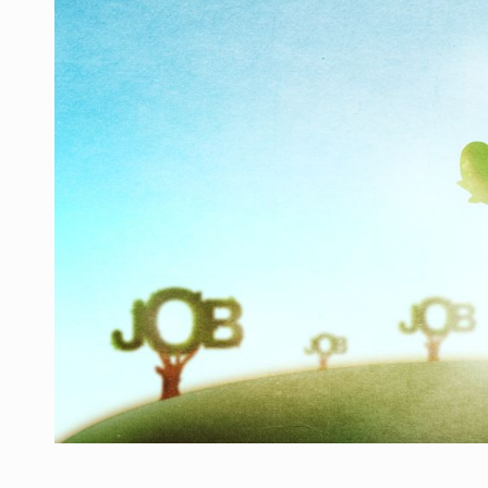
Producatorii si comerciantii care nu se sup
ARTICOLE
LEADERSHIP IN MISCARE
INTERVIURI
CU BATERIILE PERMANENT INCARCATE
INTERVIURI
PUTTING ROMANIAN CORPORATE COMPANI
INTERVIURI
OUR EDGE WILL COME FROM BEING THE M
INTERVIURI
COFFEE IS OUR LOVE LANGUAGE
INTERVIURI
Hard Enduro Piatra Craiului 2026, fueled by
STIRI
Fondul de investitii BoldMind si echipa de 
STIRI
RANGE ROVER DEZVALUIE AL CINCILEA ME
STIRI
Noul Mercedes-Benz VLE este acum disponib
STIRI