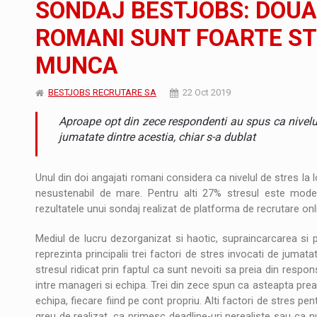
SONDAJ BESTJOBS: DOUA 
JAECOO 5 SHS-H a ajuns in Romania
STIRI
ROMANI SUNT FOARTE ST
Proteinmaxxing and the Future of Protein
ARTICOLE
MUNCA
BESTJOBS RECRUTARE SA
22 Oct 2019
Aproape opt din zece respondenti au spus ca nivelul d
jumatate dintre acestia, chiar s-a dublat
Unul din doi angajati romani considera ca nivelul de stres la 
nesustenabil de mare. Pentru alti 27% stresul este mode
rezultatele unui sondaj realizat de platforma de recrutare on
Mediul de lucru dezorganizat si haotic, supraincarcarea si p
reprezinta principalii trei factori de stres invocati de jumat
stresul ridicat prin faptul ca sunt nevoiti sa preia din respon
intre manageri si echipa. Trei din zece spun ca asteapta prea 
echipa, fiecare fiind pe cont propriu. Alti factori de stres pe
greu de realizat, ca primesc deadline-uri nerealiste sau ca n