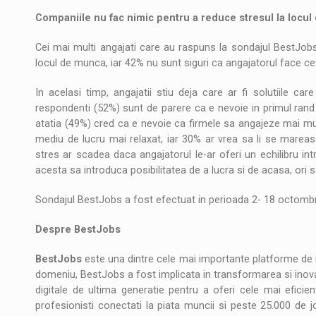
Companiile nu fac nimic pentru a reduce stresul la locu
Cei mai multi angajati care au raspuns la sondajul BestJob
locul de munca, iar 42% nu sunt siguri ca angajatorul face ce
In acelasi timp, angajatii stiu deja care ar fi solutiile car
respondenti (52%) sunt de parere ca e nevoie in primul rand
atatia (49%) cred ca e nevoie ca firmele sa angajeze mai mul
mediu de lucru mai relaxat, iar 30% ar vrea sa li se mareas
stres ar scadea daca angajatorul le-ar oferi un echilibru int
acesta sa introduca posibilitatea de a lucra si de acasa, ori s
Sondajul BestJobs a fost efectuat in perioada 2- 18 octombrie
Despre BestJobs
BestJobs
este una dintre cele mai importante platforme de r
domeniu, BestJobs a fost implicata in transformarea si inovar
digitale de ultima generatie pentru a oferi cele mai efici
profesionisti conectati la piata muncii si peste 25.000 de jo