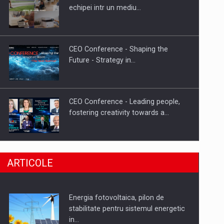
Hard Enduro Piatra Craiului 2026,
echipei intr un mediu…
fueled by benzinariile RO…
CEO Conference - Shaping the
Future - Strategy in…
CEO Conference - Leading people,
fostering creativity towards a…
CEO Conference - Shaping The
ARTICOLE
Future - Technology and…
Energia fotovoltaica, pilon de
Webinar - Business Evolution-
stabilitate pentru sistemul energetic
RETHINK STRATEGY-Finantare
in…