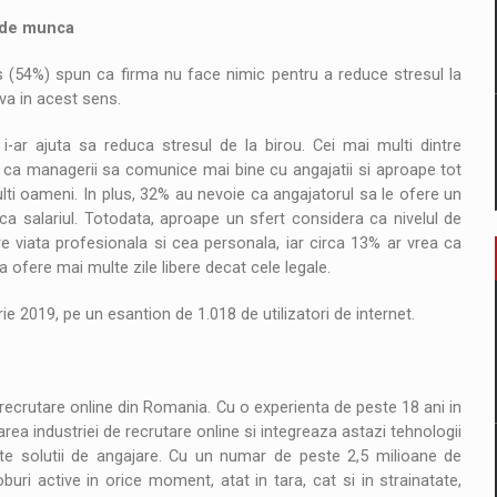
l de munca
s (54%) spun ca firma nu face nimic pentru a reduce stresul la
va in acest sens.
e i-ar ajuta sa reduca stresul de la birou. Cei mai multi dintre
 ca managerii sa comunice mai bine cu angajatii si aproape tot
ti oameni. In plus, 32% au nevoie ca angajatorul sa le ofere un
ca salariul. Totodata, aproape un sfert considera ca nivelul de
re viata profesionala si cea personala, iar circa 13% ar vrea ca
a ofere mai multe zile libere decat cele legale.
 2019, pe un esantion de 1.018 de utilizatori de internet.
ecrutare online din Romania. Cu o experienta de peste 18 ani in
ea industriei de recrutare online si integreaza astazi tehnologii
ente solutii de angajare. Cu un numar de peste 2,5 milioane de
buri active in orice moment, atat in tara, cat si in strainatate,