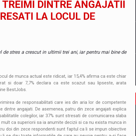
TREIMI DINTRE ANGAJATII
RESATI LA LOCUL DE
 Demand
e stres a crescut in ultimii trei ani, iar pentru mai bine de
locul de munca actual este ridicat, iar 15,4% afirma ca este chiar
rat si doar 7,7% declara ca este scazut sau lipseste, arata
line BestJobs.
rimirea de responsabilitati care ies din aria lor de competente
ate dintre angajati. De asemenea, patru din zece angajati explica
sabilitatile colegilor, iar 37% sunt stresati de comunicarea slaba
mult ca superiorii sa ia anumite decizii si ca nu exista munca in
ntru doi din zece respondenti sunt faptul ca li se impun obiective
u li se dau toate informatiile de care au nevoie pentru a-si face