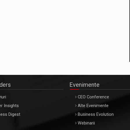
aders
Evenimente
iuri
CEO Conference
r Insights
Alte Evenimente
ess Digest
Business Evolution
Webinarii