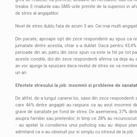
treaba. E-mailurile sau SMS-urile primite de la superiori in a
de stres al angajatilor.
Nivel de stres dublu fata de acum 3 ani. Cei mai multi angajat
Din pacate, aproape opt din zece respondenti au spus ca nivel
jumatate dintre acestia, chiar s-a dublat. Daca pentru 43,4% 
perioade din an, patru din zece spun ca este la fel pe tot par
aceste conditii, doi din zece respondenti afirma ca deja au a
an vor ajunge la epuizare daca nivelul de stres se va mentine
un an.
Efectele stresului la job: insomnii si probleme de sanata
De altfel, de-a lungul carierei lor, sase din zece respondenti a
care 46% dintre angajati au raspuns ca au avut insomnii din
grave de sanatate pe fond de stres. De asemenea, 37% dintr
asupra familiei sau prietenilor, in timp ce 28% au recunoscut 
- au apelat la consilierea unui psiholog sau au depus plan
admitand ca s-au obisnuit pur si simplu cu stresul de la job.