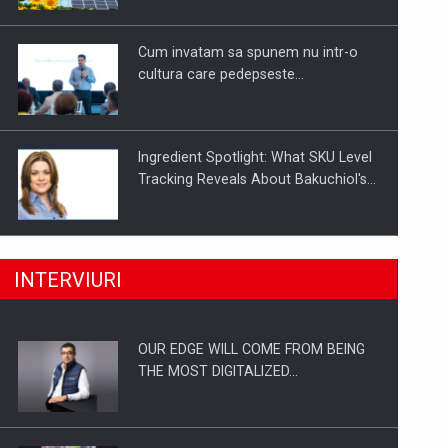
Investitii Digitalizare
Cum invatam sa spunem nu intr-o
cultura care pedepseste…
Ingredient Spotlight: What SKU Level
Tracking Reveals About Bakuchiol's…
Producatorii si comerciantii care nu
INTERVIURI
se supun noilor reglementari…
OUR EDGE WILL COME FROM BEING
Proteinmaxxing and the Future of
THE MOST DIGITALIZED…
Protein Demand