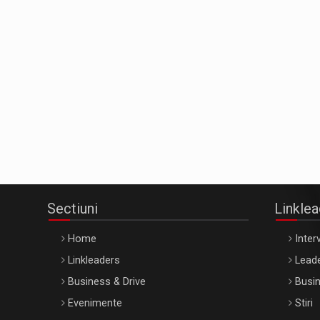
Sectiuni
Linkle
Home
Interv
Linkleaders
Leade
Business & Drive
Busin
Evenimente
Stiri