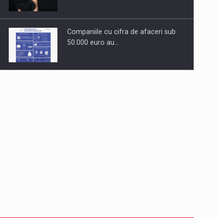
Companiile cu cifra de afaceri sub
50.000 euro au…
Dinu Bumbacea revine in PwC
Romania ca Partener si…
Comunicat de presa: Joburile part-
time reincep sa intre pe…