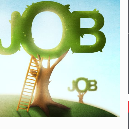
un noilor reglementari UE privind ambalajele pot risca retragerea prod
ES ON THE INTERNATIONAL BUSINESS SCENE
OST DIGITALIZED WHOLESALER IN ROMANIA
 benzinariile RO concept OSCAR – peste 500 de participanti
management a Pall-Ex, liderul pietei de transport paletizat din Romani
MBRU AL FAMILIEI: RANGE ROVER GT
il pentru comanda intr-o gama extinsa de variante atragatoare