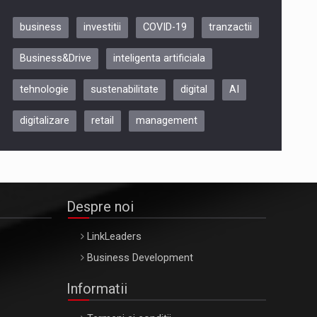
business
investitii
COVID-19
tranzactii
Be Inspired. Make it Happen!,
Business&Drive
inteligenta artificiala
ARTEMIS LETO, ORADEA, 8
Octombrie
tehnologie
sustenabilitate
digital
AI
Oradea – 8 Oct 2026
digitalizare
retail
management
Despre noi
LinkLeaders
Business Development
Informatii