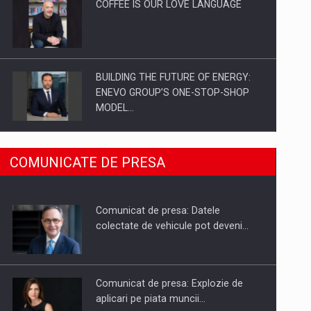
COFFEE IS OUR LOVE LANGUAGE
BUILDING THE FUTURE OF ENERGY:
ENEVO GROUP’S ONE-STOP-SHOP
MODEL…
ROOTED IN ROMANIA, BUILT TO
COMUNICATE DE PRESA
DELIVER TECHNOLOGY FOR THE…
Comunicat de presa: Datele
PUTTING ROMANIAN CORPORATE
colectate de vehicule pot deveni…
COMPANIES ON THE INTERNATIONAL
BUSINESS SCENE
Comunicat de presa: Explozie de
aplicari pe piata muncii…