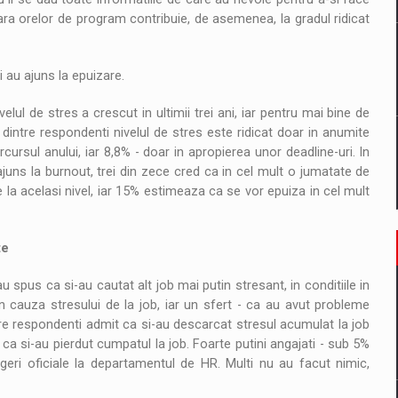
fara orelor de program contribuie, de asemenea, la gradul ridicat
i au ajuns la epuizare.
ul de stres a crescut in ultimii trei ani, iar pentru mai bine de
dintre respondenti nivelul de stres este ridicat doar in anumite
cursul anului, iar 8,8% - doar in apropierea unor deadline-uri. In
juns la burnout, trei din zece cred ca in cel mult o jumatate de
 la acelasi nivel, iar 15% estimeaza ca se vor epuiza in cel mult
te
u spus ca si-au cautat alt job mai putin stresant, in conditiile in
 cauza stresului de la job, iar un sfert - ca au avut probleme
e respondenti admit ca si-au descarcat stresul acumulat la job
ca si-au pierdut cumpatul la job. Foarte putini angajati - sub 5%
geri oficiale la departamentul de HR. Multi nu au facut nimic,