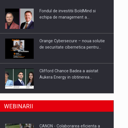
uselor din piata
Fondul de investitii BoldMind si
echipa de management a…
Orange Cybersecure – noua solutie
de securitate cibernetica pentru…
Clifford Chance Badea a asistat
Aukera Energy in obtinerea…
a, preiau compania intr-o tranzactie de peste 25…
SAPTE PERSONALITATI DIN MEDIUL
WEBINARII
DE AFACERI, ACADEMIC SI
INSTITUTIONAL…
CANON - Colaborarea eficienta a