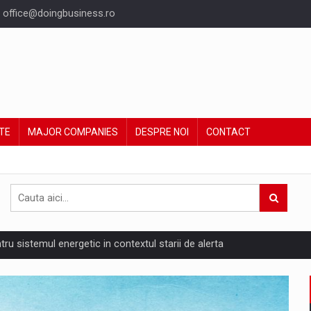
office@doingbusiness.ro
TE
MAJOR COMPANIES
DESPRE NOI
CONTACT
ntru sistemul energetic in contextul starii de alerta
are pedepseste granitele?
ing Reveals About Bakuchiol's Evolution