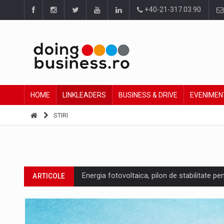
+40-21-317.03.90
HOME
LINKLEADERS
BUSINESS & DRIVE
EVENIMEN
STIRI
Energia fotovoltaica, pilon de stabilitate pe
ARTICOLE
Cum invatam sa spunem nu intr-o cultura c
ARTICOLE
Ingredient Spotlight: What SKU Level Track
ARTICOLE