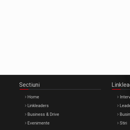
Sectiuni
Linkle
Home
Interv
Linkleaders
Leade
Business & Drive
Busin
Evenimente
Stiri