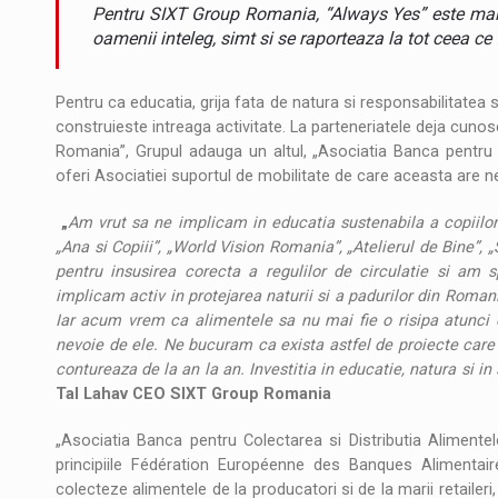
Noul Mercedes-Benz VLE este acum disponib
STIRI
Pentru SIXT Group Romania, “Always Yes” este mai 
oamenii inteleg, simt si se raporteaza la tot ceea ce 
JAECOO 5 SHS-H a ajuns in Romania
STIRI
Pentru ca educatia, grija fata de natura si responsabilitatea 
Proteinmaxxing and the Future of Protein
ARTICOLE
construieste intreaga activitate. La parteneriatele deja cuno
Romania”, Grupul adauga un altul, „Asociatia Banca pentru 
oferi Asociatiei suportul de mobilitate de care aceasta are n
„
Am vrut sa ne implicam in educatia sustenabila a copiilo
„Ana si Copiii”, „World Vision Romania”, „Atelierul de Bine”, 
pentru insusirea corecta a regulilor de circulatie si am 
implicam activ in protejarea naturii si a padurilor din Roman
Iar acum vrem ca alimentele sa nu mai fie o risipa atunci 
nevoie de ele. Ne bucuram ca exista astfel de proiecte care
contureaza de la an la an. Investitia in educatie, natura si in
Tal Lahav CEO SIXT Group Romania
„Asociatia Banca pentru Colectarea si Distributia Aliment
principiile Fédération Européenne des Banques Alimentair
colecteze alimentele de la producatori si de la marii retaileri