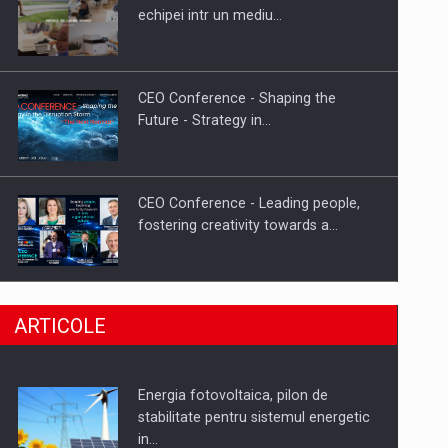
Hard Enduro Piatra Craiului 2026,
echipei intr un mediu…
fueled by benzinariile RO…
CEO Conference - Shaping the
Future - Strategy in…
CEO Conference - Leading people,
fostering creativity towards a…
CEO Conference - Shaping The
ARTICOLE
Future - Technology and…
Energia fotovoltaica, pilon de
Webinar - Business Evolution-
stabilitate pentru sistemul energetic
RETHINK STRATEGY-Finantare
in…