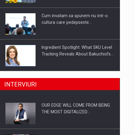
Investitii Digitalizare
Cum invatam sa spunem nu intr-o
cultura care pedepseste…
Ingredient Spotlight: What SKU Level
Tracking Reveals About Bakuchiol's…
Producatorii si comerciantii care nu
INTERVIURI
se supun noilor reglementari…
OUR EDGE WILL COME FROM BEING
Proteinmaxxing and the Future of
THE MOST DIGITALIZED…
Protein Demand