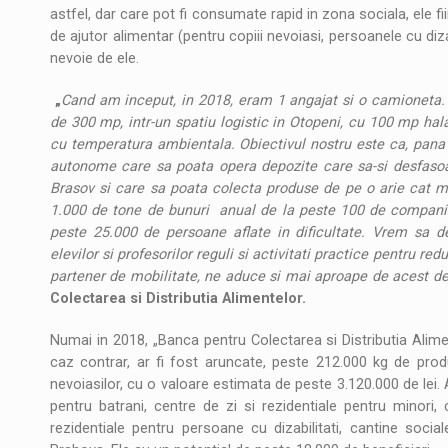
astfel, dar care pot fi consumate rapid in zona sociala, ele
de ajutor alimentar (pentru copiii nevoiasi, persoanele cu diz
nevoie de ele.
„
Cand am inceput, in 2018, eram 1 angajat si o camioneta.
de 300 mp, intr-un spatiu logistic in Otopeni, cu 100 mp hal
cu temperatura ambientala. Obiectivul nostru este ca, pana 
autonome care sa poata opera depozite care sa-si desfasoar
Brasov si care sa poata colecta produse de pe o arie cat 
1.000 de tone de bunuri anual de la peste 100 de companii s
peste 25.000 de persoane aflate in dificultate. Vrem sa
elevilor si profesorilor reguli si activitati practice pentru r
partener de mobilitate, ne aduce si mai aproape de acest de
Colectarea si Distributia Alimentelor.
Numai in 2018, „Banca pentru Colectarea si Distributia Alime
caz contrar, ar fi fost aruncate, peste 212.000 kg de pro
nevoiasilor, cu o valoare estimata de peste 3.120.000 de lei
pentru batrani, centre de zi si rezidentiale pentru minori,
rezidentiale pentru persoane cu dizabilitati, cantine socia