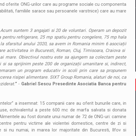
 fiind oferite ONG-urilor care au programe sociale cu componenta
abilitati, familiile sarace sau persoanele varstnice) care au mare
 Acum suntem 3 angajati si 20 de voluntari. Operam un depozit
a pentru refrigerare, 25 mp spatiu pentru congelere, 75 mp hala
la sfarsitul anului 2020, sa avem in Romania minim 6 asociații
e activitatea in Bucuresti, Roman, Cluj, Timisoara, Craiova si
mai mare. Obiectivul nostru este sa ajungem sa colectam peste
i sa sprijinim peste 200 de organizații umanitare si, indirect,
 demaram un program educativ in scoli prin care sa propunem
educerea risipei alimentare. SIXT Group Romania, alaturi de noi, ca
ziderat.
”
-
Gabriel Sescu Presedinte Asociatia Banca pentru
ntelor” a insemnat: 15 companii care au oferit bunurile care, in
duse, echivalentul a peste 600 mc de marfa salvata si donata
. Alimentele au fost donate unui numar de 72 de ONG-uri: camine
 centre pentru victime ale violentei domestice, centre de zi si
le si nu numai, in marea lor majoritate din Bucuresti, Ilfov si