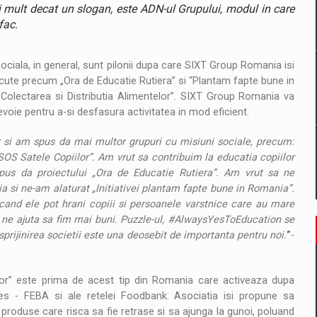
il pentru comanda intr-o gama extinsa de variante atragatoare
mult decat un slogan, este ADN-ul Grupului, modul in care
fac.
sociala, in general, sunt pilonii dupa care SIXT Group Romania isi
 Demand
scute precum „Ora de Educatie Rutiera” si “Plantam fapte bune in
Colectarea si Distributia Alimentelor”. SIXT Group Romania va
evoie pentru a-si desfasura activitatea in mod eficient.
r si am spus da mai multor grupuri cu misiuni sociale, precum:
„SOS Satele Copiilor”. Am vrut sa contribuim la educatia copiilor
spus da proiectului „Ora de Educatie Rutiera”. Am vrut sa ne
ia si ne-am alaturat „Initiativei plantam fapte bune in Romania”.
cand ele pot hrani copiii si persoanele varstnice care au mare
 ne ajuta sa fim mai buni. Puzzle-ul, #AlwaysYesToEducation se
 sprijinirea societii este una deosebit de importanta pentru noi.
”
-
elor” este prima de acest tip din Romania care activeaza dupa
es - FEBA si ale retelei Foodbank. Asociatia isi propune sa
, produse care risca sa fie retrase si sa ajunga la gunoi, poluand