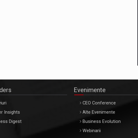
aders
Evenimente
iuri
CEO Conference
r Insights
Alte Evenimente
ess Digest
Business Evolution
Webinarii