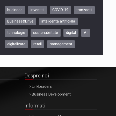
business
investitii
COVID-19
tranzactii
Be Inspired. Make it Happen!,
Business&Drive
inteligenta artificiala
ARTEMIS LETO, ORADEA, 8
Octombrie
tehnologie
sustenabilitate
digital
AI
Oradea – 8 Oct 2026
digitalizare
retail
management
Despre noi
LinkLeaders
Business Development
Informatii