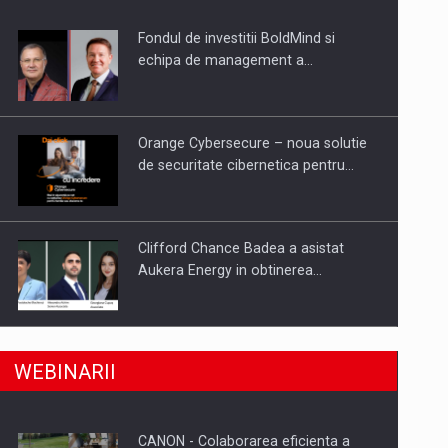
Fondul de investitii BoldMind si
uselor din piata
echipa de management a…
Orange Cybersecure – noua solutie
de securitate cibernetica pentru…
Clifford Chance Badea a asistat
Aukera Energy in obtinerea…
SAPTE PERSONALITATI DIN MEDIUL
a, preiau compania intr-o tranzactie de peste 25…
WEBINARII
DE AFACERI, ACADEMIC SI
INSTITUTIONAL…
CANON - Colaborarea eficienta a