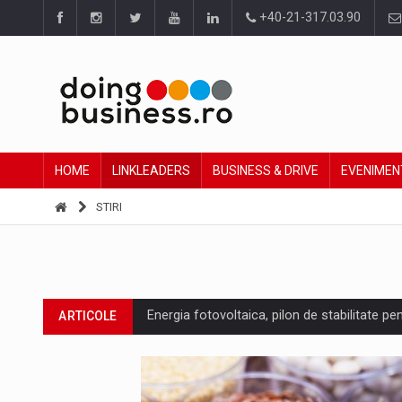
+40-21-317.03.90
HOME
LINKLEADERS
BUSINESS & DRIVE
EVENIMEN
STIRI
Energia fotovoltaica, pilon de stabilitate pe
ARTICOLE
Cum invatam sa spunem nu intr-o cultura c
ARTICOLE
Ingredient Spotlight: What SKU Level Track
ARTICOLE