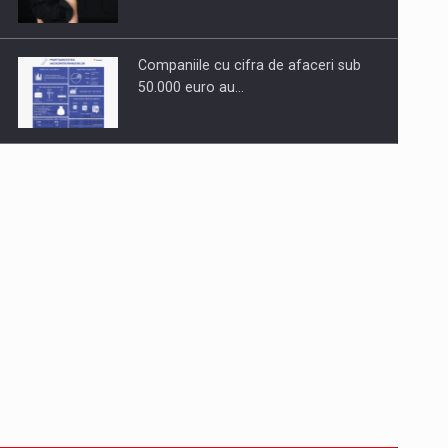
Companiile cu cifra de afaceri sub
50.000 euro au…
Dinu Bumbacea revine in PwC
Romania ca Partener si…
Comunicat de presa: Joburile part-
time reincep sa intre pe…