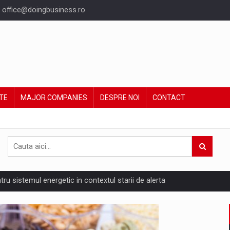
office@doingbusiness.ro
TE
MAJOR COMPANIES
DESPRE NOI
CONTACT
ntru sistemul energetic in contextul starii de alerta
are pedepseste granitele?
ing Reveals About Bakuchiol's Evolution