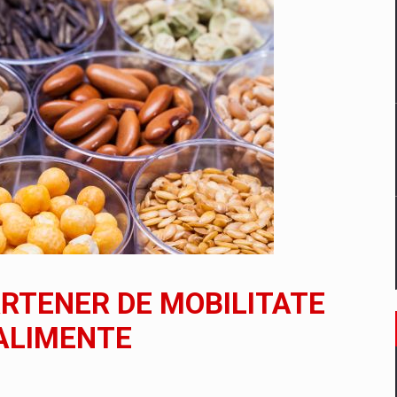
un noilor reglementari UE privind ambalajele pot risca retragerea prod
ES ON THE INTERNATIONAL BUSINESS SCENE
OST DIGITALIZED WHOLESALER IN ROMANIA
 benzinariile RO concept OSCAR – peste 500 de participanti
ARTENER DE MOBILITATE
management a Pall-Ex, liderul pietei de transport paletizat din Romani
ALIMENTE
MBRU AL FAMILIEI: RANGE ROVER GT