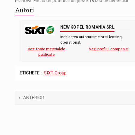
Prahova. Ele au un potential de peste 18.000 de beneficiari.
Autori
NEW KOPEL ROMANIA SRL
Inchirierea autoturismelor si leasing
operational.
Vezi toate materialele
Vezi profilul companiei
publicate
ETICHETE :
SIXT Group
ANTERIOR