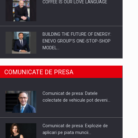
COFFEE IS OUR LOVE LANGUAGE
BUILDING THE FUTURE OF ENERGY:
ENEVO GROUP’S ONE-STOP-SHOP
MODEL…
ROOTED IN ROMANIA, BUILT TO
COMUNICATE DE PRESA
DELIVER TECHNOLOGY FOR THE…
Comunicat de presa: Datele
PUTTING ROMANIAN CORPORATE
colectate de vehicule pot deveni…
COMPANIES ON THE INTERNATIONAL
BUSINESS SCENE
Comunicat de presa: Explozie de
aplicari pe piata muncii…