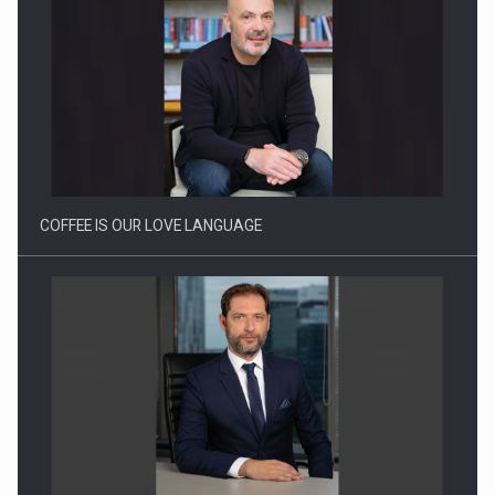
Cum invatam sa spunem nu intr-o cultura care pedepseste…
COFFEE IS OUR LOVE LANGUAGE