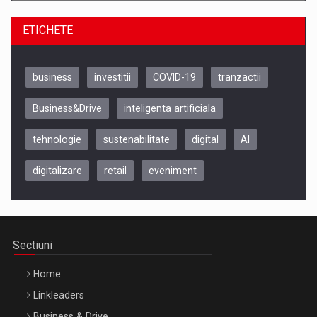
ETICHETE
business
investitii
COVID-19
tranzactii
Business&Drive
inteligenta artificiala
tehnologie
sustenabilitate
digital
AI
digitalizare
retail
eveniment
Be Inspired. Make it Happen!, CLUJ, 9 Decembrie
Cluj-Napoca – 9 Dec 2026
Sectiuni
Home
Linkleaders
Business & Drive