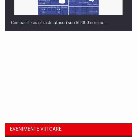
Companiile cu cifra de afaceri sub 50.000 euro au…
Dinu Bumbacea revine in PwC Romania ca Partener si…
EVENIMENTE VIITOARE