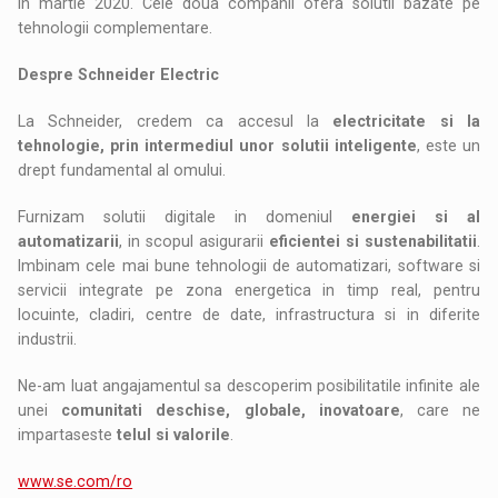
in martie 2020. Cele doua companii ofera solutii bazate pe
tehnologii complementare.
Despre Schneider Electric
La Schneider, credem ca accesul la
electricitate si la
tehnologie, prin intermediul unor solutii inteligente
, este un
drept fundamental al omului.
Furnizam solutii digitale in domeniul
energiei si al
automatizarii
, in scopul asigurarii
eficientei si sustenabilitatii
.
Imbinam cele mai bune tehnologii de automatizari, software si
servicii integrate pe zona energetica in timp real, pentru
locuinte, cladiri, centre de date, infrastructura si in diferite
industrii.
Ne-am luat angajamentul sa descoperim posibilitatile infinite ale
unei
comunitati deschise, globale, inovatoare
, care ne
impartaseste
telul si valorile
.
www.se.com/ro