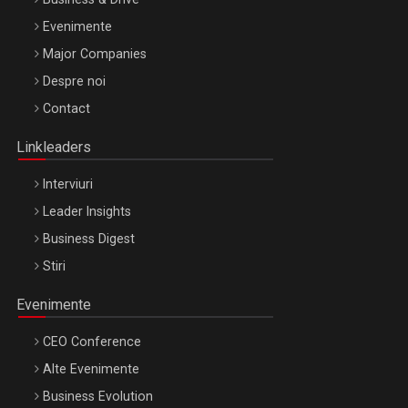
Evenimente
Major Companies
Be Inspired. Make it Happen!, ARTEMIS LETO, ORADEA, 8
Despre noi
Octombrie
Contact
Oradea – 8 Oct 2026
Linkleaders
Interviuri
Leader Insights
Business Digest
Stiri
Evenimente
CEO Conference
Alte Evenimente
Business Evolution