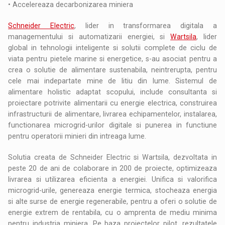
• Accelereaza decarbonizarea miniera
Schneider Electric
, lider in transformarea digitala a
managementului si automatizarii energiei, si
Wartsila
, lider
global in tehnologii inteligente si solutii complete de ciclu de
viata pentru pietele marine si energetice, s-au asociat pentru a
crea o solutie de alimentare sustenabila, neintrerupta, pentru
cele mai indepartate mine de litiu din lume. Sistemul de
alimentare holistic adaptat scopului, include consultanta si
proiectare potrivite alimentarii cu energie electrica, construirea
infrastructurii de alimentare, livrarea echipamentelor, instalarea,
functionarea microgrid-urilor digitale si punerea in functiune
pentru operatorii minieri din intreaga lume.
Solutia creata de Schneider Electric si Wartsila, dezvoltata in
peste 20 de ani de colaborare in 200 de proiecte, optimizeaza
livrarea si utilizarea eficienta a energiei. Unifica si valorifica
microgrid-urile, genereaza energie termica, stocheaza energia
si alte surse de energie regenerabile, pentru a oferi o solutie de
energie extrem de rentabila, cu o amprenta de mediu minima
pentru industria miniera. Pe baza proiectelor pilot, rezultatele