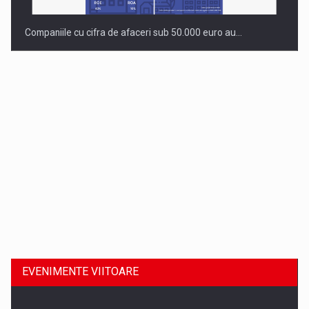
Companiile cu cifra de afaceri sub 50.000 euro au…
Dinu Bumbacea revine in PwC Romania ca Partener si…
EVENIMENTE VIITOARE