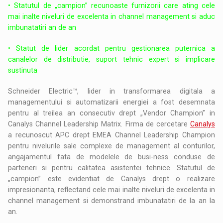
• Statutul de „campion” recunoaste furnizorii care ating cele
mai inalte niveluri de excelenta in channel management si aduc
imbunatatiri an de an
• Statut de lider acordat pentru gestionarea puternica a
canalelor de distributie, suport tehnic expert si implicare
sustinuta
Schneider Electric™, lider in transformarea digitala a
managementului si automatizarii energiei a fost desemnata
pentru al treilea an consecutiv drept „Vendor Champion” in
Canalys Channel Leadership Matrix. Firma de cercetare
Canalys
a recunoscut APC drept EMEA Channel Leadership Champion
pentru nivelurile sale complexe de management al conturilor,
angajamentul fata de modelele de busi-ness conduse de
parteneri si pentru calitatea asistentei tehnice. Statutul de
„campion” este evidentiat de Canalys drept o realizare
impresionanta, reflectand cele mai inalte niveluri de excelenta in
channel management si demonstrand imbunatatiri de la an la
an.