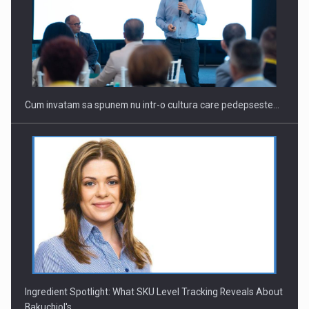
Webinar - Business Evolution-RETHINK STRATEGY-Finantare
Investitii Digitalizare
Cum invatam sa spunem nu intr-o cultura care pedepseste…
Ingredient Spotlight: What SKU Level Tracking Reveals About
Bakuchiol's…