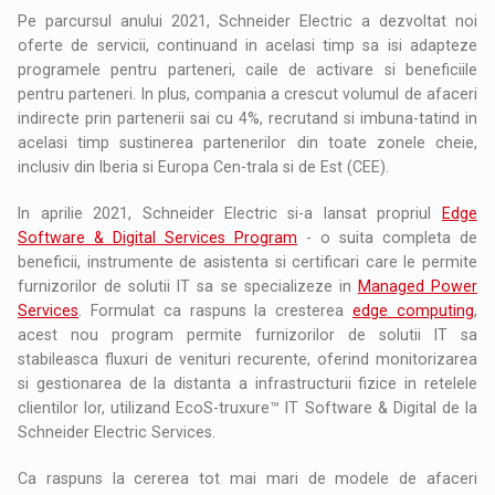
Pe parcursul anului 2021, Schneider Electric a dezvoltat noi
oferte de servicii, continuand in acelasi timp sa isi adapteze
programele pentru parteneri, caile de activare si beneficiile
pentru parteneri. In plus, compania a crescut volumul de afaceri
indirecte prin partenerii sai cu 4%, recrutand si imbuna-tatind in
acelasi timp sustinerea partenerilor din toate zonele cheie,
inclusiv din Iberia si Europa Cen-trala si de Est (CEE).
In aprilie 2021, Schneider Electric si-a lansat propriul
Edge
Software & Digital Services Program
- o suita completa de
beneficii, instrumente de asistenta si certificari care le permite
furnizorilor de solutii IT sa se specializeze in
Managed Power
Services
. Formulat ca raspuns la cresterea
edge computing
,
acest nou program permite furnizorilor de solutii IT sa
stabileasca fluxuri de venituri recurente, oferind monitorizarea
si gestionarea de la distanta a infrastructurii fizice in retelele
clientilor lor, utilizand EcoS-truxure™ IT Software & Digital de la
Schneider Electric Services.
Ca raspuns la cererea tot mai mari de modele de afaceri