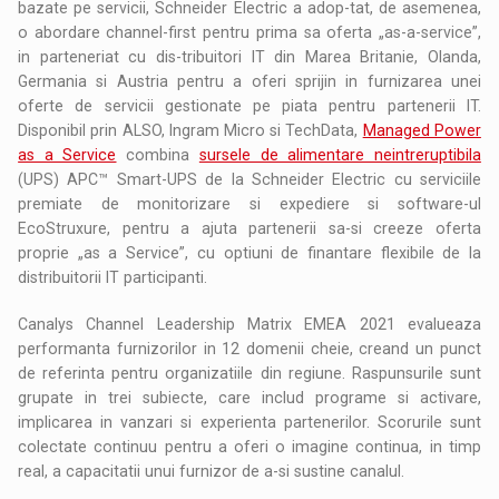
bazate pe servicii, Schneider Electric a adop-tat, de asemenea,
o abordare channel-first pentru prima sa oferta „as-a-service”,
in parteneriat cu dis-tribuitori IT din Marea Britanie, Olanda,
Germania si Austria pentru a oferi sprijin in furnizarea unei
oferte de servicii gestionate pe piata pentru partenerii IT.
Disponibil prin ALSO, Ingram Micro si TechData,
Managed Power
as a Service
combina
sursele de alimentare neintreruptibila
(UPS) APC™ Smart-UPS de la Schneider Electric cu serviciile
premiate de monitorizare si expediere si software-ul
EcoStruxure, pentru a ajuta partenerii sa-si creeze oferta
proprie „as a Service”, cu optiuni de finantare flexibile de la
distribuitorii IT participanti.
Canalys Channel Leadership Matrix EMEA 2021 evalueaza
performanta furnizorilor in 12 domenii cheie, creand un punct
de referinta pentru organizatiile din regiune. Raspunsurile sunt
grupate in trei subiecte, care includ programe si activare,
implicarea in vanzari si experienta partenerilor. Scorurile sunt
colectate continuu pentru a oferi o imagine continua, in timp
real, a capacitatii unui furnizor de a-si sustine canalul.