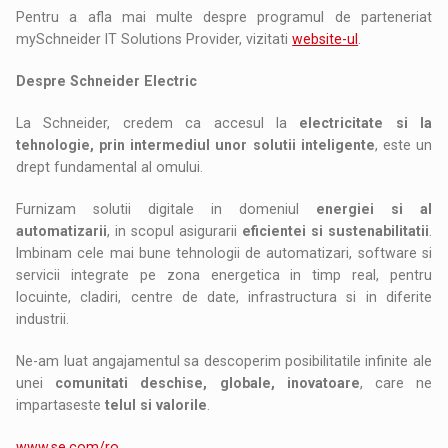
Pentru a afla mai multe despre programul de parteneriat
mySchneider IT Solutions Provider, vizitati
website-ul
.
Despre Schneider Electric
La Schneider, credem ca accesul la
electricitate si la
tehnologie, prin intermediul unor solutii inteligente
, este un
drept fundamental al omului.
Furnizam solutii digitale in domeniul
energiei si al
automatizarii
, in scopul asigurarii
eficientei si sustenabilitatii
.
Imbinam cele mai bune tehnologii de automatizari, software si
servicii integrate pe zona energetica in timp real, pentru
locuinte, cladiri, centre de date, infrastructura si in diferite
industrii.
Ne-am luat angajamentul sa descoperim posibilitatile infinite ale
unei
comunitati deschise, globale, inovatoare
, care ne
impartaseste
telul si valorile
.
www.se.com/ro