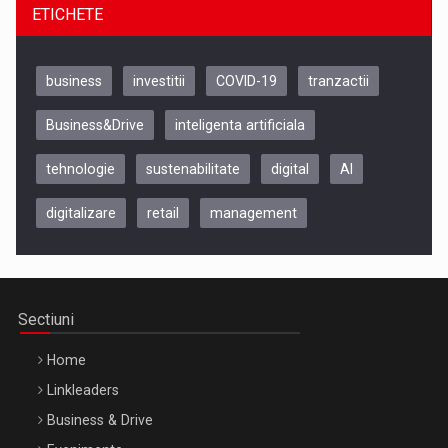
ETICHETE
business
investitii
COVID-19
tranzactii
Business&Drive
inteligenta artificiala
tehnologie
sustenabilitate
digital
AI
digitalizare
retail
management
Be Inspired. Make it Happen!, CLUJ, 9 Decembrie
Cluj-Napoca – 9 Dec 2026
Sectiuni
Home
Linkleaders
Business & Drive