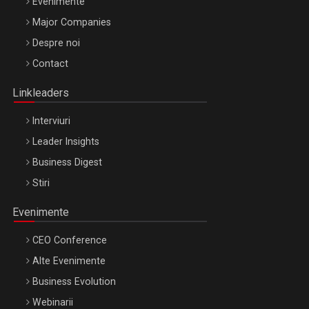
Evenimente
Major Companies
Be Inspired. Make it Happen!, ARTEMIS LETO, ORADEA, 8
Despre noi
Octombrie
Contact
Oradea – 8 Oct 2026
Linkleaders
Interviuri
Leader Insights
Business Digest
Stiri
Evenimente
CEO Conference
Alte Evenimente
Business Evolution
Webinarii