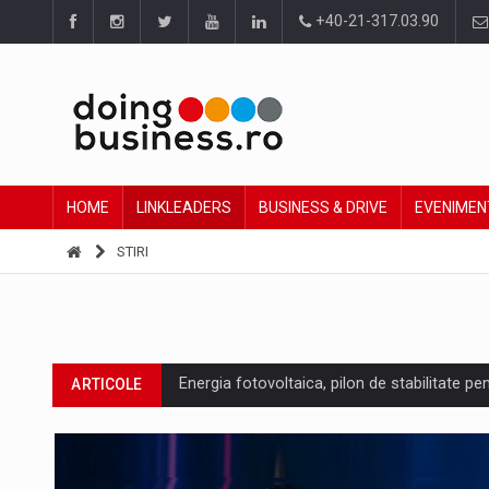
+40-21-317.03.90
HOME
LINKLEADERS
BUSINESS & DRIVE
EVENIMEN
STIRI
Energia fotovoltaica, pilon de stabilitate pe
ARTICOLE
Cum invatam sa spunem nu intr-o cultura c
ARTICOLE
Ingredient Spotlight: What SKU Level Track
ARTICOLE