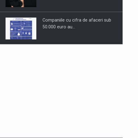
Companiile cu cifra de afaceri sub
50.000 euro au…
Dinu Bumbacea revine in PwC
Romania ca Partener si…
Comunicat de presa: Joburile part-
time reincep sa intre pe…