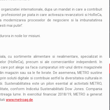
organizatiei internationale, dupa un mandat in care a contribuit
 profesionist pe piata in care activeaza revanzatorii si HoReCa,
 la modernizarea proceselor de negociere si la imbunatatirea
sti mai putin”.
ora in noile lor misiuni.
la, cu sortimente alimentare si nealimentare, specializat in
ntelor (HoReCa), precum si ale comerciantilor independenti. In
 care pot alege sa faca cumparaturi intr-unul dintre magazinele
din magazin sau sa le fie livrate. De asemenea, METRO sustine
n solutii digitale si contribuie astfel la diversitatea culturala in
ii. Sustenabilitatea este un pilon esential al activitatii METRO,
ilitate, conform Indicelui Sustenabilitatii Dow Jones. Compania
intreaga lume. In exercitiul financiar 2018/19, METRO a generat
tati
www.metroag.de
.