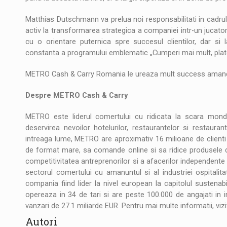
Matthias Dutschmann va prelua noi responsabilitati in cadrul 
activ la transformarea strategica a companiei intr-un jucator
cu o orientare puternica spre succesul clientilor, dar si
constanta a programului emblematic „Cumperi mai mult, plate
METRO Cash & Carry Romania le ureaza mult success amandur
Despre METRO Cash & Carry
METRO este liderul comertului cu ridicata la scara mondia
deservirea nevoilor hotelurilor, restaurantelor si restaura
intreaga lume, METRO are aproximativ 16 milioane de clienti
de format mare, sa comande online si sa ridice produsele 
competitivitatea antreprenorilor si a afacerilor independente pri
sectorul comertului cu amanuntul si al industriei ospitalitat
compania fiind lider la nivel european la capitolul sustenab
opereaza in 34 de tari si are peste 100.000 de angajati in 
vanzari de 27.1 miliarde EUR. Pentru mai multe informatii, vizi
Autori