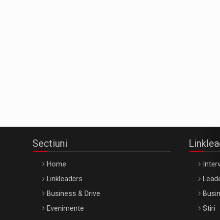
Sectiuni
Linkle
Home
Interv
Linkleaders
Leade
Business & Drive
Busin
Evenimente
Stiri