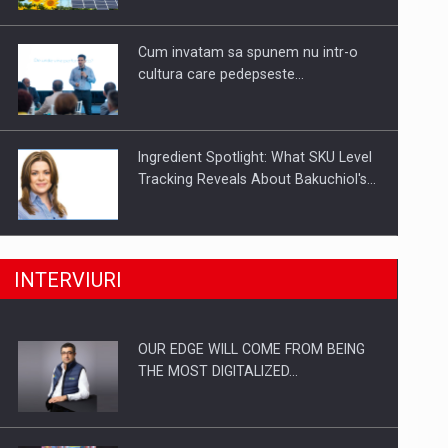
Investitii Digitalizare
Cum invatam sa spunem nu intr-o
cultura care pedepseste…
Ingredient Spotlight: What SKU Level
Tracking Reveals About Bakuchiol's…
Producatorii si comerciantii care nu
INTERVIURI
se supun noilor reglementari…
OUR EDGE WILL COME FROM BEING
Proteinmaxxing and the Future of
THE MOST DIGITALIZED…
Protein Demand