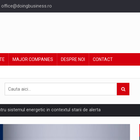
office@doingbusiness.ro
TE
MAJOR COMPANIES
DESPRE NOI
CONTACT
ntru sistemul energetic in contextul starii de alerta
are pedepseste granitele?
ing Reveals About Bakuchiol's Evolution