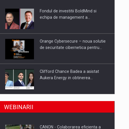
Fondul de investitii BoldMind si
uselor din piata
echipa de management a…
Orange Cybersecure – noua solutie
de securitate cibernetica pentru…
Clifford Chance Badea a asistat
Aukera Energy in obtinerea…
SAPTE PERSONALITATI DIN MEDIUL
a, preiau compania intr-o tranzactie de peste 25…
WEBINARII
DE AFACERI, ACADEMIC SI
INSTITUTIONAL…
CANON - Colaborarea eficienta a