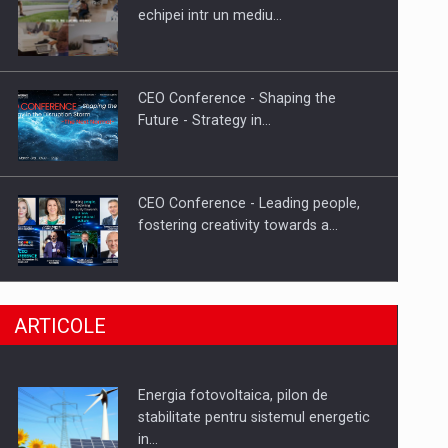
Hard Enduro Piatra Craiului 2026,
echipei intr un mediu…
fueled by benzinariile RO…
CEO Conference - Shaping the
Future - Strategy in…
CEO Conference - Leading people,
fostering creativity towards a…
CEO Conference - Shaping The
ARTICOLE
Future - Technology and…
Energia fotovoltaica, pilon de
Webinar - Business Evolution-
stabilitate pentru sistemul energetic
RETHINK STRATEGY-Finantare
in…