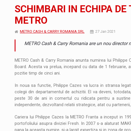
Noul Mercedes-Benz VLE este acum disponib
STIRI
SCHIMBARI IN ECHIPA D
JAECOO 5 SHS-H a ajuns in Romania
STIRI
METRO
Proteinmaxxing and the Future of Protein
ARTICOLE
METRO CASH & CARRY ROMANIA SRL
27 Jan 2021
METRO Cash & Carry Romania are un nou director 
METRO Cash & Carry Romania anunta numirea lui Philippe 
Board. Acesta va prelua, incepand cu data de 1 februarie, at
pozitie timp de cinci ani.
In noua sa functie, Philippe Cazes va lucra in stransa le
colegii din departamentul de achizitii. El va deveni, totodat
peste 30 de ani in comertul cu ridicata pentru a sustine
independente, dezvoltand relatii strategice, atat cu partenerii,
Cariera lui Philippe Cazes la METRO Franta a inceput in 1998
portofoliului asupra diviziei Fresh. In 2007 s-a alaturat MA
pana la aceasta numire, si-a largit expertiza si in zona de p