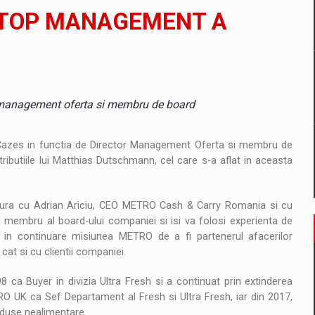
il pentru comanda intr-o gama extinsa de variante atragatoare
E TOP MANAGEMENT A
 Demand
management oferta si membru de board
Cazes in functia de Director Management Oferta si membru de
ributiile lui Matthias Dutschmann, cel care s-a aflat in aceasta
gatura cu Adrian Ariciu, CEO METRO Cash & Carry Romania si cu
a, membru al board-ului companiei si isi va folosi experienta de
 in continuare misiunea METRO de a fi partenerul afacerilor
 cat si cu clientii companiei.
 ca Buyer in divizia Ultra Fresh si a continuat prin extinderea
KRO UK ca Sef Departament al Fresh si Ultra Fresh, iar din 2017,
roduse nealimentare.