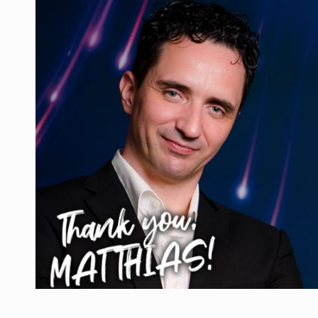
Producatorii si comerciantii care nu se sup
ARTICOLE
LEADERSHIP IN MISCARE
INTERVIURI
CU BATERIILE PERMANENT INCARCATE
INTERVIURI
PUTTING ROMANIAN CORPORATE COMPANI
INTERVIURI
OUR EDGE WILL COME FROM BEING THE M
INTERVIURI
COFFEE IS OUR LOVE LANGUAGE
INTERVIURI
Hard Enduro Piatra Craiului 2026, fueled by
STIRI
Fondul de investitii BoldMind si echipa de 
STIRI
RANGE ROVER DEZVALUIE AL CINCILEA ME
STIRI