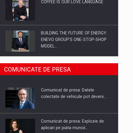
COFFEE IS OUR LOVE LANGUAGE
BUILDING THE FUTURE OF ENERGY:
ENEVO GROUP’S ONE-STOP-SHOP
MODEL…
ROOTED IN ROMANIA, BUILT TO
COMUNICATE DE PRESA
DELIVER TECHNOLOGY FOR THE…
Comunicat de presa: Datele
PUTTING ROMANIAN CORPORATE
colectate de vehicule pot deveni…
COMPANIES ON THE INTERNATIONAL
BUSINESS SCENE
Comunicat de presa: Explozie de
aplicari pe piata muncii…