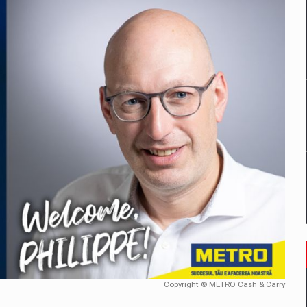
un noilor reglementari UE privind ambalajele pot risca retragerea prod
ES ON THE INTERNATIONAL BUSINESS SCENE
OST DIGITALIZED WHOLESALER IN ROMANIA
 benzinariile RO concept OSCAR – peste 500 de participanti
management a Pall-Ex, liderul pietei de transport paletizat din Romani
MBRU AL FAMILIEI: RANGE ROVER GT
Copyright © METRO Cash & Carry