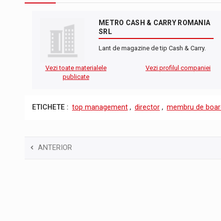
METRO CASH & CARRY ROMANIA
SRL
Lant de magazine de tip Cash & Carry.
Vezi toate materialele
Vezi profilul companiei
publicate
ETICHETE :
top management
,
director
,
membru de boar
ANTERIOR