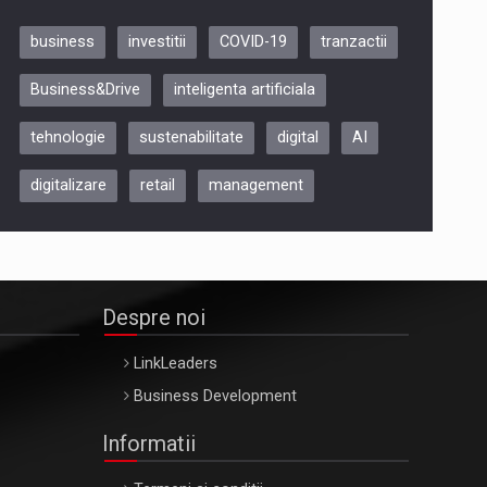
business
investitii
COVID-19
tranzactii
Be Inspired. Make it Happen!,
Business&Drive
inteligenta artificiala
ARTEMIS LETO, ORADEA, 8
Octombrie
tehnologie
sustenabilitate
digital
AI
Oradea – 8 Oct 2026
digitalizare
retail
management
Despre noi
LinkLeaders
Business Development
Informatii