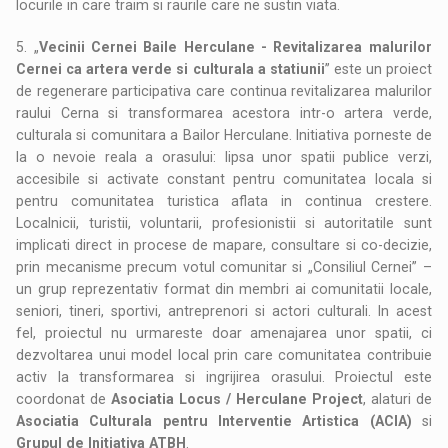
locurile in care traim si raurile care ne sustin viata.
5. „
Vecinii Cernei Baile Herculane - Revitalizarea malurilor
Cernei ca artera verde si culturala a statiunii
” este un proiect
de regenerare participativa care continua revitalizarea malurilor
raului Cerna si transformarea acestora intr-o artera verde,
culturala si comunitara a Bailor Herculane. Initiativa porneste de
la o nevoie reala a orasului: lipsa unor spatii publice verzi,
accesibile si activate constant pentru comunitatea locala si
pentru comunitatea turistica aflata in continua crestere.
Localnicii, turistii, voluntarii, profesionistii si autoritatile sunt
implicati direct in procese de mapare, consultare si co-decizie,
prin mecanisme precum votul comunitar si „Consiliul Cernei” –
un grup reprezentativ format din membri ai comunitatii locale,
seniori, tineri, sportivi, antreprenori si actori culturali. In acest
fel, proiectul nu urmareste doar amenajarea unor spatii, ci
dezvoltarea unui model local prin care comunitatea contribuie
activ la transformarea si ingrijirea orasului. Proiectul este
coordonat de
Asociatia Locus / Herculane Project
, alaturi de
Asociatia Culturala pentru Interventie Artistica (ACIA)
si
Grupul de Initiativa ATBH
.