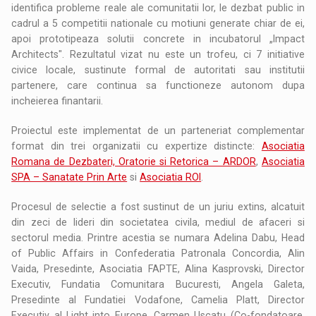
identifica probleme reale ale comunitatii lor, le dezbat public in
cadrul a 5 competitii nationale cu motiuni generate chiar de ei,
apoi prototipeaza solutii concrete in incubatorul „Impact
Architects". Rezultatul vizat nu este un trofeu, ci 7 initiative
civice locale, sustinute formal de autoritati sau institutii
partenere, care continua sa functioneze autonom dupa
incheierea finantarii.
Proiectul este implementat de un parteneriat complementar
format din trei organizatii cu expertize distincte:
Asociatia
Romana de Dezbateri, Oratorie si Retorica – ARDOR
,
Asociatia
SPA – Sanatate Prin Arte
si
Asociatia ROI
.
Procesul de selectie a fost sustinut de un juriu extins, alcatuit
din zeci de lideri din societatea civila, mediul de afaceri si
sectorul media. Printre acestia se numara Adelina Dabu, Head
of Public Affairs in Confederatia Patronala Concordia, Alin
Vaida, Presedinte, Asociatia FAPTE, Alina Kasprovski, Director
Executiv, Fundatia Comunitara Bucuresti, Angela Galeta,
Presedinte al Fundatiei Vodafone, Camelia Platt, Director
Executiv al Light into Europe, Carmen Uscatu (Co-fondatoare,