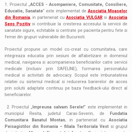
1. Proiectul „
ACCES - Acompaniere, Comunitate, Consiliere,
Educatie, Sanatate
” este implementat de
Asociatia Moaselor
din Romania
, in parteneriat cu
Asociatia VULGAR
si
Asociatia
Sens Pozitiv
si contribuie la cresterea accesului la servicii de
sanatate sigure, echitabile si centrate pe pacienta pentru fete si
femei din grupuri vulnerabile din Bucuresti.
Proiectul propune un model co-creat cu comunitatea, care
integreaza educatia prin sesiuni de alfabetizare in domeniul
medical, navigarea si acompanierea beneficiarilor catre servicii
medicale (inclusiv prin SAFELINE), formarea personalului
medical si activitati de advocacy. Scopul este imbunatatirea
relatiei cu sistemul medical si reducerea barierelor de acces
prin solutii adaptate continuu pe baza feedback-ului direct al
beneficiarelor.
2. Proiectul „
Impreuna salvam Serele!
” este implementat in
municipiul Resita, judetul Caras-Severin, de
Fundatia
Comunitara Banatul Montan
, in parteneriat cu
Asociatia
Peisagistilor din Romania – filiala Teritoriala Vest
si grupul