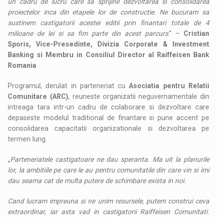
un cadru de lucru care sa sprijine dezvoltarea si consolidarea
proiectelor inca din etapele lor de constructie. Ne bucuram sa
sustinem castigatorii acestei editii prin finantari totale de 4
milioane de lei si sa fim parte din acest parcurs
.” –
Cristian
Sporis, Vice-Presedinte, Divizia Corporate & Investment
Banking si Membru in Consiliul Director al Raiffeisen Bank
Romania
Programul, derulat in parteneriat cu
Asociatia pentru Relatii
Comunitare (ARC)
, reuneste organizatii neguvernamentale din
intreaga tara intr-un cadru de colaborare si dezvoltare care
depaseste modelul traditional de finantare si pune accent pe
consolidarea capacitatii organizationale si dezvoltarea pe
termen lung.
„
Parteneriatele castigatoare ne dau speranta. Ma uit la planurile
lor, la ambitiile pe care le au pentru comunitatile din care vin si imi
dau seama cat de multa putere de schimbare exista in noi.
Cand lucram impreuna si ne unim resursele, putem construi ceva
extraordinar, iar asta vad in castigatorii Raiffeisen Comunitati.