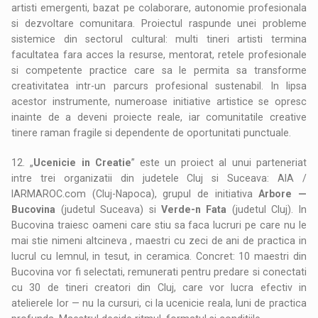
artisti emergenti, bazat pe colaborare, autonomie profesionala
si dezvoltare comunitara. Proiectul raspunde unei probleme
sistemice din sectorul cultural: multi tineri artisti termina
facultatea fara acces la resurse, mentorat, retele profesionale
si competente practice care sa le permita sa transforme
creativitatea intr-un parcurs profesional sustenabil. In lipsa
acestor instrumente, numeroase initiative artistice se opresc
inainte de a deveni proiecte reale, iar comunitatile creative
tinere raman fragile si dependente de oportunitati punctuale.
12. „
Ucenicie in Creatie
” este un proiect al unui parteneriat
intre trei organizatii din judetele Cluj si Suceava: AIA /
IARMAROC.com (Cluj-Napoca), grupul de initiativa
Arbore —
Bucovina
(judetul Suceava) si
Verde-n Fata
(judetul Cluj). In
Bucovina traiesc oameni care stiu sa faca lucruri pe care nu le
mai stie nimeni altcineva , maestri cu zeci de ani de practica in
lucrul cu lemnul, in tesut, in ceramica. Concret: 10 maestri din
Bucovina vor fi selectati, remunerati pentru predare si conectati
cu 30 de tineri creatori din Cluj, care vor lucra efectiv in
atelierele lor — nu la cursuri, ci la ucenicie reala, luni de practica