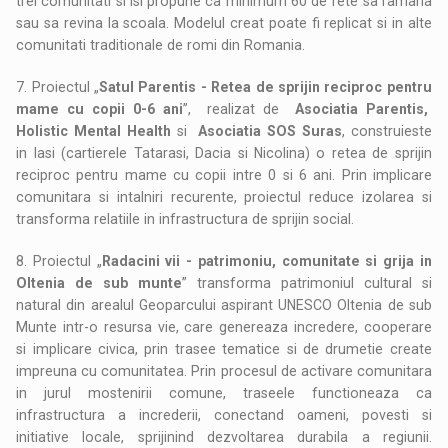
trei comunitati si isi propune ca minimum 60 de fete sa ramana
sau sa revina la scoala. Modelul creat poate fi replicat si in alte
comunitati traditionale de romi din Romania.
7. Proiectul „
Satul Parentis - Retea de sprijin reciproc pentru
mame cu copii 0-6 ani
”, realizat de
Asociatia Parentis,
Holistic Mental Health
si
Asociatia SOS Suras
, construieste
in Iasi (cartierele Tatarasi, Dacia si Nicolina) o retea de sprijin
reciproc pentru mame cu copii intre 0 si 6 ani. Prin implicare
comunitara si intalniri recurente, proiectul reduce izolarea si
transforma relatiile in infrastructura de sprijin social.
8. Proiectul „
Radacini vii - patrimoniu, comunitate si grija in
Oltenia de sub munte
” transforma patrimoniul cultural si
natural din arealul Geoparcului aspirant UNESCO Oltenia de sub
Munte intr-o resursa vie, care genereaza incredere, cooperare
si implicare civica, prin trasee tematice si de drumetie create
impreuna cu comunitatea. Prin procesul de activare comunitara
in jurul mostenirii comune, traseele functioneaza ca
infrastructura a increderii, conectand oameni, povesti si
initiative locale, sprijinind dezvoltarea durabila a regiunii.