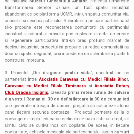
de initiativa
Muzeul Cineastului Amator
. Proiectul urmareste
transformarea Serelor Uzinale, un fost spatiu industrial
abandonat de pe platforma UCMR, intr-un spatiu comunitar viu,
accesibil si deschis publicului. Schimbarea pe care parteneriatul
si-o propune este reconectarea comunitatii cu patrimoniul
industrial si natural al orasului, prin implicare directa, co-creare
si regenerare participativa. Intr-un oras profund marcat de
declinul industrial, proiectul isi propune sa redea comunitatii nu
doar un spatiu degradat, ci si increderea ca schimbarea poate fi
construita impreuna.
3. Proiectul „
Din dragoste pentru viata
", construit pe un
parteneriat intre
Asociatia Caravana cu Medici Filiala Bihor
,
Caravana cu Medici Filiala Timisoara
si
Asociatia Rotary
Club Oradea Insignis
, creeaza
prima retea rurala de salvare
din vestul Romaniei: 30 de defibrilatoare in 30 de comunitati
si o generatie intreaga de oameni pregatiti sa actioneze atunci
cand fiecare secunda conteaza. Proiectul porneste de la o
convingere simpla: educatia medicala de baza este un drept, iar
simtul civic se cultiva inca din copilarie. De aceea, in fiecare
comunitate, echipele medicale ale parteneriatului sustin
cursuri