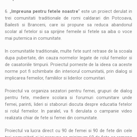
6. „
Impreuna pentru fetele noastre
” este un proiect derulat in
trei comunitati traditionale de romi caldarari din Potcoava,
Bailesti si Branceni, care isi propune sa reduca abandonul
scolar al fetelor si sa sprijine femeile si fetele sa aiba o voce
mai puternica in comunitate.
In comunitatile traditionale, multe fete sunt retrase de la scoala
dupa pubertate, din cauza normelor legate de rolul femeilor si
de casatoriile timpurii. Proiectul porneste de la ideea ca aceste
norme pot fi schimbate din interiorul comunitatii, prin dialog si
implicarea femeilor, familiilor si liderilor comunitari.
Proiectul va organiza sezatori pentru femei, grupuri de dialog
pentru fete, mediere scolara si forumuri comunitare unde
femei, parinti, lideri si staboruri discuta despre educatia fetelor
si rolul femeilor. In paralel, va fi derulata o campanie video
realizata chiar de fete si femei din comunitate.
Proiectul va lucra direct cu 90 de femei si 90 de fete din cele