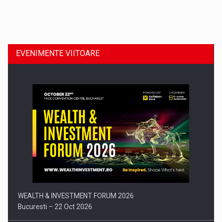
Dinu Bumbacea revine in PwC Romania ca Partener si…
EVENIMENTE VIITOARE
Comunicat de presa: Joburile part-time reincep sa intre pe…
WEALTH & INVESTMENT FORUM 2026
Bucuresti – 22 Oct 2026