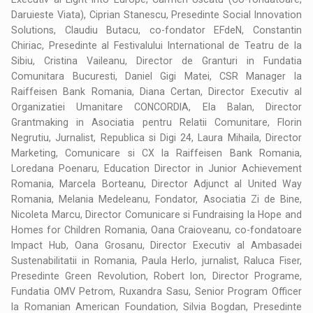
Daruieste Viata), Ciprian Stanescu, Presedinte Social Innovation
Solutions, Claudiu Butacu, co-fondator EFdeN, Constantin
Chiriac, Presedinte al Festivalului International de Teatru de la
Sibiu, Cristina Vaileanu, Director de Granturi in Fundatia
Comunitara Bucuresti, Daniel Gigi Matei, CSR Manager la
Raiffeisen Bank Romania, Diana Certan, Director Executiv al
Organizatiei Umanitare CONCORDIA, Ela Balan, Director
Grantmaking in Asociatia pentru Relatii Comunitare, Florin
Negrutiu, Jurnalist, Republica si Digi 24, Laura Mihaila, Director
Marketing, Comunicare si CX la Raiffeisen Bank Romania,
Loredana Poenaru, Education Director in Junior Achievement
Romania, Marcela Borteanu, Director Adjunct al United Way
Romania, Melania Medeleanu, Fondator, Asociatia Zi de Bine,
Nicoleta Marcu, Director Comunicare si Fundraising la Hope and
Homes for Children Romania, Oana Craioveanu, co-fondatoare
Impact Hub, Oana Grosanu, Director Executiv al Ambasadei
Sustenabilitatii in Romania, Paula Herlo, jurnalist, Raluca Fiser,
Presedinte Green Revolution, Robert Ion, Director Programe,
Fundatia OMV Petrom, Ruxandra Sasu, Senior Program Officer
la Romanian American Foundation, Silvia Bogdan, Presedinte