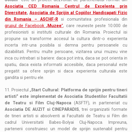
Asociatia CED Romania Centrul de Excelenta prin
Diversitate
,
Asociatia de Sprijin al Copiilor Handicapati Fizic
din Romania – ASCHF-R
si comunitatea profesionala din
grupul de Facebook „
Muzee
”
, care reuneste peste 10.000 de
profesionisti si institutii culturale din Romania. Proiectul isi
propune sa transforme accesul la cultura dintr-o experienta
incerta intr-una posibila si demna pentru persoanele cu
dizabilitati. Pentru multe persoane, vizitarea unui muzeu vine
inca cu intrebari si bariere: daca pot intra, daca se pot orienta in
spatiu, daca exista informatii accesibile, daca personalul este
pregatit sa ofere sprijin si daca experienta culturala este
gandita si pentru ele.
11. Proiectul „
Start Cultural: Platforma de sprijin pentru tineri
artisti” este implementat de Asociatia Studentilor Facultatii
de Teatru si Film Cluj-Napoca
(ASFTF), in parteneriat cu
Asociatia DE AUZIT si CINEPARADIS
, trei organizatii formate
de tineri artisti si absolventi ai Facultatii de Teatru si Film din
cadrul Universitatii Babes-Bolyai Cluj-Napoca. Impreuna,
partenerii construiesc un model de sprijin sustenabil pentru