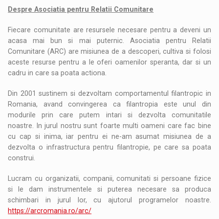
Despre Asociatia pentru Relatii Comunitare
Fiecare comunitate are resursele necesare pentru a deveni un
acasa mai bun si mai puternic. Asociatia pentru Relatii
Comunitare (ARC) are misiunea de a descoperi, cultiva si folosi
aceste resurse pentru a le oferi oamenilor speranta, dar si un
cadru in care sa poata actiona.
Din 2001 sustinem si dezvoltam comportamentul filantropic in
Romania, avand convingerea ca filantropia este unul din
modurile prin care putem intari si dezvolta comunitatile
noastre. In jurul nostru sunt foarte multi oameni care fac bine
cu cap si inima, iar pentru ei ne-am asumat misiunea de a
dezvolta o infrastructura pentru filantropie, pe care sa poata
construi.
Lucram cu organizatii, companii, comunitati si persoane fizice
si le dam instrumentele si puterea necesare sa produca
schimbari in jurul lor, cu ajutorul programelor noastre.
https://arcromania.ro/arc/