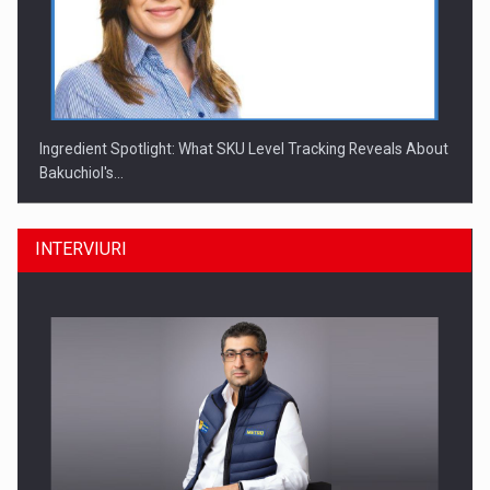
Ingredient Spotlight: What SKU Level Tracking Reveals About
Bakuchiol's…
INTERVIURI
Producatorii si comerciantii care nu se supun noilor