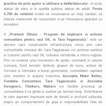
practice de prim ajutor si utilizare a defibrilatorului
- in scoli,
alaturi de elevi, si in spatiile publice, alaturi de adulti.
Peste
6.700 de cetateni
invata sa recunoasca un stop cardiac, sa
initieze manevrele de resuscitare si sa foloseasca aparatul cu
incredere.
4. „
Prietenii Oltului - Program de implicare si actiune
comunitara pentru raul Olt, in Tara Fagarasului.
” este un
demers care construieste infrastructura civica prin care
comunitatile riverane din Țara Fagarasului vor actiona sustinut
si coerent pentru raul Olt, coloana vertebrala a micro-regiunii.
Prin co-crearea unui mecanism de sprijin, constand in viziune
comuna, fond tematic dedicat, grupuri de lucru, actiuni de
formare si stimulare a bunei guvernanțe, consolidam capitalul
civic existent in acțiune colectiva.
Asociatia Make Better,
Fundatia Comunitara Tara Fagarasului si Asociatia
Designers, Thinkers, Makers
vor facilita procesul, iar
comunitatea il va ghida si sustine pe termen lung. Schimbarea
la care aspiram impreuna este de durată si profund culturala,
inspre un comportament de grija si responsabilitate fata de