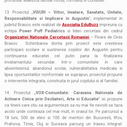
profunda. Maestrul decide ritmul, formatul si conditiile.
13. Proiectul „
VISURI – Viitor, Invatare, Sanatate, Unitate,
Responsabilitate si Implicare in Augustin
”, implementat in
judetul Brasov, este realizat de
Asociatia EduBuzz
impreuna cu
echipa
Power Puff Pediatrics
si lideri cercetasi din cadrul
Organizatiei Nationale Cercetasii Romaniei
– Floare de Cires
Brasov. Schimbarea dorita prin proiect este cresterea
participarii scolare si sustinerea copiilor din Augustin pentru
continuarea educatiei cel putin pana la finalizarea
invatamantului secundar. Intr-o comunitate in care
absenteismul, abandonul scolar, vulnerabilitatea medicala si
lipsa oportunitatilor nonformale se suprapun, proiectul propune
o interventie integrata, construita in jurul copilului si al familiei.
14. Proiectul „
VOX-Comunitate: Caravana Nationala de
Activare Civica prin Dezbateri, Arta si Educatie
” isi propune
ca tinerii care stiu sa argumenteze sa nu mai fie nevoiti sa taca
acolo unde conteaza cel mai mult, in orasul lor. Pe parcursul a
18 luni, 500 de elevi si 100 de mentori din Bucuresti, Ilfov,
Prahova, Timis, Cluj si Suceava parcurg un traseu integrat: