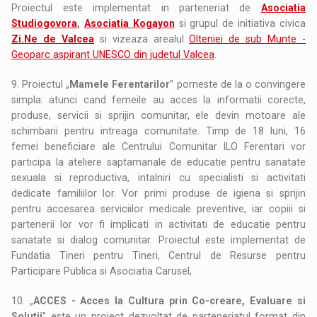
Proiectul este implementat in parteneriat de
Asociatia
Studiogovora
,
Asociatia Kogayon
si grupul de initiativa civica
Zi.Ne de Valcea
si vizeaza arealul
Olteniei de sub Munte -
Geoparc aspirant UNESCO din judetul Valcea
.
9. Proiectul „
Mamele Ferentarilor
” porneste de la o convingere
simpla: atunci cand femeile au acces la informatii corecte,
produse, servicii si sprijin comunitar, ele devin motoare ale
schimbarii pentru intreaga comunitate. Timp de 18 luni, 16
femei beneficiare ale Centrului Comunitar ILO Ferentari vor
participa la ateliere saptamanale de educatie pentru sanatate
sexuala si reproductiva, intalniri cu specialisti si activitati
dedicate familiilor lor. Vor primi produse de igiena si sprijin
pentru accesarea serviciilor medicale preventive, iar copiii si
partenerii lor vor fi implicati in activitati de educatie pentru
sanatate si dialog comunitar. Proiectul este implementat de
Fundatia Tineri pentru Tineri, Centrul de Resurse pentru
Participare Publica si Asociatia Carusel,
10. „
ACCES - Acces la Cultura prin Co-creare, Evaluare si
Solutii
” este un proiect dezvoltat de parteneriatul format din