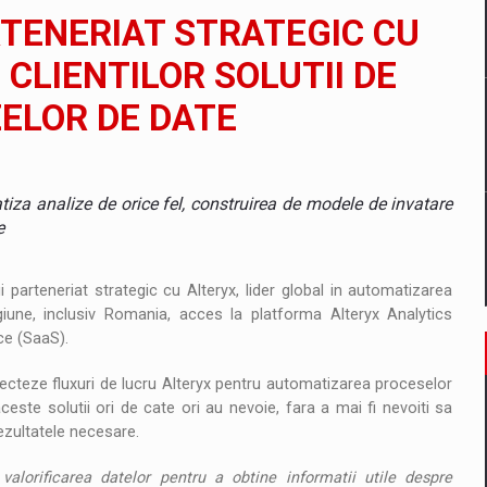
il pentru comanda intr-o gama extinsa de variante atragatoare
TENERIAT STRATEGIC CU
 CLIENTILOR SOLUTII DE
ELOR DE DATE
 Demand
tiza analize de orice fel, construirea de modele de invatare
e
arteneriat strategic cu Alteryx, lider global in automatizarea
egiune, inclusiv Romania, acces la platforma Alteryx Analytics
ce (SaaS).
ecteze fluxuri de lucru Alteryx pentru automatizarea proceselor
ceste solutii ori de cate ori au nevoie, fara a mai fi nevoiti sa
ezultatele necesare.
lorificarea datelor pentru a obtine informatii utile despre