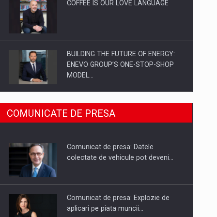
COFFEE IS OUR LOVE LANGUAGE
BUILDING THE FUTURE OF ENERGY:
ENEVO GROUP’S ONE-STOP-SHOP
MODEL…
ROOTED IN ROMANIA, BUILT TO
COMUNICATE DE PRESA
DELIVER TECHNOLOGY FOR THE…
Comunicat de presa: Datele
PUTTING ROMANIAN CORPORATE
colectate de vehicule pot deveni…
COMPANIES ON THE INTERNATIONAL
BUSINESS SCENE
Comunicat de presa: Explozie de
aplicari pe piata muncii…