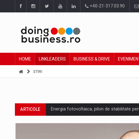
+40-21-317.03.90
HOME
LINKLEADERS
BUSINESS & DRIVE
EVENIMEN
STIRI
Energia fotovoltaica, pilon de stabilitate pe
ARTICOLE
Cum invatam sa spunem nu intr-o cultura c
ARTICOLE
Ingredient Spotlight: What SKU Level Track
ARTICOLE