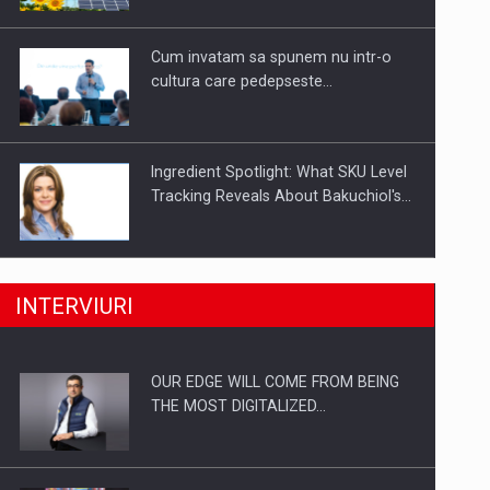
Investitii Digitalizare
Cum invatam sa spunem nu intr-o
cultura care pedepseste…
Ingredient Spotlight: What SKU Level
Tracking Reveals About Bakuchiol's…
Producatorii si comerciantii care nu
INTERVIURI
se supun noilor reglementari…
OUR EDGE WILL COME FROM BEING
Proteinmaxxing and the Future of
THE MOST DIGITALIZED…
Protein Demand