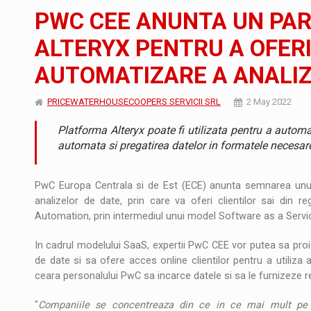
Noul Mercedes-Benz VLE este acum disponib
STIRI
PWC CEE ANUNTA UN PAR
JAECOO 5 SHS-H a ajuns in Romania
STIRI
ALTERYX PENTRU A OFERI
AUTOMATIZARE A ANALIZ
Proteinmaxxing and the Future of Protein
ARTICOLE
PRICEWATERHOUSECOOPERS SERVICII SRL
2 May 2022
Platforma Alteryx poate fi utilizata pentru a automa
automata si pregatirea datelor in formatele necesar
PwC Europa Centrala si de Est (ECE) anunta semnarea unui p
analizelor de date, prin care va oferi clientilor sai din r
Automation, prin intermediul unui model Software as a Servi
In cadrul modelului SaaS, expertii PwC CEE vor putea sa proi
de date si sa ofere acces online clientilor pentru a utiliza a
ceara personalului PwC sa incarce datele si sa le furnizeze r
"
Companiile se concentreaza din ce in ce mai mult pe va