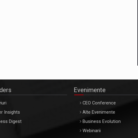
aders
Evenimente
iuri
CEO Conference
r Insights
Alte Evenimente
ess Digest
Business Evolution
Webinarii