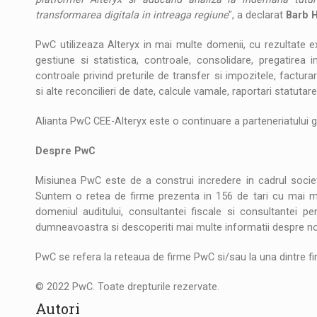
transformarea digitala in intreaga regiune
", a declarat
Barb H
PwC utilizeaza Alteryx in mai multe domenii, cu rezultate 
gestiune si statistica, controale, consolidare, pregatirea i
controale privind preturile de transfer si impozitele, facturare
si alte reconcilieri de date, calcule vamale, raportari statutare
Alianta PwC CEE-Alteryx este o continuare a parteneriatului gl
Despre PwC
Misiunea PwC este de a construi incredere in cadrul societ
Suntem o retea de firme prezenta in 156 de tari cu mai mul
domeniul auditului, consultantei fiscale si consultantei pe
dumneavoastra si descoperiti mai multe informatii despre noi
PwC se refera la reteaua de firme PwC si/sau la una dintre fir
© 2022 PwC. Toate drepturile rezervate.
Autori