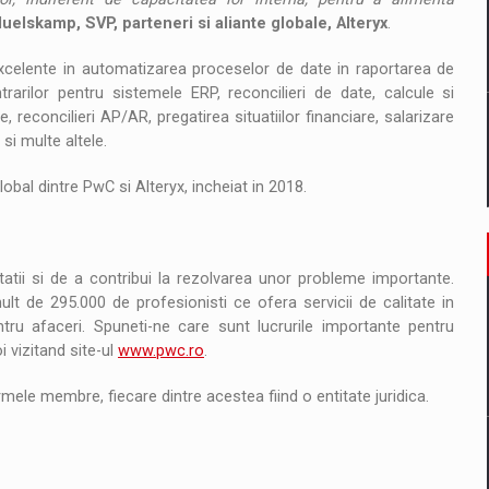
uelskamp, SVP, parteneri si aliante globale, Alteryx
.
excelente in automatizarea proceselor de date in raportarea de
ntrarilor pentru sistemele ERP, reconcilieri de date, calcule si
, reconcilieri AP/AR, pregatirea situatiilor financiare, salarizare
 si multe altele.
obal dintre PwC si Alteryx, incheiat in 2018.
atii si de a contribui la rezolvarea unor probleme importante.
t de 295.000 de profesionisti ce ofera servicii de calitate in
ntru afaceri. Spuneti-ne care sunt lucrurile importante pentru
 vizitand site-ul
www.pwc.ro
.
mele membre, fiecare dintre acestea fiind o entitate juridica.