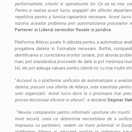
performantele, clientii si operatiunile lor. Ca sa nu mai 
Pentru a realiza acest lucru, angajatii din diferite depar
repetitiva pentru a furniza rapoartele necesare. Acest lucru 
rezolva aceasta problema prin automatizarea proceselor
Partener si Liderul serviciilor fiscale si juridice
.
Platforma Alteryx poate fi utilizata pentru a automatiza ana
pregatirea datelor in formatele necesare. Astfel, companii
identificarea si corectarea erorilor umane, pot aborda prob
mari, pot standardiza procesele de date si pot minimiza mun
fel, ele pot adauga valoare pentru clientii lor cu mai multe i
"
Accesul la o platforma unificata de automatizare a analizei
datelor, precum cea oferita de Alteryx, este esentiala pentru
unei organizatii. Acest lucru duce la o procesare mai prec
proces decizional eficient in afaceri
", a declarat
Dagmar Hakl
"
Nevoia companiilor pentru informatii oportune din muntii 
nivel record, ceea ce determina necesitatea de a unifica s
Impreuna cu partenerii, vedem un mare potential in Europa
platformei Alteryx si aducand analiza la indemana tuturo