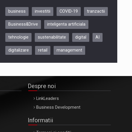
business
investitii
COVID-19
tranzactii
Be Inspired. Make it Happen!,
Business&Drive
inteligenta artificiala
ARTEMIS LETO, ORADEA, 8
Octombrie
tehnologie
sustenabilitate
digital
AI
Oradea – 8 Oct 2026
digitalizare
retail
management
Despre noi
LinkLeaders
Business Development
Informatii