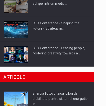
Hard Enduro Piatra Craiului 2026,
echipei intr un mediu…
fueled by benzinariile RO…
CEO Conference - Shaping the
Future - Strategy in…
CEO Conference - Leading people,
fostering creativity towards a…
CEO Conference - Shaping The
ARTICOLE
Future - Technology and…
Energia fotovoltaica, pilon de
Webinar - Business Evolution-
stabilitate pentru sistemul energetic
RETHINK STRATEGY-Finantare
in…