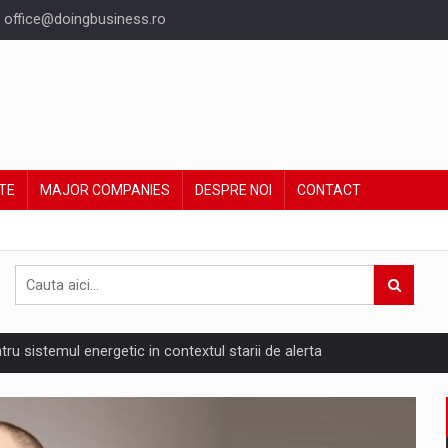
office@doingbusiness.ro
TE
MAJOR COMPANIES
DESPRE NOI
CONTACT
ntru sistemul energetic in contextul starii de alerta
are pedepseste granitele?
ing Reveals About Bakuchiol's Evolution