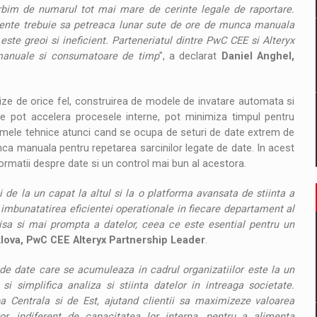
vorbim de numarul tot mai mare de cerinte legale de raportare.
tamente trebuie sa petreaca lunar sute de ore de munca manuala
este greoi si ineficient. Parteneriatul dintre PwC CEE si Alteryx
 manuale si consumatoare de timp
", a declarat
Daniel Anghel,
lize de orice fel, construirea de modele de invatare automata si
le pot accelera procesele interne, pot minimiza timpul pentru
lemele tehnice atunci cand se ocupa de seturi de date extrem de
ca manuala pentru repetarea sarcinilor legate de date. In acest
nformatii despre date si un control mai bun al acestora.
 de la un capat la altul si la o platforma avansata de stiinta a
 imbunatatirea eficientei operationale in fiecare departament al
isa si mai prompta a datelor, ceea ce este esential pentru un
ova, PwC CEE Alteryx Partnership Leader
.
de date care se acumuleaza in cadrul organizatiilor este la un
i simplifica analiza si stiinta datelor in intreaga societate.
 Centrala si de Est, ajutand clientii sa maximizeze valoarea
r, indiferent de capacitatea lor interna, pentru a alimenta