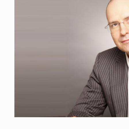
Producatorii si comerciantii care nu se sup
ARTICOLE
LEADERSHIP IN MISCARE
INTERVIURI
CU BATERIILE PERMANENT INCARCATE
INTERVIURI
PUTTING ROMANIAN CORPORATE COMPANI
INTERVIURI
OUR EDGE WILL COME FROM BEING THE M
INTERVIURI
COFFEE IS OUR LOVE LANGUAGE
INTERVIURI
Hard Enduro Piatra Craiului 2026, fueled by
STIRI
Fondul de investitii BoldMind si echipa de 
STIRI
RANGE ROVER DEZVALUIE AL CINCILEA ME
STIRI