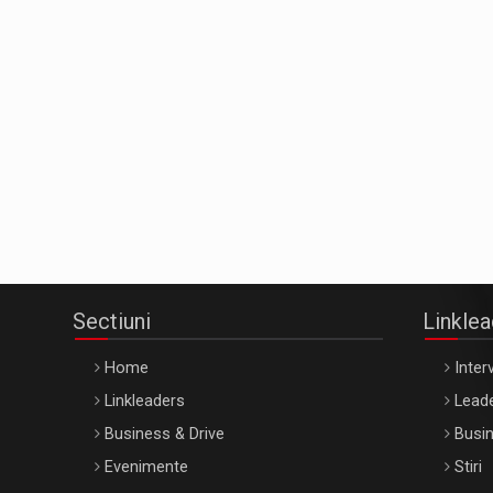
Sectiuni
Linkle
Home
Interv
Linkleaders
Leade
Business & Drive
Busin
Evenimente
Stiri