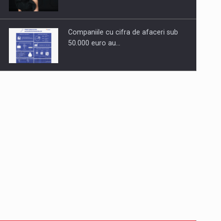
Companiile cu cifra de afaceri sub
50.000 euro au…
Dinu Bumbacea revine in PwC
Romania ca Partener si…
Comunicat de presa: Joburile part-
time reincep sa intre pe…