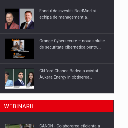
Fondul de investitii BoldMind si
uselor din piata
echipa de management a…
Orange Cybersecure – noua solutie
de securitate cibernetica pentru…
Clifford Chance Badea a asistat
Aukera Energy in obtinerea…
SAPTE PERSONALITATI DIN MEDIUL
a, preiau compania intr-o tranzactie de peste 25…
WEBINARII
DE AFACERI, ACADEMIC SI
INSTITUTIONAL…
CANON - Colaborarea eficienta a