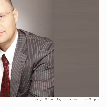
un noilor reglementari UE privind ambalajele pot risca retragerea prod
ES ON THE INTERNATIONAL BUSINESS SCENE
OST DIGITALIZED WHOLESALER IN ROMANIA
 benzinariile RO concept OSCAR – peste 500 de participanti
management a Pall-Ex, liderul pietei de transport paletizat din Romani
MBRU AL FAMILIEI: RANGE ROVER GT
Copyright © Daniel Anghel - PricewaterhouseCoopers