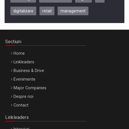
digitalizare
retail
management
Be Inspired. Make it Happen!, CLUJ, 9 Decembrie
Cluj-Napoca – 9 Dec 2026
Sectiuni
Home
Linkleaders
Business & Drive
Evenimente
Major Companies
Be Inspired. Make it Happen!, ARTEMIS LETO, ORADEA, 8
Despre noi
Octombrie
Contact
Oradea – 8 Oct 2026
Linkleaders
Interviuri