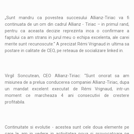
„Sunt mandru ca povestea succesului Allianz-Tiriac va fi
continuata de un om din cadrul Allianz - Tiriac – in primul rand,
pentru ca aceasta decizie reprezinta inca o confirmare a
faptului ca am strans in jurul meu o echipa excelenta, ale carei
merite sunt recunoscute.“ A precizat Rémi Vrignaud in ultima sa
postare in calitate de CEO, pe reteaua de socializare linked in.
Virgil Soncutean, CEO Allianz-Tiriac: “Sunt onorat sa am
misiunea de a prelua conducerea companiei Allianz-Tiriac, dupa
un mandat excelent executat de Rémi Vrignaud, intr-un
moment ce marcheaza 4 ani consecutivi de crestere
profitabila.
Continuitate si evolutie - acestea sunt cele doua elemente pe
care le am in vedere in activitatea noua si provocatoare pe