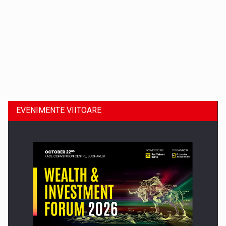
Dinu Bumbacea revine in PwC Romania ca Partener si…
EVENIMENTE VIITOARE
Comunicat de presa: Joburile part-time reincep sa intre pe…