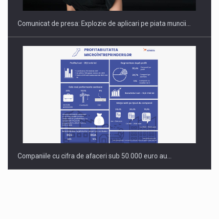
Comunicat de presa: Explozie de aplicari pe piata muncii…
Companiile cu cifra de afaceri sub 50.000 euro au…