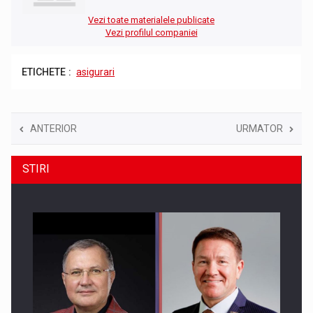
Vezi toate materialele publicate
Vezi profilul companiei
ETICHETE :
asigurari
ANTERIOR
URMATOR
STIRI