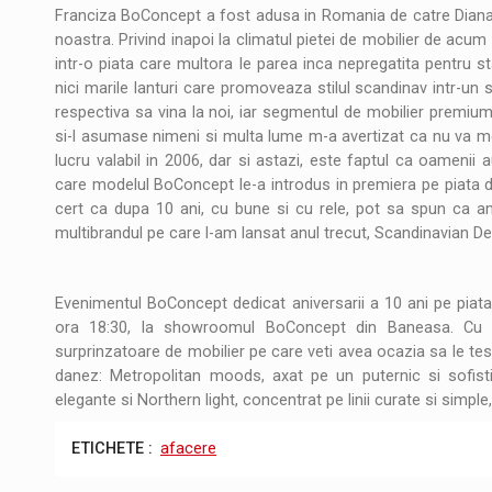
JAECOO 5 SHS-H a ajuns in Romania
STIRI
Franciza BoConcept a fost adusa in Romania de catre Diana St
noastra. Privind inapoi la climatul pietei de mobilier de acu
Orange Cybersecure – noua solutie de securi
STIRI
intr-o piata care multora le parea inca nepregatita pentru st
nici marile lanturi care promoveaza stilul scandinav intr-
Cum invatam sa spunem nu intr-o cultura c
ARTICOLE
respectiva sa vina la noi, iar segmentul de mobilier premium
si-l asumase nimeni si multa lume m-a avertizat ca nu va merg
lucru valabil in 2006, dar si astazi, este faptul ca oamenii a
care modelul BoConcept le-a introdus in premiera pe piata d
cert ca dupa 10 ani, cu bune si cu rele, pot sa spun ca am
multibrandul pe care l-am lansat anul trecut, Scandinavian 
Evenimentul BoConcept dedicat aniversarii a 10 ani pe pia
ora 18:30, la showroomul BoConcept din Baneasa. Cu ac
surprinzatoare de mobilier pe care veti avea ocazia sa le test
danez: Metropolitan moods, axat pe un puternic si sofistic
elegante si Northern light, concentrat pe linii curate si simple
ETICHETE :
afacere