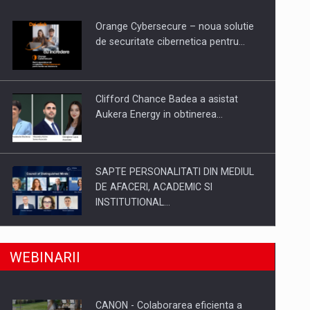
Orange Cybersecure – noua solutie
de securitate cibernetica pentru…
Clifford Chance Badea a asistat
Aukera Energy in obtinerea…
SAPTE PERSONALITATI DIN MEDIUL
DE AFACERI, ACADEMIC SI
INSTITUTIONAL…
a, preiau compania intr-o tranzactie de peste 25…
SYCLEF isi consolideaza prezenta in
WEBINARII
Romania printr-o a doua…
CANON - Colaborarea eficienta a