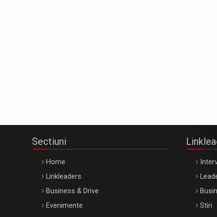
Sectiuni
Linkle
Home
Interv
Linkleaders
Leade
Business & Drive
Busin
Evenimente
Stiri