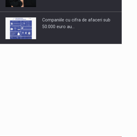
Companiile cu cifra de afaceri sub
50.000 euro au…
Dinu Bumbacea revine in PwC
Romania ca Partener si…
Comunicat de presa: Joburile part-
time reincep sa intre pe…