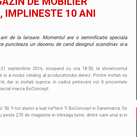
AZIN DE MOBILIER
 IMPLINESTE 10 ANI
nta echipelor in criza
ni de la lansare. Momentul are o semnificatie speciala
ece puncteaza un deceniu de cand designul scandinav si-a
ES ON THE INTERNATIONAL BUSINESS SCENE
 21 septembrie 2016, incepand cu ora 18:30, la showroomul
OST DIGITALIZED WHOLESALER IN ROMANIA
 si a noului catalog al producatorului danez. Printre invitati se
ti, dar si invitati supriza. in cadrul petrecerii vor fi prezentate
special marca BoConcept.
management a Pall-Ex, liderul pietei de transport paletizat din Romani
ii ’50 ?i tot atunci a luat na?tere ?i BoConcept in Danemarca. De
MBRU AL FAMILIEI: RANGE ROVER GT
u peste 270 de magazine in intreaga lume, dintre care unul si in
il pentru comanda intr-o gama extinsa de variante atragatoare