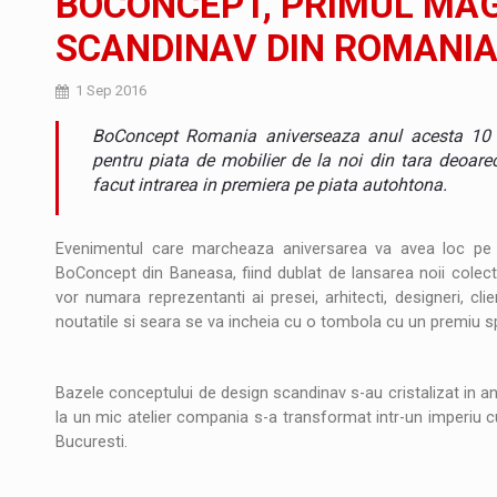
BOCONCEPT, PRIMUL MAG
SCANDINAV DIN ROMANIA,
Ce nu stiu Directorii de HR despre performa
ARTICOLE
1 Sep 2016
LEADERSHIP IN MISCARE
INTERVIURI
BoConcept Romania aniverseaza anul acesta 10 a
CU BATERIILE PERMANENT INCARCATE
INTERVIURI
pentru piata de mobilier de la noi din tara deoar
facut intrarea in premiera pe piata autohtona.
PUTTING ROMANIAN CORPORATE COMPANI
INTERVIURI
Evenimentul care marcheaza aniversarea va avea loc pe
OUR EDGE WILL COME FROM BEING THE M
INTERVIURI
BoConcept din Baneasa, fiind dublat de lansarea noii colectii
vor numara reprezentanti ai presei, arhitecti, designeri, clien
COFFEE IS OUR LOVE LANGUAGE
INTERVIURI
noutatile si seara se va incheia cu o tombola cu un premiu 
Fondul de investitii BoldMind si echipa de 
STIRI
Bazele conceptului de design scandinav s-au cristalizat in an
RANGE ROVER DEZVALUIE AL CINCILEA ME
STIRI
la un mic atelier compania s-a transformat intr-un imperiu c
Bucuresti.
Noul Mercedes-Benz VLE este acum disponib
STIRI