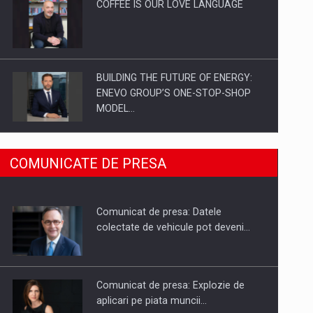
COFFEE IS OUR LOVE LANGUAGE
BUILDING THE FUTURE OF ENERGY:
ENEVO GROUP’S ONE-STOP-SHOP
MODEL…
ROOTED IN ROMANIA, BUILT TO
COMUNICATE DE PRESA
DELIVER TECHNOLOGY FOR THE…
Comunicat de presa: Datele
PUTTING ROMANIAN CORPORATE
colectate de vehicule pot deveni…
COMPANIES ON THE INTERNATIONAL
BUSINESS SCENE
Comunicat de presa: Explozie de
aplicari pe piata muncii…