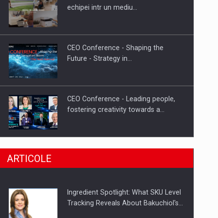
Fondul de investitii BoldMind si
echipei intr un mediu…
echipa de management a…
CEO Conference - Shaping the
Future - Strategy in…
CEO Conference - Leading people,
fostering creativity towards a…
CEO Conference - Shaping The
ARTICOLE
Future - Technology and…
Ingredient Spotlight: What SKU Level
Webinar - Business Evolution-
Tracking Reveals About Bakuchiol's…
RETHINK STRATEGY-Finantare