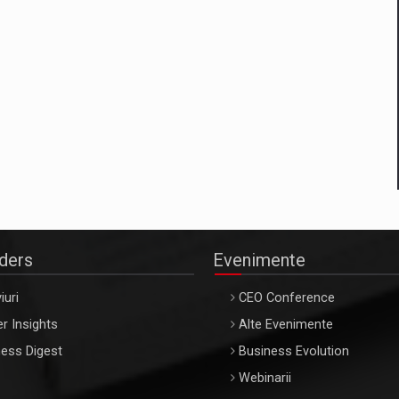
aders
Evenimente
iuri
CEO Conference
r Insights
Alte Evenimente
ess Digest
Business Evolution
Webinarii