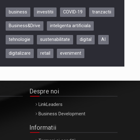
business
investitii
COVID-19
tranzactii
Be Inspired. Make it Happen!,
Business&Drive
inteligenta artificiala
ARTEMIS LETO, ORADEA, 8
Octombrie
tehnologie
sustenabilitate
digital
AI
Oradea – 8 Oct 2026
digitalizare
retail
eveniment
Despre noi
LinkLeaders
Business Development
Informatii