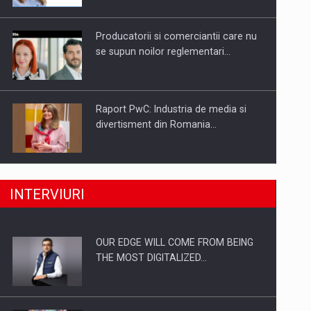
Investitii Digitalizare
Producatorii si comerciantii care nu
se supun noilor reglementari…
Raport PwC: Industria de media si
divertisment din Romania…
Ce nu stiu Directorii de HR despre
INTERVIURI
performanta echipelor…
OUR EDGE WILL COME FROM BEING
Cum invatam sa spunem nu intr-o
THE MOST DIGITALIZED…
cultura care pedepseste…