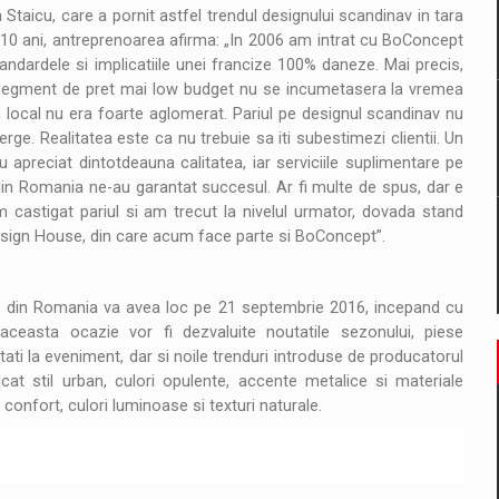
aicu, care a pornit astfel trendul designului scandinav in tara
m 10 ani, antreprenoarea afirma: „In 2006 am intrat cu BoConcept
tate cibernetica pentru familie si afaceri
andardele si implicatiile unei francize 100% daneze. Mai precis,
un segment de pret mai low budget nu se incumetasera la vremea
are pedepseste granitele?
 local nu era foarte aglomerat. Pariul pe designul scandinav nu
e. Realitatea este ca nu trebuie sa iti subestimezi clientii. Un
u apreciat dintotdeauna calitatea, iar serviciile suplimentare pe
in Romania ne-au garantat succesul. Ar fi multe de spus, dar e
 castigat pariul si am trecut la nivelul urmator, dovada stand
Design House, din care acum face parte si BoConcept”.
ta din Romania va avea loc pe 21 septembrie 2016, incepand cu
easta ocazie vor fi dezvaluite noutatile sezonului, piese
ati la eveniment, dar si noile trenduri introduse de producatorul
at stil urban, culori opulente, accente metalice si materiale
, confort, culori luminoase si texturi naturale.