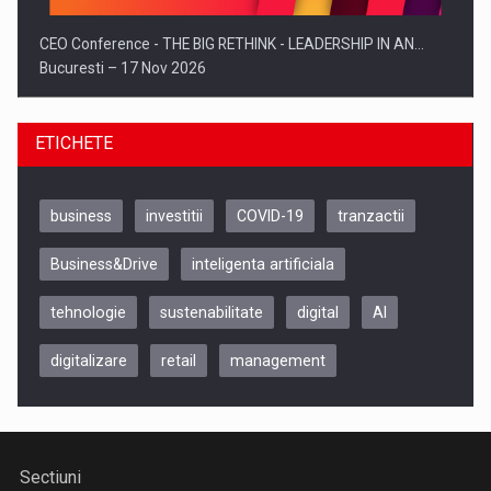
CEO Conference - THE BIG RETHINK - LEADERSHIP IN AN…
Bucuresti – 17 Nov 2026
ETICHETE
business
investitii
COVID-19
tranzactii
Business&Drive
inteligenta artificiala
tehnologie
sustenabilitate
digital
AI
digitalizare
retail
management
Be Inspired. Make it Happen!, CLUJ, 9 Decembrie
Cluj-Napoca – 9 Dec 2026
Sectiuni