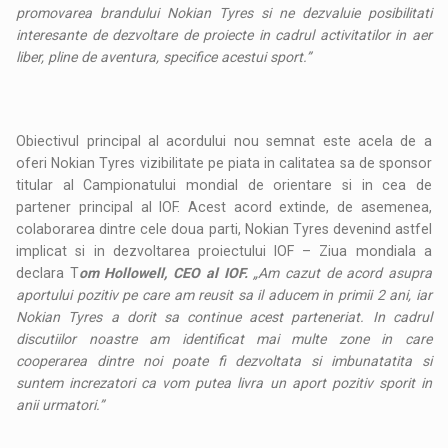
promovarea brandului Nokian Tyres si ne dezvaluie posibilitati
interesante de dezvoltare de proiecte in cadrul activitatilor in aer
liber, pline de aventura, specifice acestui sport.”
Obiectivul principal al acordului nou semnat este acela de a
oferi Nokian Tyres vizibilitate pe piata in calitatea sa de sponsor
titular al Campionatului mondial de orientare si in cea de
partener principal al IOF. Acest acord extinde, de asemenea,
colaborarea dintre cele doua parti, Nokian Tyres devenind astfel
implicat si in dezvoltarea proiectului IOF – Ziua mondiala a
declara T
om Hollowell, CEO al IOF.
„Am cazut de acord asupra
aportului pozitiv pe care am reusit sa il aducem in primii 2 ani, iar
Nokian Tyres a dorit sa continue acest parteneriat. In cadrul
discutiilor noastre am identificat mai multe zone in care
cooperarea dintre noi poate fi dezvoltata si imbunatatita si
suntem increzatori ca vom putea livra un aport pozitiv sporit in
anii urmatori.”