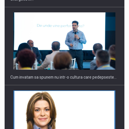
Webinar - Business Evolution-RETHINK STRATEGY-Finantare
Investitii Digitalizare
Cum invatam sa spunem nu intr-o cultura care pedepseste…