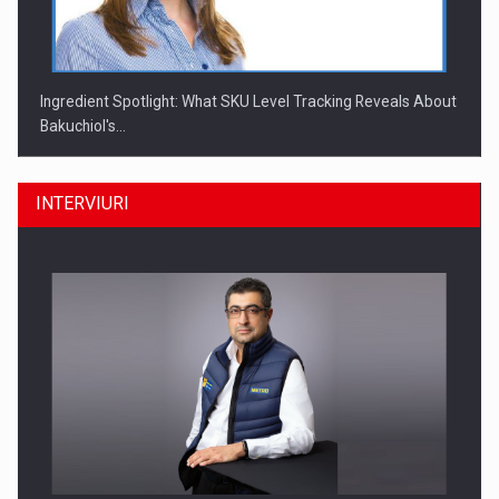
Ingredient Spotlight: What SKU Level Tracking Reveals About
Bakuchiol's…
INTERVIURI
Producatorii si comerciantii care nu se supun noilor
reglementari…