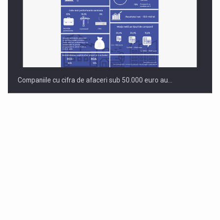
Companiile cu cifra de afaceri sub 50.000 euro au…
Dinu Bumbacea revine in PwC Romania ca Partener si…