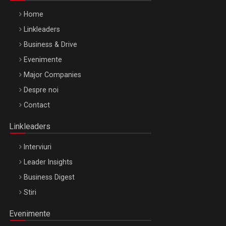
Home
Linkleaders
Business & Drive
Evenimente
Major Companies
Be Inspired. Make it Happen!, ARTEMIS LETO, ORADEA, 8
Despre noi
Octombrie
Contact
Oradea – 8 Oct 2026
Linkleaders
Interviuri
Leader Insights
Business Digest
Stiri
Evenimente