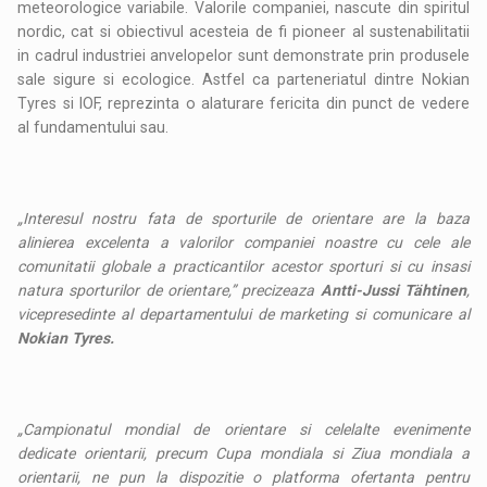
meteorologice variabile. Valorile companiei, nascute din spiritul
nordic, cat si obiectivul acesteia de fi pioneer al sustenabilitatii
in cadrul industriei anvelopelor sunt demonstrate prin produsele
sale sigure si ecologice. Astfel ca parteneriatul dintre Nokian
Tyres si IOF, reprezinta o alaturare fericita din punct de vedere
al fundamentului sau.
„Interesul nostru fata de sporturile de orientare are la baza
alinierea excelenta a valorilor companiei noastre cu cele ale
comunitatii globale a practicantilor acestor sporturi si cu insasi
natura sporturilor de orientare,” precizeaza
Antti-Jussi Tähtinen
,
vicepresedinte al departamentului de marketing si comunicare al
Nokian Tyres.
„Campionatul mondial de orientare si celelalte evenimente
dedicate orientarii, precum Cupa mondiala si Ziua mondiala a
orientarii, ne pun la dispozitie o platforma ofertanta pentru