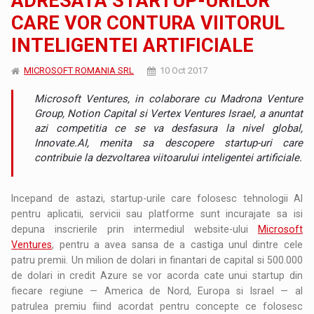
ADRESATA STARTUP-URILOR
CARE VOR CONTURA VIITORUL
INTELIGENTEI ARTIFICIALE
MICROSOFT ROMANIA SRL
10 Oct 2017
Microsoft Ventures, in colaborare cu Madrona Venture
Group, Notion Capital si Vertex Ventures Israel, a anuntat
azi competitia ce se va desfasura la nivel global,
Innovate.AI, menita sa descopere startup-uri care
contribuie la dezvoltarea viitoarului inteligentei artificiale.
Incepand de astazi, startup-urile care folosesc tehnologii AI
pentru aplicatii, servicii sau platforme sunt incurajate sa isi
depuna inscrierile prin intermediul website-ului
Microsoft
Ventures
, pentru a avea sansa de a castiga unul dintre cele
patru premii. Un milion de dolari in finantari de capital si 500.000
de dolari in credit Azure se vor acorda cate unui startup din
fiecare regiune — America de Nord, Europa si Israel — al
patrulea premiu fiind acordat pentru concepte ce folosesc