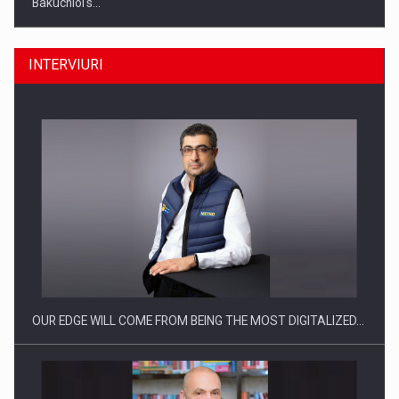
Bakuchiol's…
INTERVIURI
Producatorii si comerciantii care nu se supun noilor
reglementari…
OUR EDGE WILL COME FROM BEING THE MOST DIGITALIZED…