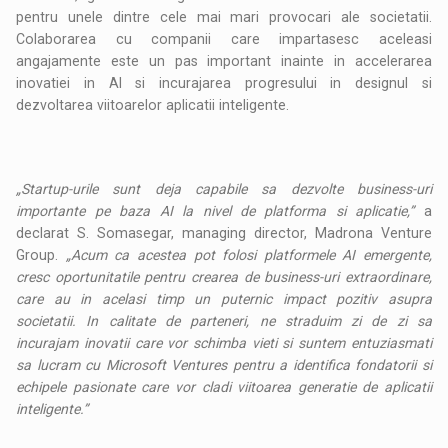
pentru unele dintre cele mai mari provocari ale societatii.
Colaborarea cu companii care impartasesc aceleasi
angajamente este un pas important inainte in accelerarea
inovatiei in AI si incurajarea progresului in designul si
dezvoltarea viitoarelor aplicatii inteligente.
„Startup-urile sunt deja capabile sa dezvolte business-uri
importante pe baza AI la nivel de platforma si aplicatie,”
a
declarat S. Somasegar, managing director, Madrona Venture
Group.
„Acum ca acestea pot folosi platformele AI emergente,
cresc oportunitatile pentru crearea de business-uri extraordinare,
care au in acelasi timp un puternic impact pozitiv asupra
societatii. In calitate de parteneri, ne straduim zi de zi sa
incurajam inovatii care vor schimba vieti si suntem entuziasmati
sa lucram cu Microsoft Ventures pentru a identifica fondatorii si
echipele pasionate care vor cladi viitoarea generatie de aplicatii
inteligente.”