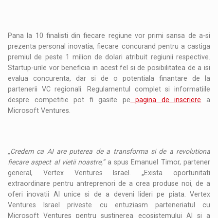
Pana la 10 finalisti din fiecare regiune vor primi sansa de a-si
prezenta personal inovatia, fiecare concurand pentru a castiga
premiul de peste 1 milion de dolari atribuit regiunii respective.
Startup-urile vor beneficia in acest fel si de posibilitatea de a isi
evalua concurenta, dar si de o potentiala finantare de la
partenerii VC regionali. Regulamentul complet si informatiile
despre competitie pot fi gasite pe
pagina de inscriere
a
Microsoft Ventures.
„Credem ca AI are puterea de a transforma si de a revolutiona
fiecare aspect al vietii noastre,”
a spus Emanuel Timor, partener
general, Vertex Ventures Israel. „Exista oportunitati
extraordinare pentru antreprenori de a crea produse noi, de a
oferi inovatii AI unice si de a deveni lideri pe piata. Vertex
Ventures Israel priveste cu entuziasm parteneriatul cu
Microsoft Ventures pentru sustinerea ecosistemului AI si a