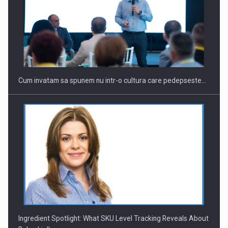
Webinar - Business Evolution-RETHINK STRATEGY-Finantare
Investitii Digitalizare
Cum invatam sa spunem nu intr-o cultura care pedepseste…
Ingredient Spotlight: What SKU Level Tracking Reveals About