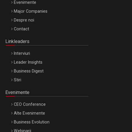
Evenimente
Major Companies
Be Inspired. Make it Happen!, ARTEMIS LETO, ORADEA, 8
Despre noi
Octombrie
Contact
Oradea – 8 Oct 2026
Linkleaders
Interviuri
Leader Insights
Business Digest
Stiri
Evenimente
CEO Conference
Alte Evenimente
Business Evolution
Webinarii