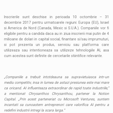
Inscrierile sunt deschise in perioada 10 octombrie – 31
decembrie 2017 pentru urmatoarele regiuni: Europa (EU), Israel
si America de Nord (Canada, Mexic si S.U.A.). Companiile vor fi
eligibile pentru a candida daca au in ziua inscrierii mai putin de 4
milioane de dolari in capital social, finantare si/sau imprumuturi,
si pot prezenta un produs, serviciu sau platforma care
utilizeaza sau intentioneaza sa utilizeze tehnologiile AI, asa
cum acestea sunt definite de cercetarile stiintifice relevante.
„Companiile a trebuit intotdeauna sa supravietuiasca intr-un
mediu competitiv, insa in lumea de astazi presiunea este mai mare
ca oricand. AI influenteaza extraordinar de rapid toate industriile,”
a mentionat Chrysanthos Chrysanthou, partener la Notion
Capital. „Prin acest parteneriat cu Microsoft Ventures, suntem
incantati sa cunoastem antreprenori care valorifica AI pentru a
redefini industrii intregi la scara larga.”