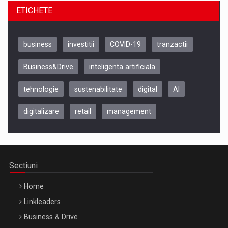
ETICHETE
business
investitii
COVID-19
tranzactii
Business&Drive
inteligenta artificiala
tehnologie
sustenabilitate
digital
AI
digitalizare
retail
management
Be Inspired. Make it Happen!, CLUJ, 9 Decembrie
Cluj-Napoca – 9 Dec 2026
Sectiuni
Home
Linkleaders
Business & Drive