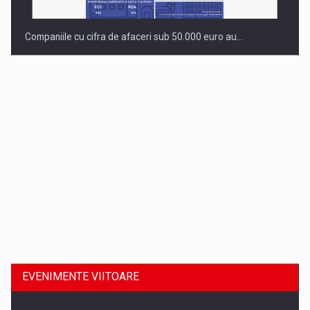
Companiile cu cifra de afaceri sub 50.000 euro au…
Dinu Bumbacea revine in PwC Romania ca Partener si…
EVENIMENTE VIITOARE