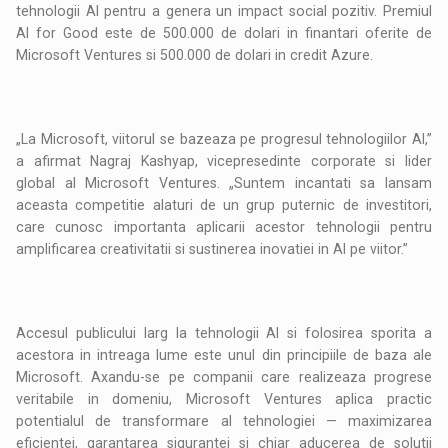
tehnologii AI pentru a genera un impact social pozitiv. Premiul
AI for Good este de 500.000 de dolari in finantari oferite de
Microsoft Ventures si 500.000 de dolari in credit Azure.
„La Microsoft, viitorul se bazeaza pe progresul tehnologiilor AI,”
a afirmat Nagraj Kashyap, vicepresedinte corporate si lider
global al Microsoft Ventures. „Suntem incantati sa lansam
aceasta competitie alaturi de un grup puternic de investitori,
care cunosc importanta aplicarii acestor tehnologii pentru
amplificarea creativitatii si sustinerea inovatiei in AI pe viitor.”
Accesul publicului larg la tehnologii AI si folosirea sporita a
acestora in intreaga lume este unul din principiile de baza ale
Microsoft. Axandu-se pe companii care realizeaza progrese
veritabile in domeniu, Microsoft Ventures aplica practic
potentialul de transformare al tehnologiei — maximizarea
eficientei, garantarea sigurantei si chiar aducerea de solutii