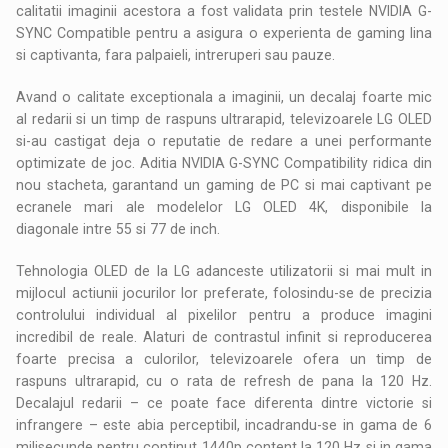
calitatii imaginii acestora a fost validata prin testele NVIDIA G-
SYNC Compatible pentru a asigura o experienta de gaming lina
si captivanta, fara palpaieli, intreruperi sau pauze.
Avand o calitate exceptionala a imaginii, un decalaj foarte mic
al redarii si un timp de raspuns ultrarapid, televizoarele LG OLED
si-au castigat deja o reputatie de redare a unei performante
optimizate de joc. Aditia NVIDIA G-SYNC Compatibility ridica din
nou stacheta, garantand un gaming de PC si mai captivant pe
ecranele mari ale modelelor LG OLED 4K, disponibile la
diagonale intre 55 si 77 de inch.
Tehnologia OLED de la LG adanceste utilizatorii si mai mult in
mijlocul actiunii jocurilor lor preferate, folosindu-se de precizia
controlului individual al pixelilor pentru a produce imagini
incredibil de reale. Alaturi de contrastul infinit si reproducerea
foarte precisa a culorilor, televizoarele ofera un timp de
raspuns ultrarapid, cu o rata de refresh de pana la 120 Hz.
Decalajul redarii – ce poate face diferenta dintre victorie si
infrangere – este abia perceptibil, incadrandu-se in gama de 6
milisecunde pentru continut 1440p content la 120 Hz si in gama