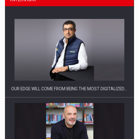
Producatorii si comerciantii care nu se supun noilor
reglementari…
OUR EDGE WILL COME FROM BEING THE MOST DIGITALIZED…