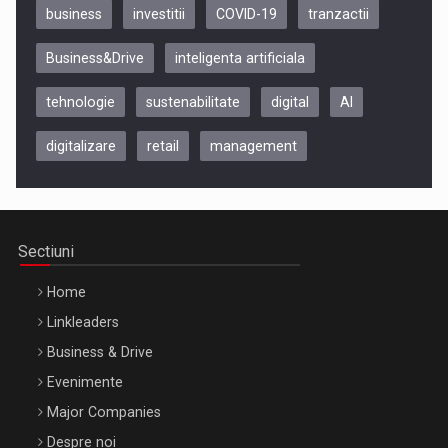
business
investitii
COVID-19
tranzactii
Business&Drive
inteligenta artificiala
tehnologie
sustenabilitate
digital
AI
digitalizare
retail
management
Be Inspired. Make it Happen!, CLUJ, 9 Decembrie
Cluj-Napoca – 9 Dec 2026
Sectiuni
Home
Linkleaders
Business & Drive
Evenimente
Major Companies
Be Inspired. Make it Happen!, ARTEMIS LETO, ORADEA, 8
Despre noi