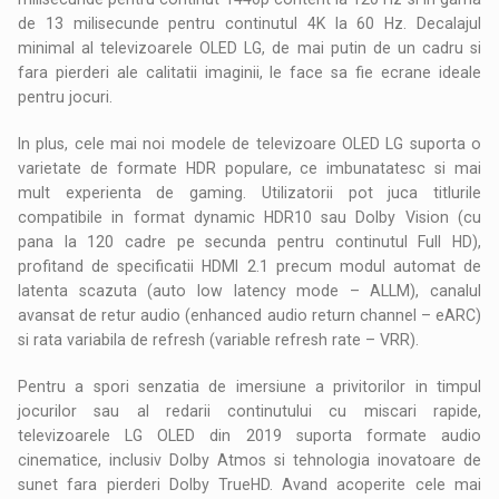
de 13 milisecunde pentru continutul 4K la 60 Hz. Decalajul
minimal al televizoarele OLED LG, de mai putin de un cadru si
fara pierderi ale calitatii imaginii, le face sa fie ecrane ideale
pentru jocuri.
In plus, cele mai noi modele de televizoare OLED LG suporta o
varietate de formate HDR populare, ce imbunatatesc si mai
mult experienta de gaming. Utilizatorii pot juca titlurile
compatibile in format dynamic HDR10 sau Dolby Vision (cu
pana la 120 cadre pe secunda pentru continutul Full HD),
profitand de specificatii HDMI 2.1 precum modul automat de
latenta scazuta (auto low latency mode – ALLM), canalul
avansat de retur audio (enhanced audio return channel – eARC)
si rata variabila de refresh (variable refresh rate – VRR).
Pentru a spori senzatia de imersiune a privitorilor in timpul
jocurilor sau al redarii continutului cu miscari rapide,
televizoarele LG OLED din 2019 suporta formate audio
cinematice, inclusiv Dolby Atmos si tehnologia inovatoare de
sunet fara pierderi Dolby TrueHD. Avand acoperite cele mai