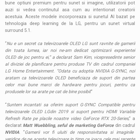
bune optiuni premium pentru sunet si imagine, utilizatorii pot
auzi si vedea continutul asa cum au intentionat creatorii
acestuia. Aceste modele incorporeaza si sunetul AI bazat pe
tehnologia deep learning de la LG, pentru un sunet virtual
surround 5.1.
“
Nu e un secret ca televizoarele OLED LG sunt ravnite de gamerii
din toata lumea, iar noi ne-am dedicat optimizarii experientei
OLED de joc pentru ei,” a declarat Sam Kim, vicepresedinte senior
al diviziei de planificare pentru produse TV din cadrul companiei
LG Home Entertainment. “Odata cu adoptia NVIDIA G-SYNC, noi
aratam ca televizoarele OLED beneficiaza de suport din partea
celor mai bune marci de hardware pentru jocuri, pentru ca
produsele lor sa arate pe cat de bine posibil
.”
“
Suntem incantati sa oferim suport G-SYNC Compatible pentru
televizoarele OLED LGdin 2019 si suport pentru HDMI Variable
Refresh Rate pe placile noastre video GeForce RTX 20-Series
,” a
declarat
Matt Wuebbling, seful de marketing GeForce
din cadrul
NVIDIA
. “
Gamerii vor fi uluiti de responsivitatea si imaginile
veridice de pe aceste televizoare in timp ce joaca cele mai recente