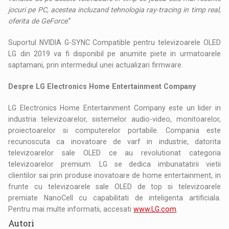
jocuri pe PC, acestea incluzand tehnologia ray-tracing in timp real,
oferita de GeForce
.”
Suportul NVIDIA G-SYNC Compatible pentru televizoarele OLED
LG din 2019 va fi disponibil pe anumite piete in urmatoarele
saptamani, prin intermediul unei actualizari firmware.
Despre LG Electronics Home Entertainment Company
LG Electronics Home Entertainment Company este un lider in
industria televizoarelor, sistemelor audio-video, monitoarelor,
proiectoarelor si computerelor portabile. Compania este
recunoscuta ca inovatoare de varf in industrie, datorita
televizoarelor sale OLED ce au revolutionat categoria
televizoarelor premium. LG se dedica imbunatatirii vietii
clientilor sai prin produse inovatoare de home entertainment, in
frunte cu televizoarele sale OLED de top si televizoarele
premiate NanoCell cu capabilitati de inteligenta artificiala.
Pentru mai multe informatii, accesati
www.LG.com
.
Autori