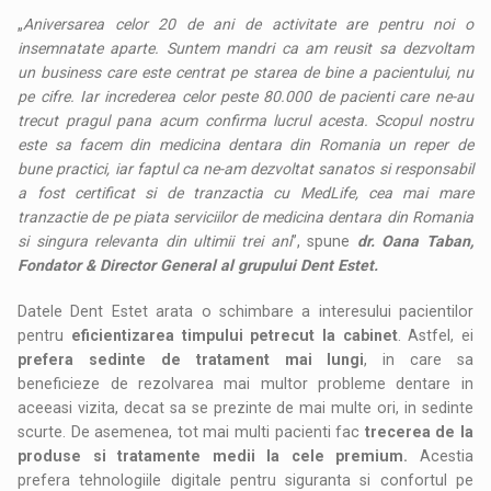
„
Aniversarea celor 20 de ani de activitate are pentru noi o
insemnatate aparte. Suntem mandri ca am reusit sa dezvoltam
un business care este centrat pe starea de bine a pacientului, nu
pe cifre. Iar increderea celor peste 80.000 de pacienti care ne-au
trecut pragul pana acum confirma lucrul acesta. Scopul nostru
este sa facem din medicina dentara din Romania un reper de
bune practici, iar faptul ca ne-am dezvoltat sanatos si responsabil
a fost certificat si de tranzactia cu MedLife, cea mai mare
tranzactie de pe piata serviciilor de medicina dentara din Romania
si singura relevanta din ultimii trei ani
”, spune
dr. Oana Taban,
Fondator & Director General al grupului Dent Estet.
Datele Dent Estet arata o schimbare a interesului pacientilor
pentru
eficientizarea timpului petrecut la cabinet
. Astfel, ei
prefera sedinte de tratament mai lungi
, in care sa
beneficieze de rezolvarea mai multor probleme dentare in
aceeasi vizita, decat sa se prezinte de mai multe ori, in sedinte
scurte. De asemenea, tot mai multi pacienti fac
trecerea de la
produse si tratamente medii la cele premium.
Acestia
prefera tehnologiile digitale pentru siguranta si confortul pe