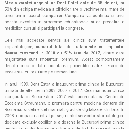
Media varstei angajatilor Dent Estet este de 35 de ani,
iar
50% din echipa medicala a clinicilor are o vechime mai mare de
cinci ani in cadrul companiei. Compania va continua si anul
acesta investitia in programe educationale si de pregatire a
medicilor, cursuri si participari la congrese.
Cele mai accesate servicii ale clinicii sunt tratamentele
implantologice,
numarul total de tratamente cu implantul
dentar crescand in 2018 cu 51% fata de 2017,
dintre care
majoritatea sunt implanturi premium. Acest comportament
denota, inca o data, orientarea pacientilor catre servicii de
excelenta, cu rezultate pe termen lung.
In anul 1999, Dent Estet a inaugurat prima clinica la Bucuresti,
urmata de alte trei in 2003, 2007 si 2017. Cea mai noua clinica
inaugurata in Bucuresti in 2017 este acreditata ca Centru de
Excelenta Straumann, o premiera pentru medicina dentara din
Romania, si detine cel mai inalt grad de digitalizare din tara. In
2008, compania a intrat pe segmentul serviciilor stomatologice
dedicate exclusiv copiilor, si a deschis la Bucuresti prima clinica
pentru copii din Romania si Europa de Est. In prezent, exista