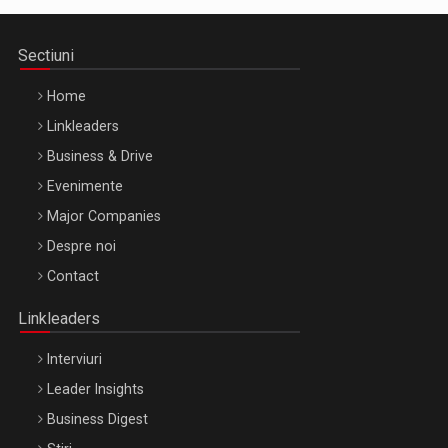
Sectiuni
Home
Linkleaders
Business & Drive
Evenimente
Major Companies
Be Inspired. Make it Happen!, ARTEMIS LETO, ORADEA, 8
Despre noi
Octombrie
Contact
Oradea – 8 Oct 2026
Linkleaders
Interviuri
Leader Insights
Business Digest