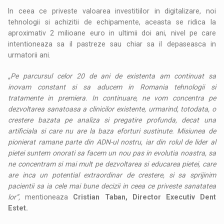
In ceea ce priveste valoarea investitiilor in digitalizare, noi
tehnologii si achizitii de echipamente, aceasta se ridica la
aproximativ 2 milioane euro in ultimii doi ani, nivel pe care
intentioneaza sa il pastreze sau chiar sa il depaseasca in
urmatorii ani.
„Pe parcursul celor 20 de ani de existenta am continuat sa
inovam constant si sa aducem in Romania tehnologii si
tratamente in premiera. In continuare, ne vom concentra pe
dezvoltarea sanatoasa a clinicilor existente, urmarind, totodata, o
crestere bazata pe analiza si pregatire profunda, decat una
artificiala si care nu are la baza eforturi sustinute. Misiunea de
pionierat ramane parte din ADN-ul nostru, iar din rolul de lider al
pietei suntem onorati sa facem un nou pas in evolutia noastra, sa
ne concentram si mai mult pe dezvoltarea si educarea pietei, care
are inca un potential extraordinar de crestere, si sa sprijinim
pacientii sa ia cele mai bune decizii in ceea ce priveste sanatatea
lor”,
mentioneaza
Cristian Taban, Director Executiv Dent
Estet.