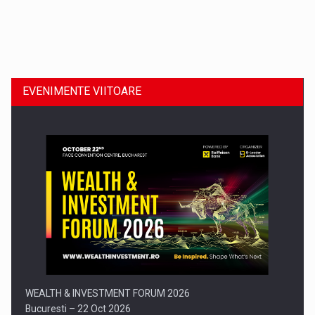
Dinu Bumbacea revine in PwC Romania ca Partener si…
EVENIMENTE VIITOARE
Comunicat de presa: Joburile part-time reincep sa intre pe…
WEALTH & INVESTMENT FORUM 2026
Bucuresti – 22 Oct 2026