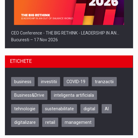
CEO Conference - THE BIG RETHINK - LEADERSHIP IN AN…
Bucuresti – 17 Nov 2026
ETICHETE
business
investitii
COVID-19
tranzactii
Business&Drive
inteligenta artificiala
tehnologie
sustenabilitate
digital
AI
digitalizare
retail
management
Be Inspired. Make it Happen!, CLUJ, 9 Decembrie
Cluj-Napoca – 9 Dec 2026