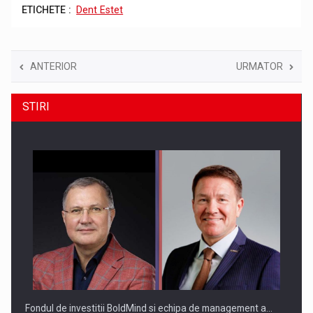
ETICHETE :
Dent Estet
ANTERIOR
URMATOR
STIRI
Fondul de investitii BoldMind si echipa de management a…