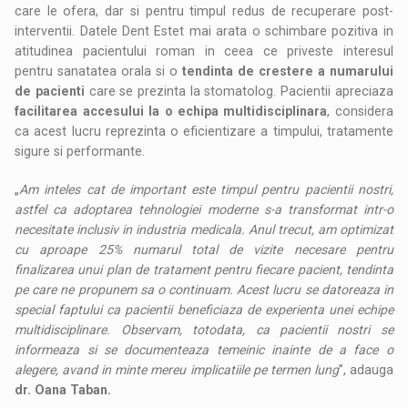
care le ofera, dar si pentru timpul redus de recuperare post-
interventii. Datele Dent Estet mai arata o schimbare pozitiva in
atitudinea pacientului roman in ceea ce priveste interesul
pentru sanatatea orala si o
tendinta de crestere a numarului
de pacienti
care se prezinta la stomatolog. Pacientii apreciaza
facilitarea accesului la o echipa multidisciplinara
, considera
ca acest lucru reprezinta o eficientizare a timpului, tratamente
sigure si performante.
„
Am inteles cat de important este timpul pentru pacientii nostri,
astfel ca adoptarea tehnologiei moderne s-a transformat intr-o
necesitate inclusiv in industria medicala. Anul trecut, am optimizat
cu aproape 25% numarul total de vizite necesare pentru
finalizarea unui plan de tratament pentru fiecare pacient, tendinta
pe care ne propunem sa o continuam. Acest lucru se datoreaza in
special faptului ca pacientii beneficiaza de experienta unei echipe
multidisciplinare. Observam, totodata, ca pacientii nostri se
informeaza si se documenteaza temeinic inainte de a face o
alegere, avand in minte mereu implicatiile pe termen lung
”, adauga
dr. Oana Taban.