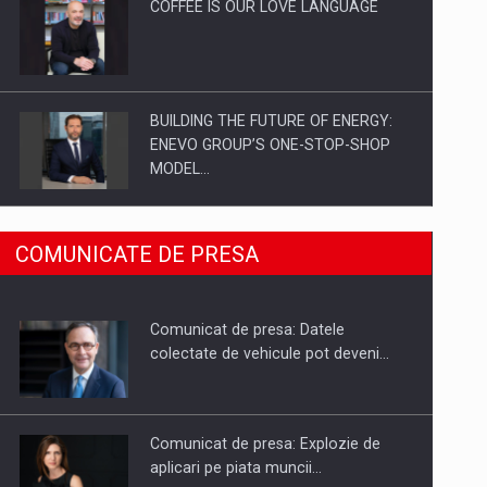
COFFEE IS OUR LOVE LANGUAGE
BUILDING THE FUTURE OF ENERGY:
ENEVO GROUP’S ONE-STOP-SHOP
MODEL…
ROOTED IN ROMANIA, BUILT TO
COMUNICATE DE PRESA
DELIVER TECHNOLOGY FOR THE…
Comunicat de presa: Datele
PUTTING ROMANIAN CORPORATE
colectate de vehicule pot deveni…
COMPANIES ON THE INTERNATIONAL
BUSINESS SCENE
Comunicat de presa: Explozie de
aplicari pe piata muncii…