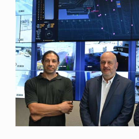
Producatorii si comerciantii care nu se sup
ARTICOLE
LEADERSHIP IN MISCARE
INTERVIURI
CU BATERIILE PERMANENT INCARCATE
INTERVIURI
PUTTING ROMANIAN CORPORATE COMPANI
INTERVIURI
OUR EDGE WILL COME FROM BEING THE M
INTERVIURI
COFFEE IS OUR LOVE LANGUAGE
INTERVIURI
Hard Enduro Piatra Craiului 2026, fueled by
STIRI
Fondul de investitii BoldMind si echipa de 
STIRI
RANGE ROVER DEZVALUIE AL CINCILEA ME
STIRI