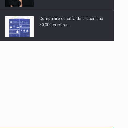
Companiile cu cifra de afaceri sub
50.000 euro au…
Dinu Bumbacea revine in PwC
Romania ca Partener si…
Comunicat de presa: Joburile part-
time reincep sa intre pe…