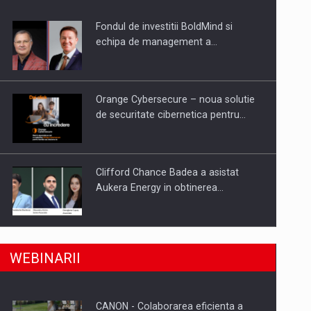
Fondul de investitii BoldMind si
uselor din piata
echipa de management a…
Orange Cybersecure – noua solutie
de securitate cibernetica pentru…
Clifford Chance Badea a asistat
Aukera Energy in obtinerea…
SAPTE PERSONALITATI DIN MEDIUL
a, preiau compania intr-o tranzactie de peste 25…
WEBINARII
DE AFACERI, ACADEMIC SI
INSTITUTIONAL…
CANON - Colaborarea eficienta a