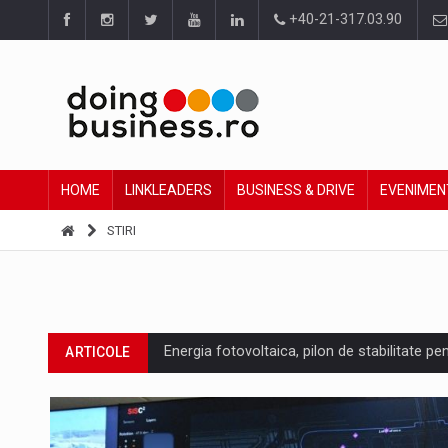
+40-21-317.03.90
HOME
LINKLEADERS
BUSINESS & DRIVE
EVENIMEN
STIRI
Energia fotovoltaica, pilon de stabilitate pe
ARTICOLE
Cum invatam sa spunem nu intr-o cultura c
ARTICOLE
Ingredient Spotlight: What SKU Level Track
ARTICOLE