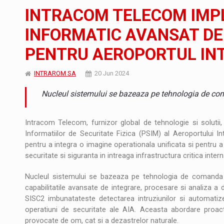
Noul Mercedes-Benz VLE este acum disponib
STIRI
INTRACOM TELECOM IMP
JAECOO 5 SHS-H a ajuns in Romania
STIRI
INFORMATIC AVANSAT DE 
PENTRU AEROPORTUL INT
Proteinmaxxing and the Future of Protein
ARTICOLE
INTRAROM SA
20 Jun 2024
Nucleul sistemului se bazeaza pe tehnologia de co
Intracom Telecom, furnizor global de tehnologie si solutii,
Informatiilor de Securitate Fizica (PSIM) al Aeroportului I
pentru a integra o imagine operationala unificata si pentru a 
securitate si siguranta in intreaga infrastructura critica inter
Nucleul sistemului se bazeaza pe tehnologia de comanda 
capabilitatile avansate de integrare, procesare si analiza a 
SISC2 imbunatateste detectarea intruziunilor si automatize
operatiuni de securitate ale AIA. Aceasta abordare proact
provocate de om, cat si a dezastrelor naturale.