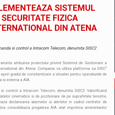
il pentru comanda intr-o gama extinsa de variante atragatoare
LEMENTEAZA SISTEMUL
SECURITATE FIZICA
ERNATIONAL DIN ATENA
 Demand
manda si control a Intracom Telecom, denumita SISC2
 anunta atribuirea proiectului privind Sistemul de Gestionare a
2
nternational din Atena. Compania va utiliza platforma sa SISC
spori gradul de constientizare a situatiei pentru operatiunile de
na si externa a AIA.
si control a Intracom Telecom, denumita SISC2. Valorificand
datelor cinematice si de pozitionare de pe suprafetele terestre,
aza declansarea alarmelor si alertelor in cadrul centrelor de
iva consolideaza pregatirea AIA atat impotriva amenintarilor