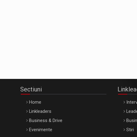
Sectiuni
Linkle
Home
Interv
Linkleaders
Leade
Business & Drive
Busin
Evenimente
Stiri