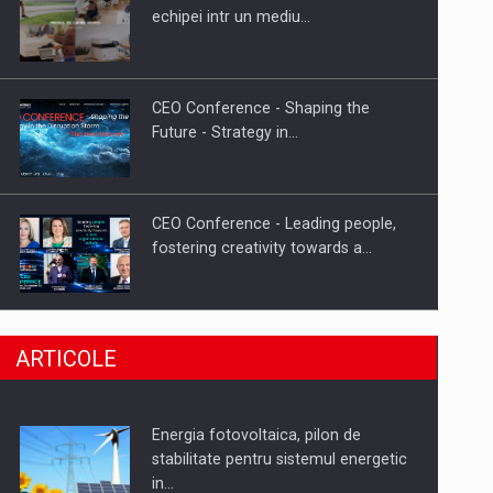
Hard Enduro Piatra Craiului 2026,
echipei intr un mediu…
fueled by benzinariile RO…
CEO Conference - Shaping the
Future - Strategy in…
CEO Conference - Leading people,
fostering creativity towards a…
CEO Conference - Shaping The
ARTICOLE
Future - Technology and…
Energia fotovoltaica, pilon de
Webinar - Business Evolution-
stabilitate pentru sistemul energetic
RETHINK STRATEGY-Finantare
in…