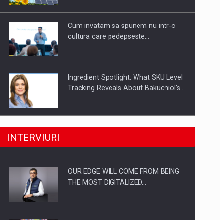
Investitii Digitalizare
Cum invatam sa spunem nu intr-o
cultura care pedepseste…
Ingredient Spotlight: What SKU Level
Tracking Reveals About Bakuchiol's…
Producatorii si comerciantii care nu
INTERVIURI
se supun noilor reglementari…
OUR EDGE WILL COME FROM BEING
Proteinmaxxing and the Future of
THE MOST DIGITALIZED…
Protein Demand