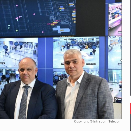
un noilor reglementari UE privind ambalajele pot risca retragerea prod
ES ON THE INTERNATIONAL BUSINESS SCENE
OST DIGITALIZED WHOLESALER IN ROMANIA
 benzinariile RO concept OSCAR – peste 500 de participanti
management a Pall-Ex, liderul pietei de transport paletizat din Romani
MBRU AL FAMILIEI: RANGE ROVER GT
Copyright © Intracom Telecom