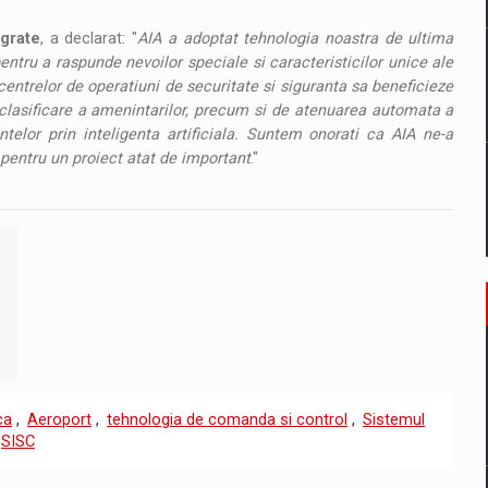
egrate
, a declarat: "
AIA a adoptat tehnologia noastra de ultima
ntru a raspunde nevoilor speciale si caracteristicilor unice ale
entrelor de operatiuni de securitate si siguranta sa beneficieze
i clasificare a amenintarilor, precum si de atenuarea automata a
telor prin inteligenta artificiala. Suntem onorati ca AIA ne-a
pentru un proiect atat de important
."
ca
,
Aeroport
,
tehnologia de comanda si control
,
Sistemul
SISC