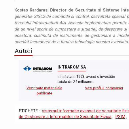
Kostas Kardaras, Director de Securitate si Sisteme Int
generatie SISC2 de comanda si control, dezvoltata special pe
terenului infrastructurii AIA. Aceasta implementare permite c
de un nivel sporit de cunoastere a situatiei, de detectare s
acestora, sustinuta de instrumente de gestionare a inciden
acordat increderea de a furniza tehnologia noastra avansata 
Autori
INTRAROM SA
Infiintata in 1993, avand o investitie
totala de 24 milioane…
Vezi toate materialele
Vezi profilul companiei
publicate
ETICHETE :
sistemul informatic avansat de securitate fizi
de Gestionare a Informatiilor de Securitate Fizica
,
PSIM
,