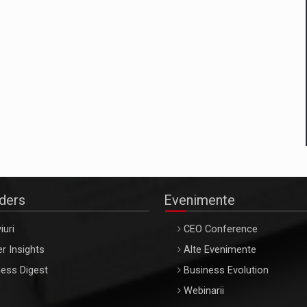
aders
Evenimente
iuri
CEO Conference
r Insights
Alte Evenimente
ess Digest
Business Evolution
Webinarii