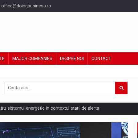
office@doingbusiness.ro
TE
MAJOR COMPANIES
DESPRE NOI
CONTACT
ntru sistemul energetic in contextul starii de alerta
are pedepseste granitele?
ing Reveals About Bakuchiol's Evolution