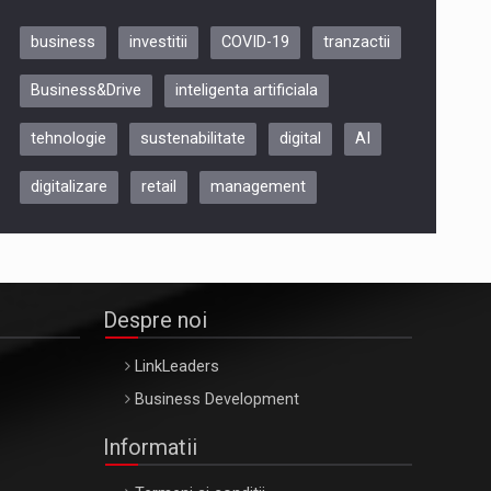
business
investitii
COVID-19
tranzactii
Be Inspired. Make it Happen!,
Business&Drive
inteligenta artificiala
ARTEMIS LETO, ORADEA, 8
Octombrie
tehnologie
sustenabilitate
digital
AI
Oradea – 8 Oct 2026
digitalizare
retail
management
Despre noi
LinkLeaders
Business Development
Informatii