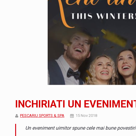
Producatorii si comerciantii care nu se sup
ARTICOLE
LEADERSHIP IN MISCARE
INTERVIURI
CU BATERIILE PERMANENT INCARCATE
INTERVIURI
PUTTING ROMANIAN CORPORATE COMPANI
INTERVIURI
OUR EDGE WILL COME FROM BEING THE M
INTERVIURI
COFFEE IS OUR LOVE LANGUAGE
INTERVIURI
Hard Enduro Piatra Craiului 2026, fueled by
STIRI
INCHIRIATI UN EVENIMEN
Fondul de investitii BoldMind si echipa de 
STIRI
PESCARIU SPORTS & SPA
15 Nov 2018
RANGE ROVER DEZVALUIE AL CINCILEA ME
STIRI
Un eveniment uimitor spune cele mai bune povestiri 