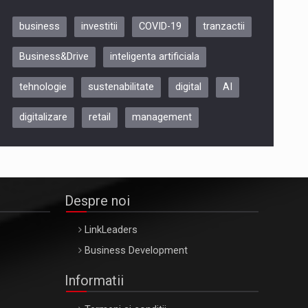
business
investitii
COVID-19
tranzactii
Be Inspired. Make it Happen!,
Business&Drive
inteligenta artificiala
ARTEMIS LETO, ORADEA, 8
Octombrie
tehnologie
sustenabilitate
digital
AI
Oradea – 8 Oct 2026
digitalizare
retail
management
Despre noi
LinkLeaders
Business Development
Informatii