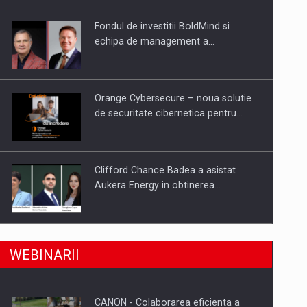
Fondul de investitii BoldMind si
uselor din piata
echipa de management a…
Orange Cybersecure – noua solutie
de securitate cibernetica pentru…
Clifford Chance Badea a asistat
Aukera Energy in obtinerea…
SAPTE PERSONALITATI DIN MEDIUL
a, preiau compania intr-o tranzactie de peste 25…
WEBINARII
DE AFACERI, ACADEMIC SI
INSTITUTIONAL…
CANON - Colaborarea eficienta a