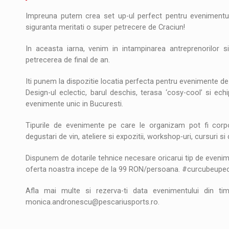
Noul Mercedes-Benz VLE este acum disponib
STIRI
Impreuna putem crea set up-ul perfect pentru evenimentul
siguranta meritati o super petrecere de Craciun!
JAECOO 5 SHS-H a ajuns in Romania
STIRI
In aceasta iarna, venim in intampinarea antreprenorilor si
Proteinmaxxing and the Future of Protein
ARTICOLE
petrecerea de final de an.
Iti punem la dispozitie locatia perfecta pentru evenimente d
Design-ul eclectic, barul deschis, terasa ‘cosy-cool’ si ec
evenimente unic in Bucuresti.
Tipurile de evenimente pe care le organizam pot fi corpo
degustari de vin, ateliere si expozitii, workshop-uri, cursuri s
Dispunem de dotarile tehnice necesare oricarui tip de evenime
oferta noastra incepe de la 99 RON/persoana. #curcubeupece
Afla mai multe si rezerva-ti data evenimentului din t
monica.andronescu@pescariusports.ro.