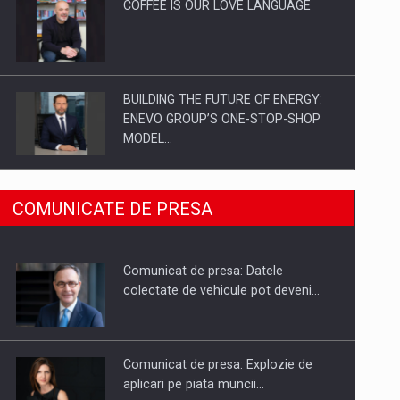
COFFEE IS OUR LOVE LANGUAGE
BUILDING THE FUTURE OF ENERGY:
ENEVO GROUP’S ONE-STOP-SHOP
MODEL…
ROOTED IN ROMANIA, BUILT TO
COMUNICATE DE PRESA
DELIVER TECHNOLOGY FOR THE…
Comunicat de presa: Datele
PUTTING ROMANIAN CORPORATE
colectate de vehicule pot deveni…
COMPANIES ON THE INTERNATIONAL
BUSINESS SCENE
Comunicat de presa: Explozie de
aplicari pe piata muncii…