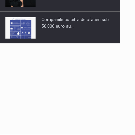
Companiile cu cifra de afaceri sub
50.000 euro au…
Dinu Bumbacea revine in PwC
Romania ca Partener si…
Comunicat de presa: Joburile part-
time reincep sa intre pe…