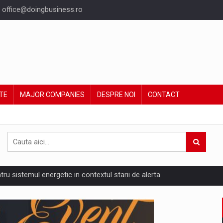
office@doingbusiness.ro
TE
MAJOR COMPANIES
DESPRE NOI
CONTACT
ntru sistemul energetic in contextul starii de alerta
are pedepseste granitele?
ing Reveals About Bakuchiol's Evolution