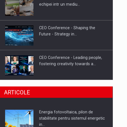
Hard Enduro Piatra Craiului 2026,
echipei intr un mediu…
fueled by benzinariile RO…
CEO Conference - Shaping the
Future - Strategy in…
CEO Conference - Leading people,
fostering creativity towards a…
CEO Conference - Shaping The
ARTICOLE
Future - Technology and…
Energia fotovoltaica, pilon de
Webinar - Business Evolution-
stabilitate pentru sistemul energetic
RETHINK STRATEGY-Finantare
in…