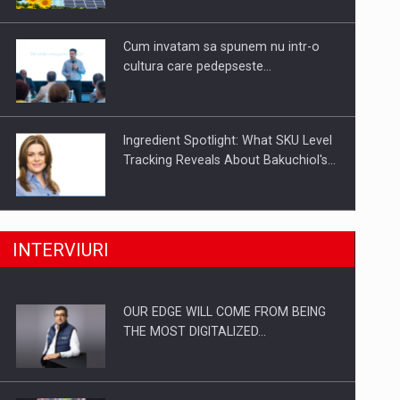
Investitii Digitalizare
Cum invatam sa spunem nu intr-o
cultura care pedepseste…
Ingredient Spotlight: What SKU Level
Tracking Reveals About Bakuchiol's…
Producatorii si comerciantii care nu
INTERVIURI
se supun noilor reglementari…
OUR EDGE WILL COME FROM BEING
Proteinmaxxing and the Future of
THE MOST DIGITALIZED…
Protein Demand