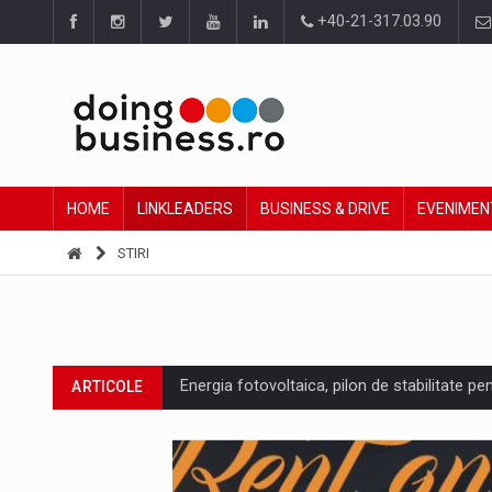
+40-21-317.03.90
HOME
LINKLEADERS
BUSINESS & DRIVE
EVENIMEN
STIRI
Energia fotovoltaica, pilon de stabilitate pe
ARTICOLE
Cum invatam sa spunem nu intr-o cultura c
ARTICOLE
Ingredient Spotlight: What SKU Level Track
ARTICOLE