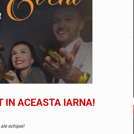
un noilor reglementari UE privind ambalajele pot risca retragerea prod
ES ON THE INTERNATIONAL BUSINESS SCENE
OST DIGITALIZED WHOLESALER IN ROMANIA
 benzinariile RO concept OSCAR – peste 500 de participanti
T IN ACEASTA IARNA!
management a Pall-Ex, liderul pietei de transport paletizat din Romani
MBRU AL FAMILIEI: RANGE ROVER GT
ale echipei!