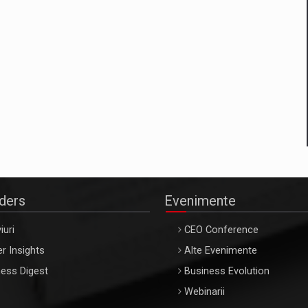
aders
Evenimente
iuri
CEO Conference
r Insights
Alte Evenimente
ess Digest
Business Evolution
Webinarii