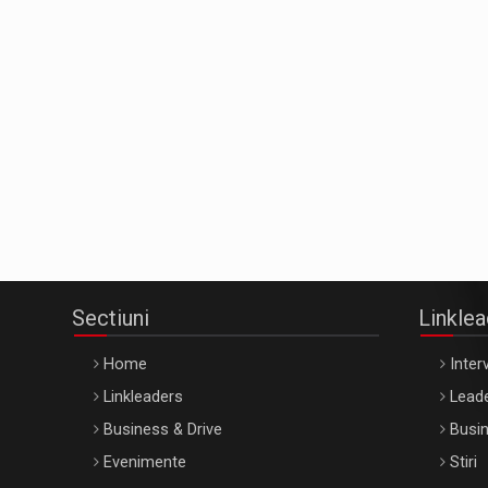
Sectiuni
Linkle
Home
Interv
Linkleaders
Leade
Business & Drive
Busin
Evenimente
Stiri