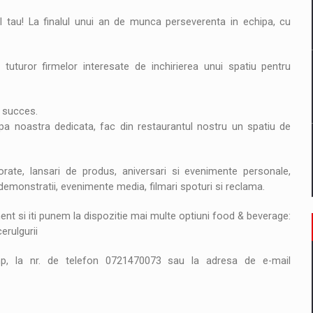
il pentru comanda intr-o gama extinsa de variante atragatoare
 tau! La finalul unui an de munca perseverenta in echipa, cu
 tuturor firmelor interesate de inchirierea unui spatiu pentru
 Demand
e succes.
hipa noastra dedicata, fac din restaurantul nostru un spatiu de
rate, lansari de produs, aniversari si evenimente personale,
i demonstratii, evenimente media, filmari spoturi si reclama.
nt si iti punem la dispozitie mai multe optiuni food & beverage:
rulgurii
imp, la nr. de telefon 0721470073 sau la adresa de e-mail