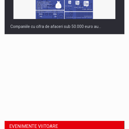
Companiile cu cifra de afaceri sub 50.000 euro au…
Dinu Bumbacea revine in PwC Romania ca Partener si…
EVENIMENTE VIITOARE