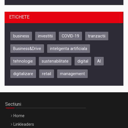
ETICHETE
business
investitii
COVID-19
tranzactii
Business&Drive
inteligenta artificiala
tehnologie
sustenabilitate
digital
AI
digitalizare
retail
management
Be Inspired. Make it Happen!, CLUJ, 9 Decembrie
Cluj-Napoca – 9 Dec 2026
Sectiuni
Home
Linkleaders