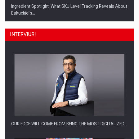
Ingredient Spotlight: What SKU Level Tracking Reveals About
Bakuchiol's…
INTERVIURI
Producatorii si comerciantii care nu se supun noilor
reglementari…
OUR EDGE WILL COME FROM BEING THE MOST DIGITALIZED…