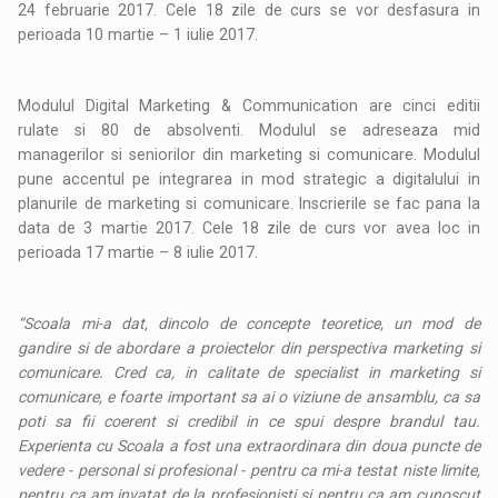
24 februarie 2017. Cele 18 zile de curs se vor desfasura in
perioada 10 martie – 1 iulie 2017.
Modulul Digital Marketing & Communication are cinci editii
rulate si 80 de absolventi. Modulul se adreseaza mid
managerilor si seniorilor din marketing si comunicare. Modulul
pune accentul pe integrarea in mod strategic a digitalului in
planurile de marketing si comunicare. Inscrierile se fac pana la
data de 3 martie 2017. Cele 18 zile de curs vor avea loc in
perioada 17 martie – 8 iulie 2017.
“Scoala mi-a dat, dincolo de concepte teoretice, un mod de
gandire si de abordare a proiectelor din perspectiva marketing si
comunicare. Cred ca, in calitate de specialist in marketing si
comunicare, e foarte important sa ai o viziune de ansamblu, ca sa
poti sa fii coerent si credibil in ce spui despre brandul tau.
Experienta cu Scoala a fost una extraordinara din doua puncte de
vedere - personal si profesional - pentru ca mi-a testat niste limite,
pentru ca am invatat de la profesionisti si pentru ca am cunoscut