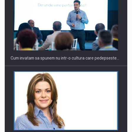
Webinar - Business Evolution-RETHINK STRATEGY-Finantare
Investitii Digitalizare
Cum invatam sa spunem nu intr-o cultura care pedepseste…