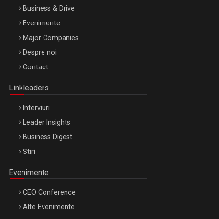
Business & Drive
Evenimente
Major Companies
Be Inspired. Make it Happen!, ARTEMIS LETO, ORADEA, 8
Despre noi
Octombrie
Contact
Oradea – 8 Oct 2026
Linkleaders
Interviuri
Leader Insights
Business Digest
Stiri
Evenimente
CEO Conference
Alte Evenimente