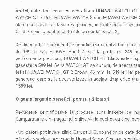
Astfel, utilizatorii care vor achizitiona HUAWEI WATC
WATCH GT 3 Pro, HUAWEI WATCH 3 sau HUAWEI WATCH 3 Pr
alaturi de curea si Classic Earphones, in toate culorile
GT 3 Pro vin la pachet alaturi de un cantar Scale 3.
De discounturi considerabile beneficiaza si utilizatorii car
de 199 lei sau HUAWEI Band 7 Pink la pretul de
249 lei
performanta premium, HUAWEI WATCH FIT Black este dispon
gaseste la
599 lei
. Seria WATCH GT se bucura, de asemenea,
lei
si HUAWEI WATCH GT 2 Brown, 46 mm, la 549 lei. Iar pentr
generatie, care sa le accesorizeze in acelasi timp orice t
1599 lei
.
O gama larga de beneficii pentru utilizatori
Reducerile semnificative la produse sunt insotite de n
Cumparaturile din magazinul online vin la pachet cu cinci be
• Utilizatorii pot invarti zilnic Caruselul Cupoanelor, de cate
ofertele speciale prezente in Huawei Store. Singura conditie 