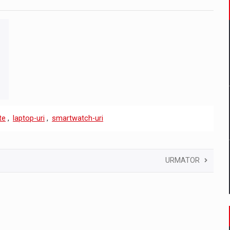
te
,
laptop-uri
,
smartwatch-uri
URMATOR