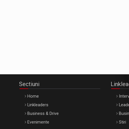
Sectiuni
Linkle
Home
Interv
Linkleaders
Leade
Business & Drive
Busin
Evenimente
Stiri