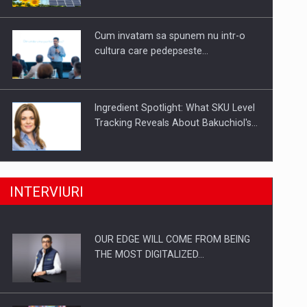
Investitii Digitalizare
Cum invatam sa spunem nu intr-o
cultura care pedepseste…
Ingredient Spotlight: What SKU Level
Tracking Reveals About Bakuchiol's…
Producatorii si comerciantii care nu
INTERVIURI
se supun noilor reglementari…
OUR EDGE WILL COME FROM BEING
Proteinmaxxing and the Future of
THE MOST DIGITALIZED…
Protein Demand