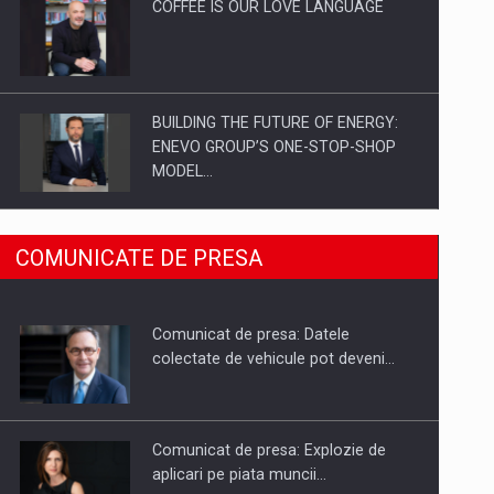
COFFEE IS OUR LOVE LANGUAGE
BUILDING THE FUTURE OF ENERGY:
ENEVO GROUP’S ONE-STOP-SHOP
MODEL…
ROOTED IN ROMANIA, BUILT TO
COMUNICATE DE PRESA
DELIVER TECHNOLOGY FOR THE…
Comunicat de presa: Datele
PUTTING ROMANIAN CORPORATE
colectate de vehicule pot deveni…
COMPANIES ON THE INTERNATIONAL
BUSINESS SCENE
Comunicat de presa: Explozie de
aplicari pe piata muncii…