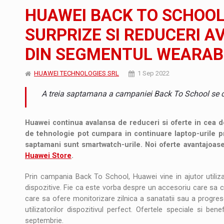
Noul Mercedes-Benz VLE este acum disponib
STIRI
HUAWEI BACK TO SCHOOL
JAECOO 5 SHS-H a ajuns in Romania
STIRI
SURPRIZE SI REDUCERI 
DIN SEGMENTUL WEARAB
Proteinmaxxing and the Future of Protein
ARTICOLE
HUAWEI TECHNOLOGIES SRL
1 Sep 2022
A treia saptamana a campaniei Back To School se 
Huawei continua avalansa de reduceri si oferte in cea 
de tehnologie pot cumpara in continuare laptop-urile p
saptamani sunt smartwatch-urile. Noi oferte avantajoase,
Huawei Store
.
Prin campania Back To School, Huawei vine in ajutor utiliza
dispozitive. Fie ca este vorba despre un accesoriu care sa 
care sa ofere monitorizare zilnica a sanatatii sau a progres
utilizatorilor dispozitivul perfect. Ofertele speciale si ben
septembrie.