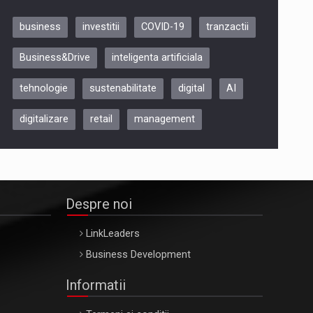
business
investitii
COVID-19
tranzactii
Be Inspired. Make it Happen!,
Business&Drive
inteligenta artificiala
ARTEMIS LETO, ORADEA, 8
Octombrie
tehnologie
sustenabilitate
digital
AI
Oradea – 8 Oct 2026
digitalizare
retail
management
Despre noi
LinkLeaders
Business Development
Informatii