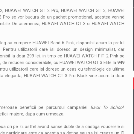
H GT 2, HUAWEI WATCH GT 2 Pro, HUAWEI WATCH GT 3, HUAWEI
o se vor bucura de un pachet promotional, acestea venind
 disponibile. De asemenea, HUAWEI WATCH GT 3 si HUAWEI WATCH
e aleg sa cumpere HUAWEI Band 6 Pink, disponibil acum la pretul
. Pentru utilizatorii care isi doresc un design minimalist, dar
ibil la doar 299 lei, in timp ce HUAWEI WATCH FIT 2 Pink se
 de reduceri considerabile, cu HUAWEI WATCH GT 3 Elite la
949
u utilizatorii care isi doresc un ceas cu tehnologie de ultima
inuta eleganta, HUAWEI WATCH GT 3 Pro Black vine acum la doar
umeroase beneficii pe parcursul campaniei
Back To School
.
neficii majore, dupa cum urmeaza:
 doua ori pe zi, astfel avand sanse duble de a castiga voucerele si
de participare este ca acestia sa detina sau sa isi creeze un ID