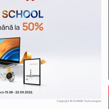
un noilor reglementari UE privind ambalajele pot risca retragerea prod
ES ON THE INTERNATIONAL BUSINESS SCENE
OST DIGITALIZED WHOLESALER IN ROMANIA
 benzinariile RO concept OSCAR – peste 500 de participanti
management a Pall-Ex, liderul pietei de transport paletizat din Romani
MBRU AL FAMILIEI: RANGE ROVER GT
Copyright © HUAWEI Technologies