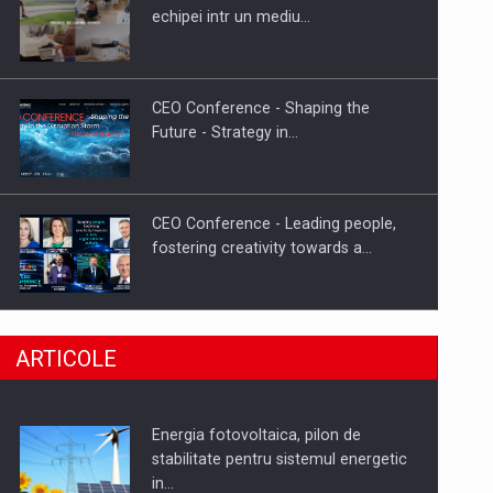
Hard Enduro Piatra Craiului 2026,
echipei intr un mediu…
fueled by benzinariile RO…
CEO Conference - Shaping the
Future - Strategy in…
CEO Conference - Leading people,
fostering creativity towards a…
CEO Conference - Shaping The
ARTICOLE
Future - Technology and…
Energia fotovoltaica, pilon de
Webinar - Business Evolution-
stabilitate pentru sistemul energetic
RETHINK STRATEGY-Finantare
in…