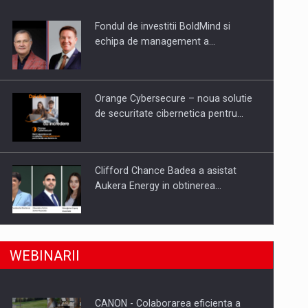
Fondul de investitii BoldMind si
uselor din piata
echipa de management a…
Orange Cybersecure – noua solutie
de securitate cibernetica pentru…
Clifford Chance Badea a asistat
Aukera Energy in obtinerea…
SAPTE PERSONALITATI DIN MEDIUL
a, preiau compania intr-o tranzactie de peste 25…
WEBINARII
DE AFACERI, ACADEMIC SI
INSTITUTIONAL…
CANON - Colaborarea eficienta a