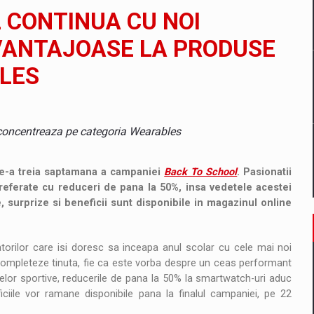
il pentru comanda intr-o gama extinsa de variante atragatoare
 CONTINUA CU NOI
AVANTAJOASE LA PRODUSE
LES
 Demand
concentreaza pe categoria Wearables
de-a treia saptamana a campaniei
Back To School
. Pasionatii
referate cu reduceri de pana la 50%, insa vedetele acestei
 surprize si beneficii sunt disponibile in magazinul online
torilor care isi doresc sa inceapa anul scolar cu cele mai noi
completeze tinuta, fie ca este vorba despre un ceas performant
elor sportive, reducerile de pana la 50% la smartwatch-uri aduc
eficiile vor ramane disponibile pana la finalul campaniei, pe 22