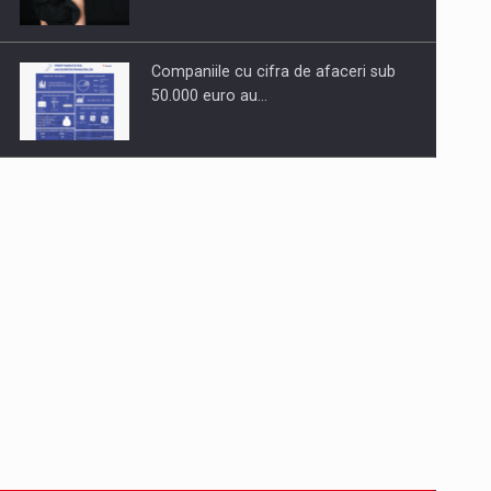
Companiile cu cifra de afaceri sub
50.000 euro au…
Dinu Bumbacea revine in PwC
Romania ca Partener si…
Comunicat de presa: Joburile part-
time reincep sa intre pe…