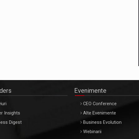
aders
Evenimente
iuri
CEO Conference
r Insights
Alte Evenimente
ess Digest
Business Evolution
Webinarii