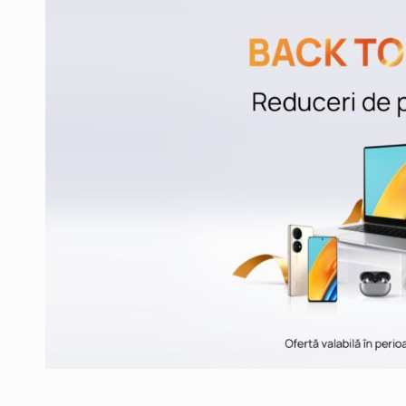
Producatorii si comerciantii care nu se sup
ARTICOLE
LEADERSHIP IN MISCARE
INTERVIURI
CU BATERIILE PERMANENT INCARCATE
INTERVIURI
PUTTING ROMANIAN CORPORATE COMPANI
INTERVIURI
OUR EDGE WILL COME FROM BEING THE M
INTERVIURI
COFFEE IS OUR LOVE LANGUAGE
INTERVIURI
Hard Enduro Piatra Craiului 2026, fueled by
STIRI
Fondul de investitii BoldMind si echipa de 
STIRI
RANGE ROVER DEZVALUIE AL CINCILEA ME
STIRI