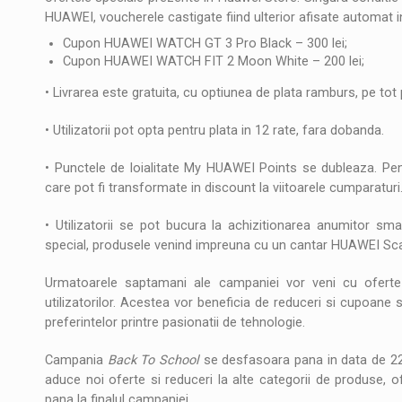
HUAWEI, voucherele castigate fiind ulterior afisate automat i
Cupon HUAWEI WATCH GT 3 Pro Black – 300 lei;
Cupon HUAWEI WATCH FIT 2 Moon White – 200 lei;
• Livrarea este gratuita, cu optiunea de plata ramburs, pe tot
• Utilizatorii pot opta pentru plata in 12 rate, fara dobanda.
• Punctele de loialitate My HUAWEI Points se dubleaza. Pentru
care pot fi transformate in discount la viitoarele cumparaturi
• Utilizatorii se pot bucura la achizitionarea anumitor sm
special, produsele venind impreuna cu un cantar HUAWEI Scal
Urmatoarele saptamani ale campaniei vor veni cu oferte 
utilizatorilor. Acestea vor beneficia de reduceri si cupoane s
preferintelor printre pasionatii de tehnologie.
Campania
Back To School
se desfasoara pana in data de 22 
aduce noi oferte si reduceri la alte categorii de produse, of
pana la finalul campaniei.