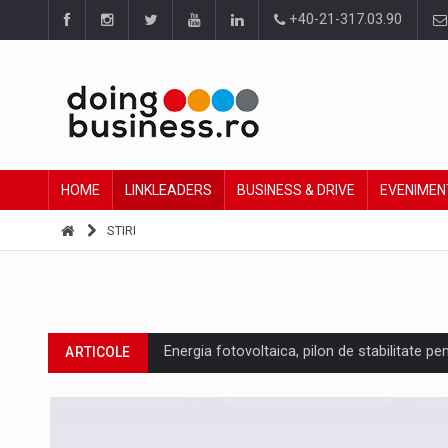
+40-21-317.03.90
HOME
LINKLEADERS
BUSINESS & DRIVE
EVENIMEN
STIRI
Energia fotovoltaica, pilon de stabilitate pe
ARTICOLE
Cum invatam sa spunem nu intr-o cultura c
ARTICOLE
Ingredient Spotlight: What SKU Level Track
ARTICOLE