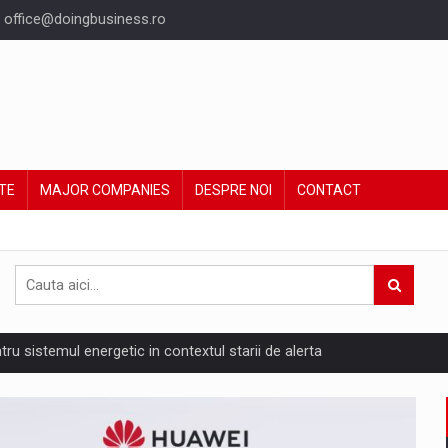
office@doingbusiness.ro
TE
MAJOR COMPANIES
DESPRE NOI
CONTACT
ntru sistemul energetic in contextul starii de alerta
are pedepseste granitele?
ing Reveals About Bakuchiol's Evolution