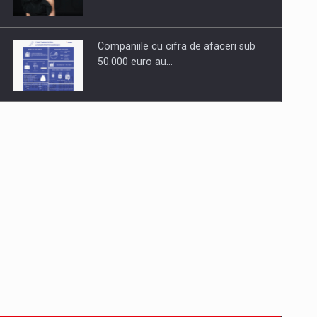
Companiile cu cifra de afaceri sub
50.000 euro au…
Dinu Bumbacea revine in PwC
Romania ca Partener si…
Comunicat de presa: Joburile part-
time reincep sa intre pe…