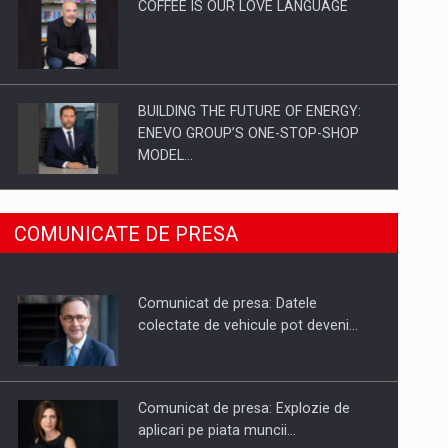
COFFEE IS OUR LOVE LANGUAGE
BUILDING THE FUTURE OF ENERGY:
ENEVO GROUP’S ONE-STOP-SHOP
MODEL…
ROOTED IN ROMANIA, BUILT TO
COMUNICATE DE PRESA
DELIVER TECHNOLOGY FOR THE…
Comunicat de presa: Datele
PUTTING ROMANIAN CORPORATE
colectate de vehicule pot deveni…
COMPANIES ON THE INTERNATIONAL
BUSINESS SCENE
Comunicat de presa: Explozie de
aplicari pe piata muncii…