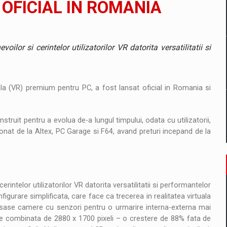
 OFICIAL IN ROMANIA
il pentru comanda intr-o gama extinsa de variante atragatoare
lor si cerintelor utilizatorilor VR datorita versatilitatii si
 Demand
la (VR) premium pentru PC, a fost lansat oficial in Romania si
nstruit pentru a evolua de-a lungul timpului, odata cu utilizatorii,
onat de la Altex, PC Garage si F64, avand preturi incepand de la
intelor utilizatorilor VR datorita versatilitatii si performantelor
igurare simplificata, care face ca trecerea in realitatea virtuala
r sase camere cu senzori pentru o urmarire interna-externa mai
e combinata de 2880 x 1700 pixeli – o crestere de 88% fata de