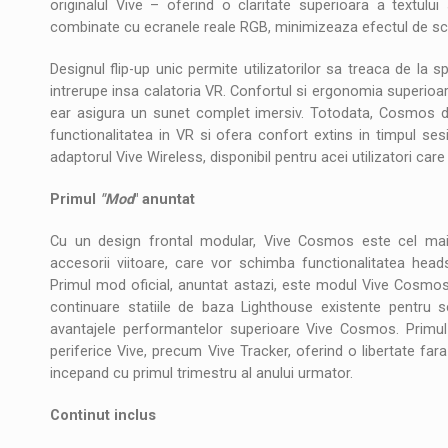
originalul Vive – oferind o claritate superioara a textului 
combinate cu ecranele reale RGB, minimizeaza efectul de sc
Designul flip-up unic permite utilizatorilor sa treaca de la s
intrerupe insa calatoria VR. Confortul si ergonomia superioar
ear asigura un sunet complet imersiv. Totodata, Cosmos d
functionalitatea in VR si ofera confort extins in timpul s
adaptorul Vive Wireless, disponibil pentru acei utilizatori care
Primul
"Mod
" anuntat
Cu un design frontal modular, Vive Cosmos este cel ma
accesorii viitoare, care vor schimba functionalitatea headse
Primul mod oficial, anuntat astazi, este modul Vive Cosmos E
continuare statiile de baza Lighthouse existente pentru s
avantajele performantelor superioare Vive Cosmos. Primul
periferice Vive, precum Vive Tracker, oferind o libertate fa
incepand cu primul trimestru al anului urmator.
Continut inclus