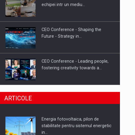
Hard Enduro Piatra Craiului 2026,
echipei intr un mediu…
fueled by benzinariile RO…
CEO Conference - Shaping the
Future - Strategy in…
CEO Conference - Leading people,
fostering creativity towards a…
CEO Conference - Shaping The
ARTICOLE
Future - Technology and…
Energia fotovoltaica, pilon de
Webinar - Business Evolution-
stabilitate pentru sistemul energetic
RETHINK STRATEGY-Finantare
in…