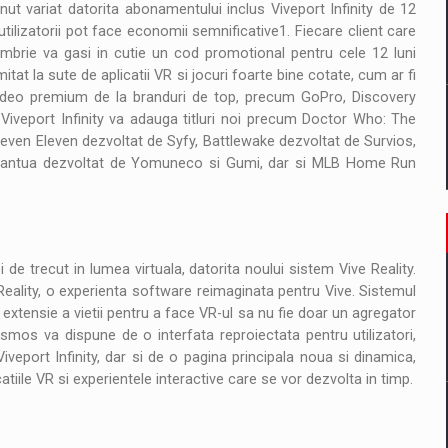
t variat datorita abonamentului inclus Viveport Infinity de 12
utilizatorii pot face economii semnificative1. Fiecare client care
ie va gasi in cutie un cod promotional pentru cele 12 luni
mitat la sute de aplicatii VR si jocuri foarte bine cotate, cum ar fi
i video premium de la branduri de top, precum GoPro, Discovery
iveport Infinity va adauga titluri noi precum Doctor Who: The
even Eleven dezvoltat de Syfy, Battlewake dezvoltat de Survios,
rgantua dezvoltat de Yomuneco si Gumi, dar si MLB Home Run
e trecut in lumea virtuala, datorita noului sistem Vive Reality.
ality, o experienta software reimaginata pentru Vive. Sistemul
 extensie a vietii pentru a face VR-ul sa nu fie doar un agregator
Cosmos va dispune de o interfata reproiectata pentru utilizatori,
veport Infinity, dar si de o pagina principala noua si dinamica,
tiile VR si experientele interactive care se vor dezvolta in timp.