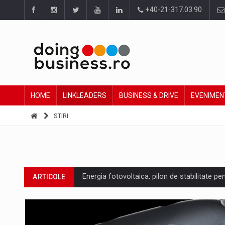
+40-21-317.03.90
HOME
LINKLEADERS
BUSINESS & DRIVE
EVENIMEN
STIRI
Energia fotovoltaica, pilon de stabilitate pe
ARTICOLE
Cum invatam sa spunem nu intr-o cultura c
ARTICOLE
Ingredient Spotlight: What SKU Level Track
ARTICOLE