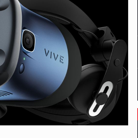
un noilor reglementari UE privind ambalajele pot risca retragerea prod
ES ON THE INTERNATIONAL BUSINESS SCENE
OST DIGITALIZED WHOLESALER IN ROMANIA
 benzinariile RO concept OSCAR – peste 500 de participanti
management a Pall-Ex, liderul pietei de transport paletizat din Romani
MBRU AL FAMILIEI: RANGE ROVER GT