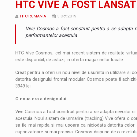
HTC VIVE A FOST LANSAT
Noul Mercedes-Benz VLE este acum disponib
STIRI
HTC ROMANIA
3 Oct 2019
JAECOO 5 SHS-H a ajuns in Romania
STIRI
Vive Cosmos a fost construit pentru a se adapta nevoi
Proteinmaxxing and the Future of Protein
ARTICOLE
performantelor acestuia
HTC Vive Cosmos, cel mai recent sistem de realitate virtua
este disponibil, de astazi, in oferta magazinelor locale.
Creat pentru a oferi un nou nivel de usurinta in utilizare si co
datorita designului frontal modular, Cosmos poate fi achiziti
3949 lei.
O noua era a designului
Vive Cosmos a fost construit pentru a se adapta nevoilor si cer
acestuia. Noul sistem de urmarire (tracking) Vive ofera o conf
sa fie mai rapida si mai usoara ca niciodata datorita celo
cuprinzatoare si mai precisa. Cosmos dispune de o rezoluti