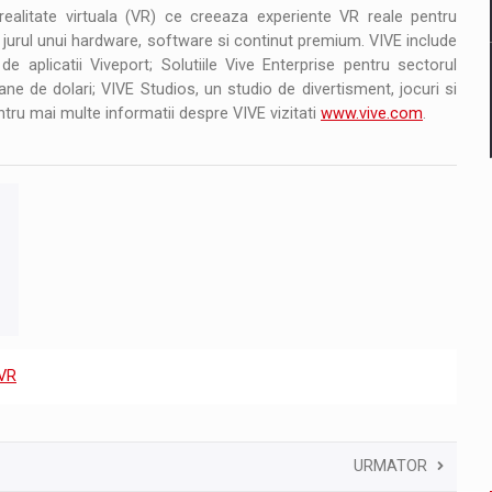
ealitate virtuala (VR) ce creeaza experiente VR reale pentru
jurul unui hardware, software si continut premium. VIVE include
e aplicatii Viveport; Solutiile Vive Enterprise pentru sectorul
ne de dolari; VIVE Studios, un studio de divertisment, jocuri si
entru mai multe informatii despre VIVE vizitati
www.vive.com
.
VR
URMATOR