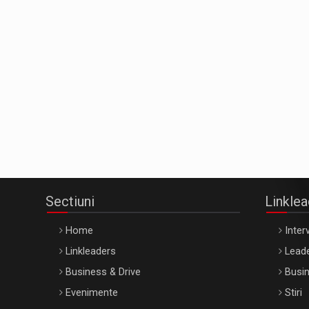
Sectiuni
Linkle
Home
Interv
Linkleaders
Leade
Business & Drive
Busin
Evenimente
Stiri