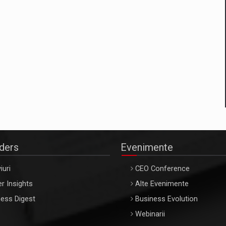
aders
Evenimente
iuri
CEO Conference
r Insights
Alte Evenimente
ess Digest
Business Evolution
Webinarii