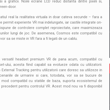
si a graficii. Noile ecrane LCD reduc distanta dintre pixeli si,
reen-door.
patiul real la realitatea virtuala in doar cateva secunde – fara a
e permit experiente VR mai indelungate, iar castile integrate on-
ispune de controlere complet reproiectate, care maximizeaza
esiunilor lungi de joc. De asemenea, Cosmos este compatibil cu
 vor sa se miste in VR fara a fi legati de un cablu.
i versatil headset premium VR de pana acum, compatibil cu
t-ului, acesta fiind capabil sa evolueze odata cu utilizatorii.
xternal Tracking pentru utilizatorii care doresc sa utilizeze in
cenariile de urmarire si care, totodata, vor sa se bucure de
 mod compatibil cu statiile de baza, suporta ecosistemul de
ra precedent pentru controlul VR. Acest mod nou va fi disponibil