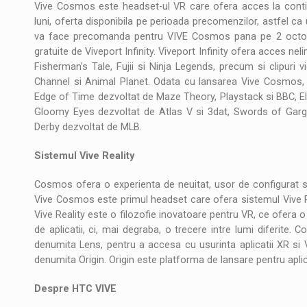
Vive Cosmos este headset-ul VR care ofera acces la continu
luni, oferta disponibila pe perioada precomenzilor, astfel ca 
va face precomanda pentru VIVE Cosmos pana pe 2 octombr
gratuite de Viveport Infinity. Viveport Infinity ofera acces neli
Fisherman’s Tale, Fujii si Ninja Legends, precum si clipur
Channel si Animal Planet. Odata cu lansarea Vive Cosmos, V
Edge of Time dezvoltat de Maze Theory, Playstack si BBC, El
Gloomy Eyes dezvoltat de Atlas V si 3dat, Swords of Ga
Derby dezvoltat de MLB.
Sistemul Vive Reality
Cosmos ofera o experienta de neuitat, usor de configurat si d
Vive Cosmos este primul headset care ofera sistemul Vive Re
Vive Reality este o filozofie inovatoare pentru VR, ce ofera o
de aplicatii, ci, mai degraba, o trecere intre lumi diferite. 
denumita Lens, pentru a accesa cu usurinta aplicatii XR si Vi
denumita Origin. Origin este platforma de lansare pentru aplica
Despre HTC VIVE