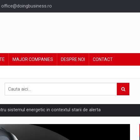
office@doingbusiness.ro
TE
MAJOR COMPANIES
DESPRE NOI
CONTACT
ntru sistemul energetic in contextul starii de alerta
are pedepseste granitele?
ing Reveals About Bakuchiol's Evolution