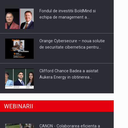
Fondul de investitii BoldMind si
uselor din piata
echipa de management a…
Orange Cybersecure – noua solutie
de securitate cibernetica pentru…
Clifford Chance Badea a asistat
Aukera Energy in obtinerea…
SAPTE PERSONALITATI DIN MEDIUL
a, preiau compania intr-o tranzactie de peste 25…
WEBINARII
DE AFACERI, ACADEMIC SI
INSTITUTIONAL…
CANON - Colaborarea eficienta a