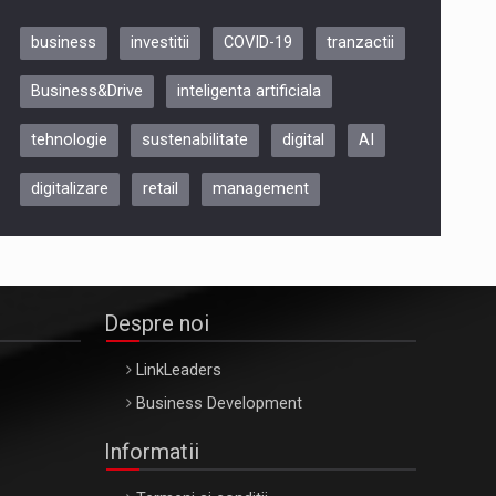
business
investitii
COVID-19
tranzactii
Be Inspired. Make it Happen!,
Business&Drive
inteligenta artificiala
ARTEMIS LETO, ORADEA, 8
Octombrie
tehnologie
sustenabilitate
digital
AI
Oradea – 8 Oct 2026
digitalizare
retail
management
Despre noi
LinkLeaders
Business Development
Informatii