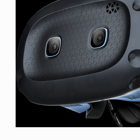
Producatorii si comerciantii care nu se sup
ARTICOLE
LEADERSHIP IN MISCARE
INTERVIURI
CU BATERIILE PERMANENT INCARCATE
INTERVIURI
PUTTING ROMANIAN CORPORATE COMPANI
INTERVIURI
OUR EDGE WILL COME FROM BEING THE M
INTERVIURI
COFFEE IS OUR LOVE LANGUAGE
INTERVIURI
Hard Enduro Piatra Craiului 2026, fueled by
STIRI
Fondul de investitii BoldMind si echipa de 
STIRI
RANGE ROVER DEZVALUIE AL CINCILEA ME
STIRI