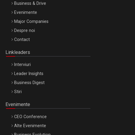
Business & Drive
Evenimente
Major Companies
Be Inspired. Make it Happen!, ARTEMIS LETO, ORADEA, 8
Despre noi
Octombrie
Contact
Oradea – 8 Oct 2026
Linkleaders
Interviuri
Leader Insights
Business Digest
Stiri
Evenimente
CEO Conference
Alte Evenimente
Business Evolution