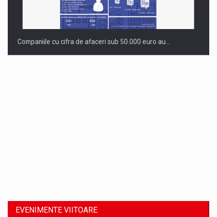
Companiile cu cifra de afaceri sub 50.000 euro au…
Dinu Bumbacea revine in PwC Romania ca Partener si…
EVENIMENTE VIITOARE