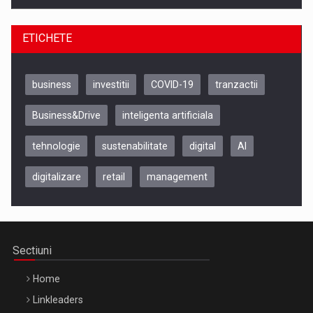
ETICHETE
business
investitii
COVID-19
tranzactii
Business&Drive
inteligenta artificiala
tehnologie
sustenabilitate
digital
AI
digitalizare
retail
management
Be Inspired. Make it Happen!, CLUJ, 9 Decembrie
Cluj-Napoca – 9 Dec 2026
Sectiuni
Home
Linkleaders