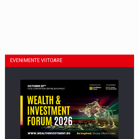
Dinu Bumbacea revine in PwC Romania ca Partener si…
EVENIMENTE VIITOARE
Comunicat de presa: Joburile part-time reincep sa intre pe…