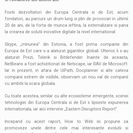
Fostii dezvoltatori din Europa Centrala si de Est, acum
fondatori, au parcurs un drum lung si plin de provocari in ultimii
20 de ani, de la forta de munca ieftina, la externalizare si pana
la crearea de solutii inovative digitale la nivel international.
Skype, „minunea” din Estonia, a fost prima companie din
Europa de Est care s-a alaturat gigantilor globali. Ulterior, li s-au
alaturat Prezi, Telerik si Bitdefender. Inainte de aceasta,
NetBeans a fost achizitionat de Netscape, iar RAV de Microsoft.
Iar in prezent, in afara de UiPath, Docplanner si alte cateva
companii extrem de vizibile, observam un nou val de companii
cu ambitii la scara globala.
Cu toate acestea, similar cu alte ecosisteme emergente, scenei
tehnologiei din Europa Centrala si de Est ii lipseste expunerea
internationala, iar aici intervine „Eastern Disruptors Report”.
Incepand cu acest raport, How to Web isi propune sa
promoveze unele dintre cele mai interesante evolutii si