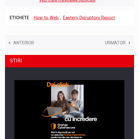
Vezi toate materialele publicate
ETICHETE :
How to Web
,
Eastern Disruptors Report
ANTERIOR
URMATOR
STIRI