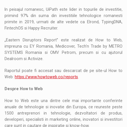
In peisajul romanesc, UiPath este lider in topurile de investitie,
primind 97% din suma din investitiile tehnologice romanesti
primite in 2019, urmati de alte vedete ca Elrond, TypingDNA,
FintechOS si Happy Recruiter.
„Eastern Disruptors Report” este realizat de How to Web,
impreuna cu EY Romania, Medicover, Tech’n Trade by METRO
SYSTEMS Romania si OMV Petrom, precum si cu ajutorul
Dealroom si Activize.
Raportul poate fi accesat sau descarcat de pe site-ul How to
Web:
https://www.howtoweb.co/reports
.
Despre How to Web
How to Web este una dintre cele mai importante conferinte
anuale de tehnologie si inovatie din Europa, ce reuneste peste
1500 antreprenori in tehnologie, dezvoltatori de produs,
developeri, specialisti in marketing online, inovatori si investitori
care sunt in cautare de inspiratie si know-how.