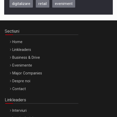
digitalizare
retail
eveniment
Be Inspired. Make it Happen!, CLUJ, 9 Decembrie
Cluj-Napoca – 9 Dec 2026
Sectiuni
Home
Linkleaders
Business & Drive
Evenimente
Major Companies
Be Inspired. Make it Happen!, ARTEMIS LETO, ORADEA, 8
Despre noi
Octombrie
Contact
Oradea – 8 Oct 2026
Linkleaders
Interviuri