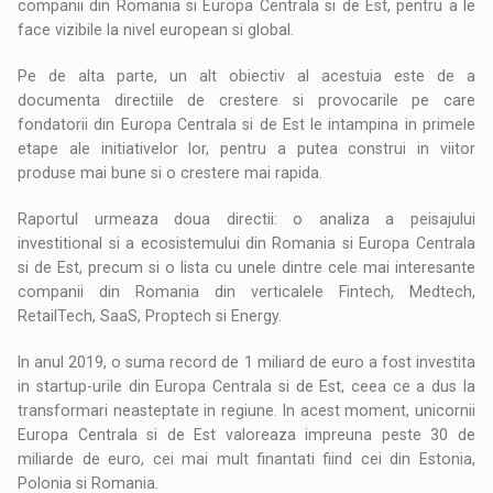
companii din Romania si Europa Centrala si de Est, pentru a le
face vizibile la nivel european si global.
Pe de alta parte, un alt obiectiv al acestuia este de a
documenta directiile de crestere si provocarile pe care
fondatorii din Europa Centrala si de Est le intampina in primele
etape ale initiativelor lor, pentru a putea construi in viitor
produse mai bune si o crestere mai rapida.
Raportul urmeaza doua directii: o analiza a peisajului
investitional si a ecosistemului din Romania si Europa Centrala
si de Est, precum si o lista cu unele dintre cele mai interesante
companii din Romania din verticalele Fintech, Medtech,
RetailTech, SaaS, Proptech si Energy.
In anul 2019, o suma record de 1 miliard de euro a fost investita
in startup-urile din Europa Centrala si de Est, ceea ce a dus la
transformari neasteptate in regiune. In acest moment, unicornii
Europa Centrala si de Est valoreaza impreuna peste 30 de
miliarde de euro, cei mai mult finantati fiind cei din Estonia,
Polonia si Romania.