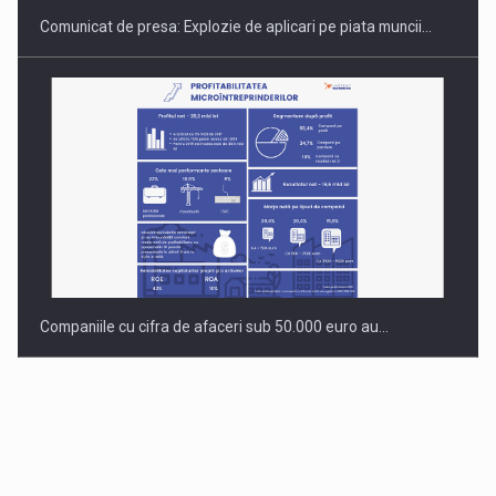
Comunicat de presa: Explozie de aplicari pe piata muncii…
Companiile cu cifra de afaceri sub 50.000 euro au…