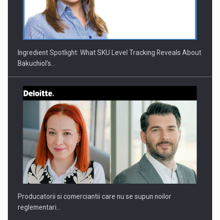
CEO Conference - Shaping The Future - Technology and…
Ingredient Spotlight: What SKU Level Tracking Reveals About
Bakuchiol's…
Webinar - Business Evolution-RETHINK STRATEGY-Finantare
Investitii Digitalizare
Producatorii si comerciantii care nu se supun noilor
reglementari…