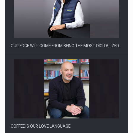
Ce nu stiu Directorii de HR despre performanta echipelor…
OUR EDGE WILL COME FROM BEING THE MOST DIGITALIZED…
Cum invatam sa spunem nu intr-o cultura care pedepseste…
COFFEE IS OUR LOVE LANGUAGE