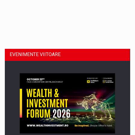
Dinu Bumbacea revine in PwC Romania ca Partener si…
EVENIMENTE VIITOARE
Comunicat de presa: Joburile part-time reincep sa intre pe…