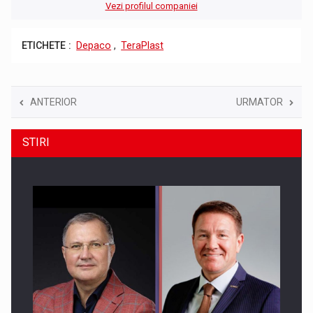
Vezi profilul companiei
ETICHETE :
Depaco
,
TeraPlast
ANTERIOR
URMATOR
STIRI