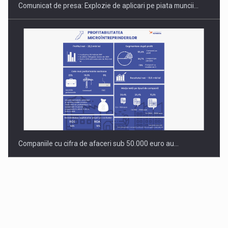
Comunicat de presa: Explozie de aplicari pe piata muncii…
Companiile cu cifra de afaceri sub 50.000 euro au…