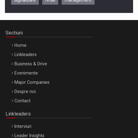
digitalizare
retail
management
Be Inspired. Make it Happen!, CLUJ, 9 Decembrie
Cluj-Napoca – 9 Dec 2026
Sectiuni
Home
Linkleaders
Business & Drive
Evenimente
Major Companies
Be Inspired. Make it Happen!, ARTEMIS LETO, ORADEA, 8
Despre noi
Octombrie
Contact
Oradea – 8 Oct 2026
Linkleaders
Interviuri
Leader Insights