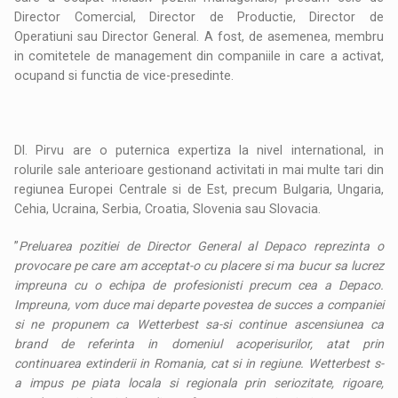
Director Comercial, Director de Productie, Director de
Operatiuni sau Director General. A fost, de asemenea, membru
in comitetele de management din companiile in care a activat,
ocupand si functia de vice-presedinte.
Dl. Pirvu are o puternica expertiza la nivel international, in
rolurile sale anterioare gestionand activitati in mai multe tari din
regiunea Europei Centrale si de Est, precum Bulgaria, Ungaria,
Cehia, Ucraina, Serbia, Croatia, Slovenia sau Slovacia.
”
Preluarea pozitiei de Director General al Depaco reprezinta o
provocare pe care am acceptat-o cu placere si ma bucur sa lucrez
impreuna cu o echipa de profesionisti precum cea a Depaco.
Impreuna, vom duce mai departe povestea de succes a companiei
s
i ne propunem ca Wetterbest sa-si continue ascensiunea ca
brand de referin
ta
i
n domeniul acoperi
s
urilor, at
a
t prin
continuarea extinderii in Romania, c
a
t si
i
n regiune. Wetterbest s-
a impus pe piata locala si regionala prin seriozitate, rigoare,