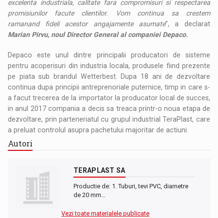
excelenta industriala, calitate fara compromisuri si respectarea
promisiunilor facute clientilor. Vom continua s
a
cre
s
tem
r
a
m
a
n
a
nd fideli acestor angajamente asumate
”, a declarat
Marian Pirvu, noul Director General al companiei Depaco.
Depaco este unul dintre principalii producatori de sisteme
pentru acoperisuri din industria locala, produsele fiind prezente
pe piata sub brandul Wetterbest. Dupa 18 ani de dezvoltare
continua dupa principii antreprenoriale puternice, timp in care s-
a facut trecerea de la importator la producator local de succes,
in anul 2017 compania a decis sa treaca printr-o noua etapa de
dezvoltare, prin parteneriatul cu grupul industrial TeraPlast, care
a preluat controlul asupra pachetului majoritar de actiuni.
Autori
TERAPLAST SA
Productie de: 1. Tuburi, tevi PVC, diametre
de 20 mm…
Vezi toate materialele publicate