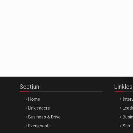
Sectiuni
Linkle
Home
Interv
Linkleaders
Leade
Business & Drive
Busin
Evenimente
Stiri