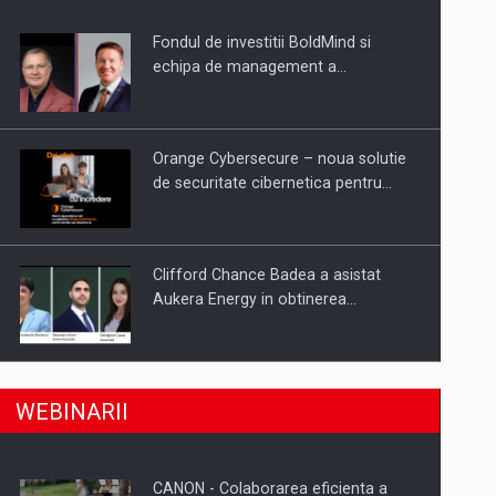
Fondul de investitii BoldMind si
uselor din piata
echipa de management a…
Orange Cybersecure – noua solutie
de securitate cibernetica pentru…
Clifford Chance Badea a asistat
Aukera Energy in obtinerea…
SAPTE PERSONALITATI DIN MEDIUL
a, preiau compania intr-o tranzactie de peste 25…
WEBINARII
DE AFACERI, ACADEMIC SI
INSTITUTIONAL…
CANON - Colaborarea eficienta a