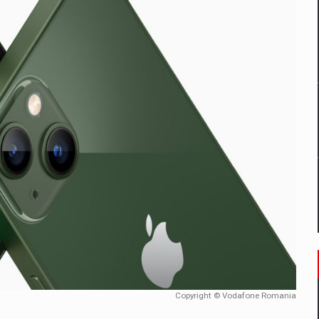
un noilor reglementari UE privind ambalajele pot risca retragerea prod
ES ON THE INTERNATIONAL BUSINESS SCENE
OST DIGITALIZED WHOLESALER IN ROMANIA
 benzinariile RO concept OSCAR – peste 500 de participanti
management a Pall-Ex, liderul pietei de transport paletizat din Romani
MBRU AL FAMILIEI: RANGE ROVER GT
Copyright © Vodafone Romania