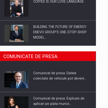
COFFEE IS OUR LOVE LANGUAGE
BUILDING THE FUTURE OF ENERGY:
ENEVO GROUP’S ONE-STOP-SHOP
MODEL…
ROOTED IN ROMANIA, BUILT TO
COMUNICATE DE PRESA
DELIVER TECHNOLOGY FOR THE…
Comunicat de presa: Datele
PUTTING ROMANIAN CORPORATE
colectate de vehicule pot deveni…
COMPANIES ON THE INTERNATIONAL
BUSINESS SCENE
Comunicat de presa: Explozie de
aplicari pe piata muncii…