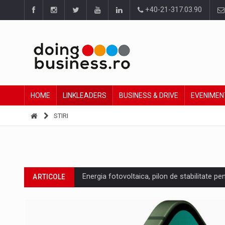
+40-21-317.03.90
HOME
LINKLEADERS
BUSINESS & DRIVE
EVENIMEN
STIRI
Energia fotovoltaica, pilon de stabilitate pe
ARTICOLE
Cum invatam sa spunem nu intr-o cultura c
ARTICOLE
Ingredient Spotlight: What SKU Level Track
ARTICOLE