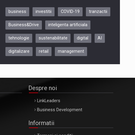
business
investitii
COVID-19
tranzactii
Be Inspired. Make it Happen!,
Business&Drive
inteligenta artificiala
ARTEMIS LETO, ORADEA, 8
Octombrie
tehnologie
sustenabilitate
digital
AI
Oradea – 8 Oct 2026
digitalizare
retail
management
Despre noi
LinkLeaders
Business Development
Informatii