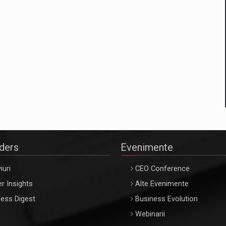
aders
Evenimente
iuri
CEO Conference
r Insights
Alte Evenimente
ess Digest
Business Evolution
Webinarii