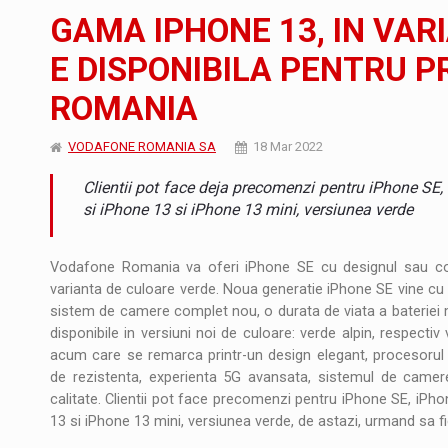
Noul Mercedes-Benz VLE este acum disponib
STIRI
GAMA IPHONE 13, IN VAR
JAECOO 5 SHS-H a ajuns in Romania
STIRI
E DISPONIBILA PENTRU 
ROMANIA
Proteinmaxxing and the Future of Protein
ARTICOLE
VODAFONE ROMANIA SA
18 Mar 2022
Clientii pot face deja precomenzi pentru iPhone SE,
si iPhone 13 si iPhone 13 mini, versiunea verde
Vodafone Romania va oferi iPhone SE cu designul sau comp
varianta de culoare verde. Noua generatie iPhone SE vine cu
sistem de camere complet nou, o durata de viata a bateriei m
disponibile in versiuni noi de culoare: verde alpin, respec
acum care se remarca printr-un design elegant, procesorul 
de rezistenta, experienta 5G avansata, sistemul de camere
calitate. Clientii pot face precomenzi pentru iPhone SE, iPho
13 si iPhone 13 mini, versiunea verde, de astazi, urmand sa fi