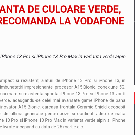
il pentru comanda intr-o gama extinsa de variante atragatoare
IANTA DE CULOARE VERDE,
PRECOMANDA LA VODAFONE
 Demand
 iPhone 13 Pro si iPhone 13 Pro Max in varianta verde alpin
act si rezistent, alaturi de iPhone 13 Pro si iPhone 13, in
 imbunatatiri impresionante: procesor A15 Bionic, conexiune 5G,
ai mare si rezistenta sporita. iPhone 13 Pro si iPhone 13 vor fi
tiv verde, adaugandu-se celei mai avansate game iPhone de pana
inovator A15 Bionic, carcasa frontala Ceramic Shield deosebit
 de ultima generatie pentru poze si continut video de inalta
ne 13 Pro si iPhone 13 Pro Max in varianta verde alpin si iPhone
e livrate incepand cu data de 25 martie a.c.