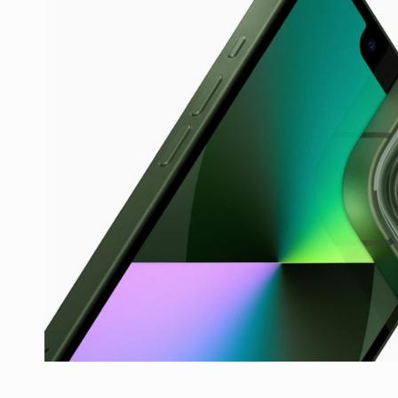
Producatorii si comerciantii care nu se sup
ARTICOLE
LEADERSHIP IN MISCARE
INTERVIURI
CU BATERIILE PERMANENT INCARCATE
INTERVIURI
PUTTING ROMANIAN CORPORATE COMPANI
INTERVIURI
OUR EDGE WILL COME FROM BEING THE M
INTERVIURI
COFFEE IS OUR LOVE LANGUAGE
INTERVIURI
Hard Enduro Piatra Craiului 2026, fueled by
STIRI
Fondul de investitii BoldMind si echipa de 
STIRI
RANGE ROVER DEZVALUIE AL CINCILEA ME
STIRI