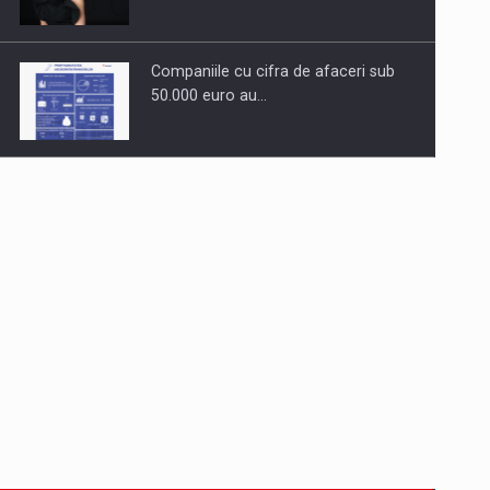
Companiile cu cifra de afaceri sub
50.000 euro au…
Dinu Bumbacea revine in PwC
Romania ca Partener si…
Comunicat de presa: Joburile part-
time reincep sa intre pe…