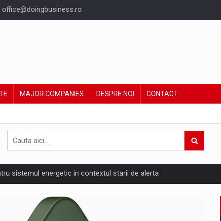
office@doingbusiness.ro
TE
MAJOR COMPANIES
DESPRE NOI
CONTACT
ntru sistemul energetic in contextul starii de alerta
are pedepseste granitele?
ing Reveals About Bakuchiol's Evolution