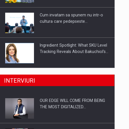
Investitii Digitalizare
Cum invatam sa spunem nu intr-o
cultura care pedepseste…
Ingredient Spotlight: What SKU Level
Tracking Reveals About Bakuchiol's…
Producatorii si comerciantii care nu
INTERVIURI
se supun noilor reglementari…
OUR EDGE WILL COME FROM BEING
Proteinmaxxing and the Future of
THE MOST DIGITALIZED…
Protein Demand