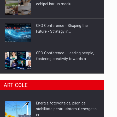
Hard Enduro Piatra Craiului 2026,
echipei intr un mediu…
fueled by benzinariile RO…
CEO Conference - Shaping the
Future - Strategy in…
CEO Conference - Leading people,
fostering creativity towards a…
CEO Conference - Shaping The
ARTICOLE
Future - Technology and…
Energia fotovoltaica, pilon de
Webinar - Business Evolution-
stabilitate pentru sistemul energetic
RETHINK STRATEGY-Finantare
in…