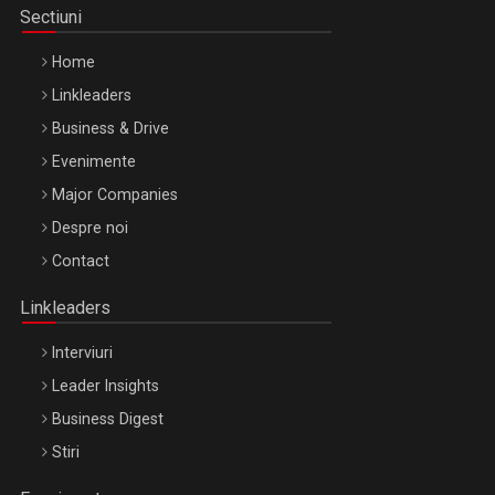
Sectiuni
Home
Linkleaders
Business & Drive
Evenimente
Major Companies
Be Inspired. Make it Happen!, ARTEMIS LETO, ORADEA, 8
Despre noi
Octombrie
Contact
Oradea – 8 Oct 2026
Linkleaders
Interviuri
Leader Insights
Business Digest
Stiri