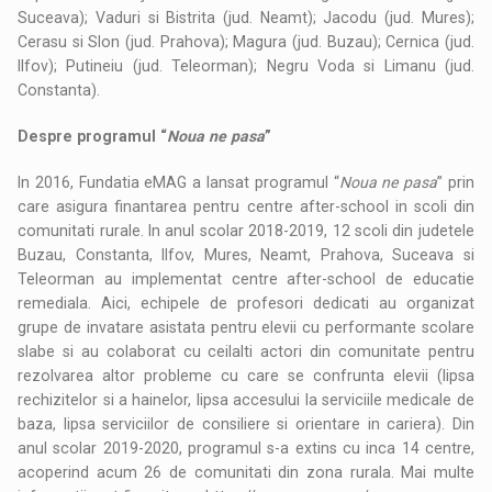
Suceava); Vaduri si Bistrita (jud. Neamt); Jacodu (jud. Mures);
Cerasu si Slon (jud. Prahova); Magura (jud. Buzau); Cernica (jud.
Ilfov); Putineiu (jud. Teleorman); Negru Voda si Limanu (jud.
Constanta).
Despre programul “
Noua ne pasa
”
In 2016, Fundatia eMAG a lansat programul “
Noua ne pasa
” prin
care asigura finantarea pentru centre after-school in scoli din
comunitati rurale. In anul scolar 2018-2019, 12 scoli din judetele
Buzau, Constanta, Ilfov, Mures, Neamt, Prahova, Suceava si
Teleorman au implementat centre after-school de educatie
remediala. Aici, echipele de profesori dedicati au organizat
grupe de invatare asistata pentru elevii cu performante scolare
slabe si au colaborat cu ceilalti actori din comunitate pentru
rezolvarea altor probleme cu care se confrunta elevii (lipsa
rechizitelor si a hainelor, lipsa accesului la serviciile medicale de
baza, lipsa serviciilor de consiliere si orientare in cariera). Din
anul scolar 2019-2020, programul s-a extins cu inca 14 centre,
acoperind acum 26 de comunitati din zona rurala. Mai multe