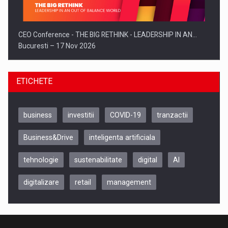
CEO Conference - THE BIG RETHINK - LEADERSHIP IN AN…
Bucuresti – 17 Nov 2026
ETICHETE
business
investitii
COVID-19
tranzactii
Business&Drive
inteligenta artificiala
tehnologie
sustenabilitate
digital
AI
digitalizare
retail
management
Be Inspired. Make it Happen!, CLUJ, 9 Decembrie
Cluj-Napoca – 9 Dec 2026