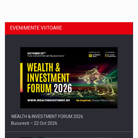
Dinu Bumbacea revine in PwC Romania ca Partener si…
EVENIMENTE VIITOARE
Comunicat de presa: Joburile part-time reincep sa intre pe…
WEALTH & INVESTMENT FORUM 2026
Bucuresti – 22 Oct 2026