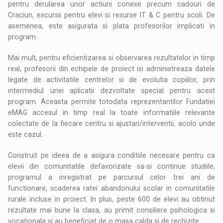
pentru derularea unor actiuni conexe precum cadouri de
Craciun, excursii pentru elevi si resurse IT & C pentru scoli. De
asemenea, este asigurata si plata profesorilor implicati in
program.
Mai mult, pentru eficientizarea si observarea rezultatelor in timp
real, profesorii din echipele de proiect isi administreaza datele
legate de activitatile centrelor si de evolutia copiilor, prin
intermediul unei aplicatii dezvoltate special pentru acest
program. Aceasta permite totodata reprezentantilor Fundatiei
eMAG accesul in timp real la toate informatiile relevante
colectate de la fiecare centru si ajustari/interventii, acolo unde
este cazul.
Construit pe ideea de a asigura conditiile necesare pentru ca
elevii din comunitatile defavorizate sa-si continue studiile,
programul a inregistrat pe parcursul celor trei ani de
functionare, scaderea ratei abandonului scolar in comunitatile
rurale incluse in proiect. In plus, peste 600 de elevi au obtinut
rezultate mai bune la clasa, au primit consiliere psihologica si
vocationala si au beneficiat de o masa calda si de rechizite.