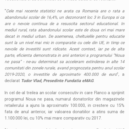
“
Cele mai recente statistici ne arata ca Romania are o rata a
abandonului scolar de 16,4%, un dezonorant loc 3 in Europa si ca
are o nevoie continua de a resuscita sectorul educational. In
mediul rural, rata abandonului scolar este de doua ori mai mare
decat in mediul urban. De asemenea, cheltuielile pentru educatie
sunt la un nivel mai mic in comparatie cu cele din UE, in timp ce
nevoile de investitii sunt ridicate. Acest context, iar pe de alta
parte, eficienta demonstrata in anii anteriori a programului “Noua
ne pasa” - ne-au determinat sa acceleram extinderea in alte 14
comunitati din zonele rurale, avand prognozata pentru anul scolar
2019-2020, o investitie de aproximativ 400.000 de euro
”, a
declarat
Tudor Vlad, Presedinte Fundatia eMAG
.
In cel de-al treilea an scolar consecutiv in care Flanco a sprijinit
programul Noua ne pasa, numarul donatorilor din magazinele
retailerului a ajuns la aproximativ 100.000, in crestere cu 15%
fata de anul anterior, iar valoarea donatiilor a atins suma de
1.100.000 lei, cu 10% mai mare comparativ cu 2017.