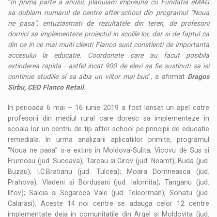
“
In prima parte a anului, planuiam impreuna cu Fundatia eMAG
sa dublam numarul de centre after-school din programul “Noua
ne pasa”, entuziasmati de rezultatele din teren, de profesorii
dornici sa implementeze proiectul in scolile lor, dar si de faptul ca
din ce in ce mai multi clienti Flanco sunt constienti de importanta
accesului la educatie. Coordonate care au facut posibila
extinderea rapida - astfel incat 900 de elevi sa fie sustinuti sa isi
continue studiile si sa aiba un viitor mai bun
”, a afirmat
Dragos
Sirbu, CEO Flanco Retail
.
In perioada 6 mai – 16 iunie 2019 a fost lansat un apel catre
profesorii din mediul rural care doresc sa implementeze in
scoala lor un centru de tip after-school pe principii de educatie
remediala. In urma analizarii aplicatiilor primite, programul
“Noua ne pasa” s-a extins in Moldova-Sulita, Vicovu de Sus si
Frumosu (jud. Suceava); Tarcau si Girov (jud. Neamt); Buda (jud.
Buzau); I.C.Bratianu (jud. Tulcea); Moara Domneasca (jud.
Prahova); Vladeni si Bordusani (jud. Ialomita); Tanganu (jud.
Ilfov); Salcia si Segarcea Vale (jud. Teleorman); Sohatu (jud.
Calarasi). Aceste 14 noi centre se adauga celor 12 centre
implementate deja in comunitatile din Argel si Moldovita (jud.