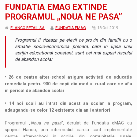
FUNDATIA EMAG EXTINDE
PROGRAMUL „NOUA NE PASA”
FLANCO RETAIL SA
FUNDATIA EMAG
18 Oct 2019
Programul ii vizeaza pe elevii ce provin din familii cu o
situatie socio-economica precara, care in lipsa unui
sprijin educational constant, sunt cei mai expusi riscului
de abandon scolar
• 26 de centre after-school asigura activitati de educatie
remediala pentru 900 de copii din mediul rural care se afla
in pericol de abandon scolar
• 14 noi scoli au intrat din acest an scolar in program,
adaugandu-se celor 12 existente din anii anteriori
Programul „
Noua ne pasa
”, derulat de Fundatia eMAG cu
sprijinul Flanco, prin intermediul caruia sunt implementate
centre after-school in scolile din comunitatile rurale,