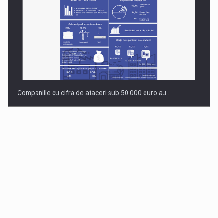
Companiile cu cifra de afaceri sub 50.000 euro au…