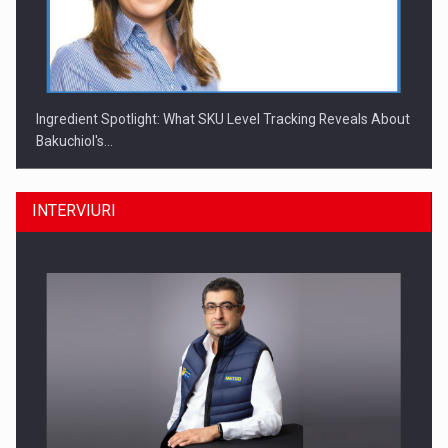
Ingredient Spotlight: What SKU Level Tracking Reveals About
Bakuchiol's…
INTERVIURI
Producatorii si comerciantii care nu se supun noilor
reglementari…