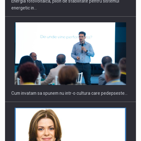
Energia fotovoltaica, pilon de stabilitate pentru sistemul
energetic in…
Webinar - Business Evolution-RETHINK STRATEGY-Finantare
Investitii Digitalizare
Cum invatam sa spunem nu intr-o cultura care pedepseste…