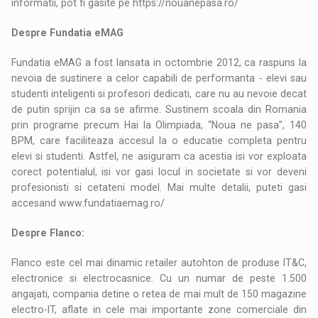
informatii, pot fi gasite pe https://nouanepasa.ro/
Despre Fundatia eMAG
Fundatia eMAG a fost lansata in octombrie 2012, ca raspuns la
nevoia de sustinere a celor capabili de performanta - elevi sau
studenti inteligenti si profesori dedicati, care nu au nevoie decat
de putin sprijin ca sa se afirme. Sustinem scoala din Romania
prin programe precum Hai la Olimpiada, “Noua ne pasa”, 140
BPM, care faciliteaza accesul la o educatie completa pentru
elevi si studenti. Astfel, ne asiguram ca acestia isi vor exploata
corect potentialul, isi vor gasi locul in societate si vor deveni
profesionisti si cetateni model. Mai multe detalii, puteti gasi
accesand www.fundatiaemag.ro/
Despre Flanco:
Flanco este cel mai dinamic retailer autohton de produse IT&C,
electronice si electrocasnice. Cu un numar de peste 1.500
angajati, compania detine o retea de mai mult de 150 magazine
electro-IT, aflate in cele mai importante zone comerciale din