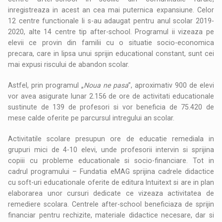
inregistreaza in acest an cea mai puternica expansiune. Celor
12 centre functionale li s-au adaugat pentru anul scolar 2019-
2020, alte 14 centre tip after-school. Programul ii vizeaza pe
elevii ce provin din familii cu o situatie socio-economica
precara, care in lipsa unui sprijin educational constant, sunt cei
mai expusi riscului de abandon scolar.
Astfel, prin programul „
Noua ne pasa
”, aproximativ 900 de elevi
vor avea asigurate lunar 2.156 de ore de activitati educationale
sustinute de 139 de profesori si vor beneficia de 75.420 de
mese calde oferite pe parcursul intregului an scolar.
Activitatile scolare presupun ore de educatie remediala in
grupuri mici de 4-10 elevi, unde profesorii intervin si sprijina
copiii cu probleme educationale si socio-financiare. Tot in
cadrul programului – Fundatia eMAG sprijina cadrele didactice
cu soft-uri educationale oferite de editura Intuitext si are in plan
elaborarea unor cursuri dedicate ce vizeaza activitatea de
remediere scolara. Centrele after-school beneficiaza de sprijin
financiar pentru rechizite, materiale didactice necesare, dar si