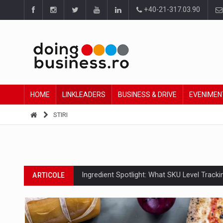
+40-21-317.03.90
HOME
LINKLEADERS
BUSINESS & DRIVE
EVENIMEN
STIRI
Ingredient Spotlight: What SKU Level Track
ARTICOLE
Producatorii si comerciantii care nu se sup
ARTICOLE
Raport PwC: Industria de media si divertism
ARTICOLE