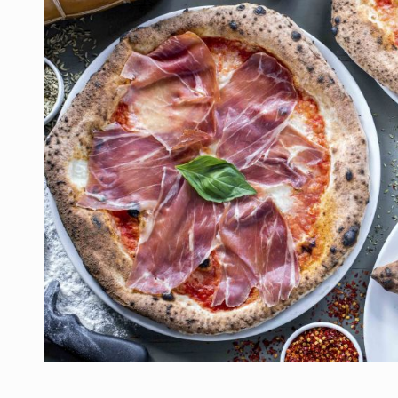
Ce nu stiu Directorii de HR despre performa
ARTICOLE
LEADERSHIP IN MISCARE
INTERVIURI
CU BATERIILE PERMANENT INCARCATE
INTERVIURI
PUTTING ROMANIAN CORPORATE COMPANI
INTERVIURI
OUR EDGE WILL COME FROM BEING THE M
INTERVIURI
COFFEE IS OUR LOVE LANGUAGE
INTERVIURI
Fondul de investitii BoldMind si echipa de 
STIRI
RANGE ROVER DEZVALUIE AL CINCILEA ME
STIRI
Noul Mercedes-Benz VLE este acum disponib
STIRI