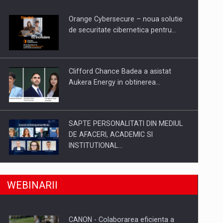
Orange Cybersecure – noua solutie
de securitate cibernetica pentru…
Clifford Chance Badea a asistat
Aukera Energy in obtinerea…
SAPTE PERSONALITATI DIN MEDIUL
DE AFACERI, ACADEMIC SI
INSTITUTIONAL…
a, preiau compania intr-o tranzactie de peste 25…
SYCLEF isi consolideaza prezenta in
WEBINARII
Romania printr-o a doua…
CANON - Colaborarea eficienta a