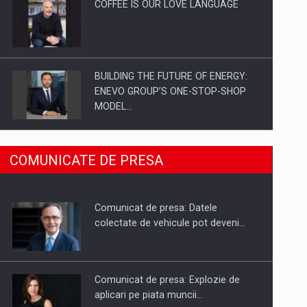
COFFEE IS OUR LOVE LANGUAGE
BUILDING THE FUTURE OF ENERGY:
ENEVO GROUP’S ONE-STOP-SHOP
MODEL…
ROOTED IN ROMANIA, BUILT TO
COMUNICATE DE PRESA
DELIVER TECHNOLOGY FOR THE…
Comunicat de presa: Datele
PUTTING ROMANIAN CORPORATE
colectate de vehicule pot deveni…
COMPANIES ON THE INTERNATIONAL
BUSINESS SCENE
Comunicat de presa: Explozie de
aplicari pe piata muncii…