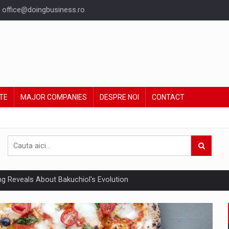
office@doingbusiness.ro
TE
MAJOR COMPANIES
DESPRE NOI
CONTACT
ing Reveals About Bakuchiol's Evolution
un noilor reglementari UE privind ambalajele pot risca retragerea prod
ent din Romania va ajunge la 5,22 miliarde euro in acest an, sustinut