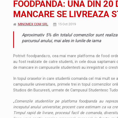
FOODPANDA: UNA DIN 20 
JAECOO 5 SHS-H a ajuns in Romania
STIRI
MANCARE SE LIVREAZA 
Orange Cybersecure – noua solutie de securi
STIRI
MINOMEX COM SRL
15 Oct 2019
Cum invatam sa spunem nu intr-o cultura c
ARTICOLE
Aproximativ 5% din totalul comenzilor sunt realizat
parcursul anului, mai ales in lunile de iarna
Potrivit foodpanda.ro, cea mai mare platforma de food orde
au fost realizate de catre studenti, in cele doua saptamani de
de mancare in campusurile studentesti au inregistrat o cres
In topul oraselor in care studentii comanda cel mai mult se af
campusurile universitare, primele trei in topul comenzilor 
Studios din Bucuresti, urmate de Campusul Studentesc Tudor 
„
Comenzile studentilor pe platfoma foodpanda au reprez
inceputul anului universitar, procent care estimam ca va cres
Timpul rapid de livrare, procesul facil de comanda, diversita