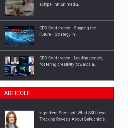
Fondul de investitii BoldMind si
echipei intr un mediu…
echipa de management a…
CEO Conference - Shaping the
Future - Strategy in…
CEO Conference - Leading people,
fostering creativity towards a…
CEO Conference - Shaping The
ARTICOLE
Future - Technology and…
Ingredient Spotlight: What SKU Level
Webinar - Business Evolution-
Tracking Reveals About Bakuchiol's…
RETHINK STRATEGY-Finantare