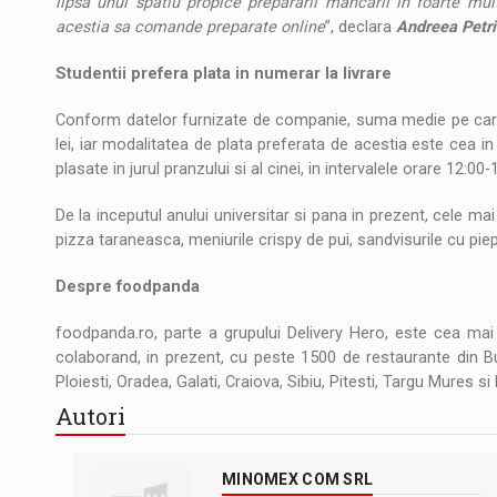
lipsa unui spatiu propice prepararii mancarii in foarte mul
acestia sa comande preparate online
”, declara
Andreea Petri
Studentii prefera plata in numerar la livrare
Conform datelor furnizate de companie, suma medie pe care
lei, iar modalitatea de plata preferata de acestia este cea 
plasate in jurul pranzului si al cinei, in intervalele orare 12:00
De la inceputul anului universitar si pana in prezent, cele m
pizza taraneasca, meniurile crispy de pui, sandvisurile cu piep
Despre foodpanda
foodpanda.ro, parte a grupului Delivery Hero, este cea m
colaborand, in prezent, cu peste 1500 de restaurante din Bu
Ploiesti, Oradea, Galati, Craiova, Sibiu, Pitesti, Targu Mures si
Autori
MINOMEX COM SRL