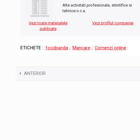
Alte activitati profesionale, stiintifice si
tehnice n.c.a.
Vezi toate materialele
Vezi profilul companiei
publicate
ETICHETE :
foodpanda
,
Mancare
,
Comenzi online
ANTERIOR