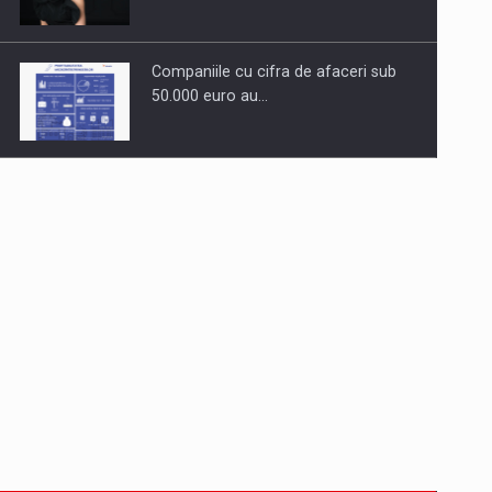
Companiile cu cifra de afaceri sub
50.000 euro au…
Dinu Bumbacea revine in PwC
Romania ca Partener si…
Comunicat de presa: Joburile part-
time reincep sa intre pe…