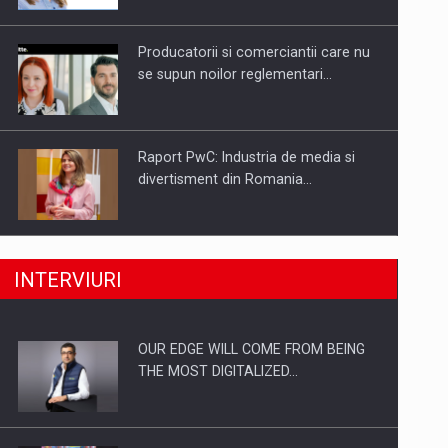
Investitii Digitalizare
Producatorii si comerciantii care nu
se supun noilor reglementari…
Raport PwC: Industria de media si
divertisment din Romania…
Ce nu stiu Directorii de HR despre
INTERVIURI
performanta echipelor…
OUR EDGE WILL COME FROM BEING
Cum invatam sa spunem nu intr-o
THE MOST DIGITALIZED…
cultura care pedepseste…