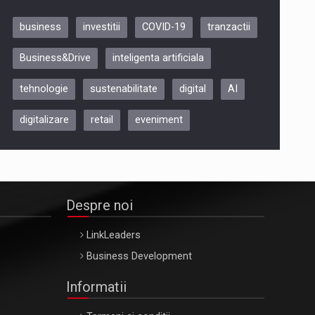
business
investitii
COVID-19
tranzactii
Be Inspired. Make it Happen!,
Business&Drive
inteligenta artificiala
ARTEMIS LETO, ORADEA, 8
Octombrie
tehnologie
sustenabilitate
digital
AI
Oradea – 8 Oct 2026
digitalizare
retail
eveniment
Despre noi
LinkLeaders
Business Development
Informatii