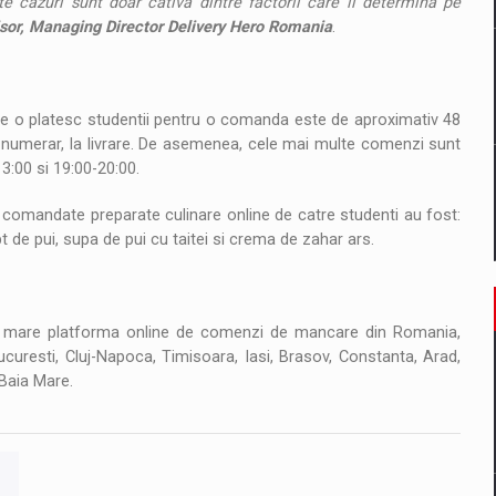
te cazuri sunt doar cativa dintre factorii care ii determina pe
sor, Managing Director Delivery Hero Romania
.
 o platesc studentii pentru o comanda este de aproximativ 48
in numerar, la livrare. De asemenea, cele mai multe comenzi sunt
-13:00 si 19:00-20:00.
ai comandate preparate culinare online de catre studenti au fost:
t de pui, supa de pui cu taitei si crema de zahar ars.
ai mare platforma online de comenzi de mancare din Romania,
curesti, Cluj-Napoca, Timisoara, Iasi, Brasov, Constanta, Arad,
 Baia Mare.