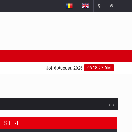
06:18:28 AM
Joi, 6 August, 2026
uselor din piata
STIRI
a de segmentele digitale