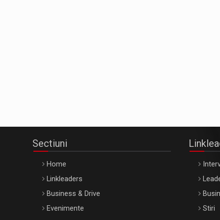
Sectiuni
Linkle
Home
Interv
Linkleaders
Leade
Business & Drive
Busin
Evenimente
Stiri