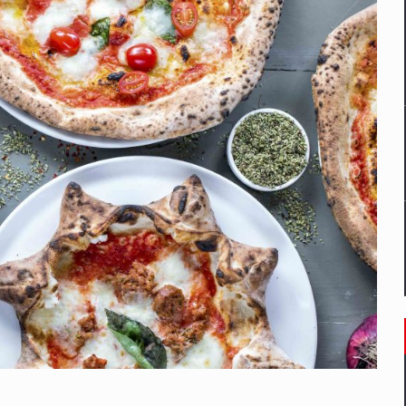
nta echipelor in criza
ES ON THE INTERNATIONAL BUSINESS SCENE
OST DIGITALIZED WHOLESALER IN ROMANIA
management a Pall-Ex, liderul pietei de transport paletizat din Romani
MBRU AL FAMILIEI: RANGE ROVER GT
il pentru comanda intr-o gama extinsa de variante atragatoare