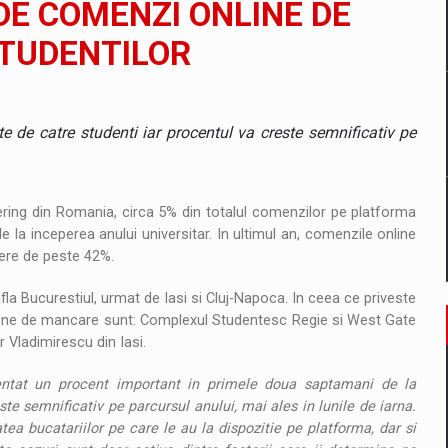
DE COMENZI ONLINE DE
STUDENTILOR
tate cibernetica pentru familie si afaceri
are pedepseste granitele?
e de catre studenti iar procentul va creste semnificativ pe
ring din Romania, circa 5% din totalul comenzilor pe platforma
 la inceperea anului universitar. In ultimul an, comenzile online
tere de peste 42%.
la Bucurestiul, urmat de Iasi si Cluj-Napoca. In ceea ce priveste
online de mancare sunt: Complexul Studentesc Regie si West Gate
Vladimirescu din Iasi.
entat un procent important in primele doua saptamani de la
te semnificativ pe parcursul anului, mai ales in lunile de iarna.
tea bucatariilor pe care le au la dispozitie pe platforma, dar si