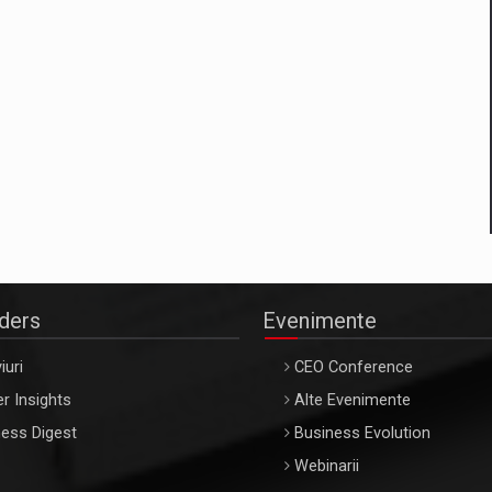
aders
Evenimente
iuri
CEO Conference
r Insights
Alte Evenimente
ess Digest
Business Evolution
Webinarii