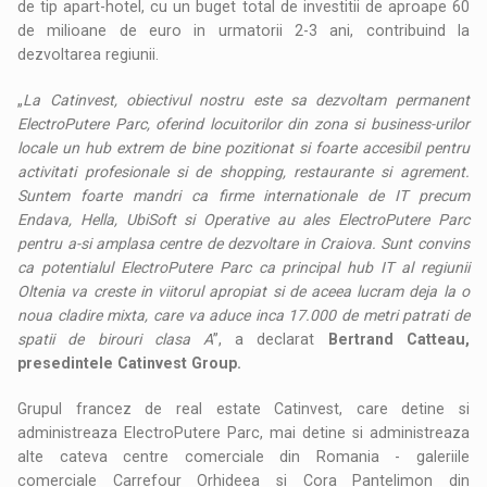
de tip apart-hotel, cu un buget total de investitii de aproape 60
de milioane de euro in urmatorii 2-3 ani, contribuind la
dezvoltarea regiunii.
„
La Catinvest, obiectivul nostru este sa dezvoltam permanent
ElectroPutere Parc, oferind locuitorilor din zona si business-urilor
locale un hub extrem de bine pozitionat si foarte accesibil pentru
activitati profesionale si de shopping, restaurante si agrement.
Suntem foarte mandri ca firme internationale de IT precum
Endava, Hella, UbiSoft si Operative au ales ElectroPutere Parc
pentru a-si amplasa centre de dezvoltare in Craiova. Sunt convins
ca potentialul ElectroPutere Parc ca principal hub IT al regiunii
Oltenia va creste in viitorul apropiat si de aceea lucram deja la o
noua cladire mixta, care va aduce inca 17.000 de metri patrati de
spatii de birouri clasa A
”, a declarat
Bertrand Catteau,
presedintele Catinvest Group.
Grupul francez de real estate Catinvest, care detine si
administreaza ElectroPutere Parc, mai detine si administreaza
alte cateva centre comerciale din Romania - galeriile
comerciale Carrefour Orhideea si Cora Pantelimon din