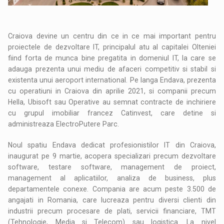
Craiova devine un centru din ce in ce mai important pentru
proiectele de dezvoltare IT, principalul atu al capitalei Olteniei
fiind forta de munca bine pregatita in domeniul IT, la care se
adauga prezenta unui mediu de afaceri competitiv si stabil si
existenta unui aeroport international. Pe langa Endava, prezenta
cu operatiuni in Craiova din aprilie 2021, si companii precum
Hella, Ubisoft sau Operative au semnat contracte de inchiriere
cu grupul imobiliar francez Catinvest, care detine si
administreaza ElectroPutere Parc.
Noul spatiu Endava dedicat profesionistilor IT din Craiova,
inaugurat pe 9 martie, acopera specializari precum dezvoltare
software, testare software, management de proiect,
management al aplicatiilor, analiza de business, plus
departamentele conexe. Compania are acum peste 3.500 de
angajati in Romania, care lucreaza pentru diversi clienti din
industrii precum procesare de plati, servicii financiare, TMT
(Tehnologie, Media si Telecom) sau logistica. La nivel