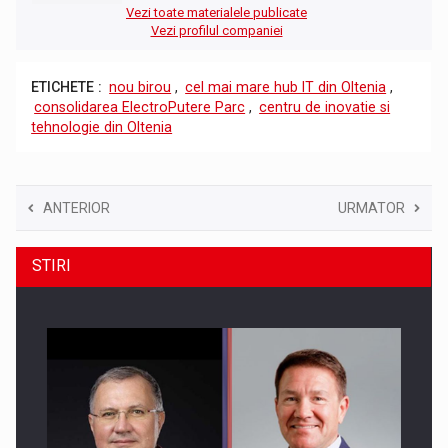
Vezi toate materialele publicate
Vezi profilul companiei
ETICHETE :
nou birou
,
cel mai mare hub IT din Oltenia
,
consolidarea ElectroPutere Parc
,
centru de inovatie si
tehnologie din Oltenia
ANTERIOR
URMATOR
STIRI