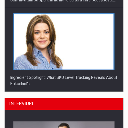
Cum invatam sa spunem nu intr-o cultura care pedepseste…
Ingredient Spotlight: What SKU Level Tracking Reveals About
Bakuchiol's…
INTERVIURI