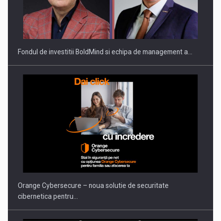
Fondul de investitii BoldMind si echipa de management a…
Orange Cybersecure – noua solutie de securitate
cibernetica pentru…