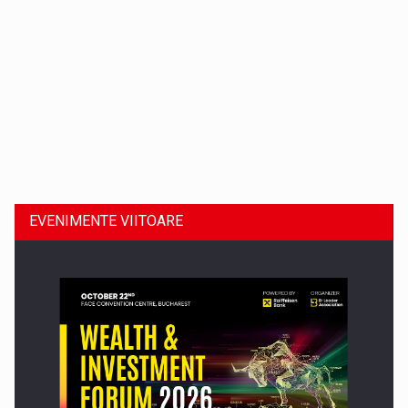
Dinu Bumbacea revine in PwC Romania ca Partener si…
EVENIMENTE VIITOARE
Comunicat de presa: Joburile part-time reincep sa intre pe…