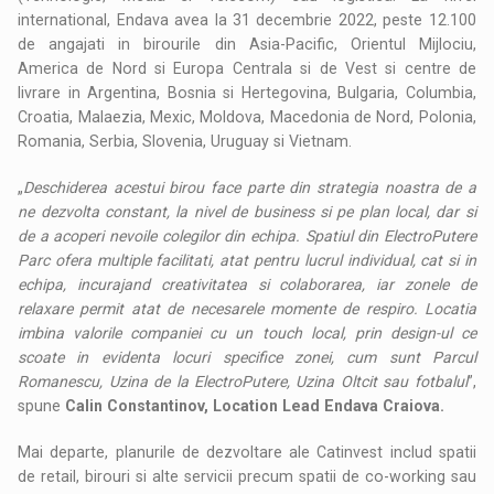
international, Endava avea la 31 decembrie 2022, peste 12.100
de angajati in birourile din Asia-Pacific, Orientul Mijlociu,
America de Nord si Europa Centrala si de Vest si centre de
livrare in Argentina, Bosnia si Hertegovina, Bulgaria, Columbia,
Croatia, Malaezia, Mexic, Moldova, Macedonia de Nord, Polonia,
Romania, Serbia, Slovenia, Uruguay si Vietnam.
„
Deschiderea acestui birou face parte din strategia noastra de a
ne dezvolta constant, la nivel de business si pe plan local, dar si
de a acoperi nevoile colegilor din echipa. Spatiul din ElectroPutere
Parc ofera multiple facilitati, atat pentru lucrul individual, cat si in
echipa, incurajand creativitatea si colaborarea, iar zonele de
relaxare permit atat de necesarele momente de respiro. Locatia
imbina valorile companiei cu un touch local, prin design-ul ce
scoate in evidenta locuri specifice zonei, cum sunt Parcul
Romanescu, Uzina de la ElectroPutere, Uzina Oltcit sau fotbalul
”,
spune
Calin Constantinov, Location Lead Endava Craiova.
Mai departe, planurile de dezvoltare ale Catinvest includ spatii
de retail, birouri si alte servicii precum spatii de co-working sau