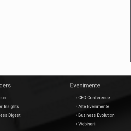
aders
Evenimente
iuri
CEO Conference
r Insights
Alte Evenimente
ess Digest
Business Evolution
Webinarii