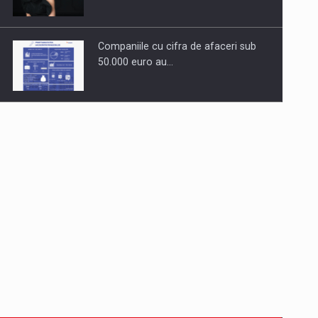
Companiile cu cifra de afaceri sub
50.000 euro au…
Dinu Bumbacea revine in PwC
Romania ca Partener si…
Comunicat de presa: Joburile part-
time reincep sa intre pe…