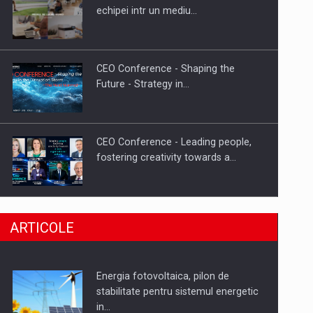
Hard Enduro Piatra Craiului 2026,
echipei intr un mediu…
fueled by benzinariile RO…
CEO Conference - Shaping the
Future - Strategy in…
CEO Conference - Leading people,
fostering creativity towards a…
CEO Conference - Shaping The
ARTICOLE
Future - Technology and…
Energia fotovoltaica, pilon de
Webinar - Business Evolution-
stabilitate pentru sistemul energetic
RETHINK STRATEGY-Finantare
in…