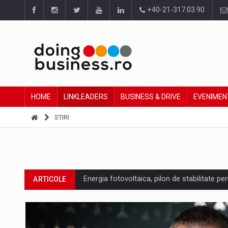
+40-21-317.03.90
HOME
LINKLEADERS
BUSINESS & DRIVE
EVENIMEN
STIRI
Energia fotovoltaica, pilon de stabilitate pe
ARTICOLE
Cum invatam sa spunem nu intr-o cultura c
ARTICOLE
Ingredient Spotlight: What SKU Level Track
ARTICOLE