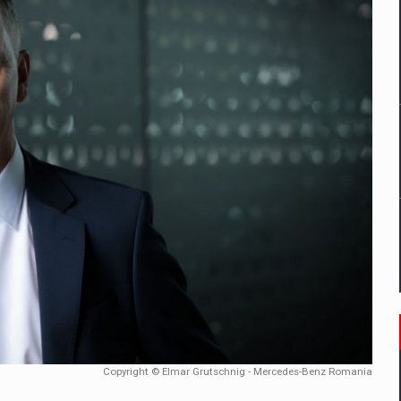
un noilor reglementari UE privind ambalajele pot risca retragerea prod
ES ON THE INTERNATIONAL BUSINESS SCENE
OST DIGITALIZED WHOLESALER IN ROMANIA
 benzinariile RO concept OSCAR – peste 500 de participanti
management a Pall-Ex, liderul pietei de transport paletizat din Romani
MBRU AL FAMILIEI: RANGE ROVER GT
Copyright © Elmar Grutschnig - Mercedes-Benz Romania