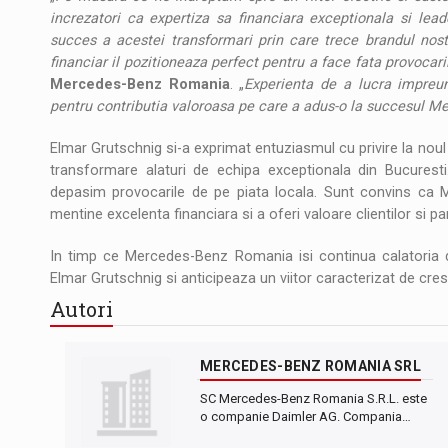
increzatori ca expertiza sa financiara exceptionala si lea
succes a acestei transformari prin care trece brandul no
financiar il pozitioneaza perfect pentru a face fata provocari
Mercedes-Benz Romania
. „
Experienta de a lucra impreun
pentru contributia valoroasa pe care a adus-o la succesul 
Elmar Grutschnig si-a exprimat entuziasmul cu privire la noul
transformare alaturi de echipa exceptionala din Bucuresti
depasim provocarile de pe piata locala. Sunt convins ca 
mentine excelenta financiara si a oferi valoare clientilor si par
In timp ce Mercedes-Benz Romania isi continua calatoria de
Elmar Grutschnig si anticipeaza un viitor caracterizat de cre
Autori
MERCEDES-BENZ ROMANIA SRL
SC Mercedes-Benz Romania S.R.L. este
o companie Daimler AG. Compania…