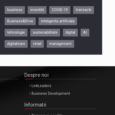
business
investitii
COVID-19
tranzactii
Be Inspired. Make it Happen!,
Business&Drive
inteligenta artificiala
ARTEMIS LETO, ORADEA, 8
Octombrie
tehnologie
sustenabilitate
digital
AI
Oradea – 8 Oct 2026
digitalizare
retail
management
Despre noi
LinkLeaders
Business Development
Informatii