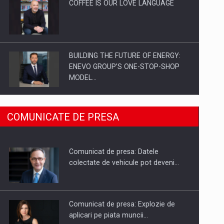
COFFEE IS OUR LOVE LANGUAGE
BUILDING THE FUTURE OF ENERGY:
ENEVO GROUP’S ONE-STOP-SHOP
MODEL…
ROOTED IN ROMANIA, BUILT TO
COMUNICATE DE PRESA
DELIVER TECHNOLOGY FOR THE…
Comunicat de presa: Datele
PUTTING ROMANIAN CORPORATE
colectate de vehicule pot deveni…
COMPANIES ON THE INTERNATIONAL
BUSINESS SCENE
Comunicat de presa: Explozie de
aplicari pe piata muncii…