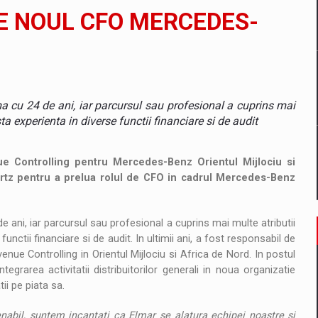
il pentru comanda intr-o gama extinsa de variante atragatoare
E NOUL CFO MERCEDES-
 Demand
 cu 24 de ani, iar parcursul sau profesional a cuprins mai
ta experienta in diverse functii financiare si de audit
ue Controlling pentru Mercedes-Benz Orientul Mijlociu si
Wurtz pentru a prelua rolul de CFO in cadrul Mercedes-Benz
ani, iar parcursul sau profesional a cuprins mai multe atributii
unctii financiare si de audit. In ultimii ani, a fost responsabil de
enue Controlling in Orientul Mijlociu si Africa de Nord. In postul
tegrarea activitatii distribuitorilor generali in noua organizatie
ii pe piata sa.
nabil, suntem incantati ca Elmar se alatura echipei noastre si