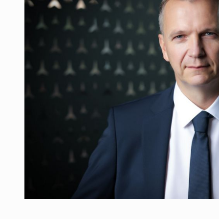
Producatorii si comerciantii care nu se sup
ARTICOLE
LEADERSHIP IN MISCARE
INTERVIURI
CU BATERIILE PERMANENT INCARCATE
INTERVIURI
PUTTING ROMANIAN CORPORATE COMPANI
INTERVIURI
OUR EDGE WILL COME FROM BEING THE M
INTERVIURI
COFFEE IS OUR LOVE LANGUAGE
INTERVIURI
Hard Enduro Piatra Craiului 2026, fueled by
STIRI
Fondul de investitii BoldMind si echipa de 
STIRI
RANGE ROVER DEZVALUIE AL CINCILEA ME
STIRI