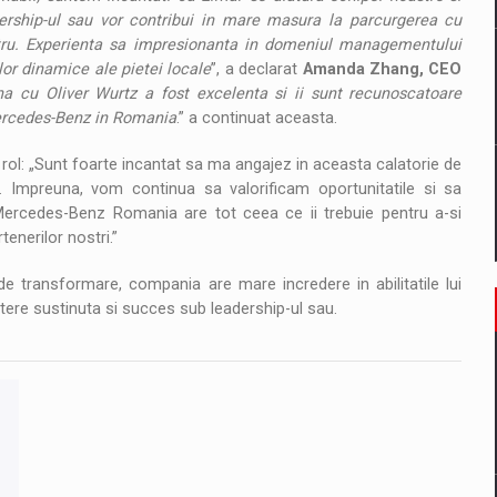
dership-ul sau vor contribui in mare masura la parcurgerea cu
stru. Experienta sa impresionanta in domeniul managementului
lor dinamice ale pietei locale
”, a declarat
Amanda Zhang, CEO
a cu Oliver Wurtz a fost excelenta si ii sunt recunoscatoare
Mercedes-Benz in Romania
.” a continuat aceasta.
 rol: „Sunt foarte incantat sa ma angajez in aceasta calatorie de
. Impreuna, vom continua sa valorificam oportunitatile si sa
Mercedes-Benz Romania are tot ceea ce ii trebuie pentru a-si
tenerilor nostri.”
 transformare, compania are mare incredere in abilitatile lui
stere sustinuta si succes sub leadership-ul sau.