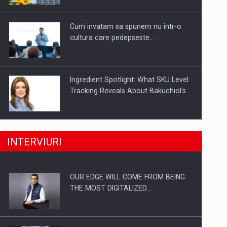
Investitii Digitalizare
Cum invatam sa spunem nu intr-o
cultura care pedepseste…
Ingredient Spotlight: What SKU Level
Tracking Reveals About Bakuchiol's…
Producatorii si comerciantii care nu
INTERVIURI
se supun noilor reglementari…
OUR EDGE WILL COME FROM BEING
Proteinmaxxing and the Future of
THE MOST DIGITALIZED…
Protein Demand