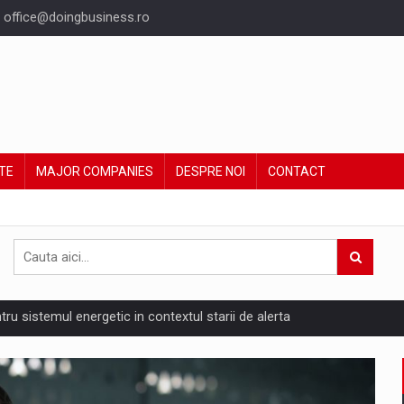
office@doingbusiness.ro
TE
MAJOR COMPANIES
DESPRE NOI
CONTACT
ntru sistemul energetic in contextul starii de alerta
are pedepseste granitele?
ing Reveals About Bakuchiol's Evolution