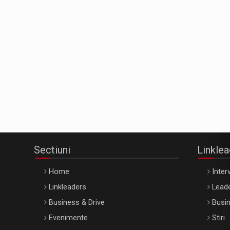
Sectiuni
Linkle
Home
Interv
Linkleaders
Leade
Business & Drive
Busin
Evenimente
Stiri