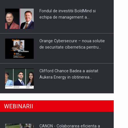
Fondul de investitii BoldMind si
uselor din piata
echipa de management a…
Orange Cybersecure – noua solutie
de securitate cibernetica pentru…
Clifford Chance Badea a asistat
Aukera Energy in obtinerea…
SAPTE PERSONALITATI DIN MEDIUL
a, preiau compania intr-o tranzactie de peste 25…
WEBINARII
DE AFACERI, ACADEMIC SI
INSTITUTIONAL…
CANON - Colaborarea eficienta a