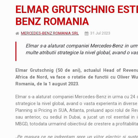
Noul Mercedes-Benz VLE este acum disponib
STIRI
ELMAR GRUTSCHNIG EST
JAECOO 5 SHS-H a ajuns in Romania
STIRI
BENZ ROMANIA
Proteinmaxxing and the Future of Protein
ARTICOLE
MERCEDES-BENZ ROMANIA SRL
31 Jul 2023
Elmar s-a alaturat companiei Mercedes-Benz in urma
multe atributii strategice la nivel global, avand o vas
Elmar Grutschnig (50 de ani), actualul Head of Reven
Africa de Nord, va face o rotatie de functii cu Oliver 
Romania, de la 1 august 2023.
Elmar s-a alaturat companiei Mercedes-Benz in urma cu 24 de 
strategice la nivel global, avand o vasta experienta in diverse f
Planning si Pricing in SUA, Atlanta, preluand apoi rolul de Rev
sau anterior, cu sediul in Dubai, a jucat un rol esential in in
MBGD, totodata urmarind obiectivul de crestere a profitabilitat
„
Pe masura ce ne indreptam spre un viitor electric si suste