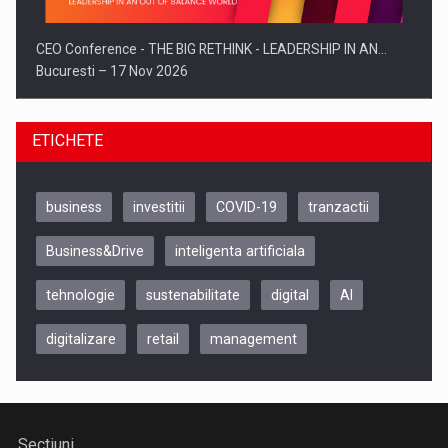
CEO Conference - THE BIG RETHINK - LEADERSHIP IN AN…
Bucuresti – 17 Nov 2026
ETICHETE
business
investitii
COVID-19
tranzactii
Business&Drive
inteligenta artificiala
tehnologie
sustenabilitate
digital
AI
digitalizare
retail
management
Be Inspired. Make it Happen!, CLUJ, 9 Decembrie
Cluj-Napoca – 9 Dec 2026
Sectiuni