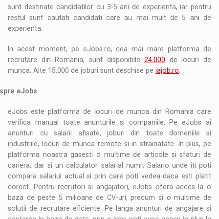
sunt destinate candidatilor cu 3-5 ani de experienta, iar pentru
restul sunt cautati candidati care au mai mult de 5 ani de
experienta.
In acest moment, pe eJobs.ro, cea mai mare platforma de
recrutare din Romania, sunt disponibile
24.000
de locuri de
munca. Alte 15.000 de joburi sunt deschise pe
iajob.ro
.
spre eJobs
eJobs este platforma de locuri de munca din Romania care
verifica manual toate anunturile si companiile. Pe eJobs ai
anunturi cu salarii afisate, joburi din toate domeniile si
industriile, locuri de munca remote si in strainatate. In plus, pe
platforma noastra gasesti o multime de articole si sfaturi de
cariera, dar si un calculator salarial numit Salario unde iti poti
compara salariul actual si prin care poti vedea daca esti platit
corect. Pentru recrutori si angajatori, eJobs ofera acces la o
baza de peste 5 milioane de CV-uri, precum si o multime de
solutii de recrutare eficiente. Pe langa anunturi de angajare si
cautarea in baza de date, prin eJobs poti avea acces in plus la