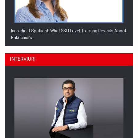
Ingredient Spotlight: What SKU Level Tracking Reveals About
Bakuchiol's…
INTERVIURI
Producatorii si comerciantii care nu se supun noilor
reglementari…