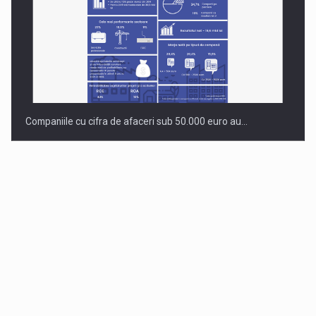
Companiile cu cifra de afaceri sub 50.000 euro au…
Dinu Bumbacea revine in PwC Romania ca Partener si…