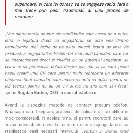
superioare) si care isi doresc sa se angajeze rapid, fara a
mai trece prin pasii traditionali ai unui proces de
recrutare.
„Una dintre marile dorinte ale candidatilor este aceea de a putea
intra in legatura direct cu angajatorul, iar asta vine dintr-o
nemultumire mai veche de pe piata muncii, legata de lipsa de
feedback a angajatorilor. Vedem tot mai multi candidati care vor
sa interactioneze direct si imediat cu un potential angajator, sa
ceara si sa primeasca detalii despre job, dar si sa sara peste
pasul crearii unui CV, care, pentru multi, reprezinta un adevarat
obstacol. Sunt candidati care uneori renunta sa aplice pentru un
job tocmai pentru nu au un CV si nici nu stiu cum sa-l faca”,
spune
Bogdan Badea, CEO in cadrul eJobs.ro.
Avand la dispozitie metode de contact precum telefon,
Whatsapp sau Telegram, procesul de aplicare se simplifica in
mod considerabil. In acelasi timp, si pentru recrutorii care au
nevoie imediata de candidati este mai usor sa ajunga la ei si sa
stabileasca pasii necesari interviului.
„Vorbim in primul rand