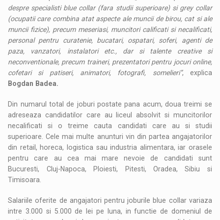
despre specialisti blue collar (fara studii superioare) si grey collar
(ocupatii care combina atat aspecte ale muncii de birou, cat si ale
muncii fizice), precum meseriasi, muncitori calificati si necalificati,
personal pentru curatenie, bucatari, ospatari, soferi, agenti de
paza, vanzatori, instalatori etc., dar si talente creative si
neconventionale, precum traineri, prezentatori pentru jocuri online,
cofetari si patiseri, animatori, fotografi, somelieri”
, explica
Bogdan Badea.
Din numarul total de joburi postate pana acum, doua treimi se
adreseaza candidatilor care au liceul absolvit si muncitorilor
necalificati si o treime cauta candidati care au si studii
superioare. Cele mai multe anunturi vin din partea angajatorilor
din retail, horeca, logistica sau industria alimentara, iar orasele
pentru care au cea mai mare nevoie de candidati sunt
Bucuresti, Cluj-Napoca, Ploiesti, Pitesti, Oradea, Sibiu si
Timisoara.
Salariile oferite de angajatori pentru joburile blue collar variaza
intre 3.000 si 5.000 de lei pe luna, in functie de domeniul de