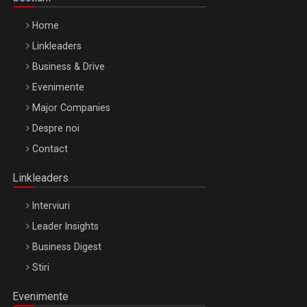
Home
Linkleaders
Business & Drive
Evenimente
Major Companies
Be Inspired. Make it Happen!, ARTEMIS LETO, ORADEA, 8
Despre noi
Octombrie
Contact
Oradea – 8 Oct 2026
Linkleaders
Interviuri
Leader Insights
Business Digest
Stiri
Evenimente