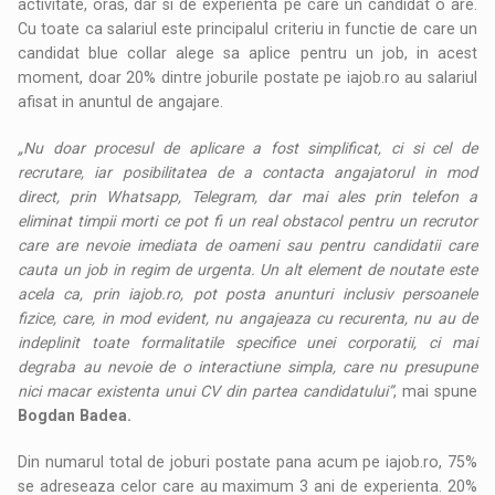
activitate, oras, dar si de experienta pe care un candidat o are.
Cu toate ca salariul este principalul criteriu in functie de care un
candidat blue collar alege sa aplice pentru un job, in acest
moment, doar 20% dintre joburile postate pe iajob.ro au salariul
afisat in anuntul de angajare.
„Nu doar procesul de aplicare a fost simplificat, ci si cel de
recrutare, iar posibilitatea de a contacta angajatorul in mod
direct, prin Whatsapp, Telegram, dar mai ales prin telefon a
eliminat timpii morti ce pot fi un real obstacol pentru un recrutor
care are nevoie imediata de oameni sau pentru candidatii care
cauta un job in regim de urgenta. Un alt element de noutate este
acela ca, prin iajob.ro, pot posta anunturi inclusiv persoanele
fizice, care, in mod evident, nu angajeaza cu recurenta, nu au de
indeplinit toate formalitatile specifice unei corporatii, ci mai
degraba au nevoie de o interactiune simpla, care nu presupune
nici macar existenta unui CV din partea candidatului”
, mai spune
Bogdan Badea.
Din numarul total de joburi postate pana acum pe iajob.ro, 75%
se adreseaza celor care au maximum 3 ani de experienta. 20%