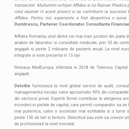
tranzactiei. Multumim echipei Affidea si lui Razvan Predica 
rolul asumat in acest proiect si sa contribuim la succesul tr
Affidea. Pentru noi, experienta a fost deopotriva o sursa
Dumitrescu, Partener Coordonator Consultanta Financiar
Affidea Romania, unul dintre cei mai mari jucatori din piata d
analize de laborator si consultatii medicale, prin 53 de cen
angajati si peste 2 milioane de pacienti anual. La nivel eu
integrate si este prezenta in 15 tari.
Reteaua MedEuropa, infiintata in 2018 de Telemos Capital 
angajati.
Deloitte
furnizeaza la nivel global servicii de audit, consul
managementul riscului catre aproximativ 90% din companiile 
din sectorul privat. Expertii firmei contribuie la atingerea u
increderii in pietele de capital, care permit companiilor sa 
mai puternica, catre o societate mai echitabila si o lume s
peste 150 de tari si teritorii. Obiectivul sau este sa creeze u
de profesionisti la nivel mondial.