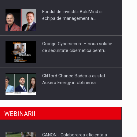
Fondul de investitii BoldMind si
uselor din piata
echipa de management a…
Orange Cybersecure – noua solutie
de securitate cibernetica pentru…
Clifford Chance Badea a asistat
Aukera Energy in obtinerea…
SAPTE PERSONALITATI DIN MEDIUL
a, preiau compania intr-o tranzactie de peste 25…
WEBINARII
DE AFACERI, ACADEMIC SI
INSTITUTIONAL…
CANON - Colaborarea eficienta a