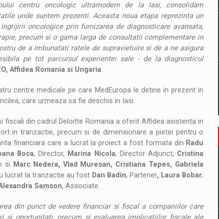
noului centru oncologic ultramodern de la Iasi, consolidam
atile unde suntem prezenti. Aceasta noua etapa reprezinta un
ingrijirii oncologice prin furnizarea de diagnosticare avansata,
erapie, precum si o gama larga de consultatii complementare in
stru de a imbunatati ratele de supravietuire si de a ne asigura
esibila pe tot parcursul experientei sale - de la diagnosticul
O, Affidea Romania si Ungaria
.
atru centre medicale pe care MedEuropa le detine in prezent in
cilea, care urmeaza sa fie deschis in Iasi.
i fiscali din cadrul Deloitte Romania a oferit Affidea asistenta in
uport in tranzactie, precum si de dimensionare a pietei pentru o
anta financiara care a lucrat la proiect a fost formata din
Radu
oana Boca
, Director,
Marina Nicola
, Director Adjunct,
Cristina
m si
Marc Nedera, Vlad Muresan, Cristiana Tepes, Gabriela
 lucrat la tranzactie au fost
Dan Badin
, Partener
, Laura Bobar
,
 Alexandra Samson
, Associate.
area din punct de vedere financiar si fiscal a companiilor care
ri si oportunitati, precum si evaluarea implicatiilor fiscale ale