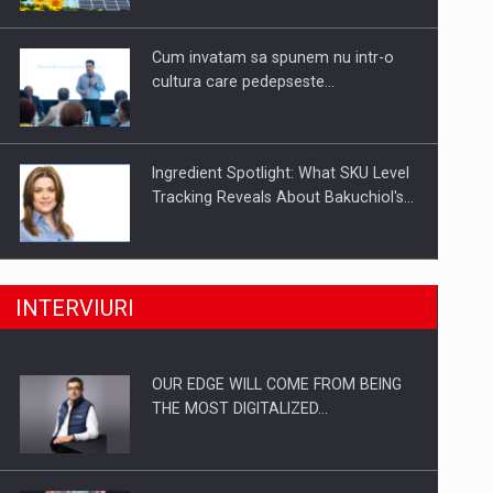
Investitii Digitalizare
Cum invatam sa spunem nu intr-o
cultura care pedepseste…
Ingredient Spotlight: What SKU Level
Tracking Reveals About Bakuchiol's…
Producatorii si comerciantii care nu
INTERVIURI
se supun noilor reglementari…
OUR EDGE WILL COME FROM BEING
Proteinmaxxing and the Future of
THE MOST DIGITALIZED…
Protein Demand