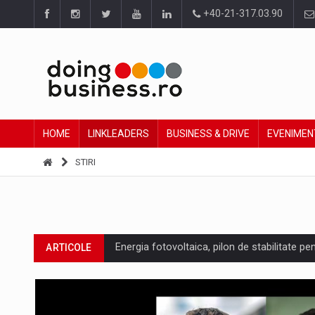
+40-21-317.03.90
HOME
LINKLEADERS
BUSINESS & DRIVE
EVENIMEN
STIRI
Energia fotovoltaica, pilon de stabilitate pe
ARTICOLE
Cum invatam sa spunem nu intr-o cultura c
ARTICOLE
Ingredient Spotlight: What SKU Level Track
ARTICOLE