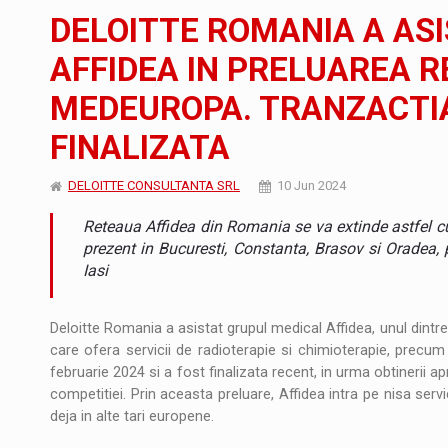
Noul Mercedes-Benz VLE este acum disponib
STIRI
DELOITTE ROMANIA A AS
JAECOO 5 SHS-H a ajuns in Romania
STIRI
AFFIDEA IN PRELUAREA R
MEDEUROPA. TRANZACTIA
Proteinmaxxing and the Future of Protein
ARTICOLE
FINALIZATA
DELOITTE CONSULTANTA SRL
10 Jun 2024
Reteaua Affidea din Romania se va extinde astfel c
prezent in Bucuresti, Constanta, Brasov si Oradea, 
Iasi
Deloitte Romania a asistat grupul medical Affidea, unul dintre l
care ofera servicii de radioterapie si chimioterapie, precum
februarie 2024 si a fost finalizata recent, in urma obtinerii a
competitiei. Prin aceasta preluare, Affidea intra pe nisa serv
deja in alte tari europene.