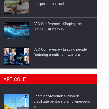
Hard Enduro Piatra Craiului 2026,
echipei intr un mediu…
fueled by benzinariile RO…
CEO Conference - Shaping the
Future - Strategy in…
CEO Conference - Leading people,
fostering creativity towards a…
CEO Conference - Shaping The
ARTICOLE
Future - Technology and…
Energia fotovoltaica, pilon de
Webinar - Business Evolution-
stabilitate pentru sistemul energetic
RETHINK STRATEGY-Finantare
in…