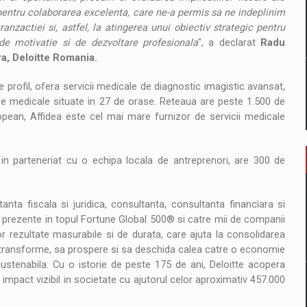
pentru colaborarea excelenta, care ne-a permis sa ne indeplinim
anzactiei si, astfel, la atingerea unui obiectiv strategic pentru
 de motivatie si de dezvoltare profesionala
", a declarat
Radu
a, Deloitte Romania.
e profil, ofera servicii medicale de diagnostic imagistic avansat,
tre medicale situate in 27 de orase. Reteaua are peste 1.500 de
ropean, Affidea este cel mai mare furnizor de servicii medicale
in parteneriat cu o echipa locala de antreprenori, are 300 de
tanta fiscala si juridica, consultanta, consultanta financiara si
prezente in topul Fortune Global 500® si catre mii de companii
nor rezultate masurabile si de durata, care ajuta la consolidarea
se transforme, sa prospere si sa deschida calea catre o economie
ustenabila. Cu o istorie de peste 175 de ani, Deloitte acopera
n impact vizibil in societate cu ajutorul celor aproximativ 457.000