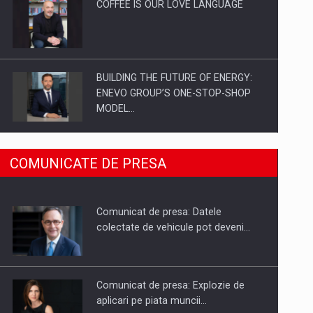
COFFEE IS OUR LOVE LANGUAGE
BUILDING THE FUTURE OF ENERGY:
ENEVO GROUP’S ONE-STOP-SHOP
MODEL…
ROOTED IN ROMANIA, BUILT TO
COMUNICATE DE PRESA
DELIVER TECHNOLOGY FOR THE…
Comunicat de presa: Datele
PUTTING ROMANIAN CORPORATE
colectate de vehicule pot deveni…
COMPANIES ON THE INTERNATIONAL
BUSINESS SCENE
Comunicat de presa: Explozie de
aplicari pe piata muncii…