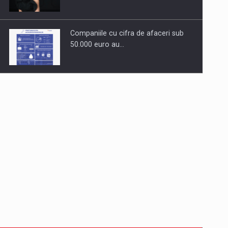
Companiile cu cifra de afaceri sub
50.000 euro au…
Dinu Bumbacea revine in PwC
Romania ca Partener si…
Comunicat de presa: Joburile part-
time reincep sa intre pe…