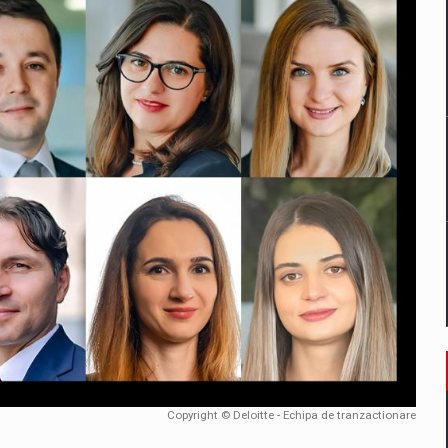
un noilor reglementari UE privind ambalajele pot risca retragerea prod
ES ON THE INTERNATIONAL BUSINESS SCENE
OST DIGITALIZED WHOLESALER IN ROMANIA
 benzinariile RO concept OSCAR – peste 500 de participanti
management a Pall-Ex, liderul pietei de transport paletizat din Romani
MBRU AL FAMILIEI: RANGE ROVER GT
Copyright © Deloitte - Echipa de tranzactionare