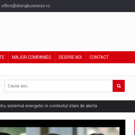
office@doingbusiness.ro
TE
MAJOR COMPANIES
DESPRE NOI
CONTACT
ntru sistemul energetic in contextul starii de alerta
are pedepseste granitele?
ing Reveals About Bakuchiol's Evolution