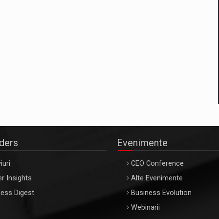
aders
Evenimente
iuri
CEO Conference
r Insights
Alte Evenimente
ess Digest
Business Evolution
Webinarii