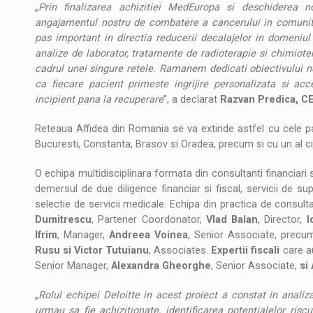
„
Prin finalizarea achizitiei MedEuropa si deschiderea 
angajamentul nostru de combatere a cancerului in comunit
pas important in directia reducerii decalajelor in domeniul 
analize de laborator, tratamente de radioterapie si chimiot
cadrul unei singure retele. Ramanem dedicati obiectivului no
ca fiecare pacient primeste ingrijire personalizata si acc
incipient pana la recuperare
”, a declarat
Razvan Predica, CE
Reteaua Affidea din Romania se va extinde astfel cu cele p
Bucuresti, Constanta, Brasov si Oradea, precum si cu un al cin
O echipa multidisciplinara formata din consultanti financiari s
demersul de due diligence financiar si fiscal, servicii de s
selectie de servicii medicale. Echipa din practica de consult
Dumitrescu
, Partener Coordonator,
Vlad Balan
, Director,
I
Ifrim
, Manager,
Andreea Voinea
, Senior Associate, precu
Rusu si Victor Tutuianu
, Associates.
Expertii fiscali
care au
Senior Manager,
Alexandra Gheorghe
, Senior Associate,
si
„
Rolul echipei Deloitte in acest proiect a constat in analiz
urmau sa fie achizitionate, identificarea potentialelor riscu