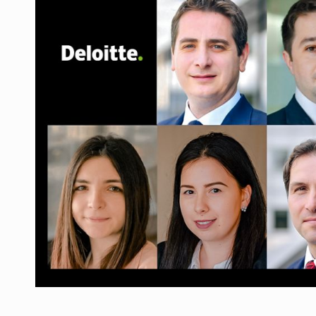
Producatorii si comerciantii care nu se sup
ARTICOLE
LEADERSHIP IN MISCARE
INTERVIURI
CU BATERIILE PERMANENT INCARCATE
INTERVIURI
PUTTING ROMANIAN CORPORATE COMPANI
INTERVIURI
OUR EDGE WILL COME FROM BEING THE M
INTERVIURI
COFFEE IS OUR LOVE LANGUAGE
INTERVIURI
Hard Enduro Piatra Craiului 2026, fueled by
STIRI
Fondul de investitii BoldMind si echipa de 
STIRI
RANGE ROVER DEZVALUIE AL CINCILEA ME
STIRI