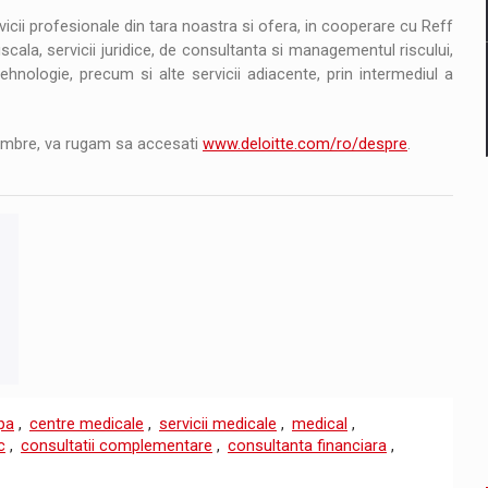
icii profesionale din tara noastra si ofera, in cooperare cu Reff
fiscala, servicii juridice, de consultanta si managementul riscului,
tehnologie, precum si alte servicii adiacente, prin intermediul a
membre, va rugam sa accesati
www.deloitte.com/ro/despre
.
pa
,
centre medicale
,
servicii medicale
,
medical
,
c
,
consultatii complementare
,
consultanta financiara
,