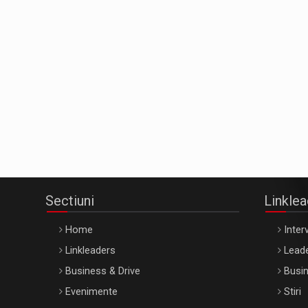
Sectiuni
Linkle
Home
Interv
Linkleaders
Leade
Business & Drive
Busin
Evenimente
Stiri