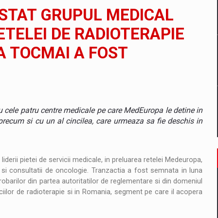
il pentru comanda intr-o gama extinsa de variante atragatoare
ISTAT GRUPUL MEDICAL
ETELEI DE RADIOTERAPIE
 TOCMAI A FOST
 Demand
u cele patru centre medicale pe care MedEuropa le detine in
precum si cu un al cincilea, care urmeaza sa fie deschis in
iderii pietei de servicii medicale, in preluarea retelei Medeuropa,
 si consultatii de oncologie. Tranzactia a fost semnata in luna
probarilor din partea autoritatilor de reglementare si din domeniul
iciilor de radioterapie si in Romania, segment pe care il acopera