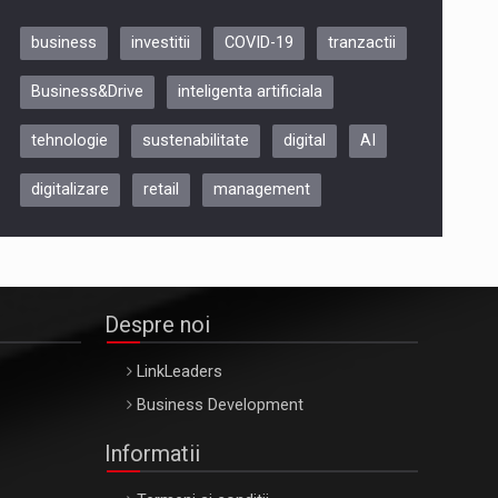
business
investitii
COVID-19
tranzactii
Be Inspired. Make it Happen!,
Business&Drive
inteligenta artificiala
ARTEMIS LETO, ORADEA, 8
Octombrie
tehnologie
sustenabilitate
digital
AI
Oradea – 8 Oct 2026
digitalizare
retail
management
Despre noi
LinkLeaders
Business Development
Informatii