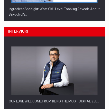
Ingredient Spotlight: What SKU Level Tracking Reveals About
Bakuchiol's…
INTERVIURI
Producatorii si comerciantii care nu se supun noilor
reglementari…
OUR EDGE WILL COME FROM BEING THE MOST DIGITALIZED…