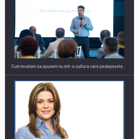
Webinar - Business Evolution-RETHINK STRATEGY-Finantare
Investitii Digitalizare
Cum invatam sa spunem nu intr-o cultura care pedepseste…