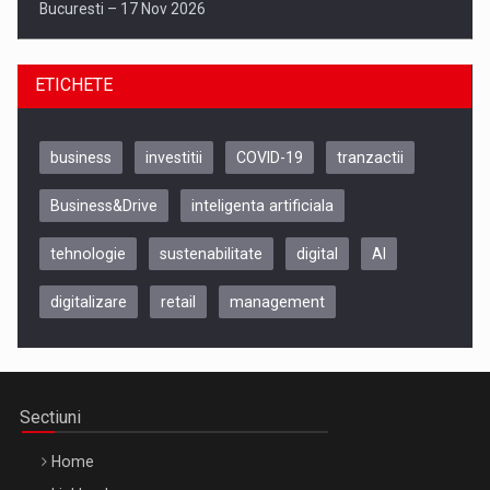
Bucuresti – 17 Nov 2026
ETICHETE
business
investitii
COVID-19
tranzactii
Business&Drive
inteligenta artificiala
tehnologie
sustenabilitate
digital
AI
digitalizare
retail
management
Be Inspired. Make it Happen!, CLUJ, 9 Decembrie
Cluj-Napoca – 9 Dec 2026
Sectiuni
Home