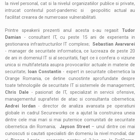
la nivel personal, cat si la nivelul organizatiilor publice si private,
intrucat contextul post-pandemic si geopolitic actual au
facilitat crearea de numeroase vulnerabilitati.
Printre speakerii prezenti anul acesta s-au regasit
Tudor
Damian
- consultant IT, cu peste 15 ani de experienta in
gestionarea infrastructurilor IT complexe;
Sebastian Avarvarei
- manager de securitate informatica, ce lucreaza de peste 20
de ani in domeniul IT si al securitatii, fapt ce ii confera o viziune
unica si multifatetata asupra provocarilor actuale in materie de
securitate;
Ioan Constantin
- expert in securitate cibernetica la
Orange Romania, ce detine cunostinte aprofundate despre
toate tehnologiile de securitate IT si sistemele de management;
Chris Dale
- pasionat de IT, specializat in servicii ofensive,
managementul suprafetei de atac si consultanta cibernetica;
Andrei Iordan
- director de analiza avansata pe operatiuni
globale in cadrul Secureworks ce a ajutat la construirea uneia
dintre cele mai mari si mai puternice comunitati de securitate
cibernetica din Romania;
Jayson Street
– unul dintre cei mai
cunoscuti si cautati specialisti din domeniu la nivel mondial; dar