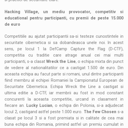
Hacking Village, un mediu provocator, competitiv si
educational pentru participanti, cu premii de peste 15.000
de euro
Competitiile au ajutat participantii sa-si testeze cunostintele in
securitate cibernetica si sa dobandeasca unele noi. In acest
sens, pe locul 1 la DefCamp Capture the Flag (D-CTF),
competitia cu traditie care atrage anual cei mai multi
participanti, s-a clasat
Wreck the Line
, o echipa mixta din punct
de vedere al nationalitatilor ce a castigat 1.500 de euro. Din
aceasta echipa au facut parte si romani, unul dintre participanti
fiind membru al echipei Romaniei la Campionatul European de
Securitate Cibernetica. Echipa Wreck the Line a castigat si
ultima editie a D-CTF, iar membrii au fost in mod constant
concurenti la aceasta competitie, urcand in clasament in
fiecare an.
Lucky Lucian
, o echipa din Polonia, si-a adjudecat
locul 2, castigand astfel peste 1.000 euro.
The Few Chosen
s-a
clasat pe locul 3 si a fost premiata si in calitate de cea mai
buna echipa din Romania, primind astfel un premiu cumulat in