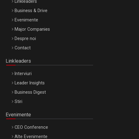
Linkleaders
Business & Drive
Evenimente
Major Companies
Be Inspired. Make it Happen!, ARTEMIS LETO, ORADEA, 8
Despre noi
Octombrie
Contact
Oradea – 8 Oct 2026
Linkleaders
Interviuri
Leader Insights
Business Digest
Stiri
Evenimente
CEO Conference
Alte Evenimente