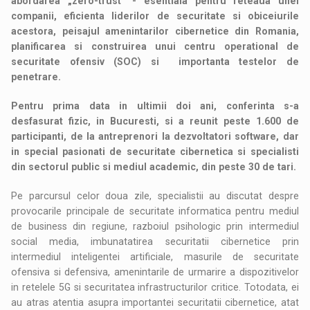
abordarea „zero-trust” - esentiala pentru reteaua unei
companii, eficienta liderilor de securitate si obiceiurile
acestora, peisajul amenintarilor cibernetice din Romania,
planificarea si construirea unui centru operational de
securitate ofensiv (SOC) si importanta testelor de
penetrare.
Pentru prima data in ultimii doi ani, conferinta s-a
desfasurat fizic, in Bucuresti, si a reunit peste 1.600 de
participanti, de la antreprenori la dezvoltatori software, dar
in special pasionati de securitate cibernetica si specialisti
din sectorul public si mediul academic, din peste 30 de tari.
Pe parcursul celor doua zile, specialistii au discutat despre
provocarile principale de securitate informatica pentru mediul
de business din regiune, razboiul psihologic prin intermediul
social media, imbunatatirea securitatii cibernetice prin
intermediul inteligentei artificiale, masurile de securitate
ofensiva si defensiva, amenintarile de urmarire a dispozitivelor
in retelele 5G si securitatea infrastructurilor critice. Totodata, ei
au atras atentia asupra importantei securitatii cibernetice, atat