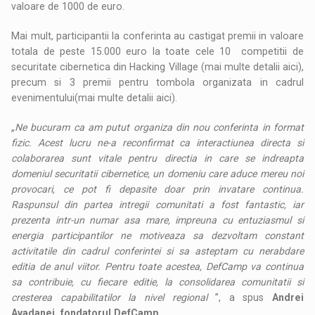
valoare de 1000 de euro.
Mai mult, participantii la conferinta au castigat premii in valoare
totala de peste 15.000 euro la toate cele 10 competitii de
securitate cibernetica din Hacking Village (mai multe detalii aici),
precum si 3 premii pentru tombola organizata in cadrul
evenimentului(mai multe detalii aici).
„
Ne bucuram ca am putut organiza din nou conferinta in format
fizic. Acest lucru ne-a reconfirmat ca interactiunea directa si
colaborarea sunt vitale pentru directia in care se indreapta
domeniul securitatii cibernetice, un domeniu care aduce mereu noi
provocari, ce pot fi depasite doar prin invatare continua.
Raspunsul din partea intregii comunitati a fost fantastic, iar
prezenta intr-un numar asa mare, impreuna cu entuziasmul si
energia participantilor ne motiveaza sa dezvoltam constant
activitatile din cadrul conferintei si sa asteptam cu nerabdare
editia de anul viitor. Pentru toate acestea, DefCamp va continua
sa contribuie, cu fiecare editie, la consolidarea comunitatii si
cresterea capabilitatilor la nivel regional
”, a spus
Andrei
Avadanei, fondatorul DefCamp
.