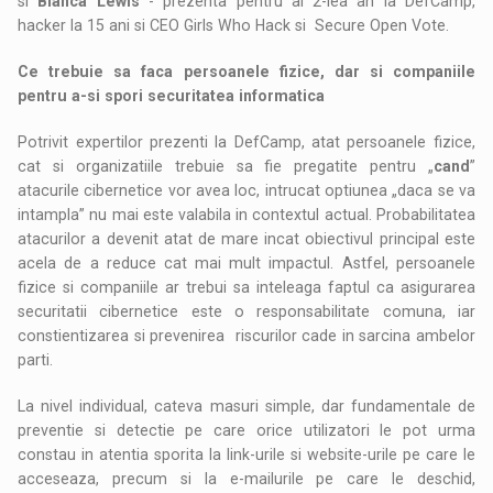
si
Bianca Lewis
- prezenta pentru al 2-lea an la DefCamp,
hacker la 15 ani si CEO Girls Who Hack si Secure Open Vote.
Ce trebuie sa faca persoanele fizice, dar si companiile
pentru a-si spori securitatea informatica
Potrivit expertilor prezenti la DefCamp, atat persoanele fizice,
cat si organizatiile trebuie sa fie pregatite pentru „
cand
”
atacurile cibernetice vor avea loc, intrucat optiunea „daca se va
intampla” nu mai este valabila in contextul actual. Probabilitatea
atacurilor a devenit atat de mare incat obiectivul principal este
acela de a reduce cat mai mult impactul. Astfel, persoanele
fizice si companiile ar trebui sa inteleaga faptul ca asigurarea
securitatii cibernetice este o responsabilitate comuna, iar
constientizarea si prevenirea riscurilor cade in sarcina ambelor
parti.
La nivel individual, cateva masuri simple, dar fundamentale de
preventie si detectie pe care orice utilizatori le pot urma
constau in atentia sporita la link-urile si website-urile pe care le
acceseaza, precum si la e-mailurile pe care le deschid,