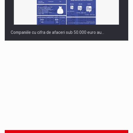
Companiile cu cifra de afaceri sub 50.000 euro au…
Dinu Bumbacea revine in PwC Romania ca Partener si…