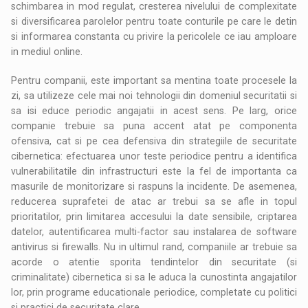
schimbarea in mod regulat, cresterea nivelului de complexitate
si diversificarea parolelor pentru toate conturile pe care le detin
si informarea constanta cu privire la pericolele ce iau amploare
in mediul online.
Pentru companii, este important sa mentina toate procesele la
zi, sa utilizeze cele mai noi tehnologii din domeniul securitatii si
sa isi educe periodic angajatii in acest sens. Pe larg, orice
companie trebuie sa puna accent atat pe componenta
ofensiva, cat si pe cea defensiva din strategiile de securitate
cibernetica: efectuarea unor teste periodice pentru a identifica
vulnerabilitatile din infrastructuri este la fel de importanta ca
masurile de monitorizare si raspuns la incidente. De asemenea,
reducerea suprafetei de atac ar trebui sa se afle in topul
prioritatilor, prin limitarea accesului la date sensibile, criptarea
datelor, autentificarea multi-factor sau instalarea de software
antivirus si firewalls. Nu in ultimul rand, companiile ar trebuie sa
acorde o atentie sporita tendintelor din securitate (si
criminalitate) cibernetica si sa le aduca la cunostinta angajatilor
lor, prin programe educationale periodice, completate cu politici
si practici de securitate clare.