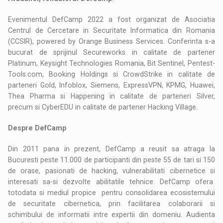
Evenimentul DefCamp 2022 a fost organizat de Asociatia
Centrul de Cercetare in Securitate Informatica din Romania
(CCSIR), powered by Orange Business Services. Conferinta s-a
bucurat de sprijinul Secureworks in calitate de partener
Platinum, Keysight Technologies Romania, Bit Sentinel, Pentest-
Tools.com, Booking Holdings si CrowdStrike in calitate de
parteneri Gold, Infoblox, Siemens, ExpressVPN, KPMG, Huawei,
Thea Pharma si Happening in calitate de parteneri Silver,
precum si CyberEDU in calitate de partener Hacking Village.
Despre DefCamp
Din 2011 pana in prezent, DefCamp a reusit sa atraga la
Bucuresti peste 11.000 de participanti din peste 55 de tari si 150
de orase, pasionati de hacking, vulnerabilitati cibernetice si
interesati sa-si dezvolte abilitatile tehnice. DefCamp ofera
totodata si mediul propice pentru consolidarea ecosistemului
de securitate cibernetica, prin facilitarea colaborarii si
schimbului de informatii intre expertii din domeniu. Audienta