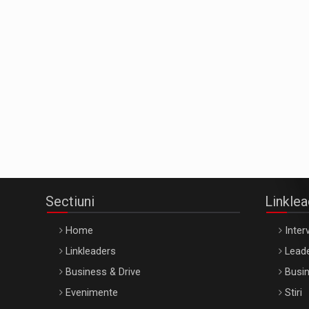
Sectiuni
Linkle
Home
Interv
Linkleaders
Leade
Business & Drive
Busin
Evenimente
Stiri