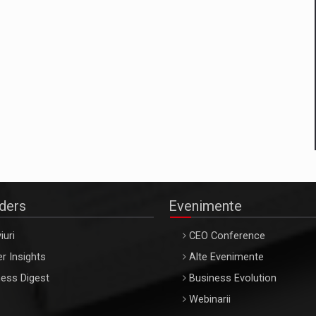
aders
Evenimente
iuri
CEO Conference
r Insights
Alte Evenimente
ess Digest
Business Evolution
Webinarii