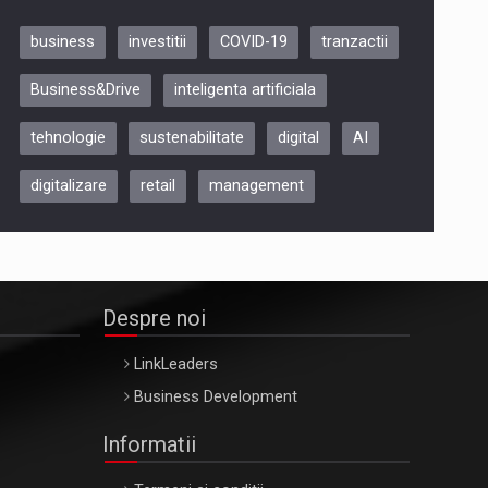
business
investitii
COVID-19
tranzactii
Be Inspired. Make it Happen!,
Business&Drive
inteligenta artificiala
ARTEMIS LETO, ORADEA, 8
Octombrie
tehnologie
sustenabilitate
digital
AI
Oradea – 8 Oct 2026
digitalizare
retail
management
Despre noi
LinkLeaders
Business Development
Informatii