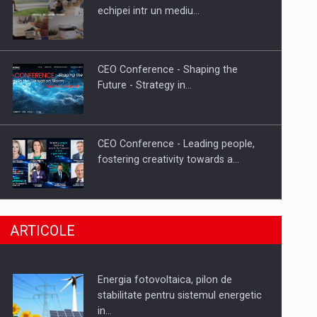
Hard Enduro Piatra Craiului 2026,
echipei intr un mediu…
fueled by benzinariile RO…
CEO Conference - Shaping the
Future - Strategy in…
CEO Conference - Leading people,
fostering creativity towards a…
CEO Conference - Shaping The
ARTICOLE
Future - Technology and…
Energia fotovoltaica, pilon de
Webinar - Business Evolution-
stabilitate pentru sistemul energetic
RETHINK STRATEGY-Finantare
in…