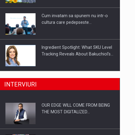
Investitii Digitalizare
Cum invatam sa spunem nu intr-o
cultura care pedepseste…
Ingredient Spotlight: What SKU Level
Tracking Reveals About Bakuchiol's…
Producatorii si comerciantii care nu
INTERVIURI
se supun noilor reglementari…
OUR EDGE WILL COME FROM BEING
Proteinmaxxing and the Future of
THE MOST DIGITALIZED…
Protein Demand