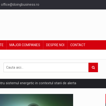
office@doingbusiness.ro
TE
MAJOR COMPANIES
DESPRE NOI
CONTACT
ntru sistemul energetic in contextul starii de alerta
are pedepseste granitele?
ing Reveals About Bakuchiol's Evolution