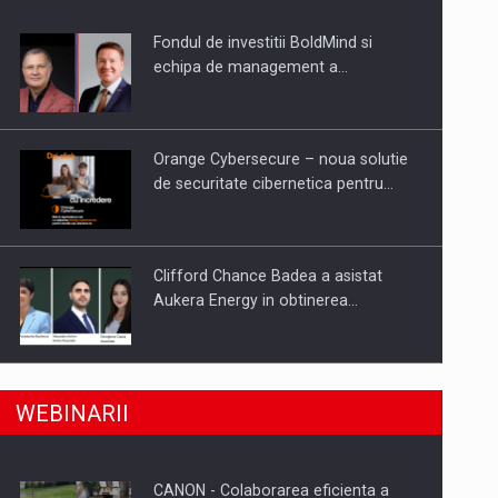
Fondul de investitii BoldMind si
uselor din piata
echipa de management a…
Orange Cybersecure – noua solutie
de securitate cibernetica pentru…
Clifford Chance Badea a asistat
Aukera Energy in obtinerea…
SAPTE PERSONALITATI DIN MEDIUL
a, preiau compania intr-o tranzactie de peste 25…
WEBINARII
DE AFACERI, ACADEMIC SI
INSTITUTIONAL…
CANON - Colaborarea eficienta a