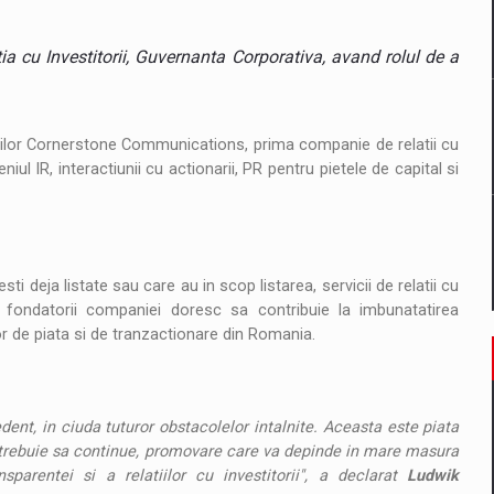
il pentru comanda intr-o gama extinsa de variante atragatoare
a cu Investitorii, Guvernanta Corporativa, avand rolul de a
 Demand
nilor Cornerstone Communications, prima companie de relatii cu
iul IR, interactiunii cu actionarii, PR pentru pietele de capital si
eja listate sau care au in scop listarea, servicii de relatii cu
or, fondatorii companiei doresc sa contribuie la imbunatatirea
or de piata si de tranzactionare din Romania.
ent, in ciuda tuturor obstacolelor intalnite. Aceasta este piata
trebuie sa continue, promovare care va depinde in mare masura
parentei si a relatiilor cu investitorii", a declarat
Ludwik