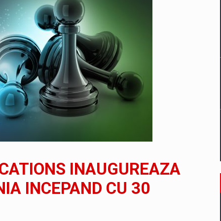
un noilor reglementari UE privind ambalajele pot risca retragerea prod
ES ON THE INTERNATIONAL BUSINESS SCENE
OST DIGITALIZED WHOLESALER IN ROMANIA
 benzinariile RO concept OSCAR – peste 500 de participanti
CATIONS INAUGUREAZA
management a Pall-Ex, liderul pietei de transport paletizat din Romani
IA INCEPAND CU 30
MBRU AL FAMILIEI: RANGE ROVER GT