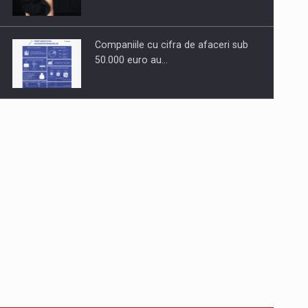
Companiile cu cifra de afaceri sub
50.000 euro au…
Dinu Bumbacea revine in PwC
Romania ca Partener si…
Comunicat de presa: Joburile part-
time reincep sa intre pe…