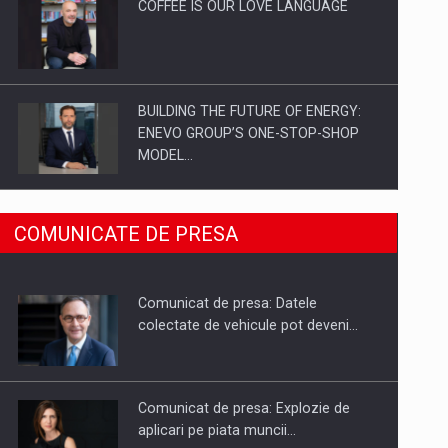
COFFEE IS OUR LOVE LANGUAGE
BUILDING THE FUTURE OF ENERGY:
ENEVO GROUP’S ONE-STOP-SHOP
MODEL…
ROOTED IN ROMANIA, BUILT TO
COMUNICATE DE PRESA
DELIVER TECHNOLOGY FOR THE…
Comunicat de presa: Datele
PUTTING ROMANIAN CORPORATE
colectate de vehicule pot deveni…
COMPANIES ON THE INTERNATIONAL
BUSINESS SCENE
Comunicat de presa: Explozie de
aplicari pe piata muncii…