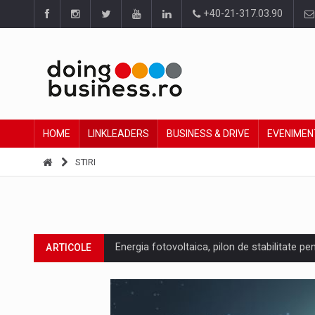
+40-21-317.03.90
HOME
LINKLEADERS
BUSINESS & DRIVE
EVENIMEN
STIRI
Energia fotovoltaica, pilon de stabilitate pe
ARTICOLE
Cum invatam sa spunem nu intr-o cultura c
ARTICOLE
Ingredient Spotlight: What SKU Level Track
ARTICOLE