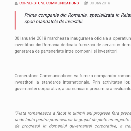
Noul Mercedes-Benz VLE este acum disponib
STIRI
CORNERSTONE COMMUNICATIONS
30 Jan 2018
Prima companie din Romania, specializata in Relati
JAECOO 5 SHS-H a ajuns in Romania
STIRI
spori mandatele de investitii.
Proteinmaxxing and the Future of Protein
ARTICOLE
30 ianuarie 2018 marcheaza inaugurarea oficiala a operatiu
investitorii din Romania dedicata furnizarii de servicii in domen
generarea de parteneriate intre companii si investitori.
Cornerstone Communications va furniza companiilor romanesti d
investitori la standarde internationale. Prin activitatea l
guvernantei corporative, a comunicarii, precum si a evaluaril
"Piata romaneasca a facut in ultimii ani progrese fara preced
unde lupta pentru promovarea la grupul de piete emergente 
de progresul in domeniul guvernantei corporative, a trans