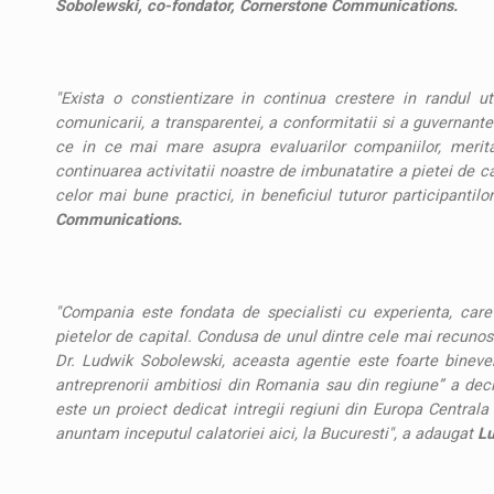
Sobolewski, co-fondator, Cornerstone Communications.
"Exista o constientizare in continua crestere in randul util
comunicarii, a transparentei, a conformitatii si a guvernant
ce in ce mai mare asupra evaluarilor companiilor, meri
continuarea activitatii noastre de imbunatatire a pietei de ca
celor mai bune practici, in beneficiul tuturor participantilo
Communications.
"Compania este fondata de specialisti cu experienta, care 
pietelor de capital. Condusa de unul dintre cele mai recunos
Dr. Ludwik Sobolewski, aceasta agentie este foarte bineve
antreprenorii ambitiosi din Romania sau din regiune” a de
este un proiect dedicat intregii regiuni din Europa Centrala
anuntam inceputul calatoriei aici, la Bucuresti", a adaugat
Lu