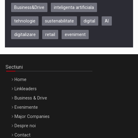
Business&Drive
inteligenta artificiala
tehnologie
sustenabilitate
digital
AI
digitalizare
retail
eveniment
Be Inspired. Make it Happen!, CLUJ, 9 Decembrie
Cluj-Napoca – 9 Dec 2026
Sectiuni
Home
Linkleaders
Business & Drive
Evenimente
Major Companies
Be Inspired. Make it Happen!, ARTEMIS LETO, ORADEA, 8
Despre noi
Octombrie
Contact