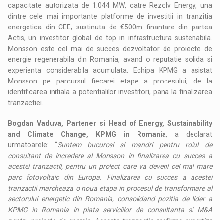
capacitate autorizata de 1.044 MW, catre Rezolv Energy, una
dintre cele mai importante platforme de investitii in tranzitia
energetica din CEE, sustinuta de €500m finantare din partea
Actis, un investitor global de top in infrastructura sustenabila.
Monsson este cel mai de succes dezvoltator de proiecte de
energie regenerabila din Romania, avand o reputatie solida si
experienta considerabila acumulata. Echipa KPMG a asistat
Monsson pe parcursul fiecarei etape a procesului, de la
identificarea initiala a potentialilor investitori, pana la finalizarea
tranzactiei.
Bogdan Vaduva, Partener si Head of Energy, Sustainability
and Climate Change, KPMG in Romania
, a declarat
urmatoarele: “
Suntem bucurosi si mandri pentru rolul de
consultant de incredere al Monsson in finalizarea cu succes a
acestei tranzactii, pentru un proiect care va deveni cel mai mare
parc fotovoltaic din Europa. Finalizarea cu succes a acestei
tranzactii marcheaza o noua etapa in procesul de transformare al
sectorului energetic din Romania, consolidand pozitia de lider a
KPMG in Romania in piata serviciilor de consultanta si M&A