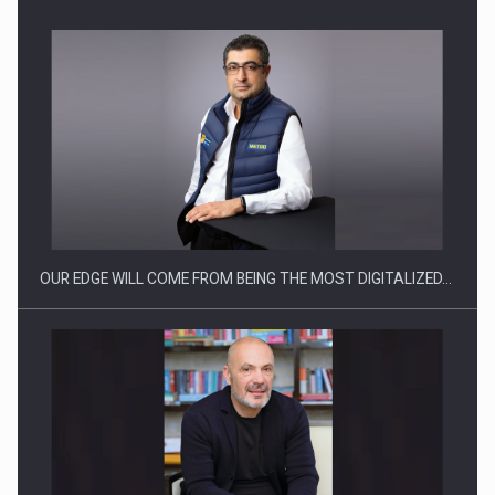
Ce nu stiu Directorii de HR despre performanta echipelor…
OUR EDGE WILL COME FROM BEING THE MOST DIGITALIZED…
Cum invatam sa spunem nu intr-o cultura care pedepseste…