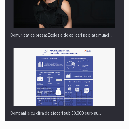
PUTTING ROMANIAN CORPORATE COMPANIES ON THE
INTERNATIONAL BUSINESS SCENE
Comunicat de presa: Explozie de aplicari pe piata muncii…
Companiile cu cifra de afaceri sub 50.000 euro au…