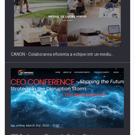
SYCLEF isi consolideaza prezenta in Romania printr-o a
doua…
CANON - Colaborarea eficienta a echipei intr un mediu…
Fondul de investitii BoldMind si echipa de management a…