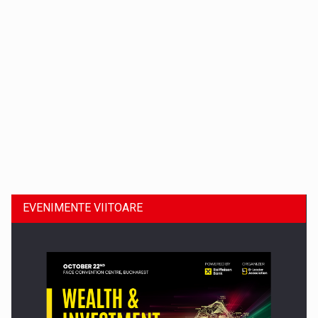
Dinu Bumbacea revine in PwC Romania ca Partener si…
EVENIMENTE VIITOARE