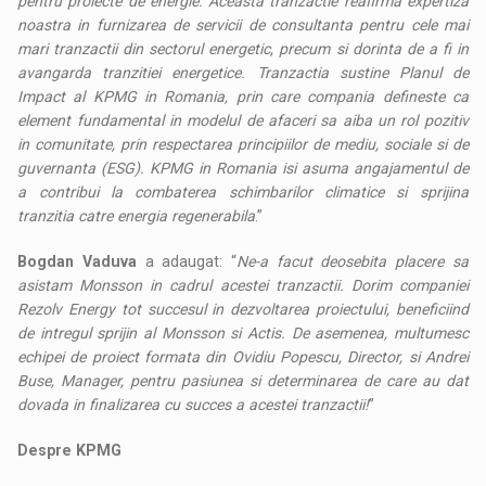
pentru proiecte de energie. Aceasta tranzactie reafirma expertiza
noastra in furnizarea de servicii de consultanta pentru cele mai
mari tranzactii din sectorul energetic, precum si dorinta de a fi in
avangarda tranzitiei energetice. Tranzactia sustine Planul de
Impact al KPMG in Romania, prin care compania defineste ca
element fundamental in modelul de afaceri sa aiba un rol pozitiv
in comunitate, prin respectarea principiilor de mediu, sociale si de
guvernanta (ESG). KPMG in Romania isi asuma angajamentul de
a contribui la combaterea schimbarilor climatice si sprijina
tranzitia catre energia regenerabila
.”
Bogdan Vaduva
a adaugat: “
Ne-a facut deosebita placere sa
asistam Monsson in cadrul acestei tranzactii. Dorim companiei
Rezolv Energy tot succesul in dezvoltarea proiectului, beneficiind
de intregul sprijin al Monsson si Actis. De asemenea, multumesc
echipei de proiect formata din Ovidiu Popescu, Director, si Andrei
Buse, Manager, pentru pasiunea si determinarea de care au dat
dovada in finalizarea cu succes a acestei tranzactii!
”
Despre KPMG