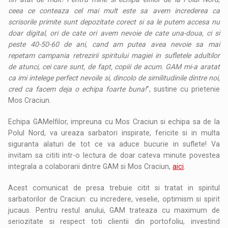
ceea ce conteaza cel mai mult este sa avem increderea ca
scrisorile primite sunt depozitate corect si sa le putem accesa nu
doar digital, ori de cate ori avem nevoie de cate una-doua, ci si
peste 40-50-60 de ani, cand am putea avea nevoie sa mai
repetam campania retrezirii spiritului magiei in sufletele adultilor
de atunci, cei care sunt, de fapt, copiii de acum. GAM mi-a aratat
ca imi intelege perfect nevoile si, dincolo de similitudinile dintre noi,
cred ca facem deja o echipa foarte buna!
”, sustine cu prietenie
Mos Craciun.
Echipa GAMelfilor, impreuna cu Mos Craciun si echipa sa de la
Polul Nord, va ureaza sarbatori inspirate, fericite si in multa
siguranta alaturi de tot ce va aduce bucurie in suflete! Va
invitam sa cititi intr-o lectura de doar cateva minute povestea
integrala a colaborarii dintre GAM si Mos Craciun,
aici
.
Acest comunicat de presa trebuie citit si tratat in spiritul
sarbatorilor de Craciun: cu incredere, veselie, optimism si spirit
jucaus. Pentru restul anului, GAM trateaza cu maximum de
seriozitate si respect toti clientii din portofoliu, investind