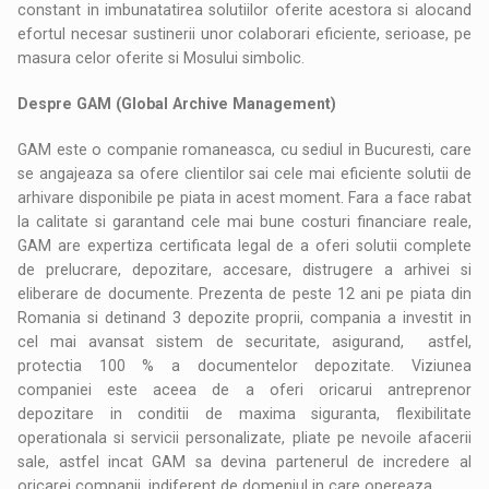
constant in imbunatatirea solutiilor oferite acestora si alocand
efortul necesar sustinerii unor colaborari eficiente, serioase, pe
masura celor oferite si Mosului simbolic.
Despre GAM (Global Archive Management)
GAM este o companie romaneasca, cu sediul in Bucuresti, care
se angajeaza sa ofere clientilor sai cele mai eficiente solutii de
arhivare disponibile pe piata in acest moment. Fara a face rabat
la calitate si garantand cele mai bune costuri financiare reale,
GAM are expertiza certificata legal de a oferi solutii complete
de prelucrare, depozitare, accesare, distrugere a arhivei si
eliberare de documente. Prezenta de peste 12 ani pe piata din
Romania si detinand 3 depozite proprii, compania a investit in
cel mai avansat sistem de securitate, asigurand, astfel,
protectia 100 % a documentelor depozitate. Viziunea
companiei este aceea de a oferi oricarui antreprenor
depozitare in conditii de maxima siguranta, flexibilitate
operationala si servicii personalizate, pliate pe nevoile afacerii
sale, astfel incat GAM sa devina partenerul de incredere al
oricarei companii, indiferent de domeniul in care opereaza.