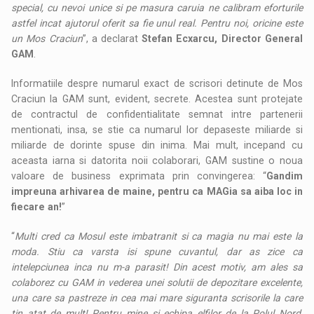
special, cu nevoi unice si pe masura caruia ne calibram eforturile
astfel incat ajutorul oferit sa fie unul real. Pentru noi, oricine este
un Mos Craciun
”, a declarat
Stefan Ecxarcu, Director General
GAM
.
Informatiile despre numarul exact de scrisori detinute de Mos
Craciun la GAM sunt, evident, secrete. Acestea sunt protejate
de contractul de confidentialitate semnat intre partenerii
mentionati, insa, se stie ca numarul lor depaseste miliarde si
miliarde de dorinte spuse din inima. Mai mult, incepand cu
aceasta iarna si datorita noii colaborari, GAM sustine o noua
valoare de business exprimata prin convingerea: “
Gandim
impreuna arhivarea de maine, pentru ca MAGia sa aiba loc in
fiecare an!
”
“
Multi cred ca Mosul este imbatranit si ca magia nu mai este la
moda. Stiu ca varsta isi spune cuvantul, dar as zice ca
intelepciunea inca nu m-a parasit!
Din acest motiv, am ales sa
colaborez cu GAM in vederea unei solutii de depozitare excelente,
una care sa pastreze in cea mai mare siguranta scrisorile la care
tin atat de mult! Pentru mine si echipa elfilor de la Polul Nord,