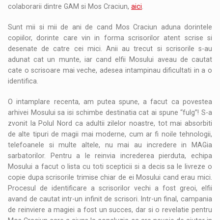
colaborarii dintre GAM si Mos Craciun,
aici
.
Sunt mii si mii de ani de cand Mos Craciun aduna dorintele
copiilor, dorinte care vin in forma scrisorilor atent scrise si
desenate de catre cei mici. Anii au trecut si scrisorile s-au
adunat cat un munte, iar cand elfii Mosului aveau de cautat
cate o scrisoare mai veche, adesea intampinau dificultati in a o
identifica.
O intamplare recenta, am putea spune, a facut ca povestea
arhivei Mosului sa isi schimbe destinatia cat ai spune “fulg”! S-a
zvonit la Polul Nord ca adultii zilelor noastre, tot mai absorbiti
de alte tipuri de magii mai moderne, cum ar fi noile tehnologii,
telefoanele si multe altele, nu mai au incredere in MAGia
sarbatorilor. Pentru a le reinvia increderea pierduta, echipa
Mosului a facut o lista cu toti scepticii si a decis sa le livreze o
copie dupa scrisorile trimise chiar de ei Mosului cand erau mici.
Procesul de identificare a scrisorilor vechi a fost greoi, elfii
avand de cautat intr-un infinit de scrisori. Intr-un final, campania
de reinviere a magiei a fost un succes, dar si o revelatie pentru