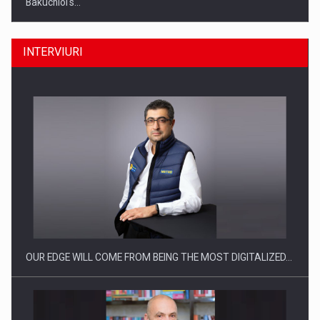
Bakuchiol's…
INTERVIURI
Producatorii si comerciantii care nu se supun noilor
reglementari…
OUR EDGE WILL COME FROM BEING THE MOST DIGITALIZED…