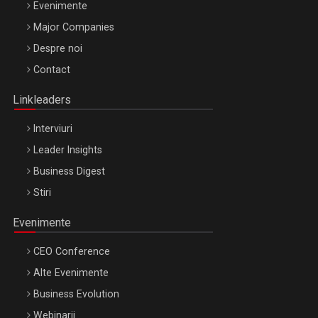
Evenimente
Major Companies
Be Inspired. Make it Happen!, ARTEMIS LETO, ORADEA, 8
Despre noi
Octombrie
Contact
Oradea – 8 Oct 2026
Linkleaders
Interviuri
Leader Insights
Business Digest
Stiri
Evenimente
CEO Conference
Alte Evenimente
Business Evolution
Webinarii