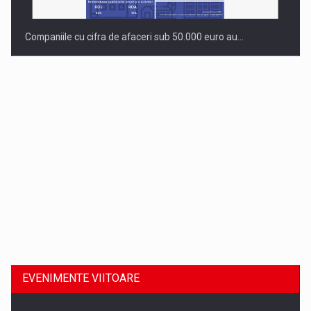
Companiile cu cifra de afaceri sub 50.000 euro au…
Dinu Bumbacea revine in PwC Romania ca Partener si…
EVENIMENTE VIITOARE