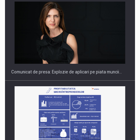
PUTTING ROMANIAN CORPORATE COMPANIES ON THE
INTERNATIONAL BUSINESS SCENE
Comunicat de presa: Explozie de aplicari pe piata muncii…