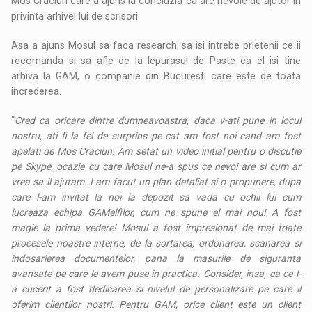
Mos Craciun care a ajuns la concluzia ca are nevoie de ajutor in
privinta arhivei lui de scrisori.
Asa a ajuns Mosul sa faca research, sa isi intrebe prietenii ce ii
recomanda si sa afle de la Iepurasul de Paste ca el isi tine
arhiva la GAM, o companie din Bucuresti care este de toata
increderea.
“
Cred ca oricare dintre dumneavoastra, daca v-ati pune in locul
nostru, ati fi la fel de surprins pe cat am fost noi cand am fost
apelati de Mos Craciun. Am setat un video initial pentru o discutie
pe Skype, ocazie cu care Mosul ne-a spus ce nevoi are si cum ar
vrea sa il ajutam. I-am facut un plan detaliat si o propunere, dupa
care l-am invitat la noi la depozit sa vada cu ochii lui cum
lucreaza echipa GAMelfilor, cum ne spune el mai nou! A fost
magie la prima vedere! Mosul a fost impresionat de mai toate
procesele noastre interne, de la sortarea, ordonarea, scanarea si
indosarierea documentelor, pana la masurile de siguranta
avansate pe care le avem puse in practica. Consider, insa, ca ce l-
a cucerit a fost dedicarea si nivelul de personalizare pe care il
oferim clientilor nostri. Pentru GAM, orice client este un client