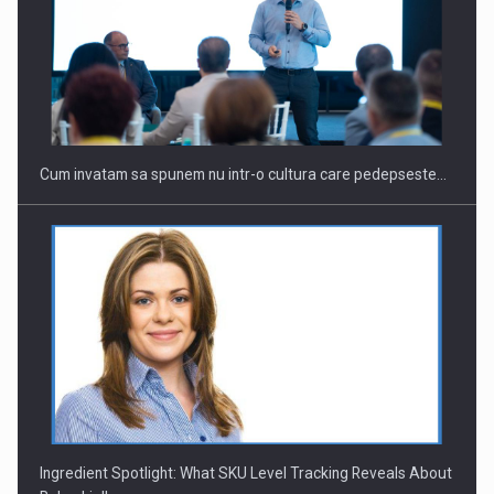
Webinar - Business Evolution-RETHINK STRATEGY-Finantare
Investitii Digitalizare
Cum invatam sa spunem nu intr-o cultura care pedepseste…
Ingredient Spotlight: What SKU Level Tracking Reveals About