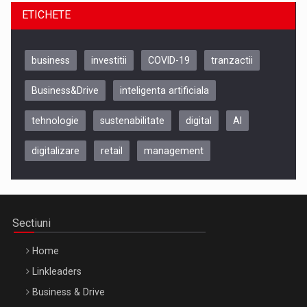
ETICHETE
business
investitii
COVID-19
tranzactii
Business&Drive
inteligenta artificiala
tehnologie
sustenabilitate
digital
AI
digitalizare
retail
management
Be Inspired. Make it Happen!, CLUJ, 9 Decembrie
Cluj-Napoca – 9 Dec 2026
Sectiuni
Home
Linkleaders
Business & Drive