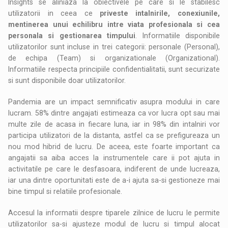
Insights se aliniaza la obiectivele pe care si le stabilesc
utilizatorii in ceea ce
priveste intalnirile, conexiunile,
mentinerea unui echilibru intre viata profesionala si cea
personala si gestionarea timpului
. Informatiile disponibile
utilizatorilor sunt incluse in trei categorii: personale (Personal),
de echipa (Team) si organizationale (Organizational).
Informatiile respecta principiile confidentialitatii, sunt securizate
si sunt disponibile doar utilizatorilor.
Pandemia are un impact semnificativ asupra modului in care
lucram. 58% dintre angajati estimeaza ca vor lucra opt sau mai
multe zile de acasa in fiecare luna, iar in 98% din intalniri vor
participa utilizatori de la distanta, astfel ca se prefigureaza un
nou mod hibrid de lucru. De aceea, este foarte important ca
angajatii sa aiba acces la instrumentele care ii pot ajuta in
activitatile pe care le desfasoara, indiferent de unde lucreaza,
iar una dintre oportunitati este de a-i ajuta sa-si gestioneze mai
bine timpul si relatiile profesionale.
Accesul la informatii despre tiparele zilnice de lucru le permite
utilizatorilor sa-si ajusteze modul de lucru si timpul alocat