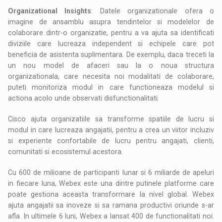
Organizational Insights
: Datele organizationale ofera o
imagine de ansamblu asupra tendintelor si modelelor de
colaborare dintr-o organizatie, pentru a va ajuta sa identificati
diviziile care lucreaza independent si echipele care pot
beneficia de asistenta suplimentara. De exemplu, daca treceti la
un nou model de afaceri sau la o noua structura
organizationala, care necesita noi modalitati de colaborare,
puteti monitoriza modul in care functioneaza modelul si
actiona acolo unde observati disfunctionalitati.
Cisco ajuta organizatiile sa transforme spatiile de lucru si
modul in care lucreaza angajatii, pentru a crea un viitor incluziv
si experiente confortabile de lucru pentru angajati, clienti,
comunitati si ecosistemul acestora.
Cu 600 de milioane de participanti lunar si 6 miliarde de apeluri
in fiecare luna, Webex este una dintre putinele platforme care
poate gestiona aceasta transformare la nivel global. Webex
ajuta angajatii sa inoveze si sa ramana productivi oriunde s-ar
afla. In ultimele 6 luni, Webex a lansat 400 de functionalitati noi.