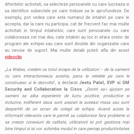
diferitelor activitati, sa selecteze persoanele cu care lucreaza si
sa identifice subiectele pe care trebuie sa le aprofundeze. De
exemplu, pot vedea care este numarul de intalniri pe care le
accepta, dar la care nu participa, cat de frecvent fac mai multe
activitati in timpul intalnirilor, care sunt persoanele cu care
colaboreaza cel mai des, cate intalniri au loc in afara orelor de
program ale echipei sau care sunt diviziile din organizatie care
au nevoie de suport. Mai multe detalii puteti afla din acest
videoclip
.
„
La Webex, credem ca totul incepe de la utilizatori – de la oamenii
cu care interactioneaza acestia, pana la retelele pe care le
construiesc si le dezvolta
”, a declarat
Jeetu Patel, SVP si GM
Security and Collaboration la Cisco
. „
Dorim sa-i ajutam pe
oameni sa aiba experiente de lucru pozitive, productive si
incluzive, indiferent daca sunt asezati la aceeasi masa sau sunt
despartiti de un ecran de colegii de echipa. Avand acces la
informatii relevante care le permit sa colaboreze fara probleme si
sa creeze conexiuni de calitate, utilizatorii isi pot gestiona mai
bine timpul si isi vor schimba modul in care percep productivitatea