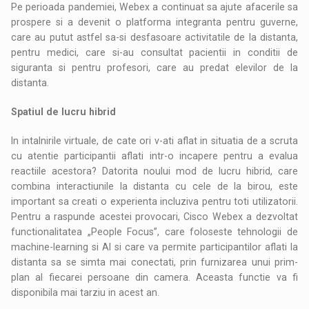
Pe perioada pandemiei, Webex a continuat sa ajute afacerile sa
prospere si a devenit o platforma integranta pentru guverne,
care au putut astfel sa-si desfasoare activitatile de la distanta,
pentru medici, care si-au consultat pacientii in conditii de
siguranta si pentru profesori, care au predat elevilor de la
distanta.
Spatiul de lucru hibrid
In intalnirile virtuale, de cate ori v-ati aflat in situatia de a scruta
cu atentie participantii aflati intr-o incapere pentru a evalua
reactiile acestora? Datorita noului mod de lucru hibrid, care
combina interactiunile la distanta cu cele de la birou, este
important sa creati o experienta incluziva pentru toti utilizatorii.
Pentru a raspunde acestei provocari, Cisco Webex a dezvoltat
functionalitatea „People Focus”, care foloseste tehnologii de
machine-learning si AI si care va permite participantilor aflati la
distanta sa se simta mai conectati, prin furnizarea unui prim-
plan al fiecarei persoane din camera. Aceasta functie va fi
disponibila mai tarziu in acest an.