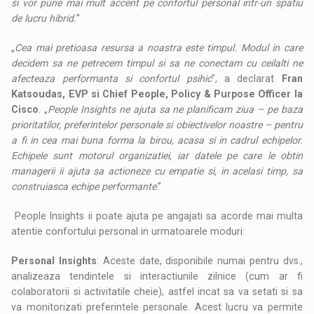
si vor pune mai mult accent pe confortul personal intr-un spatiu
de lucru hibrid.
”
„
Cea mai pretioasa resursa a noastra este timpul. Modul in care
decidem sa ne petrecem timpul si sa ne conectam cu ceilalti ne
afecteaza performanta si confortul psihic
”, a declarat
Fran
Katsoudas, EVP si Chief People, Policy & Purpose Officer la
Cisco
. „
People Insights ne ajuta sa ne planificam ziua – pe baza
prioritatilor, preferintelor personale si obiectivelor noastre – pentru
a fi in cea mai buna forma la birou, acasa si in cadrul echipelor.
Echipele sunt motorul organizatiei, iar datele pe care le obtin
managerii ii ajuta sa actioneze cu empatie si, in acelasi timp, sa
construiasca echipe performante
.”
People Insights ii poate ajuta pe angajati sa acorde mai multa
atentie confortului personal in urmatoarele moduri:
Personal Insights
: Aceste date, disponibile numai pentru dvs.,
analizeaza tendintele si interactiunile zilnice (cum ar fi
colaboratorii si activitatile cheie), astfel incat sa va setati si sa
va monitorizati preferintele personale. Acest lucru va permite