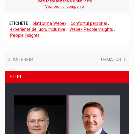
Vezi toate materialele publicate
Vezi profilul companiei
ETICHETE :
platforma Webex
,
confortul personal
,
experiente de lucru incluzive
,
Webex People Insights
,
People Insights
ANTERIOR
URMATOR
STIRI