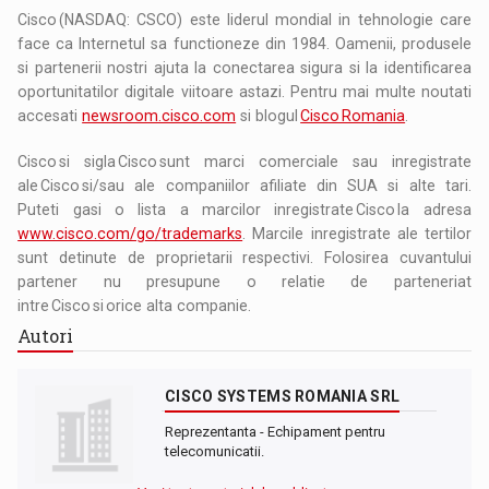
Cisco (NASDAQ: CSCO) este liderul mondial in tehnologie care
face ca Internetul sa functioneze din 1984. Oamenii, produsele
si partenerii nostri ajuta la conectarea sigura si la identificarea
oportunitatilor digitale viitoare astazi. Pentru mai multe noutati
accesati
newsroom.cisco.com
si blogul
Cisco Romania
.
Cisco si sigla Cisco sunt marci comerciale sau inregistrate
ale Cisco si/sau ale companiilor afiliate din SUA si alte tari.
Puteti gasi o lista a marcilor inregistrate Cisco la adresa
www.cisco.com/go/trademarks
. Marcile inregistrate ale tertilor
sunt detinute de proprietarii respectivi. Folosirea cuvantului
partener nu presupune o relatie de parteneriat
intre Cisco si orice alta companie.
Autori
CISCO SYSTEMS ROMANIA SRL
Reprezentanta - Echipament pentru
telecomunicatii.