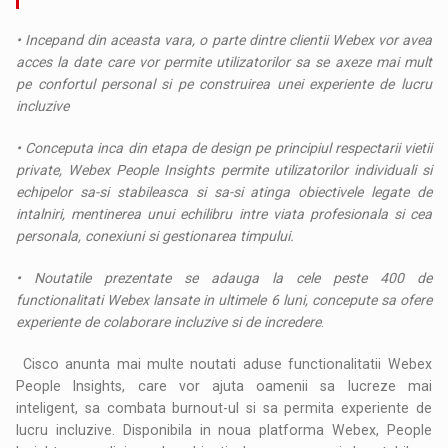
• Incepand din aceasta vara, o parte dintre clientii Webex vor avea
acces la date care vor permite utilizatorilor sa se axeze mai mult
pe confortul personal si pe construirea unei experiente de lucru
incluzive
• Conceputa inca din etapa de design pe principiul respectarii vietii
private, Webex People Insights permite utilizatorilor individuali si
echipelor sa-si stabileasca si sa-si atinga obiectivele legate de
intalniri, mentinerea unui echilibru intre viata profesionala si cea
personala, conexiuni si gestionarea timpului.
• Noutatile prezentate se adauga la cele peste 400 de
functionalitati Webex lansate in ultimele 6 luni, concepute sa ofere
experiente de colaborare incluzive si de incredere
.
Cisco anunta mai multe noutati aduse functionalitatii Webex
People Insights, care vor ajuta oamenii sa lucreze mai
inteligent, sa combata burnout-ul si sa permita experiente de
lucru incluzive. Disponibila in noua platforma Webex, People