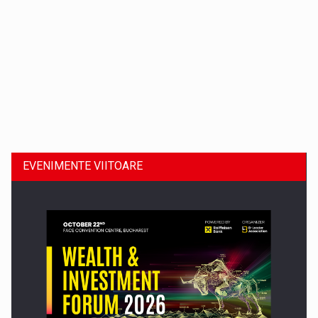
Dinu Bumbacea revine in PwC Romania ca Partener si…
EVENIMENTE VIITOARE
Comunicat de presa: Joburile part-time reincep sa intre pe…