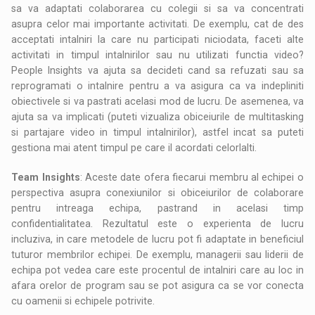
sa va adaptati colaborarea cu colegii si sa va concentrati
asupra celor mai importante activitati. De exemplu, cat de des
acceptati intalniri la care nu participati niciodata, faceti alte
activitati in timpul intalnirilor sau nu utilizati functia video?
People Insights va ajuta sa decideti cand sa refuzati sau sa
reprogramati o intalnire pentru a va asigura ca va indepliniti
obiectivele si va pastrati acelasi mod de lucru. De asemenea, va
ajuta sa va implicati (puteti vizualiza obiceiurile de multitasking
si partajare video in timpul intalnirilor), astfel incat sa puteti
gestiona mai atent timpul pe care il acordati celorlalti.
Team Insights
: Aceste date ofera fiecarui membru al echipei o
perspectiva asupra conexiunilor si obiceiurilor de colaborare
pentru intreaga echipa, pastrand in acelasi timp
confidentialitatea. Rezultatul este o experienta de lucru
incluziva, in care metodele de lucru pot fi adaptate in beneficiul
tuturor membrilor echipei. De exemplu, managerii sau liderii de
echipa pot vedea care este procentul de intalniri care au loc in
afara orelor de program sau se pot asigura ca se vor conecta
cu oamenii si echipele potrivite.