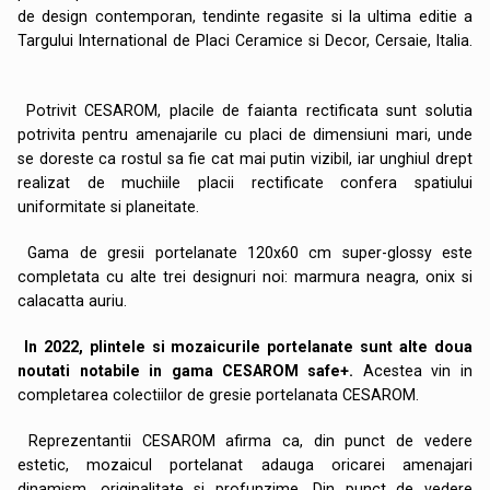
de design contemporan, tendinte regasite si la ultima editie a
Targului International de Placi Ceramice si Decor, Cersaie, Italia.
Potrivit CESAROM, placile de faianta rectificata sunt solutia
potrivita pentru amenajarile cu placi de dimensiuni mari, unde
se doreste ca rostul sa fie cat mai putin vizibil, iar unghiul drept
realizat de muchiile placii rectificate confera spatiului
uniformitate si planeitate.
Gama de gresii portelanate 120x60 cm super-glossy este
completata cu alte trei designuri noi: marmura neagra, onix si
calacatta auriu.
In 2022, plintele si mozaicurile portelanate sunt alte doua
noutati notabile in gama CESAROM safe+.
Acestea vin in
completarea colectiilor de gresie portelanata CESAROM.
Reprezentantii CESAROM afirma ca, din punct de vedere
estetic, mozaicul portelanat adauga oricarei amenajari
dinamism, originalitate si profunzime. Din punct de vedere