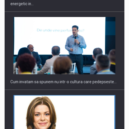
energetic in…
Webinar - Business Evolution-RETHINK STRATEGY-Finantare
Investitii Digitalizare
Cum invatam sa spunem nu intr-o cultura care pedepseste…