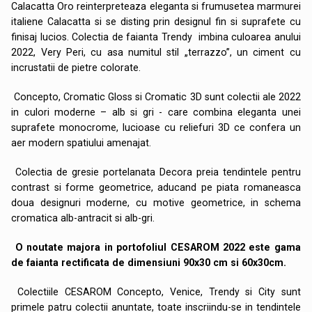
Calacatta Oro reinterpreteaza eleganta si frumusetea marmurei
italiene Calacatta si se disting prin designul fin si suprafete cu
finisaj lucios. Colectia de faianta Trendy imbina culoarea anului
2022, Very Peri, cu asa numitul stil „terrazzo”, un ciment cu
incrustatii de pietre colorate.
Concepto, Cromatic Gloss si Cromatic 3D sunt colectii ale 2022
in culori moderne – alb si gri - care combina eleganta unei
suprafete monocrome, lucioase cu reliefuri 3D ce confera un
aer modern spatiului amenajat.
Colectia de gresie portelanata Decora preia tendintele pentru
contrast si forme geometrice, aducand pe piata romaneasca
doua designuri moderne, cu motive geometrice, in schema
cromatica alb-antracit si alb-gri.
O noutate majora in portofoliul CESAROM 2022 este gama
de faianta rectificata de dimensiuni 90x30 cm si 60x30cm.
Colectiile CESAROM Concepto, Venice, Trendy si City sunt
primele patru colectii anuntate, toate inscriindu-se in tendintele