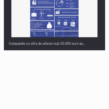
Companiile cu cifra de afaceri sub 50.000 euro au…