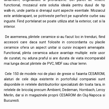
functional, mozaicul este solutia ideala pentru dusul de tip
walk-in, unde panta si drenajul sunt aspecte esentiale. Mozaicul
este antiderapant, se potriveste perfect pe suprafete curbe sau
inguste. Fiind portelanat se poate utiliza atat la exterior, cat si la
interior.
De asemenea, plintele ceramice si-au facut loc in trenduri, fiind
accesorii care daca sunt folosite in concordanta cu placile
ceramice ofera un aspect unitar si cursiv incaperii amenajate.
Functional, plinta ceramica aduce avantaje multiple: este usor
de curatat, nu aduna praful si are durata de viata incomparabil
mai lunga decat plintele de PVC, MDF sau chiar lemn.
Cele 150 de modele noi de placi de gresie si faianta CESAROM,
alaturi de cele deja existente in portofoliul companiei sunt
disponibile in retelele distribuitorilor specializati din toata tara, in
retelele de bricolaj precum Ambient, Dedeman, Hornbach, Leroy
Merlin, dar si in magazinele proprii CESAROM din Cluj-Napoca si
Bucuresti.