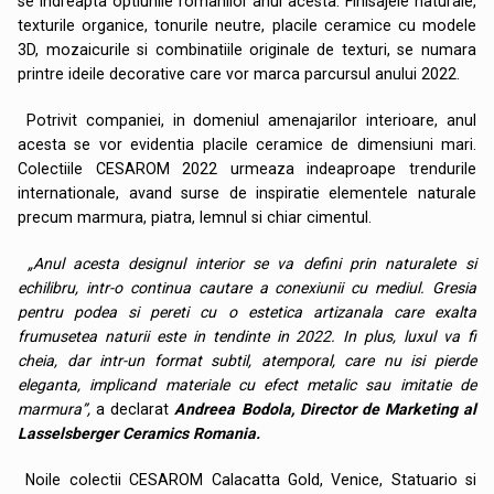
se indreapta optiunile romanilor anul acesta. Finisajele naturale,
texturile organice, tonurile neutre, placile ceramice cu modele
3D, mozaicurile si combinatiile originale de texturi, se numara
printre ideile decorative care vor marca parcursul anului 2022.
Potrivit companiei, in domeniul amenajarilor interioare, anul
acesta se vor evidentia placile ceramice de dimensiuni mari.
Colectiile CESAROM 2022 urmeaza indeaproape trendurile
internationale, avand surse de inspiratie elementele naturale
precum marmura, piatra, lemnul si chiar cimentul.
„Anul acesta designul interior se va defini prin naturalete si
echilibru, intr-o continua cautare a conexiunii cu mediul. Gresia
pentru podea si pereti cu o estetica artizanala care exalta
frumusetea naturii este in tendinte in 2022. In plus, luxul va fi
cheia, dar intr-un format subtil, atemporal, care nu isi pierde
eleganta, implicand materiale cu efect metalic sau imitatie de
marmura”,
a declarat
Andreea Bodola, Director de Marketing al
Lasselsberger Ceramics Romania.
Noile colectii CESAROM Calacatta Gold, Venice, Statuario si