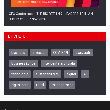
CEO Conference - THE BIG RETHINK - LEADERSHIP IN AN…
Bucuresti – 17 Nov 2026
ETICHETE
business
investitii
COVID-19
tranzactii
Business&Drive
inteligenta artificiala
tehnologie
sustenabilitate
digital
AI
digitalizare
retail
management
Be Inspired. Make it Happen!, CLUJ, 9 Decembrie
Cluj-Napoca – 9 Dec 2026