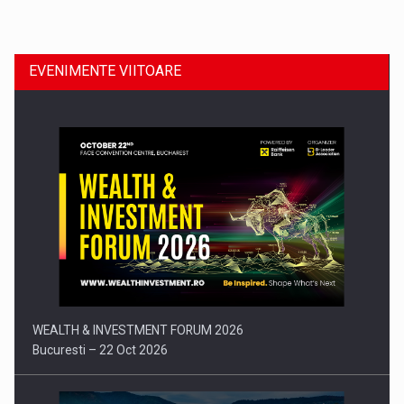
Dinu Bumbacea revine in PwC Romania ca Partener si…
EVENIMENTE VIITOARE
Comunicat de presa: Joburile part-time reincep sa intre pe…
WEALTH & INVESTMENT FORUM 2026
Bucuresti – 22 Oct 2026