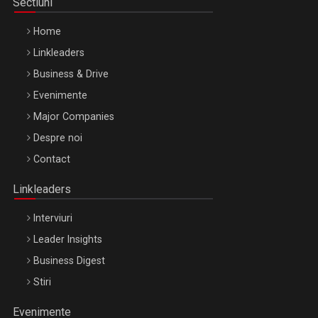
Sectiuni
Home
Linkleaders
Business & Drive
Evenimente
Major Companies
Be Inspired. Make it Happen!, ARTEMIS LETO, ORADEA, 8
Despre noi
Octombrie
Contact
Oradea – 8 Oct 2026
Linkleaders
Interviuri
Leader Insights
Business Digest
Stiri
Evenimente