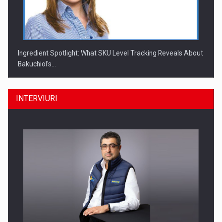
Ingredient Spotlight: What SKU Level Tracking Reveals About
Bakuchiol's…
INTERVIURI
Producatorii si comerciantii care nu se supun noilor
reglementari…