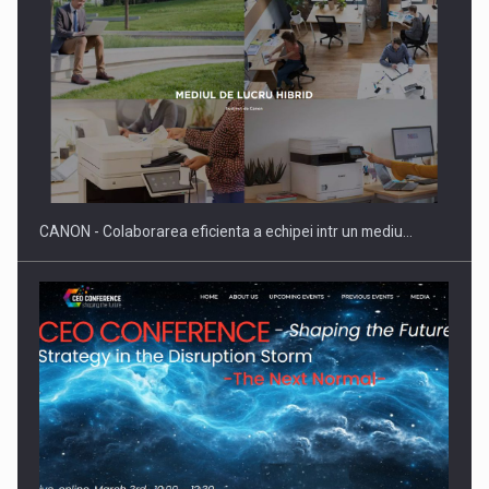
SAPTE PERSONALITATI DIN MEDIUL DE AFACERI, ACADEMIC
SI INSTITUTIONAL…
CANON - Colaborarea eficienta a echipei intr un mediu…
Hard Enduro Piatra Craiului 2026, fueled by benzinariile RO…