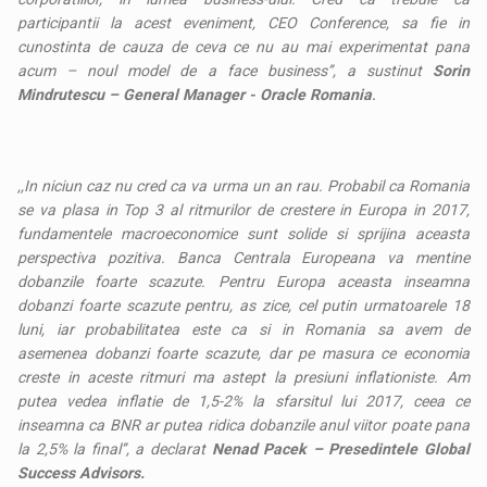
participantii la acest eveniment, CEO Conference, sa fie in
cunostinta de cauza de ceva ce nu au mai experimentat pana
acum – noul model de a face business’’, a sustinut
Sorin
Mindrutescu – General Manager - Oracle Romania
.
,,In niciun caz nu cred ca va urma un an rau. Probabil ca Romania
se va plasa in Top 3 al ritmurilor de crestere in Europa in 2017,
fundamentele macroeconomice sunt solide si sprijina aceasta
perspectiva pozitiva. Banca Centrala Europeana va mentine
dobanzile foarte scazute. Pentru Europa aceasta inseamna
dobanzi foarte scazute pentru, as zice, cel putin urmatoarele 18
luni, iar probabilitatea este ca si in Romania sa avem de
asemenea dobanzi foarte scazute, dar pe masura ce economia
creste in aceste ritmuri ma astept la presiuni inflationiste. Am
putea vedea inflatie de 1,5-2% la sfarsitul lui 2017, ceea ce
inseamna ca BNR ar putea ridica dobanzile anul viitor poate pana
la 2,5% la final’’, a declarat
Nenad Pacek – Presedintele Global
Success Advisors.