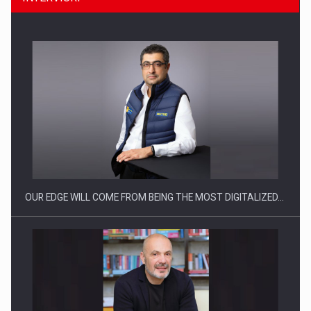
Producatorii si comerciantii care nu se supun noilor
reglementari…
OUR EDGE WILL COME FROM BEING THE MOST DIGITALIZED…