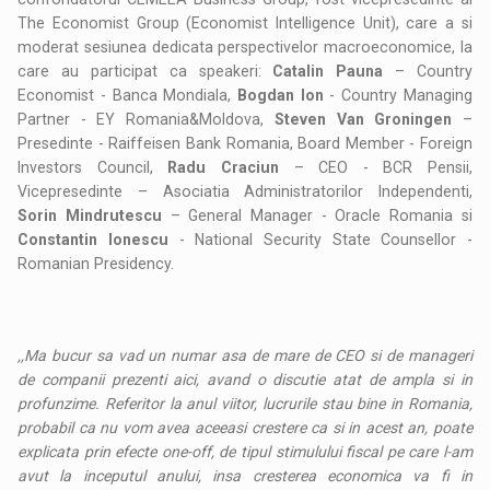
The Economist Group (Economist Intelligence Unit), care a si
moderat sesiunea dedicata perspectivelor macroeconomice, la
care au participat ca speakeri:
Catalin Pauna
– Country
Economist - Banca Mondiala,
Bogdan Ion
- Country Managing
Partner - EY Romania&Moldova,
Steven Van Groningen
–
Presedinte - Raiffeisen Bank Romania, Board Member - Foreign
Investors Council,
Radu Craciun
– CEO - BCR Pensii,
Vicepresedinte – Asociatia Administratorilor Independenti,
Sorin Mindrutescu
– General Manager - Oracle Romania si
Constantin Ionescu
- National Security State Counsellor -
Romanian Presidency.
,,Ma bucur sa vad un numar asa de mare de CEO si de manageri
de companii prezenti aici, avand o discutie atat de ampla si in
profunzime. Referitor la anul viitor, lucrurile stau bine in Romania,
probabil ca nu vom avea aceeasi crestere ca si in acest an, poate
explicata prin efecte one-off, de tipul stimulului fiscal pe care l-am
avut la inceputul anului, insa cresterea economica va fi in