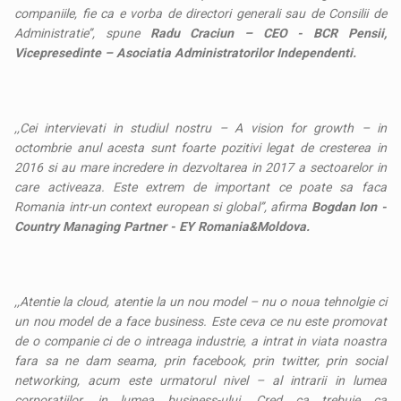
companiile, fie ca e vorba de directori generali sau de Consilii de
Administratie’’, spune
Radu Craciun – CEO - BCR Pensii,
Vicepresedinte – Asociatia Administratorilor Independenti.
,,Cei intervievati in studiul nostru – A vision for growth – in
octombrie anul acesta sunt foarte pozitivi legat de cresterea in
2016 si au mare incredere in dezvoltarea in 2017 a sectoarelor in
care activeaza. Este extrem de important ce poate sa faca
Romania intr-un context european si global’’, afirma
Bogdan Ion -
Country Managing Partner - EY Romania&Moldova.
,,Atentie la cloud, atentie la un nou model – nu o noua tehnolgie ci
un nou model de a face business. Este ceva ce nu este promovat
de o companie ci de o intreaga industrie, a intrat in viata noastra
fara sa ne dam seama, prin facebook, prin twitter, prin social
networking, acum este urmatorul nivel – al intrarii in lumea
corporatiilor, in lumea business-ului. Cred ca trebuie ca