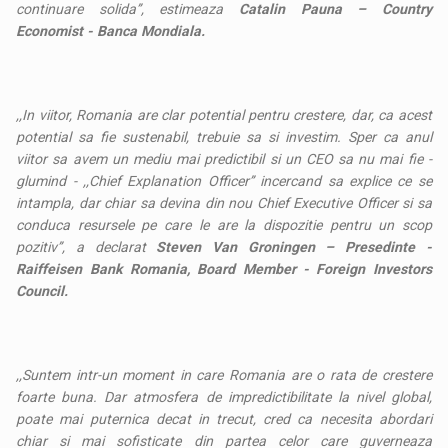
continuare solida’’, estimeaza
Catalin Pauna – Country
Economist - Banca Mondiala.
,,In viitor, Romania are clar potential pentru crestere, dar, ca acest
potential sa fie sustenabil, trebuie sa si investim. Sper ca anul
viitor sa avem un mediu mai predictibil si un CEO sa nu mai fie -
glumind - ,,Chief Explanation Officer’’ incercand sa explice ce se
intampla, dar chiar sa devina din nou Chief Executive Officer si sa
conduca resursele pe care le are la dispozitie pentru un scop
pozitiv’’, a declarat
Steven Van Groningen – Presedinte -
Raiffeisen Bank Romania, Board Member - Foreign Investors
Council.
,,Suntem intr-un moment in care Romania are o rata de crestere
foarte buna. Dar atmosfera de impredictibilitate la nivel global,
poate mai puternica decat in trecut, cred ca necesita abordari
chiar si mai sofisticate din partea celor care guverneaza