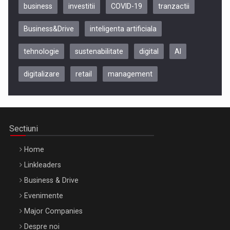
business
investitii
COVID-19
tranzactii
Business&Drive
inteligenta artificiala
tehnologie
sustenabilitate
digital
AI
digitalizare
retail
management
Be Inspired. Make it Happen!, CLUJ, 9 Decembrie
Cluj-Napoca – 9 Dec 2026
Sectiuni
Home
Linkleaders
Business & Drive
Evenimente
Major Companies
Be Inspired. Make it Happen!, ARTEMIS LETO, ORADEA, 8
Despre noi