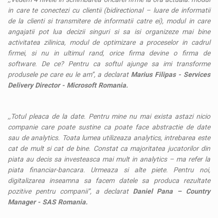
in care te conectezi cu clientii (bidirectional – luare de informatii
de la clienti si transmitere de informatii catre ei), modul in care
angajatii pot lua decizii singuri si sa isi organizeze mai bine
activitatea zilinica, modul de optimizare a proceselor in cadrul
firmei, si nu in ultimul rand, orice firma devine o firma de
software. De ce? Pentru ca softul ajunge sa imi transforme
produsele pe care eu le am’’, a declarat
Marius Filipas - Services
Delivery Director - Microsoft Romania.
,,Totul pleaca de la date. Pentru mine nu mai exista astazi nicio
companie care poate sustine ca poate face abstractie de date
sau de analytics. Toata lumea utilizeaza analytics, intrebarea este
cat de mult si cat de bine. Constat ca majoritatea jucatorilor din
piata au decis sa investeasca mai mult in analytics – ma refer la
piata financiar-bancara. Urmeaza si alte piete. Pentru noi,
digitalizarea inseamna sa facem datele sa produca rezultate
pozitive pentru companii’’, a declarat
Daniel Pana – Country
Manager - SAS Romania.