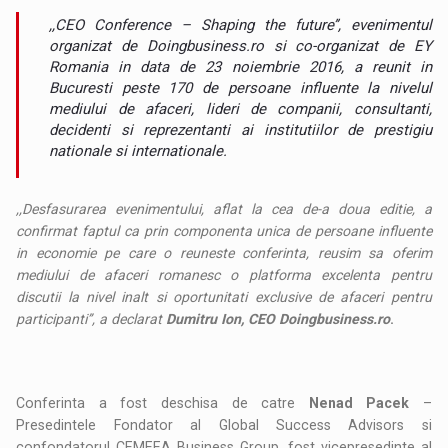
,,CEO Conference – Shaping the future’’, evenimentul
organizat de Doingbusiness.ro si co-organizat de EY
Romania in data de 23 noiembrie 2016, a reunit in
Bucuresti peste 170 de persoane influente la nivelul
mediului de afaceri, lideri de companii, consultanti,
decidenti si reprezentanti ai institutiilor de prestigiu
nationale si internationale.
,,Desfasurarea evenimentului, aflat la cea de-a doua editie, a
confirmat faptul ca prin componenta unica de persoane influente
in economie pe care o reuneste conferinta, reusim sa oferim
mediului de afaceri romanesc o platforma excelenta pentru
discutii la nivel inalt si oportunitati exclusive de afaceri pentru
participanti’’, a declarat
Dumitru Ion, CEO Doingbusiness.ro
.
Conferinta a fost deschisa de catre
Nenad Pacek
–
Presedintele Fondator al Global Success Advisors si
confondatorul CEMEEA Business Group, fost vicepresedinte al