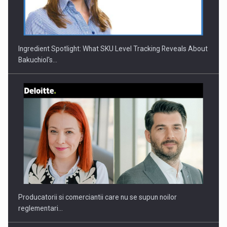
CEO Conference - Shaping The Future - Technology and…
Ingredient Spotlight: What SKU Level Tracking Reveals About
Bakuchiol's…
Webinar - Business Evolution-RETHINK STRATEGY-Finantare
Investitii Digitalizare
Producatorii si comerciantii care nu se supun noilor
reglementari…