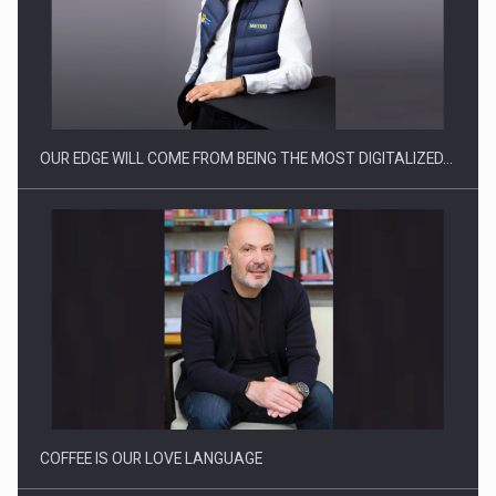
Ce nu stiu Directorii de HR despre performanta echipelor…
OUR EDGE WILL COME FROM BEING THE MOST DIGITALIZED…
Cum invatam sa spunem nu intr-o cultura care pedepseste…
COFFEE IS OUR LOVE LANGUAGE