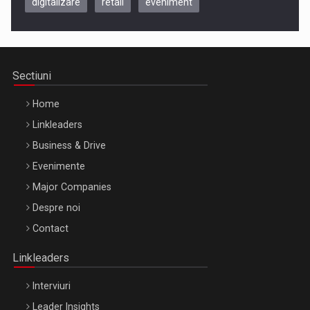
digitalizare
retail
eveniment
Be Inspired. Make it Happen!, CLUJ, 9 Decembrie
Cluj-Napoca – 9 Dec 2026
Sectiuni
Home
Linkleaders
Business & Drive
Evenimente
Major Companies
Be Inspired. Make it Happen!, ARTEMIS LETO, ORADEA, 8
Despre noi
Octombrie
Contact
Oradea – 8 Oct 2026
Linkleaders
Interviuri
Leader Insights