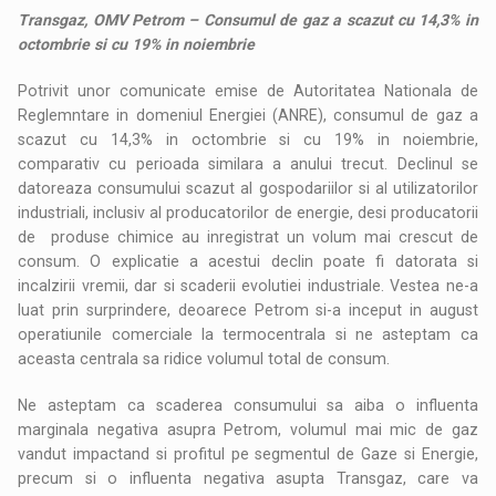
Transgaz, OMV Petrom – Consumul de gaz a scazut cu 14,3% in
octombrie si cu 19% in noiembrie
Potrivit unor comunicate emise de Autoritatea Nationala de
Reglemntare in domeniul Energiei (ANRE), consumul de gaz a
scazut cu 14,3% in octombrie si cu 19% in noiembrie,
comparativ cu perioada similara a anului trecut. Declinul se
datoreaza consumului scazut al gospodariilor si al utilizatorilor
industriali, inclusiv al producatorilor de energie, desi producatorii
de produse chimice au inregistrat un volum mai crescut de
consum. O explicatie a acestui declin poate fi datorata si
incalzirii vremii, dar si scaderii evolutiei industriale. Vestea ne-a
luat prin surprindere, deoarece Petrom si-a inceput in august
operatiunile comerciale la termocentrala si ne asteptam ca
aceasta centrala sa ridice volumul total de consum.
Ne asteptam ca scaderea consumului sa aiba o influenta
marginala negativa asupra Petrom, volumul mai mic de gaz
vandut impactand si profitul pe segmentul de Gaze si Energie,
precum si o influenta negativa asupta Transgaz, care va