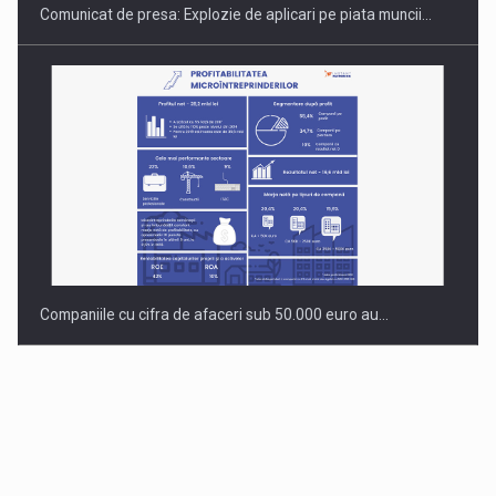
Comunicat de presa: Explozie de aplicari pe piata muncii…
Companiile cu cifra de afaceri sub 50.000 euro au…