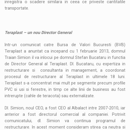
inregistra o scadere similara in ceea ce priveste cantitatile
transportate.
Teraplast – un nou Director General
Intr-un comunicat catre Bursa de Valori Bucuresti (BVB)
Teraplast a anuntat ca incepand cu 1 februarie 2013, domnul
Traian Simion il va inlocui pe domnul Stefan Bucataru in functia
de Director General al Teraplast. Dl. Bucataru, cu expertiza in
restructurare si consultanta in management, a coordonat
procesul de restructurare al Teraplast in ultimele 18 luni.
Teraplast s-a concentrat mai mult pe segmente precum profile
PVC si usi si ferestre, in timp ce alte linii de business au fost
intrerupte (cahle de teracota) sau externalizate.
Dl. Simion, noul CEO, a fost CEO al Albalact intre 2007-2010, iar
anterior a fost directorul comercial al companiei. Potrivit
comunicatului, dl. Simion va continua programul de
restructurare. In acest moment consideram stirea ca neutra si