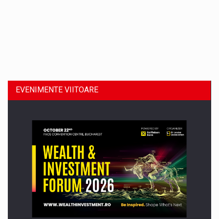
Dinu Bumbacea revine in PwC Romania ca Partener si…
EVENIMENTE VIITOARE
Comunicat de presa: Joburile part-time reincep sa intre pe…