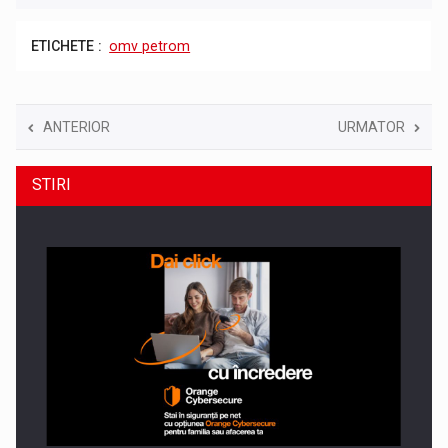
ETICHETE :
omv petrom
ANTERIOR
URMATOR
STIRI