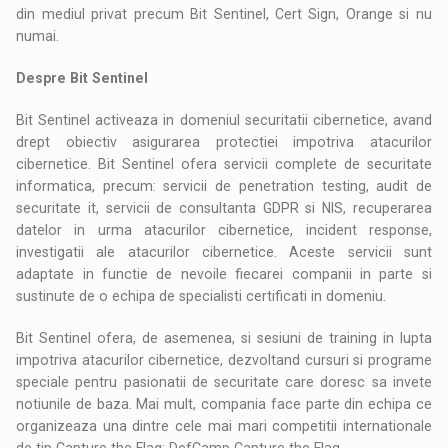
din mediul privat precum Bit Sentinel, Cert Sign, Orange si nu
numai.
Despre Bit Sentinel
Bit Sentinel activeaza in domeniul securitatii cibernetice, avand
drept obiectiv asigurarea protectiei impotriva atacurilor
cibernetice. Bit Sentinel ofera servicii complete de securitate
informatica, precum: servicii de penetration testing, audit de
securitate it, servicii de consultanta GDPR si NIS, recuperarea
datelor in urma atacurilor cibernetice, incident response,
investigatii ale atacurilor cibernetice. Aceste servicii sunt
adaptate in functie de nevoile fiecarei companii in parte si
sustinute de o echipa de specialisti certificati in domeniu.
Bit Sentinel ofera, de asemenea, si sesiuni de training in lupta
impotriva atacurilor cibernetice, dezvoltand cursuri si programe
speciale pentru pasionatii de securitate care doresc sa invete
notiunile de baza. Mai mult, compania face parte din echipa ce
organizeaza una dintre cele mai mari competitii internationale
de tip Capture the Flag: DefCamp Capture the Flag.