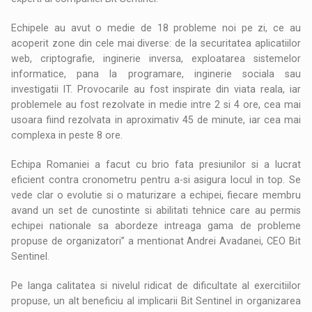
Echipele au avut o medie de 18 probleme noi pe zi, ce au
acoperit zone din cele mai diverse: de la securitatea aplicatiilor
web, criptografie, inginerie inversa, exploatarea sistemelor
informatice, pana la programare, inginerie sociala sau
investigatii IT. Provocarile au fost inspirate din viata reala, iar
problemele au fost rezolvate in medie intre 2 si 4 ore, cea mai
usoara fiind rezolvata in aproximativ 45 de minute, iar cea mai
complexa in peste 8 ore.
Echipa Romaniei a facut cu brio fata presiunilor si a lucrat
eficient contra cronometru pentru a-si asigura locul in top. Se
vede clar o evolutie si o maturizare a echipei, fiecare membru
avand un set de cunostinte si abilitati tehnice care au permis
echipei nationale sa abordeze intreaga gama de probleme
propuse de organizatori” a mentionat Andrei Avadanei, CEO Bit
Sentinel.
Pe langa calitatea si nivelul ridicat de dificultate al exercitiilor
propuse, un alt beneficiu al implicarii Bit Sentinel in organizarea