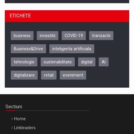
ETICHETE
business
investitii
COVID-19
tranzactii
Business&Drive
inteligenta artificiala
tehnologie
sustenabilitate
digital
AI
digitalizare
retail
eveniment
Be Inspired. Make it Happen!, CLUJ, 9 Decembrie
Cluj-Napoca – 9 Dec 2026
Sectiuni
Home
Linkleaders