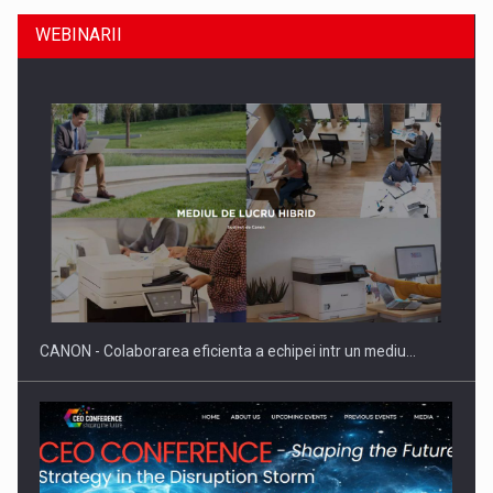
WEBINARII
SYCLEF isi consolideaza prezenta in Romania printr-o a
doua…
CANON - Colaborarea eficienta a echipei intr un mediu…