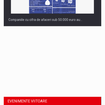
Companiile cu cifra de afaceri sub 50.000 euro au…
Dinu Bumbacea revine in PwC Romania ca Partener si…
EVENIMENTE VIITOARE