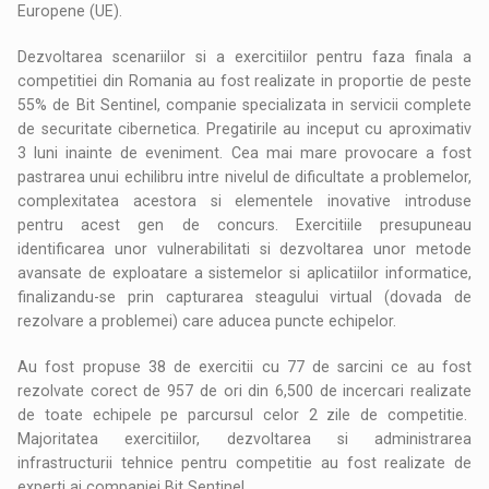
Europene (UE).
Dezvoltarea scenariilor si a exercitiilor pentru faza finala a
competitiei din Romania au fost realizate in proportie de peste
55% de Bit Sentinel, companie specializata in servicii complete
de securitate cibernetica. Pregatirile au inceput cu aproximativ
3 luni inainte de eveniment. Cea mai mare provocare a fost
pastrarea unui echilibru intre nivelul de dificultate a problemelor,
complexitatea acestora si elementele inovative introduse
pentru acest gen de concurs. Exercitiile presupuneau
identificarea unor vulnerabilitati si dezvoltarea unor metode
avansate de exploatare a sistemelor si aplicatiilor informatice,
finalizandu-se prin capturarea steagului virtual (dovada de
rezolvare a problemei) care aducea puncte echipelor.
Au fost propuse 38 de exercitii cu 77 de sarcini ce au fost
rezolvate corect de 957 de ori din 6,500 de incercari realizate
de toate echipele pe parcursul celor 2 zile de competitie.
Majoritatea exercitiilor, dezvoltarea si administrarea
infrastructurii tehnice pentru competitie au fost realizate de
experti ai companiei Bit Sentinel.