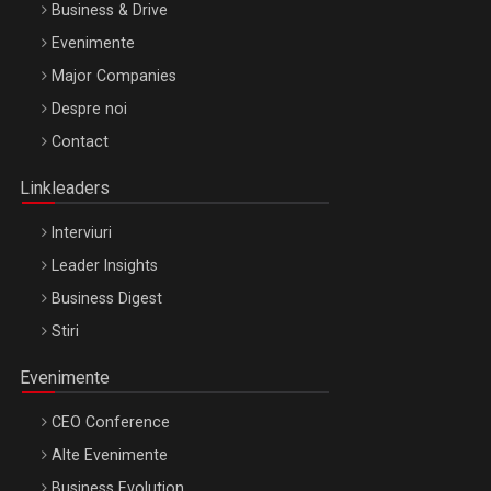
Business & Drive
Evenimente
Major Companies
Be Inspired. Make it Happen!, ARTEMIS LETO, ORADEA, 8
Despre noi
Octombrie
Contact
Oradea – 8 Oct 2026
Linkleaders
Interviuri
Leader Insights
Business Digest
Stiri
Evenimente
CEO Conference
Alte Evenimente
Business Evolution