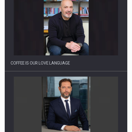
Cum invatam sa spunem nu intr-o cultura care pedepseste…
COFFEE IS OUR LOVE LANGUAGE