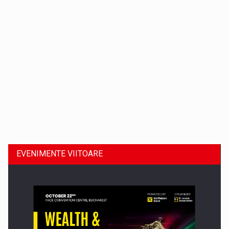
Dinu Bumbacea revine in PwC Romania ca Partener si…
EVENIMENTE VIITOARE