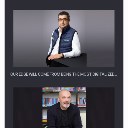
Producatorii si comerciantii care nu se supun noilor
reglementari…
OUR EDGE WILL COME FROM BEING THE MOST DIGITALIZED…