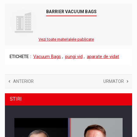
BARRIER VACUUM BAGS
Vezi toate materialele publicate
ETICHETE :
Vacuum Bags
,
pungi vid
,
aparate de vidat
ANTERIOR
URMATOR
STIRI