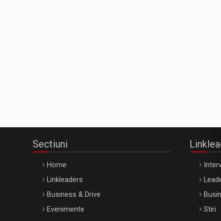
Sectiuni
Linkle
Home
Interv
Linkleaders
Leade
Business & Drive
Busin
Evenimente
Stiri