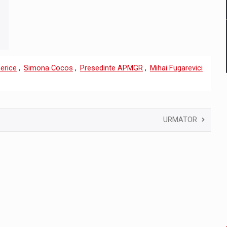
erice
,
Simona Cocos
,
Presedinte APMGR
,
Mihai Fugarevici
URMATOR