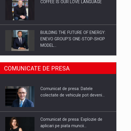
COFFEE IS OUR LOVE LANGUAGE
BUILDING THE FUTURE OF ENERGY:
ENEVO GROUP’S ONE-STOP-SHOP
MODEL…
ROOTED IN ROMANIA, BUILT TO
COMUNICATE DE PRESA
DELIVER TECHNOLOGY FOR THE…
Comunicat de presa: Datele
PUTTING ROMANIAN CORPORATE
colectate de vehicule pot deveni…
COMPANIES ON THE INTERNATIONAL
BUSINESS SCENE
Comunicat de presa: Explozie de
aplicari pe piata muncii…