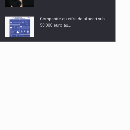
Companiile cu cifra de afaceri sub
50.000 euro au…
Dinu Bumbacea revine in PwC
Romania ca Partener si…
Comunicat de presa: Joburile part-
time reincep sa intre pe…