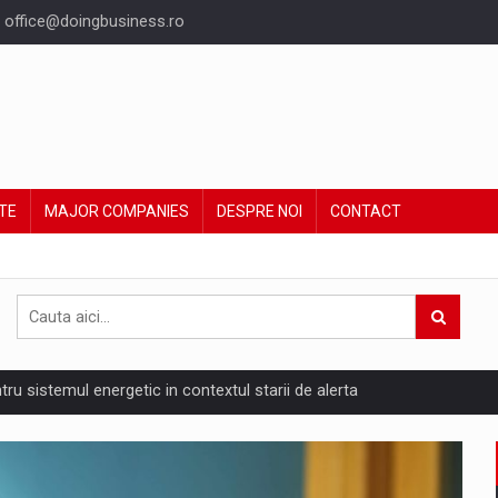
office@doingbusiness.ro
TE
MAJOR COMPANIES
DESPRE NOI
CONTACT
ntru sistemul energetic in contextul starii de alerta
are pedepseste granitele?
ing Reveals About Bakuchiol's Evolution