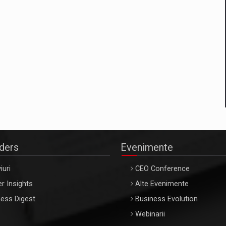
aders
Evenimente
iuri
CEO Conference
r Insights
Alte Evenimente
ess Digest
Business Evolution
Webinarii