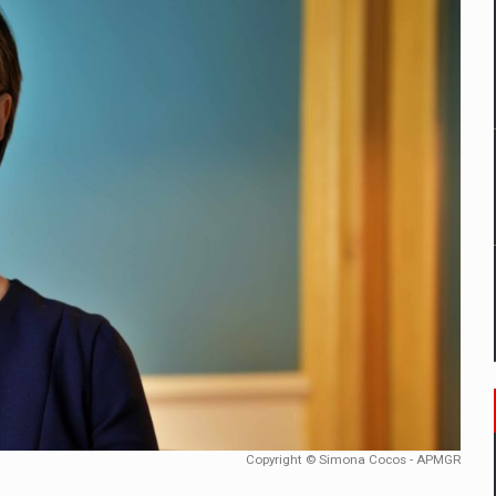
un noilor reglementari UE privind ambalajele pot risca retragerea prod
ES ON THE INTERNATIONAL BUSINESS SCENE
OST DIGITALIZED WHOLESALER IN ROMANIA
 benzinariile RO concept OSCAR – peste 500 de participanti
management a Pall-Ex, liderul pietei de transport paletizat din Romani
MBRU AL FAMILIEI: RANGE ROVER GT
Copyright © Simona Cocos - APMGR