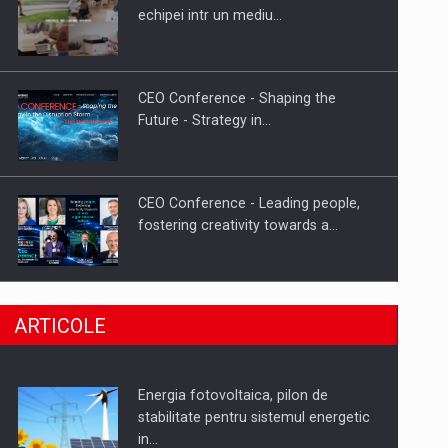
Hard Enduro Piatra Craiului 2026,
echipei intr un mediu…
fueled by benzinariile RO…
CEO Conference - Shaping the
Future - Strategy in…
CEO Conference - Leading people,
fostering creativity towards a…
CEO Conference - Shaping The
ARTICOLE
Future - Technology and…
Energia fotovoltaica, pilon de
Webinar - Business Evolution-
stabilitate pentru sistemul energetic
RETHINK STRATEGY-Finantare
in…