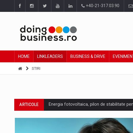
+40-21-317.03.90
HOME
LINKLEADERS
BUSINESS & DRIVE
EVENIMEN
STIRI
Energia fotovoltaica, pilon de stabilitate pe
ARTICOLE
Cum invatam sa spunem nu intr-o cultura c
ARTICOLE
Ingredient Spotlight: What SKU Level Track
ARTICOLE