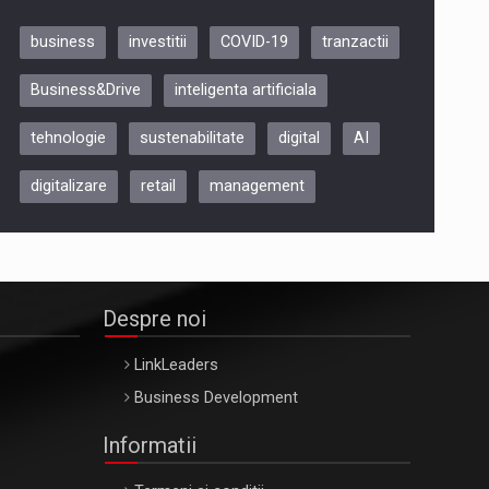
business
investitii
COVID-19
tranzactii
Be Inspired. Make it Happen!,
Business&Drive
inteligenta artificiala
ARTEMIS LETO, ORADEA, 8
Octombrie
tehnologie
sustenabilitate
digital
AI
Oradea – 8 Oct 2026
digitalizare
retail
management
Despre noi
LinkLeaders
Business Development
Informatii