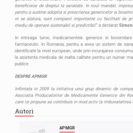
beneficieze de dreptul la sanatate. In noul mandat, impreu
pentru a sustine adoptia si prescrierea genericelor si biosimil
ni se alatura, sunt companii importante cu facilitati de 
mediu de operare sustenabil si predictibil
.” a declarat
Simon
In intreaga lume, medicamentele generice si biosimilare
farmaceutic. In Romania, pentru a avea un sistem de sanata
identificate la nivel european, unde prin incurajarea consum
la asistenta medicala de inalta calitate pentru un numar mai m
publice.
DESPRE APMGR
Infiintata in 2009 la initiativa unui grup dinamic de comp
Asociatia Producatorilor de Medicamente Generice din Ro
care isi propune sa contribuie in mod activ la imbunatatirea
Autori
APMGR