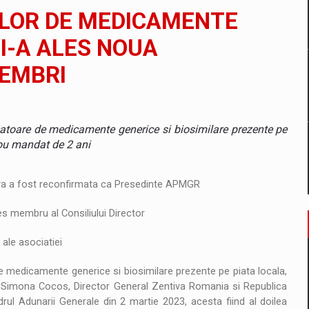
il pentru comanda intr-o gama extinsa de variante atragatoare
ILOR DE MEDICAMENTE
I-A ALES NOUA
MEMBRI
 Demand
toare de medicamente generice si biosimilare prezente pe
ou mandat de 2 ani
va a fost reconfirmata ca Presedinte APMGR
es membru al Consiliului Director
ale asociatiei
medicamente generice si biosimilare prezente pe piata locala,
Simona Cocos, Director General Zentiva Romania si Republica
rul Adunarii Generale din 2 martie 2023, acesta fiind al doilea