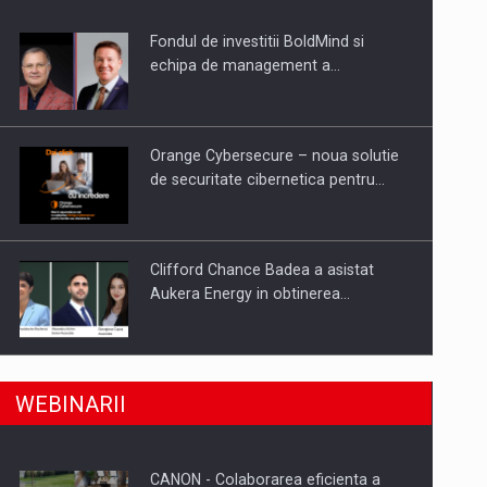
Fondul de investitii BoldMind si
uselor din piata
echipa de management a…
Orange Cybersecure – noua solutie
de securitate cibernetica pentru…
Clifford Chance Badea a asistat
Aukera Energy in obtinerea…
SAPTE PERSONALITATI DIN MEDIUL
a, preiau compania intr-o tranzactie de peste 25…
WEBINARII
DE AFACERI, ACADEMIC SI
INSTITUTIONAL…
CANON - Colaborarea eficienta a