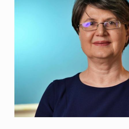
Producatorii si comerciantii care nu se sup
ARTICOLE
LEADERSHIP IN MISCARE
INTERVIURI
CU BATERIILE PERMANENT INCARCATE
INTERVIURI
PUTTING ROMANIAN CORPORATE COMPANI
INTERVIURI
OUR EDGE WILL COME FROM BEING THE M
INTERVIURI
COFFEE IS OUR LOVE LANGUAGE
INTERVIURI
Hard Enduro Piatra Craiului 2026, fueled by
STIRI
Fondul de investitii BoldMind si echipa de 
STIRI
RANGE ROVER DEZVALUIE AL CINCILEA ME
STIRI