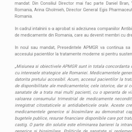
mandat. Din Consiliul Director mai fac parte Daniel Bran
Romania, Arina Gholmieh, Director General Egis Pharmaceu
Romania.
In cadrul intalnirii s-a aprobat si adeziunea companiilor Antib
de medicamente din Romania, care au devenit membri cu drept
In noul sau mandat, Presedintele APMGR va continua sa s
accesului pacientilor la tratamente moderne si pentru sustena
„
Misiunea si obiectivele APMGR sunt in totala concordanta cu
cu interesele strategice ale Romaniei. Medicamentele gener
datorita pretului accesibil. Acum, accesul pacientilor la tra
de disponibilitate ale medicamentelor, cele istorice, dar si 
sanatate de a trata mai multi pacienti, cu o speranta de vi
valoarea consumului trimestrial de medicamente neconditi
inregistrat citostaticele si antidiabeticele orale. Aceste c
medicamentele generice si biosimilare au demonstrat cap
bugetele publice, resurse financiare disponibile care pot tra
castig. O parte din solutie este eliminarea barierei la intr
generice si biosimilare. Politicile de sanatate si regleme