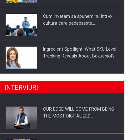
Investitii Digitalizare
Cum invatam sa spunem nu intr-o
cultura care pedepseste…
Ingredient Spotlight: What SKU Level
Tracking Reveals About Bakuchiol's…
Producatorii si comerciantii care nu
INTERVIURI
se supun noilor reglementari…
OUR EDGE WILL COME FROM BEING
Proteinmaxxing and the Future of
THE MOST DIGITALIZED…
Protein Demand