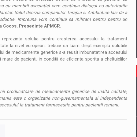
na cu membrii asociatiei vom continua dialogul cu autoritatile
arelor. Salut decizia companiilor Terapia si Antibiotice Iasi de a
productie. Impreuna vom continua sa militam pentru pentru un
a Cocos, Presedinte APMGR
.
 reprezinta solutia pentru cresterea accesului la tratament
te la nivel european, trebuie sa luam drept exemplu solutiile
ului de medicamente generice s-a reusit imbunatatirea accesului
are de pacienti, in conditii de eficienta sporita a cheltuielilor
anii producatoare de medicamente generice de inalta calitate,
mania este o organizatie non-guvernamentala si independenta
 accesului la tratament farmaceutic pentru pacientii romani.