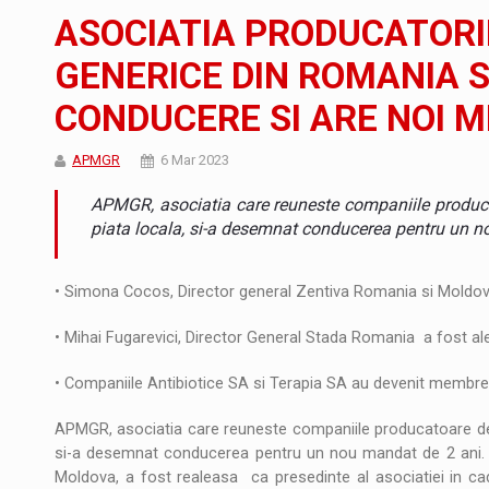
Noul Mercedes-Benz VLE este acum disponib
STIRI
ASOCIATIA PRODUCATOR
JAECOO 5 SHS-H a ajuns in Romania
STIRI
GENERICE DIN ROMANIA S
CONDUCERE SI ARE NOI 
Proteinmaxxing and the Future of Protein
ARTICOLE
APMGR
6 Mar 2023
APMGR, asociatia care reuneste companiile produca
piata locala, si-a desemnat conducerea pentru un n
• Simona Cocos, Director general Zentiva Romania si Moldo
• Mihai Fugarevici, Director General Stada Romania a fost al
• Companiile Antibiotice SA si Terapia SA au devenit membre 
APMGR, asociatia care reuneste companiile producatoare de 
si-a desemnat conducerea pentru un nou mandat de 2 ani. 
Moldova, a fost realeasa ca presedinte al asociatiei in cad