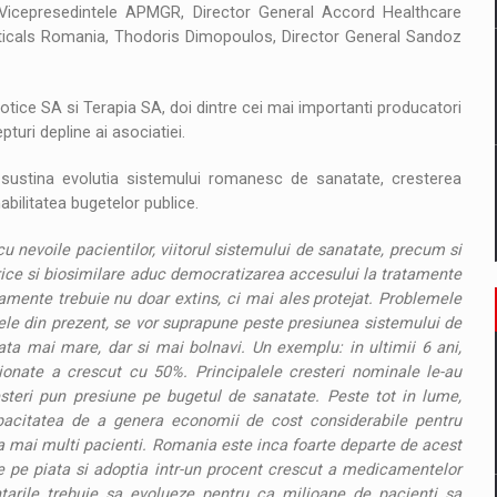
, Vicepresedintele APMGR, Director General Accord Healthcare
ticals Romania, Thodoris Dimopoulos, Director General Sandoz
iotice SA si Terapia SA, doi dintre cei mai importanti producatori
uri depline ai asociatiei.
ustina evolutia sistemului romanesc de sanatate, cresterea
bilitatea bugetelor publice.
 nevoile pacientilor, viitorul sistemului de sanatate, precum si
ice si biosimilare aduc democratizarea accesului la tratamente
tamente trebuie nu doar extins, ci mai ales protejat. Problemele
cele din prezent, se vor suprapune peste presiunea sistemului de
ata mai mare, dar si mai bolnavi. Un exemplu: in ultimii 6 ani,
onate a crescut cu 50%. Principalele cresteri nominale le-au
resteri pun presiune pe bugetul de sanatate. Peste tot in lume,
acitatea de a genera economii de cost considerabile pentru
ta mai multi pacienti. Romania este inca foarte departe de acest
are pe piata si adoptia intr-un procent crescut a medicamentelor
ntarile trebuie sa evolueze pentru ca milioane de pacienti sa