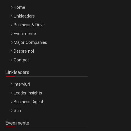
Home
Linkleaders
Business & Drive
Evenimente
Major Companies
Be Inspired. Make it Happen!, ARTEMIS LETO, ORADEA, 8
Despre noi
Octombrie
Contact
Oradea – 8 Oct 2026
Linkleaders
Interviuri
Leader Insights
Business Digest
Stiri
Evenimente