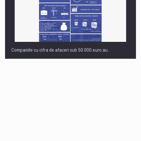
Companiile cu cifra de afaceri sub 50.000 euro au…
Dinu Bumbacea revine in PwC Romania ca Partener si…