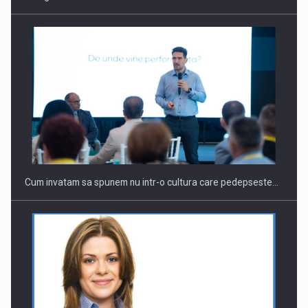
Webinar - Business Evolution-RETHINK STRATEGY-Finantare
Investitii Digitalizare
Cum invatam sa spunem nu intr-o cultura care pedepseste…