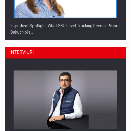
Ingredient Spotlight: What SKU Level Tracking Reveals About
Bakuchiol's…
INTERVIURI
Producatorii si comerciantii care nu se supun noilor
reglementari…