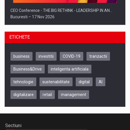
CEO Conference - THE BIG RETHINK - LEADERSHIP IN AN…
Bucuresti – 17 Nov 2026
ETICHETE
business
investitii
COVID-19
tranzactii
Business&Drive
inteligenta artificiala
tehnologie
sustenabilitate
digital
AI
digitalizare
retail
management
Be Inspired. Make it Happen!, CLUJ, 9 Decembrie
Cluj-Napoca – 9 Dec 2026
Sectiuni