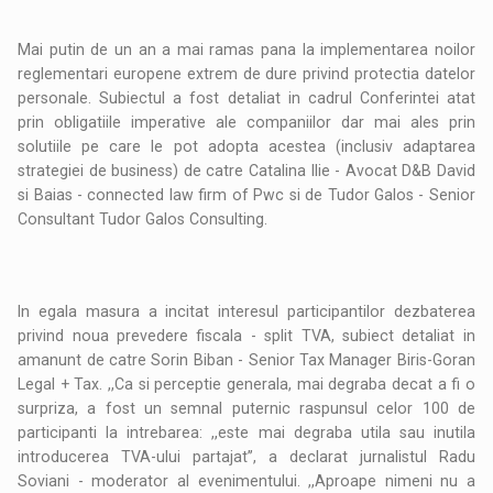
Mai putin de un an a mai ramas pana la implementarea noilor
reglementari europene extrem de dure privind protectia datelor
personale. Subiectul a fost detaliat in cadrul Conferintei atat
prin obligatiile imperative ale companiilor dar mai ales prin
solutiile pe care le pot adopta acestea (inclusiv adaptarea
strategiei de business) de catre Catalina Ilie - Avocat D&B David
si Baias - connected law firm of Pwc si de Tudor Galos - Senior
Consultant Tudor Galos Consulting.
In egala masura a incitat interesul participantilor dezbaterea
privind noua prevedere fiscala - split TVA, subiect detaliat in
amanunt de catre Sorin Biban - Senior Tax Manager Biris-Goran
Legal + Tax. ,,Ca si perceptie generala, mai degraba decat a fi o
surpriza, a fost un semnal puternic raspunsul celor 100 de
participanti la intrebarea: ,,este mai degraba utila sau inutila
introducerea TVA-ului partajat’’, a declarat jurnalistul Radu
Soviani - moderator al evenimentului. ,,Aproape nimeni nu a