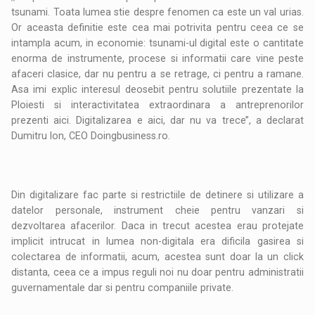
tsunami. Toata lumea stie despre fenomen ca este un val urias.
Or aceasta definitie este cea mai potrivita pentru ceea ce se
intampla acum, in economie: tsunami-ul digital este o cantitate
enorma de instrumente, procese si informatii care vine peste
afaceri clasice, dar nu pentru a se retrage, ci pentru a ramane.
Asa imi explic interesul deosebit pentru solutiile prezentate la
Ploiesti si interactivitatea extraordinara a antreprenorilor
prezenti aici. Digitalizarea e aici, dar nu va trece’’, a declarat
Dumitru Ion, CEO Doingbusiness.ro.
Din digitalizare fac parte si restrictiile de detinere si utilizare a
datelor personale, instrument cheie pentru vanzari si
dezvoltarea afacerilor. Daca in trecut acestea erau protejate
implicit intrucat in lumea non-digitala era dificila gasirea si
colectarea de informatii, acum, acestea sunt doar la un click
distanta, ceea ce a impus reguli noi nu doar pentru administratii
guvernamentale dar si pentru companiile private.