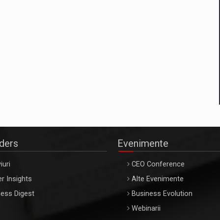
aders
Evenimente
iuri
CEO Conference
r Insights
Alte Evenimente
ess Digest
Business Evolution
Webinarii