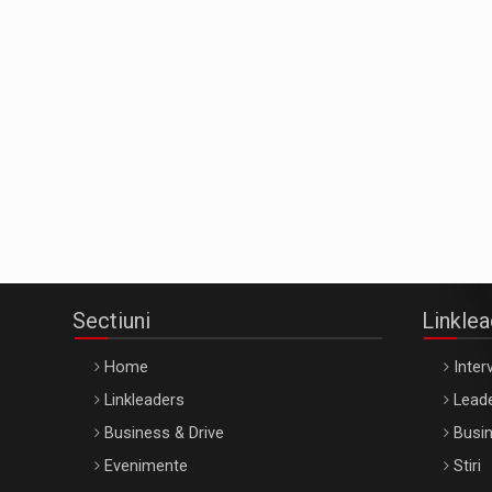
Sectiuni
Linkle
Home
Interv
Linkleaders
Leade
Business & Drive
Busin
Evenimente
Stiri