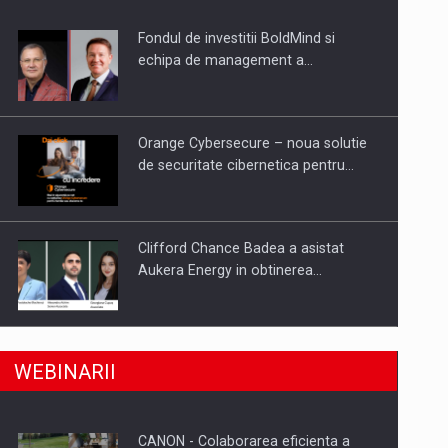
Fondul de investitii BoldMind si
uselor din piata
echipa de management a…
Orange Cybersecure – noua solutie
de securitate cibernetica pentru…
Clifford Chance Badea a asistat
Aukera Energy in obtinerea…
SAPTE PERSONALITATI DIN MEDIUL
a, preiau compania intr-o tranzactie de peste 25…
WEBINARII
DE AFACERI, ACADEMIC SI
INSTITUTIONAL…
CANON - Colaborarea eficienta a