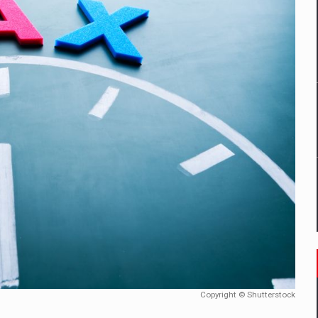
un noilor reglementari UE privind ambalajele pot risca retragerea prod
ES ON THE INTERNATIONAL BUSINESS SCENE
OST DIGITALIZED WHOLESALER IN ROMANIA
 benzinariile RO concept OSCAR – peste 500 de participanti
management a Pall-Ex, liderul pietei de transport paletizat din Romani
MBRU AL FAMILIEI: RANGE ROVER GT
Copyright © Shutterstock