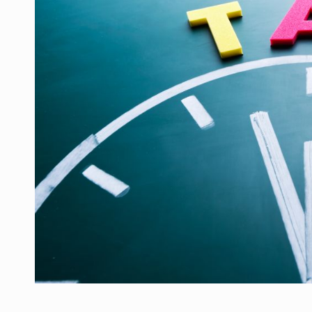
Producatorii si comerciantii care nu se sup
ARTICOLE
LEADERSHIP IN MISCARE
INTERVIURI
CU BATERIILE PERMANENT INCARCATE
INTERVIURI
PUTTING ROMANIAN CORPORATE COMPANI
INTERVIURI
OUR EDGE WILL COME FROM BEING THE M
INTERVIURI
COFFEE IS OUR LOVE LANGUAGE
INTERVIURI
Hard Enduro Piatra Craiului 2026, fueled by
STIRI
Fondul de investitii BoldMind si echipa de 
STIRI
RANGE ROVER DEZVALUIE AL CINCILEA ME
STIRI