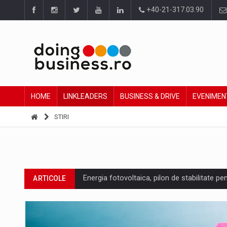
+40-21-317.03.90
HOME
LINKLEADERS
BUSINESS & DRIVE
EVENIMEN
STIRI
Energia fotovoltaica, pilon de stabilitate pe
ARTICOLE
Cum invatam sa spunem nu intr-o cultura c
ARTICOLE
Ingredient Spotlight: What SKU Level Track
ARTICOLE