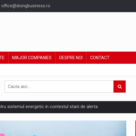
office@doingbusiness.ro
TE
MAJOR COMPANIES
DESPRE NOI
CONTACT
ntru sistemul energetic in contextul starii de alerta
are pedepseste granitele?
ing Reveals About Bakuchiol's Evolution