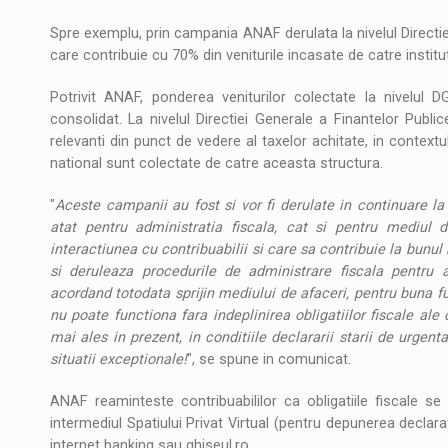
Spre exemplu, prin campania ANAF derulata la nivelul Directie
care contribuie cu 70% din veniturile incasate de catre institut
Potrivit ANAF, ponderea veniturilor colectate la nivelul D
consolidat. La nivelul Directiei Generale a Finantelor Public
relevanti din punct de vedere al taxelor achitate, in contextul
national sunt colectate de catre aceasta structura.
"
Aceste campanii au fost si vor fi derulate in continuare la
atat pentru administratia fiscala, cat si pentru mediul 
interactiunea cu contribuabilii si care sa contribuie la bunul
si deruleaza procedurile de administrare fiscala pentru as
acordand totodata sprijin mediului de afaceri, pentru buna fun
nu poate functiona fara indeplinirea obligatiilor fiscale ale co
mai ales in prezent, in conditiile declararii starii de urgent
situatii exceptionale!
", se spune in comunicat.
ANAF reaminteste contribuabililor ca obligatiile fiscale se
intermediul Spatiului Privat Virtual (pentru depunerea declarati
internet banking sau ghiseul.ro.