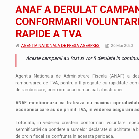
Noul Mercedes-Benz VLE este acum disponib
STIRI
ANAF A DERULAT CAMPAN
JAECOO 5 SHS-H a ajuns in Romania
STIRI
CONFORMARII VOLUNTARE
RAPIDE A TVA
Proteinmaxxing and the Future of Protein
ARTICOLE
AGENTIA NATIONALA DE PRESA AGERPRES
26 Mar 2020
Aceste campanii au fost si vor fi derulate in contin
Agentia Nationala de Administrare Fiscala (ANAF) a desfa
rambursarea de TVA, pentru a fi pregatite cu rapiditate compe
de rambursare, conform unui comunicat al institutiei.
ANAF mentioneaza ca trateaza cu maxima operativitate so
economici care au de primit TVA, in vederea asigurarii aces
Totodata, in vederea cresterii conformarii voluntare, spec
semnificativi ca pondere a sumelor declarate si achitate la b
de ordin fiscal se confrunta in aceasta perioada.