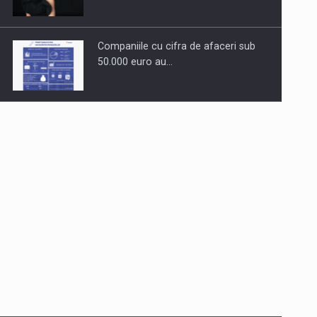
Companiile cu cifra de afaceri sub
50.000 euro au…
Dinu Bumbacea revine in PwC
Romania ca Partener si…
Comunicat de presa: Joburile part-
time reincep sa intre pe…