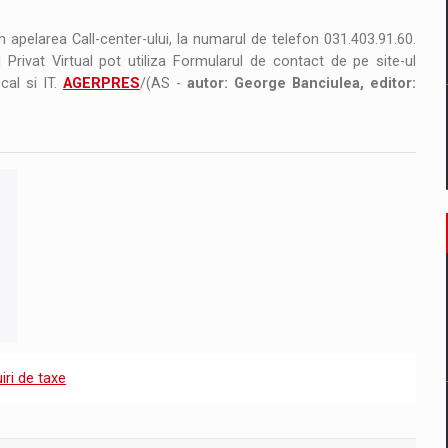
n apelarea Call-center-ului, la numarul de telefon 031.403.91.60.
 Privat Virtual pot utiliza Formularul de contact de pe site-ul
cal si IT.
AGERPRES
/(AS -
autor: George Banciulea, editor:
uiri de taxe