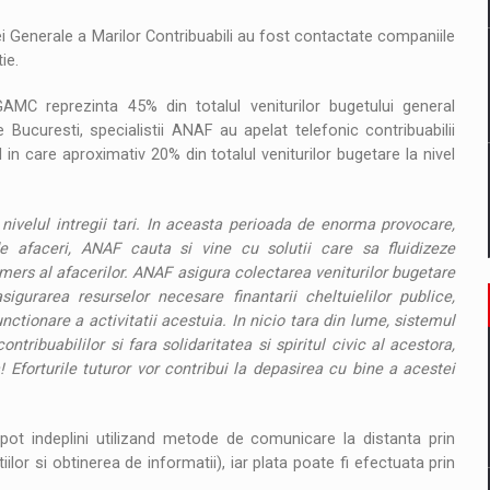
i Generale a Marilor Contribuabili au fost contactate companiile
ie.
GAMC reprezinta 45% din totalul veniturilor bugetului general
e Bucuresti, specialistii ANAF au apelat telefonic contribuabilii
 in care aproximativ 20% din totalul veniturilor bugetare la nivel
 nivelul intregii tari. In aceasta perioada de enorma provocare,
de afaceri, ANAF cauta si vine cu solutii care sa fluidizeze
 mers al afacerilor. ANAF asigura colectarea veniturilor bugetare
igurarea resurselor necesare finantarii cheltuielilor publice,
ctionare a activitatii acestuia. In nicio tara din lume, sistemul
ntribuabililor si fara solidaritatea si spiritul civic al acestora,
a! Eforturile tuturor vor contribui la depasirea cu bine a acestei
 pot indeplini utilizand metode de comunicare la distanta prin
ilor si obtinerea de informatii), iar plata poate fi efectuata prin