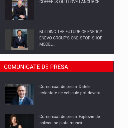
COFFEE IS OUR LOVE LANGUAGE
BUILDING THE FUTURE OF ENERGY:
ENEVO GROUP’S ONE-STOP-SHOP
MODEL…
ROOTED IN ROMANIA, BUILT TO
COMUNICATE DE PRESA
DELIVER TECHNOLOGY FOR THE…
Comunicat de presa: Datele
PUTTING ROMANIAN CORPORATE
colectate de vehicule pot deveni…
COMPANIES ON THE INTERNATIONAL
BUSINESS SCENE
Comunicat de presa: Explozie de
aplicari pe piata muncii…