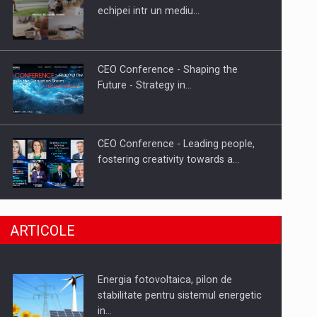
Hard Enduro Piatra Craiului 2026,
echipei intr un mediu…
fueled by benzinariile RO…
CEO Conference - Shaping the
Future - Strategy in…
CEO Conference - Leading people,
fostering creativity towards a…
CEO Conference - Shaping The
ARTICOLE
Future - Technology and…
Energia fotovoltaica, pilon de
Webinar - Business Evolution-
stabilitate pentru sistemul energetic
RETHINK STRATEGY-Finantare
in…