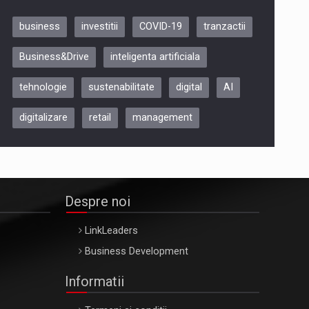
business
investitii
COVID-19
tranzactii
Be Inspired. Make it Happen!,
Business&Drive
inteligenta artificiala
ARTEMIS LETO, ORADEA, 8
Octombrie
tehnologie
sustenabilitate
digital
AI
Oradea – 8 Oct 2026
digitalizare
retail
management
Despre noi
LinkLeaders
Business Development
Informatii