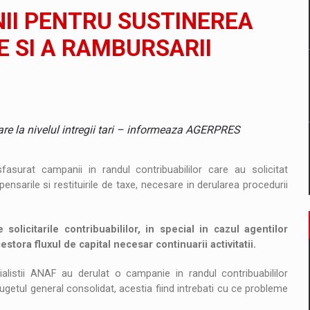
il pentru comanda intr-o gama extinsa de variante atragatoare
II PENTRU SUSTINEREA
 SI A RAMBURSARII
 Demand
uare la nivelul intregii tari – informeaza AGERPRES
surat campanii in randul contribuabililor care au solicitat
nsarile si restituirile de taxe, necesare in derularea procedurii
licitarile contribuabililor, in special in cazul agentilor
tora fluxul de capital necesar continuarii activitatii.
ialistii ANAF au derulat o campanie in randul contribuabililor
ugetul general consolidat, acestia fiind intrebati cu ce probleme