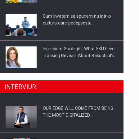
Investitii Digitalizare
Cum invatam sa spunem nu intr-o
cultura care pedepseste…
Ingredient Spotlight: What SKU Level
Tracking Reveals About Bakuchiol's…
Producatorii si comerciantii care nu
INTERVIURI
se supun noilor reglementari…
OUR EDGE WILL COME FROM BEING
Proteinmaxxing and the Future of
THE MOST DIGITALIZED…
Protein Demand