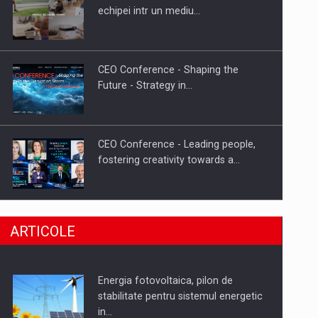
Hard Enduro Piatra Craiului 2026,
echipei intr un mediu…
fueled by benzinariile RO…
CEO Conference - Shaping the
Future - Strategy in…
CEO Conference - Leading people,
fostering creativity towards a…
CEO Conference - Shaping The
ARTICOLE
Future - Technology and…
Energia fotovoltaica, pilon de
Webinar - Business Evolution-
stabilitate pentru sistemul energetic
RETHINK STRATEGY-Finantare
in…