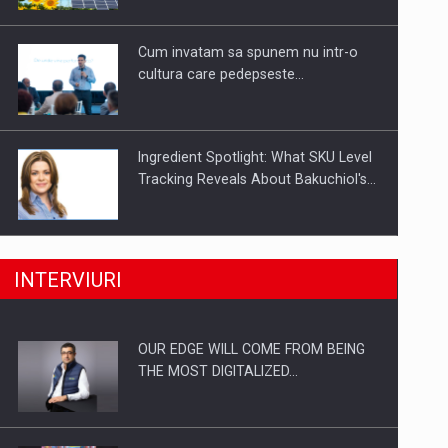
Investitii Digitalizare
Cum invatam sa spunem nu intr-o
cultura care pedepseste…
Ingredient Spotlight: What SKU Level
Tracking Reveals About Bakuchiol's…
Producatorii si comerciantii care nu
INTERVIURI
se supun noilor reglementari…
OUR EDGE WILL COME FROM BEING
Proteinmaxxing and the Future of
THE MOST DIGITALIZED…
Protein Demand