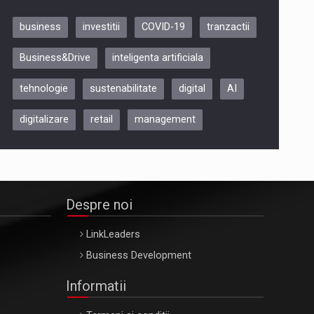
business
investitii
COVID-19
tranzactii
Be Inspired. Make it Happen!,
Business&Drive
inteligenta artificiala
ARTEMIS LETO, ORADEA, 8
Octombrie
tehnologie
sustenabilitate
digital
AI
Oradea – 8 Oct 2026
digitalizare
retail
management
Despre noi
LinkLeaders
Business Development
Informatii