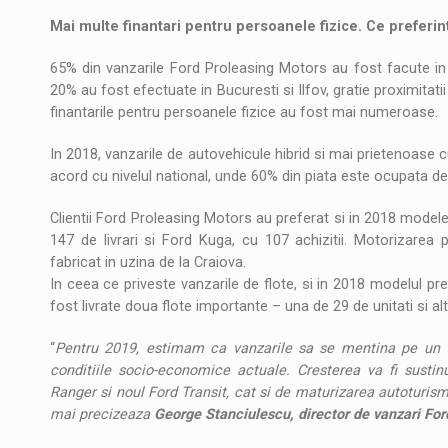
Mai multe finantari pentru persoanele fizice. Ce preferint
65% din vanzarile Ford Proleasing Motors au fost facute in 
20% au fost efectuate in Bucuresti si Ilfov, gratie proximitatii 
finantarile pentru persoanele fizice au fost mai numeroase.
In 2018, vanzarile de autovehicule hibrid si mai prietenoase cu
acord cu nivelul national, unde 60% din piata este ocupata de
Clientii Ford Proleasing Motors au preferat si in 2018 modele
147 de livrari si Ford Kuga, cu 107 achizitii. Motorizare
fabricat in uzina de la Craiova.
In ceea ce priveste vanzarile de flote, si in 2018 modelul pref
fost livrate doua flote importante – una de 29 de unitati si a
“
Pentru 2019, estimam ca vanzarile sa se mentina pe un t
conditiile socio-economice actuale. Cresterea va fi susti
Ranger si noul Ford Transit, cat si de maturizarea autoturism
mai precizeaza
George Stanciulescu, director de vanzari For