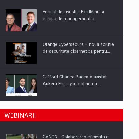
Fondul de investitii BoldMind si
uselor din piata
echipa de management a…
Orange Cybersecure – noua solutie
de securitate cibernetica pentru…
Clifford Chance Badea a asistat
Aukera Energy in obtinerea…
SAPTE PERSONALITATI DIN MEDIUL
a, preiau compania intr-o tranzactie de peste 25…
WEBINARII
DE AFACERI, ACADEMIC SI
INSTITUTIONAL…
CANON - Colaborarea eficienta a