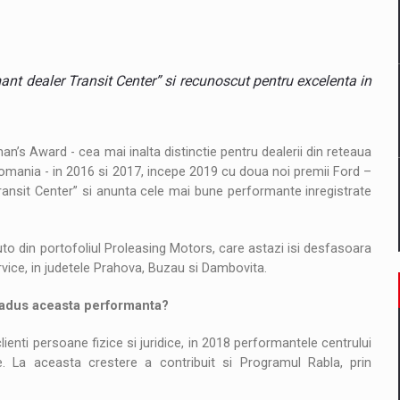
il pentru comanda intr-o gama extinsa de variante atragatoare
nt dealer Transit Center” si recunoscut pentru excelenta in
 Demand
man’s Award - cea mai inalta distinctie pentru dealerii din reteaua
mania - in 2016 si 2017, incepe 2019 cu doua noi premii Ford –
Transit Center” si anunta cele mai bune performante inregistrate
uto din portofoliul Proleasing Motors, care astazi isi desfasoara
vice, in judetele Prahova, Buzau si Dambovita.
a adus aceasta performanta?
ienti persoane fizice si juridice, in 2018 performantele centrului
 La aceasta crestere a contribuit si Programul Rabla, prin