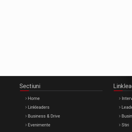
Sectiuni
Linkle
Home
Interv
Linkleaders
Leade
Business & Drive
Busin
Evenimente
Stiri