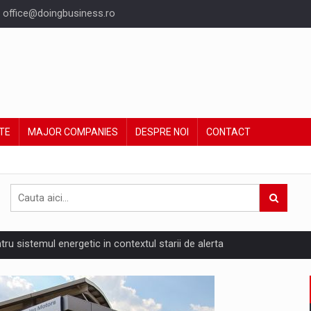
office@doingbusiness.ro
TE
MAJOR COMPANIES
DESPRE NOI
CONTACT
ntru sistemul energetic in contextul starii de alerta
are pedepseste granitele?
ing Reveals About Bakuchiol's Evolution