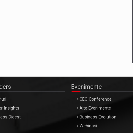
aders
Evenimente
iuri
CEO Conference
r Insights
Alte Evenimente
ess Digest
Business Evolution
Webinarii