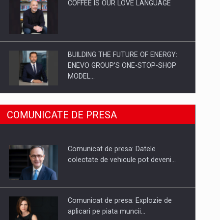
COFFEE IS OUR LOVE LANGUAGE
BUILDING THE FUTURE OF ENERGY:
ENEVO GROUP’S ONE-STOP-SHOP
MODEL…
ROOTED IN ROMANIA, BUILT TO
COMUNICATE DE PRESA
DELIVER TECHNOLOGY FOR THE…
Comunicat de presa: Datele
PUTTING ROMANIAN CORPORATE
colectate de vehicule pot deveni…
COMPANIES ON THE INTERNATIONAL
BUSINESS SCENE
Comunicat de presa: Explozie de
aplicari pe piata muncii…