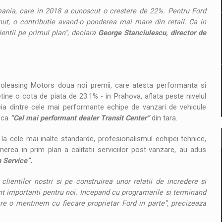
omania, care in 2018 a cunoscut o crestere de 22%. Pentru Ford
nut, o contributie avand-o ponderea mai mare din retail. Ca in
ientii pe primul plan”, declara
George Stanciulescu, director de
Proleasing Motors doua noi premii, care atesta performanta si
detine o cota de piata de 23.1% - in Prahova, aflata peste nivelul
eia dintre cele mai performante echipe de vanzari de vehicule
 ca
“Cel mai performant dealer Transit Center”
din tara.
d la cele mai inalte standarde, profesionalismul echipei tehnice,
rea in prim plan a calitatii serviciilor post-vanzare, au adus
n Service”.
lientilor nostri si pe construirea unor relatii de incredere si
unt importanti pentru noi. Incepand cu programarile si terminand
re o mentinem cu fiecare proprietar Ford in parte”, precizeaza