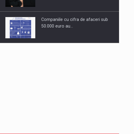
Companiile cu cifra de afaceri sub
50.000 euro au…
Dinu Bumbacea revine in PwC
Romania ca Partener si…
Comunicat de presa: Joburile part-
time reincep sa intre pe…