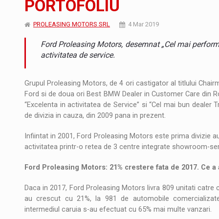
PORTOFOLIU
Noul Mercedes-Benz VLE este acum disponib
STIRI
PROLEASING MOTORS SRL
4 Mar 2019
JAECOO 5 SHS-H a ajuns in Romania
STIRI
Ford Proleasing Motors, desemnat „Cel mai performa
Proteinmaxxing and the Future of Protein
ARTICOLE
activitatea de service.
Grupul Proleasing Motors, de 4 ori castigator al titlului Chair
Ford si de doua ori Best BMW Dealer in Customer Care din Ro
“Excelenta in activitatea de Service” si “Cel mai bun dealer 
de divizia in cauza, din 2009 pana in prezent.
Infiintat in 2001, Ford Proleasing Motors este prima divizie a
activitatea printr-o retea de 3 centre integrate showroom-ser
Ford Proleasing Motors: 21% crestere fata de 2017. Ce 
Daca in 2017, Ford Proleasing Motors livra 809 unitati catre cl
au crescut cu 21%, la 981 de automobile comercializate.
intermediul caruia s-au efectuat cu 65% mai multe vanzari.