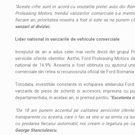
“Aceste cifre sunt in acord cu noutatile pietei auto din R
Proleasing Motors, trendul vanzarilor comerciale s-a menti
fiecare an, prioritatea noastra a fost si este sa ne punem cl
vanzari al diviziei.
Lider national in vanzarile de vehicule comerciale
Inceputul de an a adus celei mai vechi divizii din grupul 
serviciile oferite clientilor. Astfel, Ford Proleasing Motors 
national de 16.9%. Aceasta a fost obtinuta cu ajutorul un
comerciale din retea si recunoscuta oficial de Ford Romania
Totodata, investitiile constante in echiparea atelierului For
vanzarile de piese de schimb si accesorii, impreuna cu pune
departamentului, in acelasi an, si premiul pentru
“Excelenta i
“De 18 ani punem accentul pe calitatea serviciilor oferite c
transparente cu acestia, care ii fac sa stie si sa simta ca s
cu predarea fiecarui automobil, noi cream o legatura pe ca
George Stanciulescu.