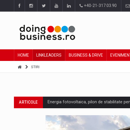
+40-21-317.03.90
HOME
LINKLEADERS
BUSINESS & DRIVE
EVENIMEN
STIRI
Energia fotovoltaica, pilon de stabilitate pe
ARTICOLE
Cum invatam sa spunem nu intr-o cultura c
ARTICOLE
Ingredient Spotlight: What SKU Level Track
ARTICOLE