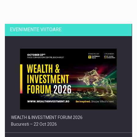
Dinu Bumbacea revine in PwC Romania ca Partener si…
EVENIMENTE VIITOARE
Comunicat de presa: Joburile part-time reincep sa intre pe…
WEALTH & INVESTMENT FORUM 2026
Bucuresti – 22 Oct 2026