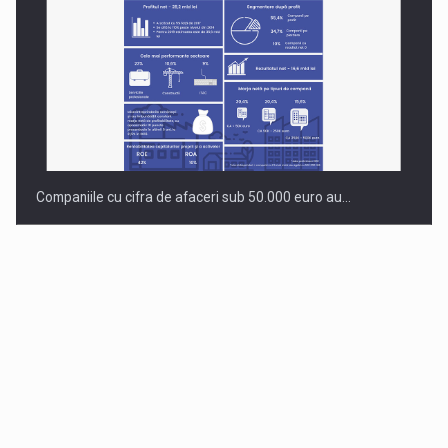
Companiile cu cifra de afaceri sub 50.000 euro au…