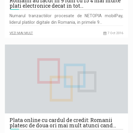
Romanii au facut in 9 luni cu 15% mai multe
plati electronice decat in tot…
Numarul tranzactiilor procesate de NETOPIA mobilPay,
liderul platilor digitale din Romania, in primele 9…
VEZI MAI MULT
7 Oct 2016
Plata online cu cardul de credit: Romanii
platesc de doua ori mai mult atunci cand…