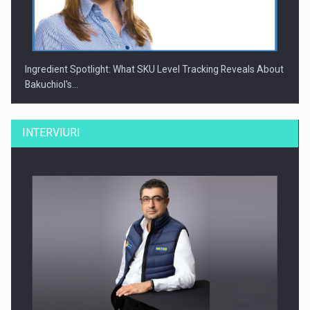
Ingredient Spotlight: What SKU Level Tracking Reveals About
Bakuchiol's…
INTERVIURI
Producatorii si comerciantii care nu se supun noilor
reglementari…