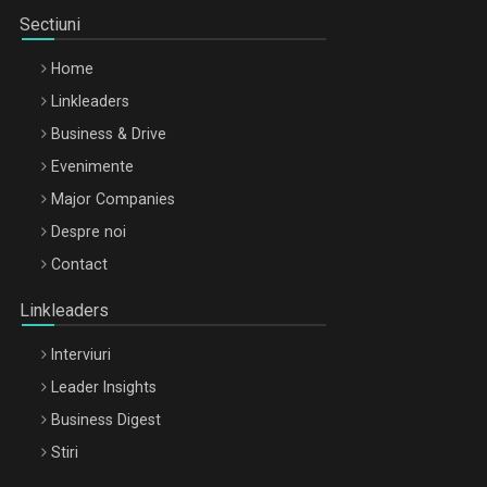
Sectiuni
Home
Linkleaders
Business & Drive
Evenimente
Major Companies
Be Inspired. Make it Happen!, ARTEMIS LETO, ORADEA, 8
Despre noi
Octombrie
Contact
Oradea – 8 Oct 2026
Linkleaders
Interviuri
Leader Insights
Business Digest
Stiri