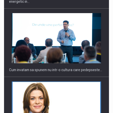
energetic in…
Webinar - Business Evolution-RETHINK STRATEGY-Finantare
Investitii Digitalizare
Cum invatam sa spunem nu intr-o cultura care pedepseste…