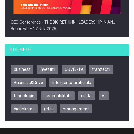
CEO Conference - THE BIG RETHINK - LEADERSHIP IN AN…
Bucuresti – 17 Nov 2026
ETICHETE
business
investitii
COVID-19
tranzactii
Business&Drive
inteligenta artificiala
tehnologie
sustenabilitate
digital
AI
digitalizare
retail
management
Be Inspired. Make it Happen!, CLUJ, 9 Decembrie
Cluj-Napoca – 9 Dec 2026