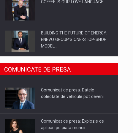
COFFEE IS OUR LOVE LANGUAGE
BUILDING THE FUTURE OF ENERGY:
ENEVO GROUP’S ONE-STOP-SHOP
MODEL…
ROOTED IN ROMANIA, BUILT TO
COMUNICATE DE PRESA
DELIVER TECHNOLOGY FOR THE…
Comunicat de presa: Datele
PUTTING ROMANIAN CORPORATE
colectate de vehicule pot deveni…
COMPANIES ON THE INTERNATIONAL
BUSINESS SCENE
Comunicat de presa: Explozie de
aplicari pe piata muncii…