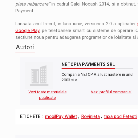
plata nebancare”
in cadrul Galei Nocash 2014, si a obtinut, 
Payment.
Lansata anul trecut, in luna iunie, versiunea 2.0 a aplicatiei
Google Play
, pe telefoanele smart cu sisteme de operare iOS 
sectiune noua pentru adaugarea programelor de loialitate si ser
Autori
NETOPIA PAYMENTS SRL
Compania NETOPIA a luat nastere in anul
2003 si a…
Vezi toate materialele
Vezi profilul companiei
publicate
ETICHETE :
mobilPay Wallet
,
Rovinieta
,
taxa pod Fetesti