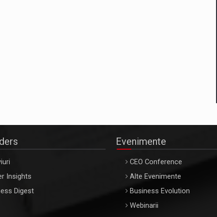
aders
Evenimente
iuri
CEO Conference
r Insights
Alte Evenimente
ess Digest
Business Evolution
Webinarii