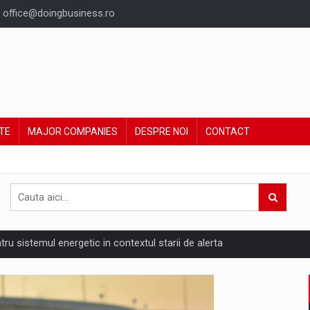
office@doingbusiness.ro
TE
MAJOR COMPANIES
DESPRE NOI
CONTACT
ntru sistemul energetic in contextul starii de alerta
are pedepseste granitele?
ing Reveals About Bakuchiol's Evolution