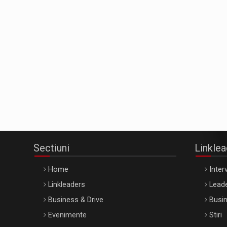
Sectiuni
Linkle
Home
Interv
Linkleaders
Leade
Business & Drive
Busin
Evenimente
Stiri