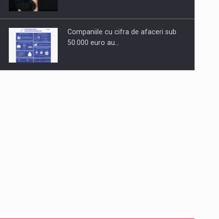
Companiile cu cifra de afaceri sub
50.000 euro au…
Dinu Bumbacea revine in PwC
Romania ca Partener si…
Comunicat de presa: Joburile part-
time reincep sa intre pe…