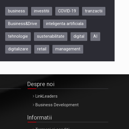
business
investitii
COVID-19
tranzactii
Be Inspired. Make it Happen!,
Business&Drive
inteligenta artificiala
ARTEMIS LETO, ORADEA, 8
Octombrie
tehnologie
sustenabilitate
digital
AI
Oradea – 8 Oct 2026
digitalizare
retail
management
Despre noi
LinkLeaders
Business Development
Informatii