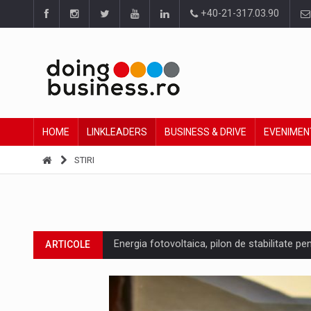
+40-21-317.03.90
HOME
LINKLEADERS
BUSINESS & DRIVE
EVENIMEN
STIRI
Energia fotovoltaica, pilon de stabilitate pe
ARTICOLE
Cum invatam sa spunem nu intr-o cultura c
ARTICOLE
Ingredient Spotlight: What SKU Level Track
ARTICOLE