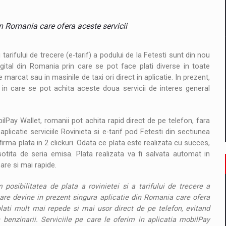
il pentru comanda intr-o gama extinsa de variante atragatoare
in Romania care ofera aceste servicii
 Demand
tarifului de trecere (e-tarif) a podului de la Fetesti sunt din nou
digital din Romania prin care se pot face plati diverse in toate
marcat sau in masinile de taxi ori direct in aplicatie. In prezent,
in care se pot achita aceste doua servicii de interes general
bilPay Wallet, romanii pot achita rapid direct de pe telefon, fara
plicatie serviciile Rovinieta si e-tarif pod Fetesti din sectiunea
nfirma plata in 2 clickuri. Odata ce plata este realizata cu succes,
nsotita de seria emisa. Plata realizata va fi salvata automat in
oare si mai rapide.
osibilitatea de plata a rovinietei si a tarifului de trecere a
care devine in prezent singura aplicatie din Romania care ofera
 plati mult mai repede si mai usor direct de pe telefon, evitand
benzinarii. Serviciile pe care le oferim in aplicatia mobilPay