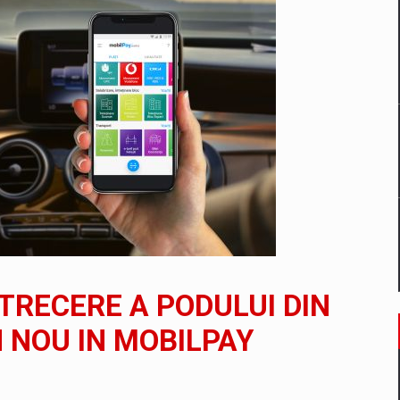
un noilor reglementari UE privind ambalajele pot risca retragerea prod
ES ON THE INTERNATIONAL BUSINESS SCENE
OST DIGITALIZED WHOLESALER IN ROMANIA
 benzinariile RO concept OSCAR – peste 500 de participanti
 TRECERE A PODULUI DIN
management a Pall-Ex, liderul pietei de transport paletizat din Romani
N NOU IN MOBILPAY
MBRU AL FAMILIEI: RANGE ROVER GT