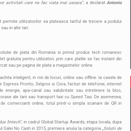
or activitati care ne fac viata mai usoara”,
a declarat
Antonio
 permite utilizatorilor sa plateasca tariful de trecere a podului
au in alte tari.
solutie de plata din Romania si primul produs tech romanesc
t gratuita pentru utilizatori, prin care platile se fac instant din
rcat sau pe pagina de plata a magazinelor online.
chita inteligent, in mii de locuri, online sau offline: la casele de
Express Pronto, Selgros si Cora, facturi de telefonie, internet
 de energie, apa-canal sau salubritate sau intretinere la bloc,
te orase ale tarii sau transport taxi cu Speed Taxi. De asemenea,
 de comercianti online, totul printr-o simpla scanare de QR in
us fintech”
, in cadrul Global Startup Awards, etapa locala, dupa
rul Galei No Cash in 2015, premiera anului la categoria
„Solutii de