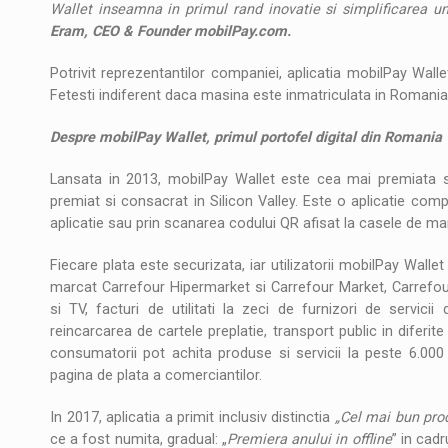
Wallet inseamna in primul rand inovatie si simplificarea un
Eram, CEO & Founder mobilPay.com.
Potrivit reprezentantilor companiei, aplicatia mobilPay Wallet
Fetesti indiferent daca masina este inmatriculata in Romania s
Despre mobilPay Wallet,
primul portofel digital din Romania
Lansata in 2013, mobilPay Wallet este cea mai premiata 
premiat si consacrat in Silicon Valley. Este o aplicatie comple
aplicatie sau prin scanarea codului QR afisat la casele de ma
Fiecare plata este securizata, iar utilizatorii mobilPay Wallet a
marcat Carrefour Hipermarket si Carrefour Market, Carrefour 
si TV, facturi de utilitati la zeci de furnizori de servicii
reincarcarea de cartele preplatie, transport public in diferi
consumatorii pot achita produse si servicii la peste 6.000
pagina de plata a comerciantilor.
In 2017, aplicatia a primit inclusiv distinctia
„Cel mai bun prod
ce a fost numita, gradual: „
Premiera anului in offline
” in cad