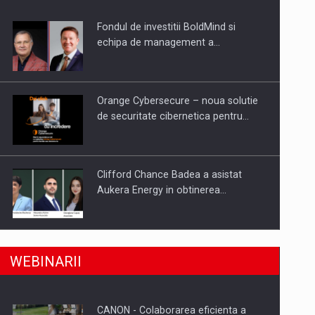
Fondul de investitii BoldMind si
uselor din piata
echipa de management a…
Orange Cybersecure – noua solutie
de securitate cibernetica pentru…
Clifford Chance Badea a asistat
Aukera Energy in obtinerea…
SAPTE PERSONALITATI DIN MEDIUL
a, preiau compania intr-o tranzactie de peste 25…
WEBINARII
DE AFACERI, ACADEMIC SI
INSTITUTIONAL…
CANON - Colaborarea eficienta a