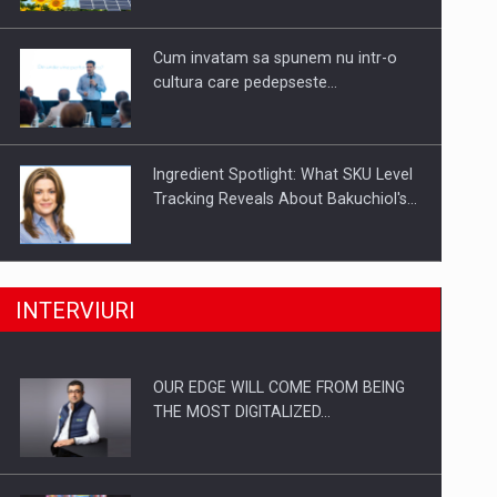
Investitii Digitalizare
Cum invatam sa spunem nu intr-o
cultura care pedepseste…
Ingredient Spotlight: What SKU Level
Tracking Reveals About Bakuchiol's…
Producatorii si comerciantii care nu
INTERVIURI
se supun noilor reglementari…
OUR EDGE WILL COME FROM BEING
Proteinmaxxing and the Future of
THE MOST DIGITALIZED…
Protein Demand