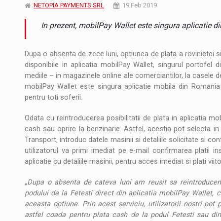
Noul Mercedes-Benz VLE este acum disponib
STIRI
NETOPIA PAYMENTS SRL
19 Feb 2019
In prezent, mobilPay Wallet este singura aplicatie d
JAECOO 5 SHS-H a ajuns in Romania
STIRI
Proteinmaxxing and the Future of Protein
ARTICOLE
Dupa o absenta de zece luni, optiunea de plata a rovinietei si 
disponibile in aplicatia mobilPay Wallet, singurul portofel 
mediile – in magazinele online ale comerciantilor, la casele de 
mobilPay Wallet este singura aplicatie mobila din Romania 
pentru toti soferii.
Odata cu reintroducerea posibilitatii de plata in aplicatia mo
cash sau oprire la benzinarie. Astfel, acestia pot selecta in a
Transport, introduc datele masinii si detaliile solicitate si co
utilizatorul va primi imediat pe e-mail confirmarea platii i
aplicatie cu detaliile masinii, pentru acces imediat si plati viit
„
Dupa o absenta de cateva luni am reusit sa reintroducem p
podului de la Fetesti direct din aplicatia mobilPay Wallet, 
aceasta optiune. Prin acest serviciu, utilizatorii nostri pot
astfel coada pentru plata cash de la podul Fetesti sau din 