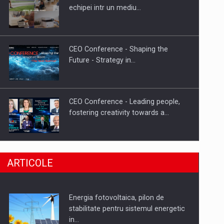
Hard Enduro Piatra Craiului 2026,
echipei intr un mediu…
fueled by benzinariile RO…
CEO Conference - Shaping the
Future - Strategy in…
CEO Conference - Leading people,
fostering creativity towards a…
CEO Conference - Shaping The
ARTICOLE
Future - Technology and…
Energia fotovoltaica, pilon de
Webinar - Business Evolution-
stabilitate pentru sistemul energetic
RETHINK STRATEGY-Finantare
in…