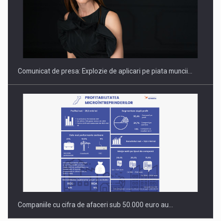
Hard Enduro Piatra Craiului 2026, fueled by benzinariile RO…
Comunicat de presa: Explozie de aplicari pe piata muncii…
Companiile cu cifra de afaceri sub 50.000 euro au…