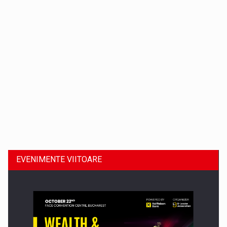
Dinu Bumbacea revine in PwC Romania ca Partener si…
EVENIMENTE VIITOARE