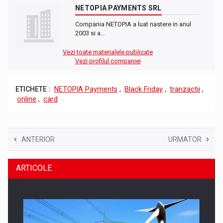
NETOPIA PAYMENTS SRL
Compania NETOPIA a luat nastere in anul
2003 si a…
Vezi toate materialele publicate
Vezi profilul companiei
ETICHETE :
NETOPIA Payments
,
Black Friday
,
tranzactii
,
online
,
card
ANTERIOR
URMATOR
ARTICOLE