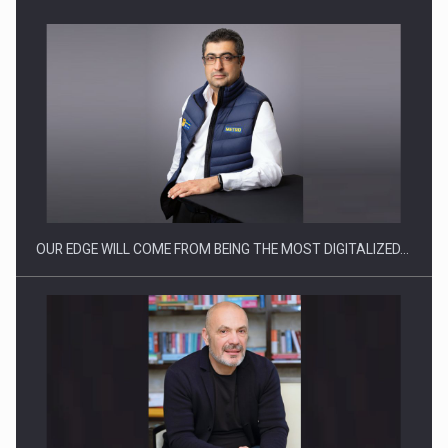
CEO Conference - Shaping The Future - Technology and…
OUR EDGE WILL COME FROM BEING THE MOST DIGITALIZED…
Webinar - Business Evolution-RETHINK STRATEGY-Finantare