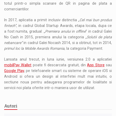
totul printr-o simpla scanare de QR in pagina de plata a
comerciantilor.
In 2017, aplicatia a primit inclusiv distinctia
„Cel mai bun produs
fintech”
, in cadrul Global Startup Awards, etapa locala, dupa ce
a fost numita, gradual: „
Premiera anului in offline
” in cadrul Galei
No Cash in 2015, premiera anului la categoria
„Solutii de plata
nebancare”
in cadrul Galei Nocash 2014, si a obtinut, tot in 2014,
primul loc la Mobile Awards Romania
, la categoria Payment.
Lansata anul trecut, in luna iunie, versiunea 2.0 a aplicatiei
mobilPay Wallet
poate fi descarcata gratuit, din
App Store
sau
Google Play
, pe telefoanele smart cu sisteme de operare iOS si
Android si ofera un design al interfetei mult mai intuitiv, o
sectiune noua pentru adaugarea programelor de loialitate si
servicii noi plata oferite intr-o maniera usor de utilizat.
Autori