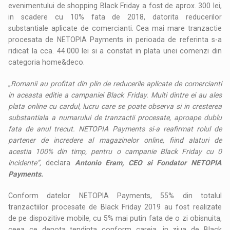
evenimentului de shopping Black Friday a fost de aprox. 300 lei,
in scadere cu 10% fata de 2018, datorita reducerilor
substantiale aplicate de comercianti. Cea mai mare tranzactie
procesata de NETOPIA Payments in perioada de referinta s-a
ridicat la cca. 44.000 lei si a constat in plata unei comenzi din
categoria home&deco.
„
Romanii au profitat din plin de reducerile aplicate de comercianti
in aceasta editie a campaniei Black Friday. Multi dintre ei au ales
plata online cu cardul, lucru care se poate observa si in cresterea
substantiala a numarului de tranzactii procesate, aproape dublu
fata de anul trecut. NETOPIA Payments si-a reafirmat rolul de
partener de incredere al magazinelor online, fiind alaturi de
acestia 100% din timp, pentru o campanie Black Friday cu 0
incidente”,
declara
Antonio Eram, CEO si Fondator NETOPIA
Payments.
Conform datelor NETOPIA Payments, 55% din totalul
tranzactiilor procesate de Black Friday 2019 au fost realizate
de pe dispozitive mobile, cu 5% mai putin fata de o zi obisnuita,
ceea ce denota tendinta conform careia, in ziua de Black